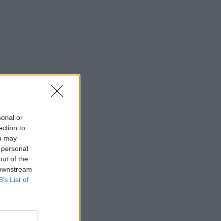
sonal or
ection to
ou may
 personal
out of the
 downstream
B’s List of