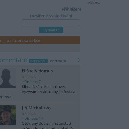
reklama
Přihlášení
rozšířené vyhledávání
a
partnerská sekce
komentáře
nejnovější
nejčtenější
Eliška Vidomus
6.8.2026
Diskuse: 7
Klimatická krize není over.
Vyzýváme vládu, aby ji přestala
norovat
Jiří Michalisko
6.8.2026
Diskuse: 14
Otevřený dopis ministerstvu
průmyslu a obchodu ohledně