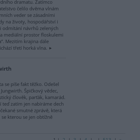
rdního dramatu. Zatímco
telstvo čelilo dvěma vlnám
mních veder se zásadními
y na životy, hospodářství i
Při odmítání návrhů zelených
a mediální prostor floskulemi
a“. Mezitím krajina dále
ichází třetí horká vlna.
wirth
ta se píše fakt těžko. Odešel
 Jungwirth. Špičkový vědec,
stický člověk, parťák, kamarád.
 teď zatím jen nabíráme dech
čekané smutné zprávě, která
, se kterou se jen obtížně
1
|
2
|
3
|
4
|
..
|
513
|
»