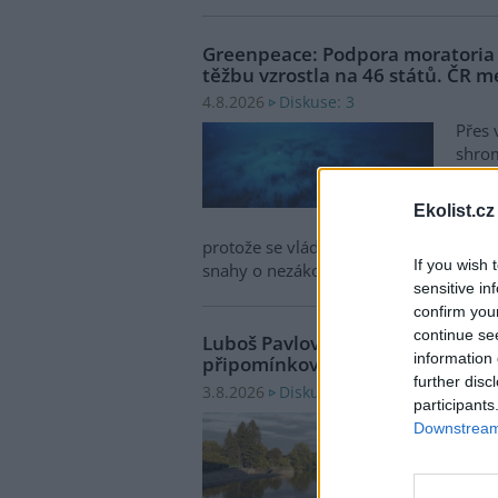
Greenpeace: Podpora moratori
těžbu vzrostla na 46 států. ČR m
Diskuse: 3
4.8.2026
Přes 
shro
pro m
zasto
Ekolist.cz
Zased
protože se vládám členských států nepo
If you wish 
snahy o nezákonnou hlubinnou těžbu
sensitive in
confirm you
continue se
Luboš Pavlovič: Veřejnost může 
information 
připomínkovat plavební kanál u
further disc
Diskuse: 16
3.8.2026
participants
Minis
Downstream 
oznám
zaháj
záměr