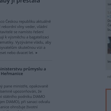
aby ji přestala
sa
5.
Do
co Českou republiku aktuálně
Če
í rekordní vlny veder, vládní
b
tavitelé se namísto řešení
ují k výsměchu a bagatelizaci
ematiky. Vyzýváme vládu, aby
obyvatelům skutečnou vizi a
deset nebo dvacet let.
le
ministerstvu průmyslu a
u Heřmanice
re
ý pane ministře, opakovaně
písemně upozorňován, že
í státního podniku DIAMO
 jen DIAMO), při sanaci odvalu
nice ohrožuje životní