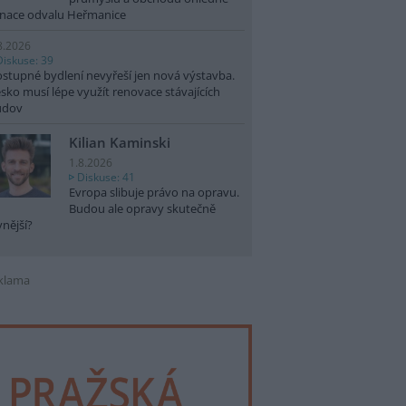
nace odvalu Heřmanice
8.2026
Diskuse: 39
stupné bydlení nevyřeší jen nová výstavba.
sko musí lépe využít renovace stávajících
udov
Kilian Kaminski
1.8.2026
Diskuse: 41
Evropa slibuje právo na opravu.
Budou ale opravy skutečně
vnější?
klama