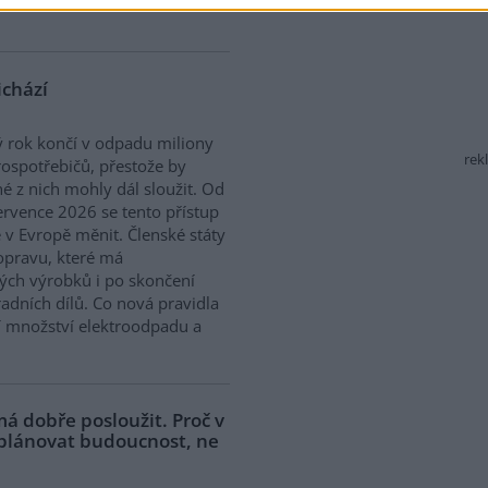
ichází
 rok končí v odpadu miliony
rek
rospotřebičů, přestože by
 z nich mohly dál sloužit. Od
ervence 2026 se tento přístup
 v Evropě měnit. Členské státy
opravu, které má
ých výrobků i po skončení
adních dílů. Co nová pravidla
í množství elektroodpadu a
á dobře posloužit. Proč v
 plánovat budoucnost, ne