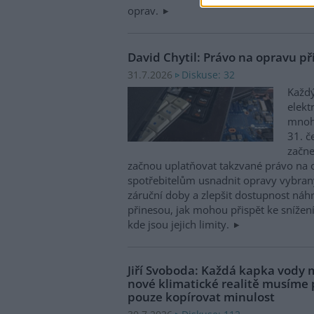
oprav.
David Chytil: Právo na opravu př
Diskuse: 32
31.7.2026
Každý
elekt
mnohé
31. č
začne
začnou uplatňovat takzvané právo na 
spotřebitelům usnadnit opravy vybran
záruční doby a zlepšit dostupnost náhr
přinesou, jak mohou přispět ke snížen
kde jsou jejich limity.
Jiří Svoboda: Každá kapka vody m
nové klimatické realitě musíme
pouze kopírovat minulost