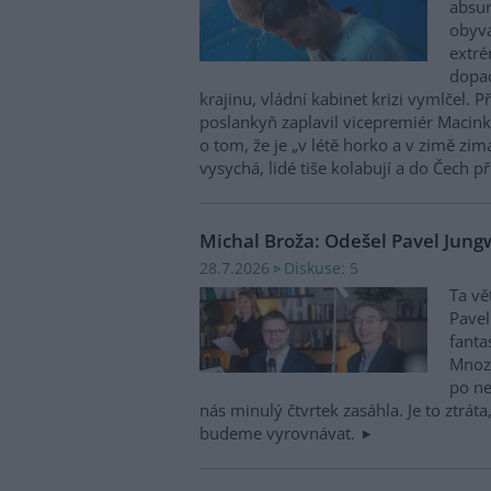
absu
obyva
extré
dopad
krajinu, vládní kabinet krizi vymlčel. 
poslankyň zaplavil vicepremiér Macink
o tom, že je „v létě horko a v zimě zim
vysychá, lidé tiše kolabují a do Čech př
Michal Broža: Odešel Pavel Jung
Diskuse: 5
28.7.2026
Ta vě
Pavel
fanta
Mnozí
po ne
nás minulý čtvrtek zasáhla. Je to ztráta
budeme vyrovnávat.