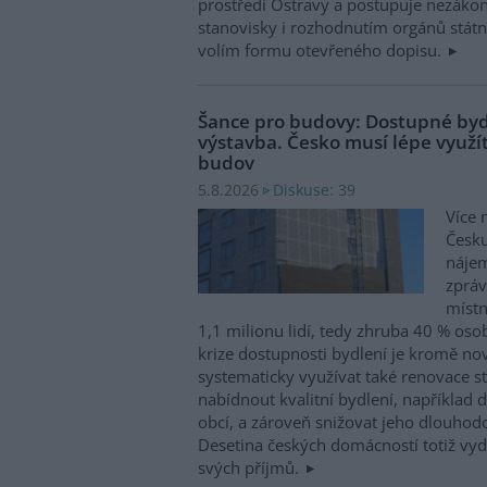
prostředí Ostravy a postupuje nezákon
stanovisky i rozhodnutím orgánů státní
volím formu otevřeného dopisu.
Šance pro budovy: Dostupné byd
výstavba. Česko musí lépe využít
budov
Diskuse: 39
5.8.2026
Více 
Česku
nájem
zpráv
místn
1,1 milionu lidí, tedy zhruba 40 % osob
krize dostupnosti bydlení je kromě no
systematicky využívat také renovace s
nabídnout kvalitní bydlení, například d
obcí, a zároveň snižovat jeho dlouhod
Desetina českých domácností totiž vyd
svých příjmů.