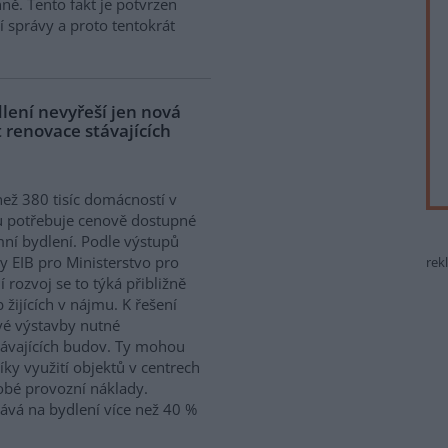
ně. Tento fakt je potvrzen
 správy a proto tentokrát
lení nevyřeší jen nová
 renovace stávajících
než 380 tisíc domácností v
 potřebuje cenově dostupné
ní bydlení. Podle výstupů
y EIB pro Ministerstvo pro
rek
í rozvoj se to týká přibližně
 žijících v nájmu. K řešení
vé výstavby nutné
távajících budov. Ty mohou
íky využití objektů v centrech
obé provozní náklady.
ává na bydlení více než 40 %