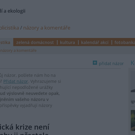
í a ekologii
licistika
/
názory a komentáře
istika
zelená domácnost
kultura
kalendář akcí
fotobank
názory a komentáře
přidat názor
vůj názor, pošlete nám ho na
ář
Přidat názor
. Vyhrazujeme si
ahující nepodložené urážky
ud výslovně neuvedete opak,
ejněním vašeho názoru v
ig
říspěvky vyjadřují názory
ická krize není