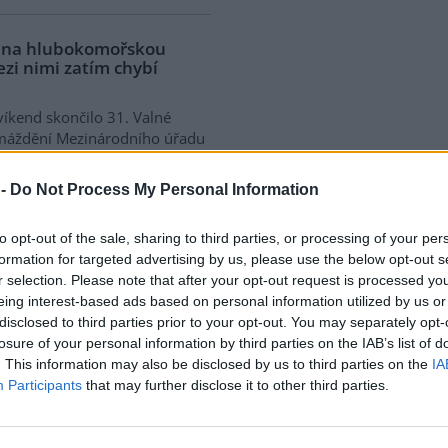
a na hlubokomořskou
ezi nimi zatím chybí
víkend skončilo 31. Valné
máždění Mezinárodního úřadu
ořské dno (ISA), kde měla své
upení i Česká republika.
 -
Do Not Process My Personal Information
ání skončilo zklamáním,
dařilo jasně deklarovat, že
to opt-out of the sale, sharing to third parties, or processing of your per
 nebudou tolerovány.
formation for targeted advertising by us, please use the below opt-out s
r selection. Please note that after your opt-out request is processed y
eing interest-based ads based on personal information utilized by us or
do poloviny srpna
disclosed to third parties prior to your opt-out. You may separately opt-
 Přelouče
losure of your personal information by third parties on the IAB’s list of
. This information may also be disclosed by us to third parties on the
IA
terstvo životního prostředí
Participants
that may further disclose it to other third parties.
ilo 14. července 2026
ení zjišťovacího řízení pro
 „Stupeň Přelouč II“ za asi 3,3