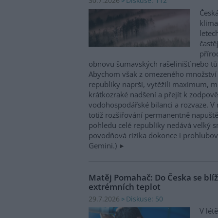
Diskuse: 112
30.7.2026
Česká
klima
letec
častě
příro
obnovu šumavských rašelinišť nebo tůn
Abychom však z omezeného množství v
republiky naprší, vytěžili maximum, mu
krátkozraké nadšení a přejít k zodpov
vodohospodářské bilanci a rozvaze. V 
totiž rozšiřování permanentně napuště
pohledu celé republiky nedává velký 
povodňová rizika dokonce i prohlubovat
Gemini.)
Matěj Pomahač: Do Česka se blíží 
extrémních teplot
Diskuse: 50
29.7.2026
V lét