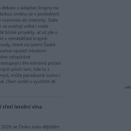
 debata o adaptaci krajiny na
tickou změnu se v posledních
h rozvinula do intenzity. Stále
ji se oceňují velké i malé
dě blízké projekty, ať už jde o
í v zemědělské krajině.
ody, které na území České
síme opustit intuitivní
ědné celoplošné
nastupující éře extrémů počasí
ných ploch tam, kde to z
smysl, může paradoxně sucho i
. (Text vznikl s využitím AI
rek
třetí letošní vlna
ě 2026 se Česko stalo dějištěm