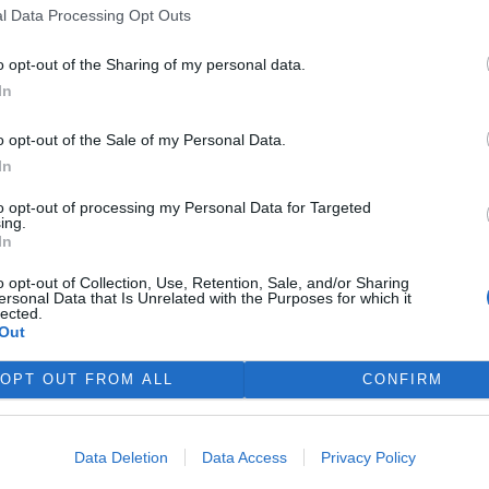
rdy korun, který má prodloužit
l Data Processing Opt Outs
ubic. Veřejnost může své
ní prostředí poslat
o opt-out of the Sharing of my personal data.
In
o opt-out of the Sale of my Personal Data.
 právo na opravu. Budou
In
to opt-out of processing my Personal Data for Targeted
ing.
ké státy nyní převádějí novou
In
skou směrnici o právu na
u do své legislativy. Podle
o opt-out of Collection, Use, Retention, Sale, and/or Sharing
čnosti refurbed, evropským
ersonal Data that Is Unrelated with the Purposes for which it
lected.
tplace s repasovanou
Out
í nových pravidel zůstat
ro spotřebitele bude stále
OPT OUT FROM ALL
CONFIRM
nice má přitom usnadnit
ní doby, zlepšit dostupnost
aby zásahy do zařízení
Data Deletion
Data Access
Privacy Policy
vali. Nestanovuje však
očtu ceny náhradních dílů a