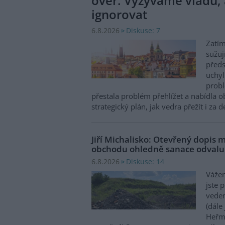
over. Vyzýváme vládu, 
ignorovat
Diskuse: 7
6.8.2026
Zatím
sužuj
předs
uchyl
probl
přestala problém přehlížet a nabídla 
strategický plán, jak vedra přežít i za 
Jiří Michalisko: Otevřený dopis 
obchodu ohledně sanace odval
Diskuse: 14
6.8.2026
Vážen
jste 
veden
(dále
Heřma