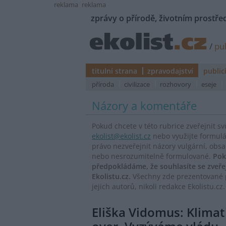
reklama
reklama
zprávy o přírodě, životním prostřed
/
pub
titulní strana
zpravodajství
public
příroda
civilizace
rozhovory
eseje
Názory a komentáře
Pokud chcete v této rubrice zveřejnit s
ekolist@ekolist.cz
nebo využijte formul
právo nezveřejnit názory vulgární, obs
nebo nesrozumitelně formulované.
Pok
předpokládáme, že souhlasíte se zveř
Ekolistu.cz.
Všechny zde prezentované p
jejich autorů, nikoli redakce Ekolistu.cz.
Eliška Vidomus: Klimat