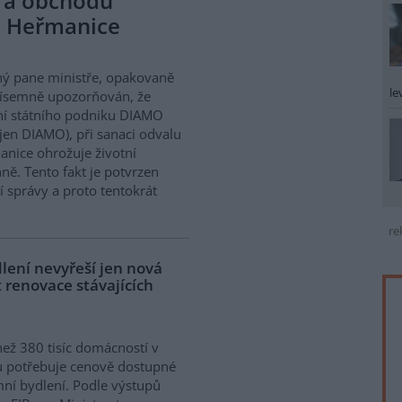
 a obchodu
u Heřmanice
ý pane ministře, opakovaně
le
písemně upozorňován, že
í státního podniku DIAMO
 jen DIAMO), při sanaci odvalu
nice ohrožuje životní
ně. Tento fakt je potvrzen
 správy a proto tentokrát
re
lení nevyřeší jen nová
 renovace stávajících
než 380 tisíc domácností v
 potřebuje cenově dostupné
ní bydlení. Podle výstupů