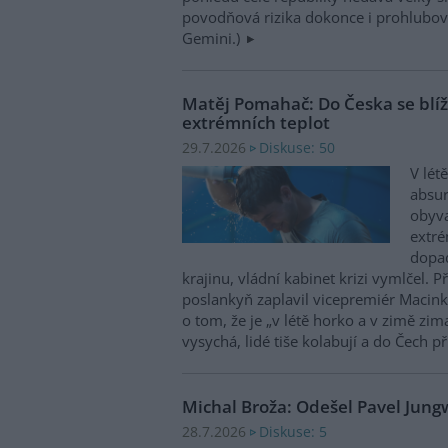
povodňová rizika dokonce i prohlubovat
Gemini.)
Matěj Pomahač: Do Česka se blíží 
extrémních teplot
Diskuse: 50
29.7.2026
V lét
absu
obyva
extré
dopad
krajinu, vládní kabinet krizi vymlčel. 
poslankyň zaplavil vicepremiér Macink
o tom, že je „v létě horko a v zimě zim
vysychá, lidé tiše kolabují a do Čech př
Michal Broža: Odešel Pavel Jung
Diskuse: 5
28.7.2026