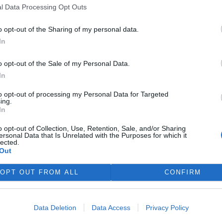
čnosti refurbed, evropským
l Data Processing Opt Outs
tplace s repasovanou
í nových pravidel zůstat
o opt-out of the Sharing of my personal data.
ro spotřebitele bude stále
In
nice má přitom usnadnit
ní doby, zlepšit dostupnost
o opt-out of the Sale of my Personal Data.
aby zásahy do zařízení
In
vali. Nestanovuje však
očtu ceny náhradních dílů a
to opt-out of processing my Personal Data for Targeted
ing.
In
o opt-out of Collection, Use, Retention, Sale, and/or Sharing
ichází
ersonal Data that Is Unrelated with the Purposes for which it
lected.
Out
 rok končí v odpadu miliony
rospotřebičů, přestože by
OPT OUT FROM ALL
CONFIRM
 z nich mohly dál sloužit. Od
ervence 2026 se tento přístup
 v Evropě měnit. Členské státy
Data Deletion
Data Access
Privacy Policy
opravu, které má
ých výrobků i po skončení