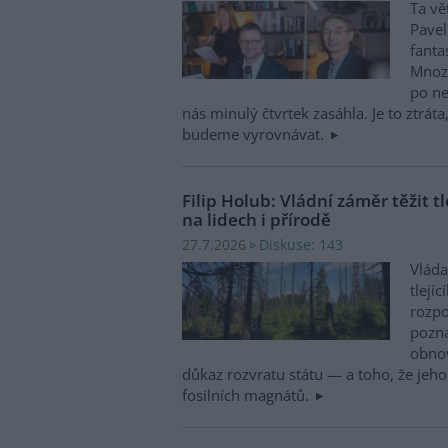
Ta vě
Pavel
fanta
Mnozí
po ne
nás minulý čtvrtek zasáhla. Je to ztráta
budeme vyrovnávat.
Filip Holub: Vládní záměr těžit t
na lidech i přírodě
Diskuse: 143
27.7.2026
Vláda
tlejí
rozpo
pozna
obnov
důkaz rozvratu státu — a toho, že jeh
fosilních magnátů.