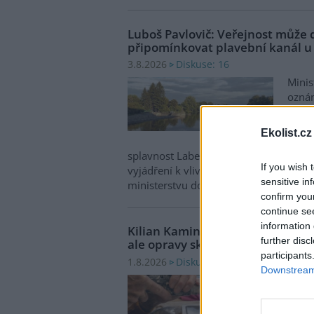
Luboš Pavlovič: Veřejnost může 
připomínkovat plavební kanál u
Diskuse: 16
3.8.2026
Minis
oznám
zaháj
záměr
Ekolist.cz
milia
splavnost Labe o 23 kilometrů do Pard
If you wish 
vyjádření k vlivům této stavby na život
sensitive in
ministerstvu do 13. srpna 2026.
confirm you
continue se
information 
Kilian Kaminski: Evropa slibuje
further disc
ale opravy skutečně levnější?
participants
Diskuse: 38
1.8.2026
Downstream 
Člens
evrop
oprav