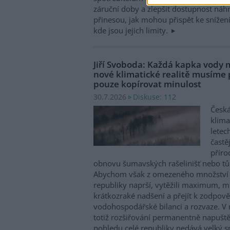
záruční doby a zlepšit dostupnost náhr
přinesou, jak mohou přispět ke snížen
kde jsou jejich limity.
Jiří Svoboda: Každá kapka vody m
nové klimatické realitě musíme
pouze kopírovat minulost
Diskuse: 112
30.7.2026
Česká
klima
letec
častě
příro
obnovu šumavských rašelinišť nebo tůn
Abychom však z omezeného množství v
republiky naprší, vytěžili maximum, mu
krátkozraké nadšení a přejít k zodpov
vodohospodářské bilanci a rozvaze. V 
totiž rozšiřování permanentně napuště
pohledu celé republiky nedává velký 