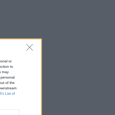
sonal or
ection to
ou may
 personal
out of the
 downstream
B’s List of