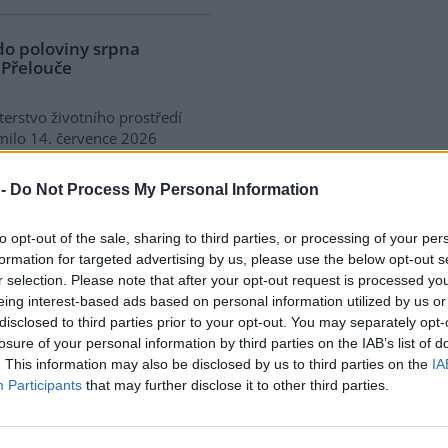
do poloviny srpna
 Přelouče
terstvo životního prostředí
ilo 14. července 2026
ení zjišťovacího řízení pro
 „Stupeň Přelouč II“ za asi 3,3
 -
Do Not Process My Personal Information
rdy korun, který má prodloužit
ubic. Veřejnost může své
to opt-out of the sale, sharing to third parties, or processing of your per
ní prostředí poslat
formation for targeted advertising by us, please use the below opt-out s
r selection. Please note that after your opt-out request is processed y
eing interest-based ads based on personal information utilized by us or
disclosed to third parties prior to your opt-out. You may separately opt-
 právo na opravu. Budou
losure of your personal information by third parties on the IAB’s list of
. This information may also be disclosed by us to third parties on the
IA
Participants
that may further disclose it to other third parties.
ké státy nyní převádějí novou
skou směrnici o právu na
u do své legislativy. Podle