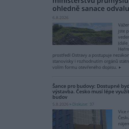
ministerstvu průmyslu
ohledně sanace odval
6.8.2026
Vážen
jste 
veden
(dále
Heřma
prostředí Ostravy a postupuje nezákon
stanovisky i rozhodnutím orgánů státní
volím formu otevřeného dopisu.
Šance pro budovy: Dostupné byd
výstavba. Česko musí lépe využít
budov
Diskuse: 37
5.8.2026
Více 
Česku
nájem