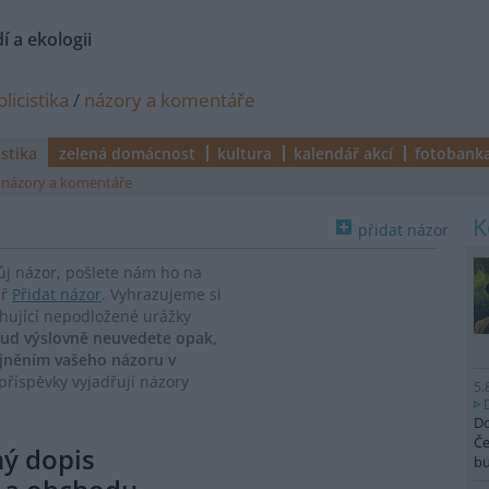
í a ekologii
licistika
/
názory a komentáře
istika
zelená domácnost
kultura
kalendář akcí
fotobank
názory a komentáře
přidat názor
vůj názor, pošlete nám ho na
ář
Přidat názor
. Vyhrazujeme si
ahující nepodložené urážky
ud výslovně neuvedete opak,
ejněním vašeho názoru v
říspěvky vyjadřují názory
5.
Do
Če
ný dopis
b