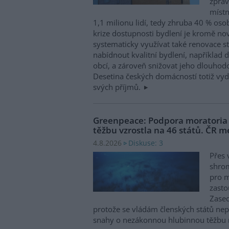
zpráv
místn
1,1 milionu lidí, tedy zhruba 40 % osob
krize dostupnosti bydlení je kromě no
systematicky využívat také renovace s
nabídnout kvalitní bydlení, například d
obcí, a zároveň snižovat jeho dlouhod
Desetina českých domácností totiž vyd
svých příjmů.
Greenpeace: Podpora moratori
těžbu vzrostla na 46 států. ČR m
Diskuse: 3
4.8.2026
Přes 
shro
pro m
zasto
Zased
protože se vládám členských států nepo
snahy o nezákonnou hlubinnou těžbu