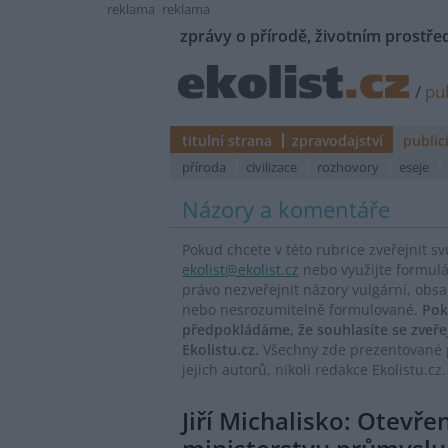
reklama
reklama
zprávy o přírodě, životním prostřed
/
pub
titulní strana
zpravodajství
public
příroda
civilizace
rozhovory
eseje
Názory a komentáře
Pokud chcete v této rubrice zveřejnit s
ekolist@ekolist.cz
nebo využijte formul
právo nezveřejnit názory vulgární, obs
nebo nesrozumitelně formulované.
Pok
předpokládáme, že souhlasíte se zveř
Ekolistu.cz.
Všechny zde prezentované p
jejich autorů, nikoli redakce Ekolistu.cz.
Jiří Michalisko: Otevře