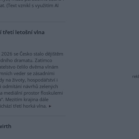
. (Text vznikl s využitím AI
třetí letošní vlna
ě 2026 se Česko stalo dějištěm
rdního dramatu. Zatímco
telstvo čelilo dvěma vlnám
mních veder se zásadními
rek
y na životy, hospodářství i
Při odmítání návrhů zelených
a mediální prostor floskulemi
a“. Mezitím krajina dále
ichází třetí horká vlna.
wirth