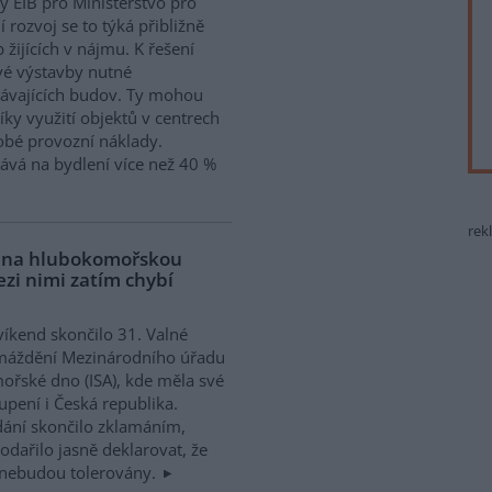
y EIB pro Ministerstvo pro
í rozvoj se to týká přibližně
 žijících v nájmu. K řešení
vé výstavby nutné
távajících budov. Ty mohou
íky využití objektů v centrech
obé provozní náklady.
ává na bydlení více než 40 %
rek
a na hlubokomořskou
ezi nimi zatím chybí
víkend skončilo 31. Valné
máždění Mezinárodního úřadu
ořské dno (ISA), kde měla své
upení i Česká republika.
ání skončilo zklamáním,
dařilo jasně deklarovat, že
 nebudou tolerovány.