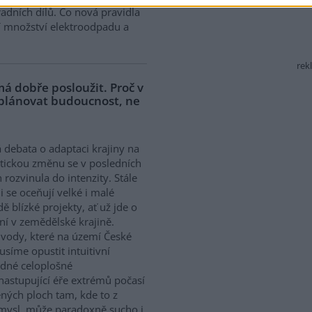
adních dílů. Co nová pravidla
í množství elektroodpadu a
rek
á dobře posloužit. Proč v
 plánovat budoucnost, ne
 debata o adaptaci krajiny na
tickou změnu se v posledních
h rozvinula do intenzity. Stále
ji se oceňují velké i malé
dě blízké projekty, ať už jde o
í v zemědělské krajině.
ody, které na území České
síme opustit intuitivní
ědné celoplošné
nastupující éře extrémů počasí
ných ploch tam, kde to z
smysl, může paradoxně sucho i