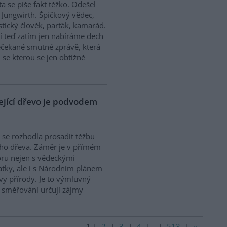
ta se píše fakt těžko. Odešel
 Jungwirth. Špičkový vědec,
stický člověk, parťák, kamarád.
 teď zatím jen nabíráme dech
čekané smutné zprávě, která
, se kterou se jen obtížně
lející dřevo je podvodem
 se rozhodla prosadit těžbu
cího dřeva. Záměr je v přímém
ru nejen s vědeckými
tky, ale i s Národním plánem
y přírody. Je to výmluvný
o směřování určují zájmy
1
|
2
|
3
|
4
|
..
|
513
|
»