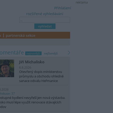
reklama
Přihlášení
rozšířené vyhledávání
a
partnerská sekce
komentáře
nejnovější
nejčtenější
Jiří Michalisko
6.8.2026
Otevřený dopis ministerstvu
průmyslu a obchodu ohledně
sanace odvalu Heřmanice
8.2026
Diskuse: 37
stupné bydlení nevyřeší jen nová výstavba.
sko musí lépe využít renovace stávajících
udov