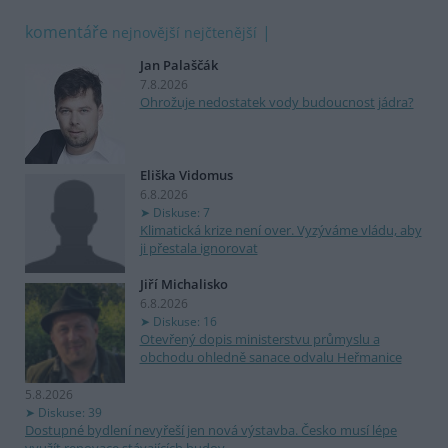
komentáře
nejnovější
nejčtenější
Jan Palaščák
7.8.2026
Ohrožuje nedostatek vody budoucnost jádra?
Eliška Vidomus
6.8.2026
Diskuse: 7
Klimatická krize není over. Vyzýváme vládu, aby
ji přestala ignorovat
Jiří Michalisko
6.8.2026
Diskuse: 16
Otevřený dopis ministerstvu průmyslu a
obchodu ohledně sanace odvalu Heřmanice
5.8.2026
Diskuse: 39
Dostupné bydlení nevyřeší jen nová výstavba. Česko musí lépe
využít renovace stávajících budov