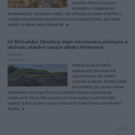
namísto řešení uchylují k
výsměchu a bagatelizaci
problematiky. Vyzýváme vládu, aby přestala problém přehlížet a
nabídla obyvatelům skutečnou vizi a strategický plán, jak vedra
přežít i za deset nebo dvacet let.
Jiří Michalisko: Otevřený dopis ministerstvu průmyslu a
obchodu ohledně sanace odvalu Heřmanice
6.8.2026
Diskuse: 16
Vážený pane ministře,
opakovaně jste písemně
upozorňován, že vedení
státního podniku DIAMO (dále
jen DIAMO), při sanaci odvalu
Heřmanice ohrožuje životní prostředí Ostravy a postupuje
nezákonně. Tento fakt je potvrzen stanovisky i rozhodnutím
orgánů státní správy a proto tentokrát volím formu otevřeného
dopisu.
reklama