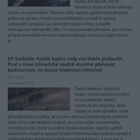
mohly dál sloužit. Od 31.
července 2026 se tento přístup
začne v Evropě měnit. Členské státy začnou uplatňovat takzvané
právo na opravu, které má spotřebitelům usnadnit opravy
vybraných výrobků i po skončení záruční doby a zlepšit
dostupnost náhradních dílů. Co nová pravidla přinesou, jak mohou
přispět ke snížení množství elektroodpadu a kde jsou jejich limity.
Jiří Svoboda: Každá kapka vody má dobře posloužit.
Proč v nové klimatické realitě musíme plánovat
budoucnost, ne pouze kopírovat minulost
30.7.2026
Diskuse: 112
Česká debata o adaptaci
krajiny na klimatickou změnu
se v posledních letech
rozvinula do intenzity. Stále
častěji se oceňují velké i malé
přírodě blízké projekty, ať už jde o obnovu šumavských rašelinišť
nebo tůní v zemědělské krajině. Abychom však z omezeného
množství vody, které na území České republiky naprší, vytěžili
maximum, musíme opustit intuitivní krátkozraké nadšení a přejít k
zodpovědné celoplošné vodohospodářské bilanci a rozvaze. V