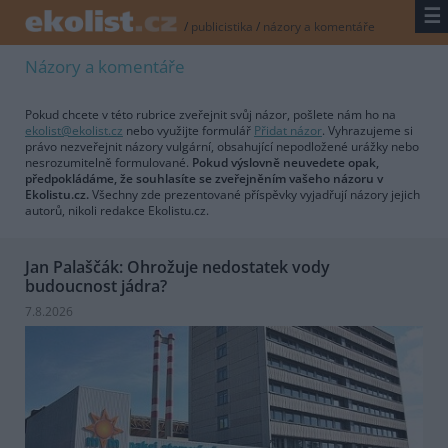
☰
/
publicistika
/
názory a komentáře
Názory a komentáře
Pokud chcete v této rubrice zveřejnit svůj názor, pošlete nám ho na
ekolist@ekolist.cz
nebo využijte formulář
Přidat názor
. Vyhrazujeme si
právo nezveřejnit názory vulgární, obsahující nepodložené urážky nebo
nesrozumitelně formulované.
Pokud výslovně neuvedete opak,
předpokládáme, že souhlasíte se zveřejněním vašeho názoru v
Ekolistu.cz.
Všechny zde prezentované příspěvky vyjadřují názory jejich
autorů, nikoli redakce Ekolistu.cz.
Jan Palaščák: Ohrožuje nedostatek vody
budoucnost jádra?
7.8.2026