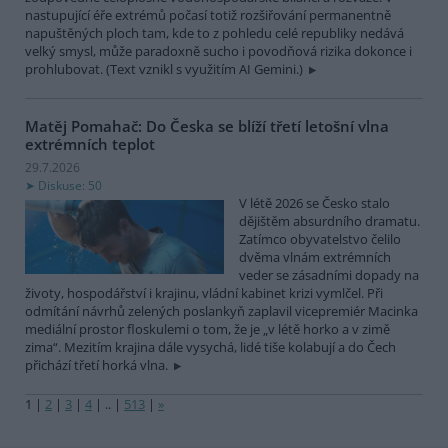
nastupující éře extrémů počasí totiž rozšiřování permanentně
napuštěných ploch tam, kde to z pohledu celé republiky nedává
velký smysl, může paradoxně sucho i povodňová rizika dokonce i
prohlubovat. (Text vznikl s využitím AI Gemini.)
Matěj Pomahač: Do Česka se blíží třetí letošní vlna
extrémních teplot
29.7.2026
Diskuse: 50
V létě 2026 se Česko stalo
dějištěm absurdního dramatu.
Zatímco obyvatelstvo čelilo
dvěma vlnám extrémních
veder se zásadními dopady na
životy, hospodářství i krajinu, vládní kabinet krizi vymlčel. Při
odmítání návrhů zelených poslankyň zaplavil vicepremiér Macinka
mediální prostor floskulemi o tom, že je „v létě horko a v zimě
zima“. Mezitím krajina dále vysychá, lidé tiše kolabují a do Čech
přichází třetí horká vlna.
1
|
2
|
3
|
4
|
..
|
513
|
»