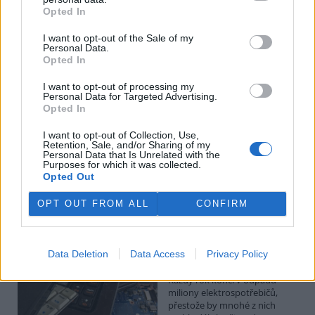
Budou ale opravy skutečně levnější?
Opted In
1.8.2026
Diskuse: 41
I want to opt-out of the Sale of my
Členské státy nyní převádějí
Personal Data.
novou evropskou směrnici o
Opted In
právu na opravu do své
legislativy. Podle společnosti
I want to opt-out of processing my
Personal Data for Targeted Advertising.
refurbed, evropským
Opted In
marketplace s repasovanou elektronikou, však mohou i po
zavedení nových pravidel zůstat náklady na opravy natolik vysoké,
že pro spotřebitele bude stále výhodnější koupit nové zařízení.
I want to opt-out of Collection, Use,
Retention, Sale, and/or Sharing of my
Směrnice má přitom usnadnit opravy elektroniky i po skončení
Personal Data that Is Unrelated with the
záruční doby, zlepšit dostupnost náhradních dílů a zabránit
Purposes for which it was collected.
výrobcům, aby zásahy do zařízení zbytečně komplikovali nebo
Opted Out
znemožňovali. Nestanovuje však konkrétní cenový limit ani
způsob výpočtu ceny náhradních dílů a oprav.
OPT OUT FROM ALL
CONFIRM
David Chytil: Právo na opravu přichází
Data Deletion
Data Access
Privacy Policy
31.7.2026
Diskuse: 32
Každý rok končí v odpadu
miliony elektrospotřebičů,
přestože by mnohé z nich