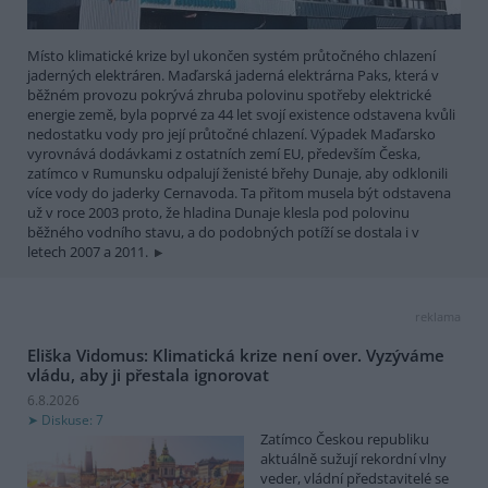
Místo klimatické krize byl ukončen systém průtočného chlazení
jaderných elektráren. Maďarská jaderná elektrárna Paks, která v
běžném provozu pokrývá zhruba polovinu spotřeby elektrické
energie země, byla poprvé za 44 let svojí existence odstavena kvůli
nedostatku vody pro její průtočné chlazení. Výpadek Maďarsko
vyrovnává dodávkami z ostatních zemí EU, především Česka,
zatímco v Rumunsku odpalují ženisté břehy Dunaje, aby odklonili
více vody do jaderky Cernavoda. Ta přitom musela být odstavena
už v roce 2003 proto, že hladina Dunaje klesla pod polovinu
běžného vodního stavu, a do podobných potíží se dostala i v
letech 2007 a 2011.
reklama
Eliška Vidomus: Klimatická krize není over. Vyzýváme
vládu, aby ji přestala ignorovat
6.8.2026
Diskuse: 7
Zatímco Českou republiku
aktuálně sužují rekordní vlny
veder, vládní představitelé se