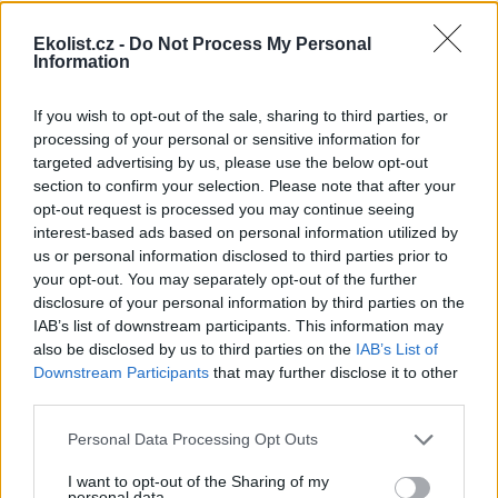
shromáždění Mezinárodního
úřadu pro mořské dno (ISA),
Ekolist.cz -
Do Not Process My Personal
kde měla své zastoupení i
Information
Česká republika. Zasedání
skončilo zklamáním, protože se vládám členských států nepodařilo
jasně deklarovat, že snahy o nezákonnou hlubinnou těžbu
If you wish to opt-out of the sale, sharing to third parties, or
nebudou tolerovány.
processing of your personal or sensitive information for
targeted advertising by us, please use the below opt-out
section to confirm your selection. Please note that after your
Luboš Pavlovič: Veřejnost může do poloviny srpna
opt-out request is processed you may continue seeing
připomínkovat plavební kanál u Přelouče
interest-based ads based on personal information utilized by
3.8.2026
us or personal information disclosed to third parties prior to
Diskuse: 16
your opt-out. You may separately opt-out of the further
Ministerstvo životního
prostředí oznámilo 14.
disclosure of your personal information by third parties on the
července 2026 zahájení
IAB’s list of downstream participants. This information may
zjišťovacího řízení pro záměr
also be disclosed by us to third parties on the
IAB’s List of
„Stupeň Přelouč II“ za asi 3,3
Downstream Participants
that may further disclose it to other
miliardy korun, který má prodloužit splavnost Labe o 23 kilometrů
third parties.
do Pardubic. Veřejnost může své vyjádření k vlivům této stavby na
životní prostředí poslat ministerstvu do 13. srpna 2026.
Personal Data Processing Opt Outs
I want to opt-out of the Sharing of my
Kilian Kaminski: Evropa slibuje právo na opravu.
personal data.