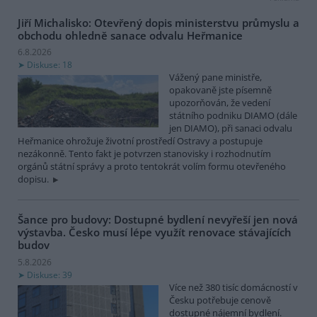
Jiří Michalisko: Otevřený dopis ministerstvu průmyslu a
obchodu ohledně sanace odvalu Heřmanice
6.8.2026
Diskuse: 18
Vážený pane ministře,
opakovaně jste písemně
upozorňován, že vedení
státního podniku DIAMO (dále
jen DIAMO), při sanaci odvalu
Heřmanice ohrožuje životní prostředí Ostravy a postupuje
nezákonně. Tento fakt je potvrzen stanovisky i rozhodnutím
orgánů státní správy a proto tentokrát volím formu otevřeného
dopisu.
Šance pro budovy: Dostupné bydlení nevyřeší jen nová
výstavba. Česko musí lépe využít renovace stávajících
budov
5.8.2026
Diskuse: 39
Více než 380 tisíc domácností v
Česku potřebuje cenově
dostupné nájemní bydlení.