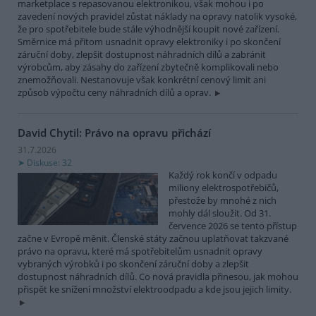
marketplace s repasovanou elektronikou, však mohou i po
zavedení nových pravidel zůstat náklady na opravy natolik vysoké,
že pro spotřebitele bude stále výhodnější koupit nové zařízení.
Směrnice má přitom usnadnit opravy elektroniky i po skončení
záruční doby, zlepšit dostupnost náhradních dílů a zabránit
výrobcům, aby zásahy do zařízení zbytečně komplikovali nebo
znemožňovali. Nestanovuje však konkrétní cenový limit ani
způsob výpočtu ceny náhradních dílů a oprav.
David Chytil: Právo na opravu přichází
31.7.2026
Diskuse: 32
Každý rok končí v odpadu
miliony elektrospotřebičů,
přestože by mnohé z nich
mohly dál sloužit. Od 31.
července 2026 se tento přístup
začne v Evropě měnit. Členské státy začnou uplatňovat takzvané
právo na opravu, které má spotřebitelům usnadnit opravy
vybraných výrobků i po skončení záruční doby a zlepšit
dostupnost náhradních dílů. Co nová pravidla přinesou, jak mohou
přispět ke snížení množství elektroodpadu a kde jsou jejich limity.