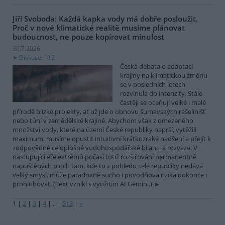
Jiří Svoboda: Každá kapka vody má dobře posloužit.
Proč v nové klimatické realitě musíme plánovat
budoucnost, ne pouze kopírovat minulost
30.7.2026
Diskuse: 112
Česká debata o adaptaci
krajiny na klimatickou změnu
se v posledních letech
rozvinula do intenzity. Stále
častěji se oceňují velké i malé
přírodě blízké projekty, ať už jde o obnovu šumavských rašelinišť
nebo tůní v zemědělské krajině. Abychom však z omezeného
množství vody, které na území České republiky naprší, vytěžili
maximum, musíme opustit intuitivní krátkozraké nadšení a přejít k
zodpovědné celoplošné vodohospodářské bilanci a rozvaze. V
nastupující éře extrémů počasí totiž rozšiřování permanentně
napuštěných ploch tam, kde to z pohledu celé republiky nedává
velký smysl, může paradoxně sucho i povodňová rizika dokonce i
prohlubovat. (Text vznikl s využitím AI Gemini.)
1
|
2
|
3
|
4
|
..
|
513
|
»