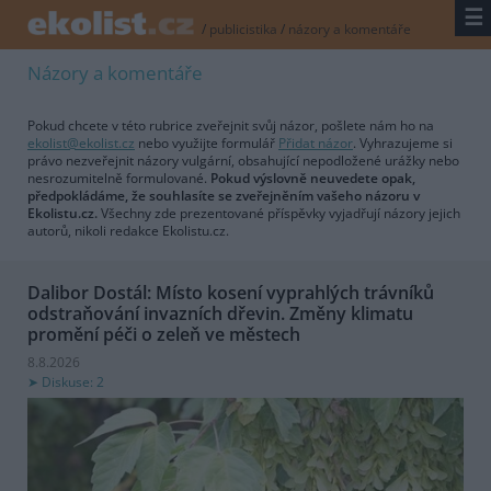
☰
/
publicistika
/
názory a komentáře
Názory a komentáře
Pokud chcete v této rubrice zveřejnit svůj názor, pošlete nám ho na
ekolist@ekolist.cz
nebo využijte formulář
Přidat názor
. Vyhrazujeme si
právo nezveřejnit názory vulgární, obsahující nepodložené urážky nebo
nesrozumitelně formulované.
Pokud výslovně neuvedete opak,
předpokládáme, že souhlasíte se zveřejněním vašeho názoru v
Ekolistu.cz.
Všechny zde prezentované příspěvky vyjadřují názory jejich
autorů, nikoli redakce Ekolistu.cz.
Dalibor Dostál: Místo kosení vyprahlých trávníků
odstraňování invazních dřevin. Změny klimatu
promění péči o zeleň ve městech
8.8.2026
Diskuse: 2