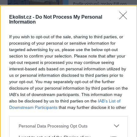
Podle výstupů zprávy EIB pro
Ministerstvo pro místní rozvoj
se to týká přibližně 1,1 milionu lidí, tedy zhruba 40 % osob žijících v
Ekolist.cz -
Do Not Process My Personal
nájmu. K řešení krize dostupnosti bydlení je kromě nové výstavby
Information
nutné systematicky využívat také renovace stávajících budov. Ty
mohou nabídnout kvalitní bydlení, například díky využití objektů v
centrech obcí, a zároveň snižovat jeho dlouhodobé provozní
If you wish to opt-out of the sale, sharing to third parties, or
náklady. Desetina českých domácností totiž vydává na bydlení více
processing of your personal or sensitive information for
než 40 % svých příjmů.
targeted advertising by us, please use the below opt-out
section to confirm your selection. Please note that after your
opt-out request is processed you may continue seeing
Greenpeace: Podpora moratoria na hlubokomořskou
interest-based ads based on personal information utilized by
těžbu vzrostla na 46 států. ČR mezi nimi zatím chybí
us or personal information disclosed to third parties prior to
4.8.2026
your opt-out. You may separately opt-out of the further
Diskuse: 3
disclosure of your personal information by third parties on the
Přes víkend skončilo 31. Valné
shromáždění Mezinárodního
IAB’s list of downstream participants. This information may
úřadu pro mořské dno (ISA),
also be disclosed by us to third parties on the
IAB’s List of
kde měla své zastoupení i
Downstream Participants
that may further disclose it to other
Česká republika. Zasedání
third parties.
skončilo zklamáním, protože se vládám členských států nepodařilo
jasně deklarovat, že snahy o nezákonnou hlubinnou těžbu
Personal Data Processing Opt Outs
nebudou tolerovány.