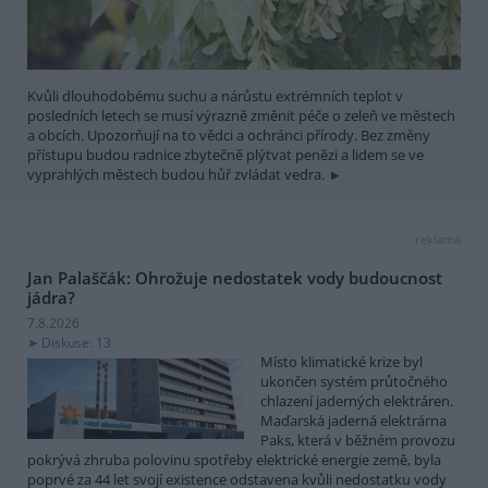
Kvůli dlouhodobému suchu a nárůstu extrémních teplot v
posledních letech se musí výrazně změnit péče o zeleň ve městech
a obcích. Upozorňují na to vědci a ochránci přírody. Bez změny
přístupu budou radnice zbytečně plýtvat penězi a lidem se ve
vyprahlých městech budou hůř zvládat vedra.
reklama
Jan Palaščák: Ohrožuje nedostatek vody budoucnost
jádra?
7.8.2026
Diskuse: 13
Místo klimatické krize byl
ukončen systém průtočného
chlazení jaderných elektráren.
Maďarská jaderná elektrárna
Paks, která v běžném provozu
pokrývá zhruba polovinu spotřeby elektrické energie země, byla
poprvé za 44 let svojí existence odstavena kvůli nedostatku vody