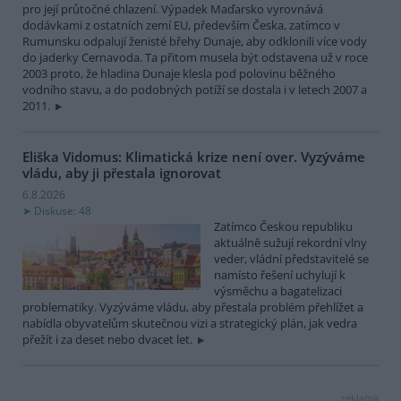
pro její průtočné chlazení. Výpadek Maďarsko vyrovnává
dodávkami z ostatních zemí EU, především Česka, zatímco v
Rumunsku odpalují ženisté břehy Dunaje, aby odklonili více vody
do jaderky Cernavoda. Ta přitom musela být odstavena už v roce
2003 proto, že hladina Dunaje klesla pod polovinu běžného
vodního stavu, a do podobných potíží se dostala i v letech 2007 a
2011.
Eliška Vidomus: Klimatická krize není over. Vyzýváme
vládu, aby ji přestala ignorovat
6.8.2026
Diskuse: 48
Zatímco Českou republiku
aktuálně sužují rekordní vlny
veder, vládní představitelé se
namísto řešení uchylují k
výsměchu a bagatelizaci
problematiky. Vyzýváme vládu, aby přestala problém přehlížet a
nabídla obyvatelům skutečnou vizi a strategický plán, jak vedra
přežít i za deset nebo dvacet let.
reklama