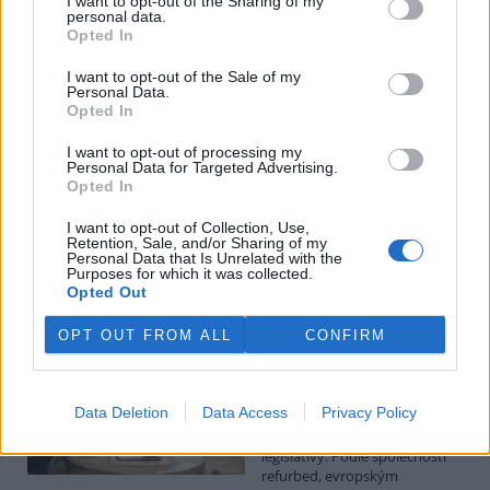
I want to opt-out of the Sharing of my
personal data.
Luboš Pavlovič: Veřejnost může do poloviny srpna
Opted In
připomínkovat plavební kanál u Přelouče
3.8.2026
I want to opt-out of the Sale of my
Personal Data.
Diskuse: 16
Opted In
Ministerstvo životního
prostředí oznámilo 14.
července 2026 zahájení
I want to opt-out of processing my
Personal Data for Targeted Advertising.
zjišťovacího řízení pro záměr
Opted In
„Stupeň Přelouč II“ za asi 3,3
miliardy korun, který má prodloužit splavnost Labe o 23 kilometrů
I want to opt-out of Collection, Use,
do Pardubic. Veřejnost může své vyjádření k vlivům této stavby na
Retention, Sale, and/or Sharing of my
životní prostředí poslat ministerstvu do 13. srpna 2026.
Personal Data that Is Unrelated with the
Purposes for which it was collected.
Opted Out
Kilian Kaminski: Evropa slibuje právo na opravu.
Budou ale opravy skutečně levnější?
OPT OUT FROM ALL
CONFIRM
1.8.2026
Diskuse: 42
Členské státy nyní převádějí
Data Deletion
Data Access
Privacy Policy
novou evropskou směrnici o
právu na opravu do své
legislativy. Podle společnosti
refurbed, evropským