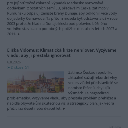
pro její průtočné chlazení. Výpadek Maďarsko vyrovnává
dodávkami z ostatních zemí EU, především Česka, zatímco v
Rumunsku odpalují ženisté břehy Dunaje, aby odklonili více vody
do jaderky Cernavoda. Ta přitom musela být odstavena už v roce
2003 proto, že hladina Dunaje klesla pod polovinu běžného
vodního stavu, a do podobných potíží se dostala i v letech 2007 a
2011.
Eliška Vidomus: Klimatická krize není over. Vyzýváme
vládu, aby ji přestala ignorovat
6.8.2026
Diskuse: 51
Zatímco Českou republiku
aktuálně sužují rekordní vlny
veder, vládní představitelé se
namísto řešení uchylují k
výsměchu a bagatelizaci
problematiky. Vyzýváme vládu, aby přestala problém přehlížet a
nabídla obyvatelům skutečnou vizi a strategický plán, jak vedra
přežít i za deset nebo dvacet let.
reklama