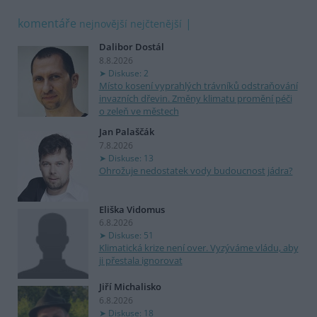
komentáře
nejnovější
nejčtenější
Dalibor Dostál
8.8.2026
Diskuse: 2
Místo kosení vyprahlých trávníků odstraňování
invazních dřevin. Změny klimatu promění péči
o zeleň ve městech
Jan Palaščák
7.8.2026
Diskuse: 13
Ohrožuje nedostatek vody budoucnost jádra?
Eliška Vidomus
6.8.2026
Diskuse: 51
Klimatická krize není over. Vyzýváme vládu, aby
ji přestala ignorovat
Jiří Michalisko
6.8.2026
Diskuse: 18