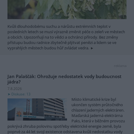
Kvůli dlouhodobému suchu a nárůstu extrémních teplot v
posledních letech se musí výrazně změnit péče o zeleň ve městech
a obcích. Upozorňují na to vědci a ochránci přírody. Bez změny
přístupu budou radnice zbytečně plýtvat penězi a lidem se ve
vyprahlých městech budou hůř zvládat vedra.
reklama
Jan Palaščák: Ohrožuje nedostatek vody budoucnost
jádra?
7.8.2026
Diskuse: 13
Místo klimatické krize byl
ukončen systém průtočného
chlazení jaderných elektráren.
Maďarská jaderná elektrárna
Paks, která v běžném provozu
pokrývá zhruba polovinu spotřeby elektrické energie země, byla
poprvé za 44 let svojí existence odstavena kvůli nedostatku vody