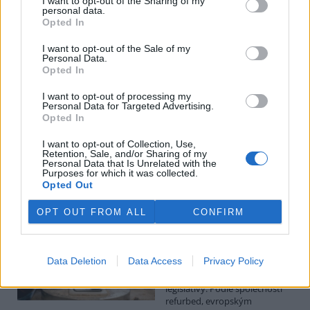
I want to opt-out of the Sharing of my
personal data.
Luboš Pavlovič: Veřejnost může do poloviny srpna
Opted In
připomínkovat plavební kanál u Přelouče
3.8.2026
I want to opt-out of the Sale of my
Personal Data.
Diskuse: 16
Opted In
Ministerstvo životního
prostředí oznámilo 14.
července 2026 zahájení
I want to opt-out of processing my
Personal Data for Targeted Advertising.
zjišťovacího řízení pro záměr
Opted In
„Stupeň Přelouč II“ za asi 3,3
miliardy korun, který má prodloužit splavnost Labe o 23 kilometrů
I want to opt-out of Collection, Use,
do Pardubic. Veřejnost může své vyjádření k vlivům této stavby na
Retention, Sale, and/or Sharing of my
životní prostředí poslat ministerstvu do 13. srpna 2026.
Personal Data that Is Unrelated with the
Purposes for which it was collected.
Opted Out
Kilian Kaminski: Evropa slibuje právo na opravu.
Budou ale opravy skutečně levnější?
OPT OUT FROM ALL
CONFIRM
1.8.2026
Diskuse: 42
Členské státy nyní převádějí
Data Deletion
Data Access
Privacy Policy
novou evropskou směrnici o
právu na opravu do své
legislativy. Podle společnosti
refurbed, evropským