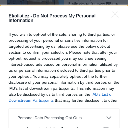
Podle výstupů zprávy EIB pro
Ministerstvo pro místní rozvoj
se to týká přibližně 1,1 milionu lidí, tedy zhruba 40 % osob žijících v
Ekolist.cz -
Do Not Process My Personal
nájmu. K řešení krize dostupnosti bydlení je kromě nové výstavby
Information
nutné systematicky využívat také renovace stávajících budov. Ty
mohou nabídnout kvalitní bydlení, například díky využití objektů v
centrech obcí, a zároveň snižovat jeho dlouhodobé provozní
If you wish to opt-out of the sale, sharing to third parties, or
náklady. Desetina českých domácností totiž vydává na bydlení více
processing of your personal or sensitive information for
než 40 % svých příjmů.
targeted advertising by us, please use the below opt-out
section to confirm your selection. Please note that after your
opt-out request is processed you may continue seeing
Greenpeace: Podpora moratoria na hlubokomořskou
interest-based ads based on personal information utilized by
těžbu vzrostla na 46 států. ČR mezi nimi zatím chybí
us or personal information disclosed to third parties prior to
4.8.2026
your opt-out. You may separately opt-out of the further
Diskuse: 3
disclosure of your personal information by third parties on the
Přes víkend skončilo 31. Valné
shromáždění Mezinárodního
IAB’s list of downstream participants. This information may
úřadu pro mořské dno (ISA),
also be disclosed by us to third parties on the
IAB’s List of
kde měla své zastoupení i
Downstream Participants
that may further disclose it to other
Česká republika. Zasedání
third parties.
skončilo zklamáním, protože se vládám členských států nepodařilo
jasně deklarovat, že snahy o nezákonnou hlubinnou těžbu
Personal Data Processing Opt Outs
nebudou tolerovány.