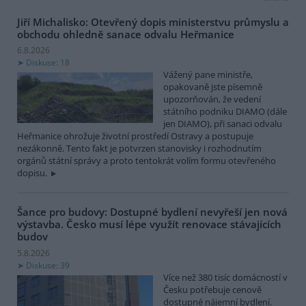
Jiří Michalisko: Otevřený dopis ministerstvu průmyslu a
obchodu ohledně sanace odvalu Heřmanice
6.8.2026
Diskuse: 18
Vážený pane ministře,
opakovaně jste písemně
upozorňován, že vedení
státního podniku DIAMO (dále
jen DIAMO), při sanaci odvalu
Heřmanice ohrožuje životní prostředí Ostravy a postupuje
nezákonně. Tento fakt je potvrzen stanovisky i rozhodnutím
orgánů státní správy a proto tentokrát volím formu otevřeného
dopisu.
Šance pro budovy: Dostupné bydlení nevyřeší jen nová
výstavba. Česko musí lépe využít renovace stávajících
budov
5.8.2026
Diskuse: 39
Více než 380 tisíc domácností v
Česku potřebuje cenově
dostupné nájemní bydlení.