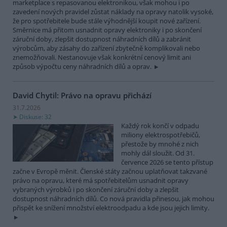
marketplace s repasovanou elektronikou, však mohou i po
zavedení nových pravidel zůstat náklady na opravy natolik vysoké,
že pro spotřebitele bude stále výhodnější koupit nové zařízení.
Směrnice má přitom usnadnit opravy elektroniky i po skončení
záruční doby, zlepšit dostupnost náhradních dílů a zabránit
výrobcům, aby zásahy do zařízení zbytečně komplikovali nebo
znemožňovali. Nestanovuje však konkrétní cenový limit ani
způsob výpočtu ceny náhradních dílů a oprav.
David Chytil: Právo na opravu přichází
31.7.2026
Diskuse: 32
Každý rok končí v odpadu
miliony elektrospotřebičů,
přestože by mnohé z nich
mohly dál sloužit. Od 31.
července 2026 se tento přístup
začne v Evropě měnit. Členské státy začnou uplatňovat takzvané
právo na opravu, které má spotřebitelům usnadnit opravy
vybraných výrobků i po skončení záruční doby a zlepšit
dostupnost náhradních dílů. Co nová pravidla přinesou, jak mohou
přispět ke snížení množství elektroodpadu a kde jsou jejich limity.