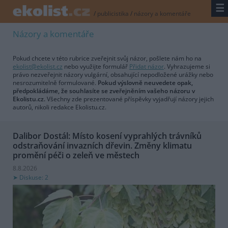
☰
/
publicistika
/
názory a komentáře
Názory a komentáře
Pokud chcete v této rubrice zveřejnit svůj názor, pošlete nám ho na
ekolist@ekolist.cz
nebo využijte formulář
Přidat názor
. Vyhrazujeme si
právo nezveřejnit názory vulgární, obsahující nepodložené urážky nebo
nesrozumitelně formulované.
Pokud výslovně neuvedete opak,
předpokládáme, že souhlasíte se zveřejněním vašeho názoru v
Ekolistu.cz.
Všechny zde prezentované příspěvky vyjadřují názory jejich
autorů, nikoli redakce Ekolistu.cz.
Dalibor Dostál: Místo kosení vyprahlých trávníků
odstraňování invazních dřevin. Změny klimatu
promění péči o zeleň ve městech
8.8.2026
Diskuse: 2