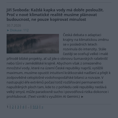
Jiří Svoboda: Každá kapka vody má dobře posloužit.
Proč v nové klimatické realitě musíme plánovat
budoucnost, ne pouze kopírovat minulost
30.7.2026
Diskuse: 112
Česká debata o adaptaci
krajiny na klimatickou změnu
se v posledních letech
rozvinula do intenzity. Stále
častěji se oceňují velké i malé
přírodě blízké projekty, ať už jde o obnovu šumavských rašelinišť
nebo tůní v zemědělské krajině. Abychom však z omezeného
množství vody, které na území České republiky naprší, vytěžili
maximum, musíme opustit intuitivní krátkozraké nadšení a přejít k
zodpovědné celoplošné vodohospodářské bilanci a rozvaze. V
nastupující éře extrémů počasí totiž rozšiřování permanentně
napuštěných ploch tam, kde to z pohledu celé republiky nedává
velký smysl, může paradoxně sucho i povodňová rizika dokonce i
prohlubovat. (Text vznikl s využitím AI Gemini.)
1
|
2
|
3
|
4
|
..
|
513
|
»