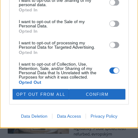
I want to opt-out of the Sharing of my
personal data.
Luboš Pavlovič: Veřejnost může do poloviny srpna
Opted In
připomínkovat plavební kanál u Přelouče
3.8.2026
I want to opt-out of the Sale of my
Personal Data.
Diskuse: 16
Opted In
Ministerstvo životního
prostředí oznámilo 14.
července 2026 zahájení
I want to opt-out of processing my
Personal Data for Targeted Advertising.
zjišťovacího řízení pro záměr
Opted In
„Stupeň Přelouč II“ za asi 3,3
miliardy korun, který má prodloužit splavnost Labe o 23 kilometrů
I want to opt-out of Collection, Use,
do Pardubic. Veřejnost může své vyjádření k vlivům této stavby na
Retention, Sale, and/or Sharing of my
životní prostředí poslat ministerstvu do 13. srpna 2026.
Personal Data that Is Unrelated with the
Purposes for which it was collected.
Opted Out
Kilian Kaminski: Evropa slibuje právo na opravu.
Budou ale opravy skutečně levnější?
OPT OUT FROM ALL
CONFIRM
1.8.2026
Diskuse: 41
Členské státy nyní převádějí
Data Deletion
Data Access
Privacy Policy
novou evropskou směrnici o
právu na opravu do své
legislativy. Podle společnosti
refurbed, evropským