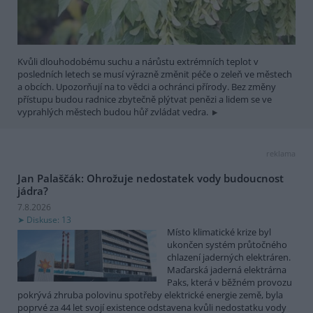
Kvůli dlouhodobému suchu a nárůstu extrémních teplot v
posledních letech se musí výrazně změnit péče o zeleň ve městech
a obcích. Upozorňují na to vědci a ochránci přírody. Bez změny
přístupu budou radnice zbytečně plýtvat penězi a lidem se ve
vyprahlých městech budou hůř zvládat vedra.
reklama
Jan Palaščák: Ohrožuje nedostatek vody budoucnost
jádra?
7.8.2026
Diskuse: 13
Místo klimatické krize byl
ukončen systém průtočného
chlazení jaderných elektráren.
Maďarská jaderná elektrárna
Paks, která v běžném provozu
pokrývá zhruba polovinu spotřeby elektrické energie země, byla
poprvé za 44 let svojí existence odstavena kvůli nedostatku vody