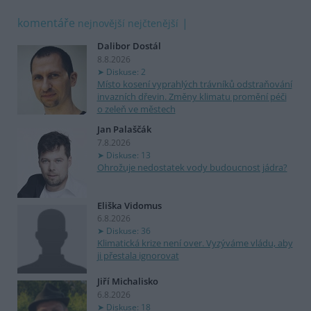
komentáře
nejnovější
nejčtenější
Dalibor Dostál
8.8.2026
Diskuse: 2
Místo kosení vyprahlých trávníků odstraňování
invazních dřevin. Změny klimatu promění péči
o zeleň ve městech
Jan Palaščák
7.8.2026
Diskuse: 13
Ohrožuje nedostatek vody budoucnost jádra?
Eliška Vidomus
6.8.2026
Diskuse: 36
Klimatická krize není over. Vyzýváme vládu, aby
ji přestala ignorovat
Jiří Michalisko
6.8.2026
Diskuse: 18