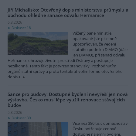
Jiří Michalisko: Otevřený dopis ministerstvu průmyslu a
obchodu ohledně sanace odvalu Heřmanice
6.8.2026
Diskuse: 18
Vážený pane ministře,
opakovaně jste písemně
upozorňován, že vedení
státního podniku DIAMO (dále
jen DIAMO), při sanaci odvalu
Heřmanice ohrožuje životní prostředí Ostravy a postupuje
nezákonně. Tento fakt je potvrzen stanovisky i rozhodnutím
orgánů státní správy a proto tentokrát volím formu otevřeného
dopisu.
Šance pro budovy: Dostupné bydlení nevyřeší jen nová
výstavba. Česko musí lépe využít renovace stávajících
budov
5.8.2026
Diskuse: 39
Více než 380 tisíc domácností v
Česku potřebuje cenově
dostupné nájemní bydlení.