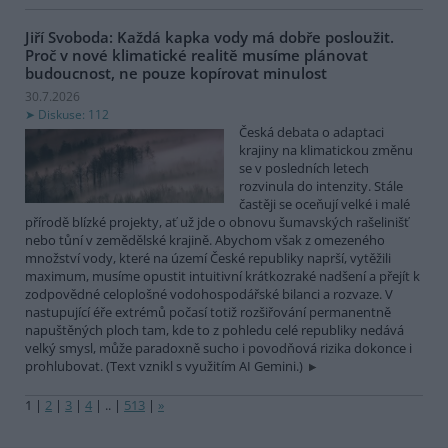
Jiří Svoboda: Každá kapka vody má dobře posloužit.
Proč v nové klimatické realitě musíme plánovat
budoucnost, ne pouze kopírovat minulost
30.7.2026
Diskuse: 112
Česká debata o adaptaci
krajiny na klimatickou změnu
se v posledních letech
rozvinula do intenzity. Stále
častěji se oceňují velké i malé
přírodě blízké projekty, ať už jde o obnovu šumavských rašelinišť
nebo tůní v zemědělské krajině. Abychom však z omezeného
množství vody, které na území České republiky naprší, vytěžili
maximum, musíme opustit intuitivní krátkozraké nadšení a přejít k
zodpovědné celoplošné vodohospodářské bilanci a rozvaze. V
nastupující éře extrémů počasí totiž rozšiřování permanentně
napuštěných ploch tam, kde to z pohledu celé republiky nedává
velký smysl, může paradoxně sucho i povodňová rizika dokonce i
prohlubovat. (Text vznikl s využitím AI Gemini.)
1
|
2
|
3
|
4
|
..
|
513
|
»