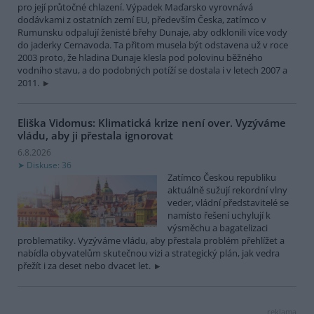
pro její průtočné chlazení. Výpadek Maďarsko vyrovnává
dodávkami z ostatních zemí EU, především Česka, zatímco v
Rumunsku odpalují ženisté břehy Dunaje, aby odklonili více vody
do jaderky Cernavoda. Ta přitom musela být odstavena už v roce
2003 proto, že hladina Dunaje klesla pod polovinu běžného
vodního stavu, a do podobných potíží se dostala i v letech 2007 a
2011.
Eliška Vidomus: Klimatická krize není over. Vyzýváme
vládu, aby ji přestala ignorovat
6.8.2026
Diskuse: 36
Zatímco Českou republiku
aktuálně sužují rekordní vlny
veder, vládní představitelé se
namísto řešení uchylují k
výsměchu a bagatelizaci
problematiky. Vyzýváme vládu, aby přestala problém přehlížet a
nabídla obyvatelům skutečnou vizi a strategický plán, jak vedra
přežít i za deset nebo dvacet let.
reklama