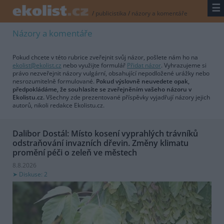
☰
/
publicistika
/
názory a komentáře
Názory a komentáře
Pokud chcete v této rubrice zveřejnit svůj názor, pošlete nám ho na
ekolist@ekolist.cz
nebo využijte formulář
Přidat názor
. Vyhrazujeme si
právo nezveřejnit názory vulgární, obsahující nepodložené urážky nebo
nesrozumitelně formulované.
Pokud výslovně neuvedete opak,
předpokládáme, že souhlasíte se zveřejněním vašeho názoru v
Ekolistu.cz.
Všechny zde prezentované příspěvky vyjadřují názory jejich
autorů, nikoli redakce Ekolistu.cz.
Dalibor Dostál: Místo kosení vyprahlých trávníků
odstraňování invazních dřevin. Změny klimatu
promění péči o zeleň ve městech
8.8.2026
Diskuse: 2