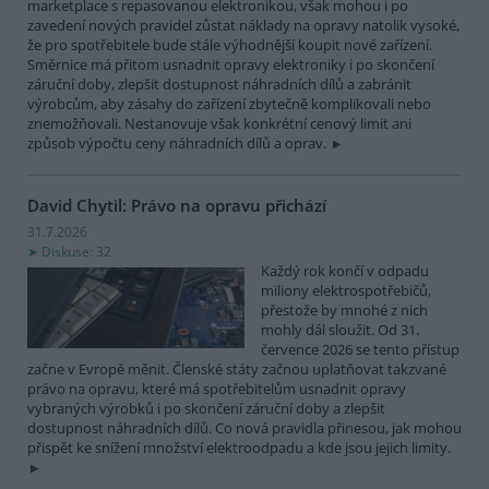
marketplace s repasovanou elektronikou, však mohou i po
zavedení nových pravidel zůstat náklady na opravy natolik vysoké,
že pro spotřebitele bude stále výhodnější koupit nové zařízení.
Směrnice má přitom usnadnit opravy elektroniky i po skončení
záruční doby, zlepšit dostupnost náhradních dílů a zabránit
výrobcům, aby zásahy do zařízení zbytečně komplikovali nebo
znemožňovali. Nestanovuje však konkrétní cenový limit ani
způsob výpočtu ceny náhradních dílů a oprav.
David Chytil: Právo na opravu přichází
31.7.2026
Diskuse: 32
Každý rok končí v odpadu
miliony elektrospotřebičů,
přestože by mnohé z nich
mohly dál sloužit. Od 31.
července 2026 se tento přístup
začne v Evropě měnit. Členské státy začnou uplatňovat takzvané
právo na opravu, které má spotřebitelům usnadnit opravy
vybraných výrobků i po skončení záruční doby a zlepšit
dostupnost náhradních dílů. Co nová pravidla přinesou, jak mohou
přispět ke snížení množství elektroodpadu a kde jsou jejich limity.