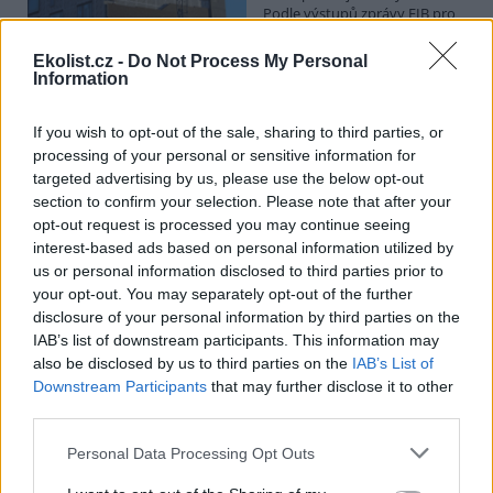
Podle výstupů zprávy EIB pro
Ministerstvo pro místní rozvoj
se to týká přibližně 1,1 milionu lidí, tedy zhruba 40 % osob žijících v
Ekolist.cz -
Do Not Process My Personal
nájmu. K řešení krize dostupnosti bydlení je kromě nové výstavby
Information
nutné systematicky využívat také renovace stávajících budov. Ty
mohou nabídnout kvalitní bydlení, například díky využití objektů v
centrech obcí, a zároveň snižovat jeho dlouhodobé provozní
If you wish to opt-out of the sale, sharing to third parties, or
náklady. Desetina českých domácností totiž vydává na bydlení více
processing of your personal or sensitive information for
než 40 % svých příjmů.
targeted advertising by us, please use the below opt-out
section to confirm your selection. Please note that after your
opt-out request is processed you may continue seeing
Greenpeace: Podpora moratoria na hlubokomořskou
interest-based ads based on personal information utilized by
těžbu vzrostla na 46 států. ČR mezi nimi zatím chybí
us or personal information disclosed to third parties prior to
4.8.2026
your opt-out. You may separately opt-out of the further
Diskuse: 3
disclosure of your personal information by third parties on the
Přes víkend skončilo 31. Valné
shromáždění Mezinárodního
IAB’s list of downstream participants. This information may
úřadu pro mořské dno (ISA),
also be disclosed by us to third parties on the
IAB’s List of
kde měla své zastoupení i
Downstream Participants
that may further disclose it to other
Česká republika. Zasedání
third parties.
skončilo zklamáním, protože se vládám členských států nepodařilo
jasně deklarovat, že snahy o nezákonnou hlubinnou těžbu
Personal Data Processing Opt Outs
nebudou tolerovány.