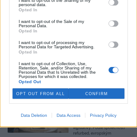
I want to opt-out of the Sharing of my
personal data.
Luboš Pavlovič: Veřejnost může do poloviny srpna
Opted In
připomínkovat plavební kanál u Přelouče
3.8.2026
I want to opt-out of the Sale of my
Personal Data.
Diskuse: 16
Opted In
Ministerstvo životního
prostředí oznámilo 14.
července 2026 zahájení
I want to opt-out of processing my
Personal Data for Targeted Advertising.
zjišťovacího řízení pro záměr
Opted In
„Stupeň Přelouč II“ za asi 3,3
miliardy korun, který má prodloužit splavnost Labe o 23 kilometrů
I want to opt-out of Collection, Use,
do Pardubic. Veřejnost může své vyjádření k vlivům této stavby na
Retention, Sale, and/or Sharing of my
životní prostředí poslat ministerstvu do 13. srpna 2026.
Personal Data that Is Unrelated with the
Purposes for which it was collected.
Opted Out
Kilian Kaminski: Evropa slibuje právo na opravu.
Budou ale opravy skutečně levnější?
OPT OUT FROM ALL
CONFIRM
1.8.2026
Diskuse: 42
Členské státy nyní převádějí
Data Deletion
Data Access
Privacy Policy
novou evropskou směrnici o
právu na opravu do své
legislativy. Podle společnosti
refurbed, evropským