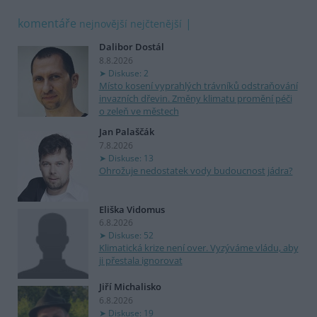
komentáře
nejnovější
nejčtenější
Dalibor Dostál
8.8.2026
Diskuse: 2
Místo kosení vyprahlých trávníků odstraňování
invazních dřevin. Změny klimatu promění péči
o zeleň ve městech
Jan Palaščák
7.8.2026
Diskuse: 13
Ohrožuje nedostatek vody budoucnost jádra?
Eliška Vidomus
6.8.2026
Diskuse: 52
Klimatická krize není over. Vyzýváme vládu, aby
ji přestala ignorovat
Jiří Michalisko
6.8.2026
Diskuse: 19