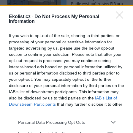
Podle výstupů zprávy EIB pro
Ministerstvo pro místní rozvoj
se to týká přibližně 1,1 milionu lidí, tedy zhruba 40 % osob žijících v
Ekolist.cz -
Do Not Process My Personal
nájmu. K řešení krize dostupnosti bydlení je kromě nové výstavby
Information
nutné systematicky využívat také renovace stávajících budov. Ty
mohou nabídnout kvalitní bydlení, například díky využití objektů v
centrech obcí, a zároveň snižovat jeho dlouhodobé provozní
If you wish to opt-out of the sale, sharing to third parties, or
náklady. Desetina českých domácností totiž vydává na bydlení více
processing of your personal or sensitive information for
než 40 % svých příjmů.
targeted advertising by us, please use the below opt-out
section to confirm your selection. Please note that after your
opt-out request is processed you may continue seeing
Greenpeace: Podpora moratoria na hlubokomořskou
interest-based ads based on personal information utilized by
těžbu vzrostla na 46 států. ČR mezi nimi zatím chybí
us or personal information disclosed to third parties prior to
4.8.2026
your opt-out. You may separately opt-out of the further
Diskuse: 3
disclosure of your personal information by third parties on the
Přes víkend skončilo 31. Valné
shromáždění Mezinárodního
IAB’s list of downstream participants. This information may
úřadu pro mořské dno (ISA),
also be disclosed by us to third parties on the
IAB’s List of
kde měla své zastoupení i
Downstream Participants
that may further disclose it to other
Česká republika. Zasedání
third parties.
skončilo zklamáním, protože se vládám členských států nepodařilo
jasně deklarovat, že snahy o nezákonnou hlubinnou těžbu
Personal Data Processing Opt Outs
nebudou tolerovány.