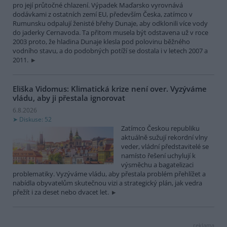
pro její průtočné chlazení. Výpadek Maďarsko vyrovnává
dodávkami z ostatních zemí EU, především Česka, zatímco v
Rumunsku odpalují ženisté břehy Dunaje, aby odklonili více vody
do jaderky Cernavoda. Ta přitom musela být odstavena už v roce
2003 proto, že hladina Dunaje klesla pod polovinu běžného
vodního stavu, a do podobných potíží se dostala i v letech 2007 a
2011.
Eliška Vidomus: Klimatická krize není over. Vyzýváme
vládu, aby ji přestala ignorovat
6.8.2026
Diskuse: 52
Zatímco Českou republiku
aktuálně sužují rekordní vlny
veder, vládní představitelé se
namísto řešení uchylují k
výsměchu a bagatelizaci
problematiky. Vyzýváme vládu, aby přestala problém přehlížet a
nabídla obyvatelům skutečnou vizi a strategický plán, jak vedra
přežít i za deset nebo dvacet let.
reklama