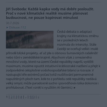
Jiří Svoboda: Každá kapka vody má dobře posloužit.
Proč v nové klimatické realitě musíme plánovat
budoucnost, ne pouze kopírovat minulost
30.7.2026
Diskuse: 112
Česká debata o adaptaci
krajiny na klimatickou změnu
se v posledních letech
rozvinula do intenzity. Stále
častěji se oceňují velké i malé
přírodě blízké projekty, ať už jde o obnovu šumavských rašelinišť
nebo tůní v zemědělské krajině. Abychom však z omezeného
množství vody, které na území České republiky naprší, vytěžili
maximum, musíme opustit intuitivní krátkozraké nadšení a přejít k
zodpovědné celoplošné vodohospodářské bilanci a rozvaze. V
nastupující éře extrémů počasí totiž rozšiřování permanentně
napuštěných ploch tam, kde to z pohledu celé republiky nedává
velký smysl, může paradoxně sucho i povodňová rizika dokonce i
prohlubovat. (Text vznikl s využitím AI Gemini.)
1
|
2
|
3
|
4
|
..
|
513
|
»