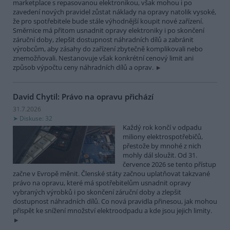
marketplace s repasovanou elektronikou, však mohou i po
zavedení nových pravidel zůstat náklady na opravy natolik vysoké,
že pro spotřebitele bude stále výhodnější koupit nové zařízení.
Směrnice má přitom usnadnit opravy elektroniky i po skončení
záruční doby, zlepšit dostupnost náhradních dílů a zabránit
výrobcům, aby zásahy do zařízení zbytečně komplikovali nebo
znemožňovali. Nestanovuje však konkrétní cenový limit ani
způsob výpočtu ceny náhradních dílů a oprav.
David Chytil: Právo na opravu přichází
31.7.2026
Diskuse: 32
Každý rok končí v odpadu
miliony elektrospotřebičů,
přestože by mnohé z nich
mohly dál sloužit. Od 31.
července 2026 se tento přístup
začne v Evropě měnit. Členské státy začnou uplatňovat takzvané
právo na opravu, které má spotřebitelům usnadnit opravy
vybraných výrobků i po skončení záruční doby a zlepšit
dostupnost náhradních dílů. Co nová pravidla přinesou, jak mohou
přispět ke snížení množství elektroodpadu a kde jsou jejich limity.