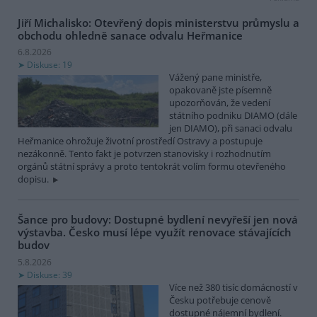
Jiří Michalisko: Otevřený dopis ministerstvu průmyslu a
obchodu ohledně sanace odvalu Heřmanice
6.8.2026
Diskuse: 19
Vážený pane ministře,
opakovaně jste písemně
upozorňován, že vedení
státního podniku DIAMO (dále
jen DIAMO), při sanaci odvalu
Heřmanice ohrožuje životní prostředí Ostravy a postupuje
nezákonně. Tento fakt je potvrzen stanovisky i rozhodnutím
orgánů státní správy a proto tentokrát volím formu otevřeného
dopisu.
Šance pro budovy: Dostupné bydlení nevyřeší jen nová
výstavba. Česko musí lépe využít renovace stávajících
budov
5.8.2026
Diskuse: 39
Více než 380 tisíc domácností v
Česku potřebuje cenově
dostupné nájemní bydlení.