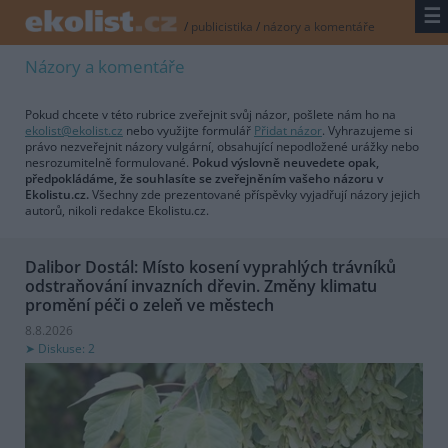
☰
/
publicistika
/
názory a komentáře
Názory a komentáře
Pokud chcete v této rubrice zveřejnit svůj názor, pošlete nám ho na
ekolist@ekolist.cz
nebo využijte formulář
Přidat názor
. Vyhrazujeme si
právo nezveřejnit názory vulgární, obsahující nepodložené urážky nebo
nesrozumitelně formulované.
Pokud výslovně neuvedete opak,
předpokládáme, že souhlasíte se zveřejněním vašeho názoru v
Ekolistu.cz.
Všechny zde prezentované příspěvky vyjadřují názory jejich
autorů, nikoli redakce Ekolistu.cz.
Dalibor Dostál: Místo kosení vyprahlých trávníků
odstraňování invazních dřevin. Změny klimatu
promění péči o zeleň ve městech
8.8.2026
Diskuse: 2