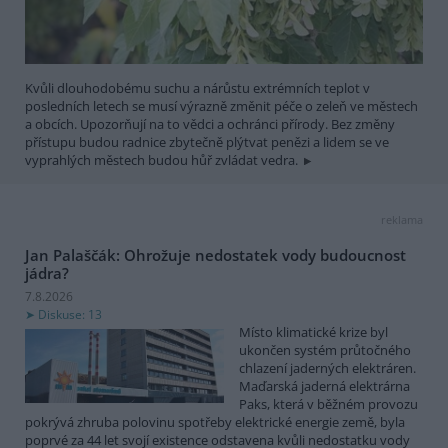
Kvůli dlouhodobému suchu a nárůstu extrémních teplot v
posledních letech se musí výrazně změnit péče o zeleň ve městech
a obcích. Upozorňují na to vědci a ochránci přírody. Bez změny
přístupu budou radnice zbytečně plýtvat penězi a lidem se ve
vyprahlých městech budou hůř zvládat vedra.
reklama
Jan Palaščák: Ohrožuje nedostatek vody budoucnost
jádra?
7.8.2026
Diskuse: 13
Místo klimatické krize byl
ukončen systém průtočného
chlazení jaderných elektráren.
Maďarská jaderná elektrárna
Paks, která v běžném provozu
pokrývá zhruba polovinu spotřeby elektrické energie země, byla
poprvé za 44 let svojí existence odstavena kvůli nedostatku vody