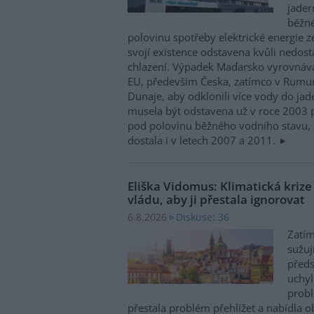
jader
běžn
polovinu spotřeby elektrické energie z
svojí existence odstavena kvůli nedost
chlazení. Výpadek Maďarsko vyrovnáv
EU, především Česka, zatímco v Rumun
Dunaje, aby odklonili více vody do ja
musela být odstavena už v roce 2003 p
pod polovinu běžného vodního stavu, 
dostala i v letech 2007 a 2011.
Eliška Vidomus: Klimatická kriz
vládu, aby ji přestala ignorovat
Diskuse: 36
6.8.2026
Zatím
sužuj
předs
uchyl
probl
přestala problém přehlížet a nabídla 