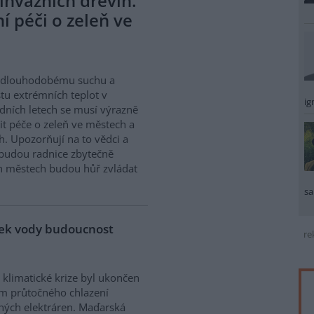
invazních dřevin.
 péči o zeleň ve
i dlouhodobému suchu a
tu extrémních teplot v
ig
dních letech se musí výrazně
t péče o zeleň ve městech a
h. Upozorňují na to vědci a
 budou radnice zbytečně
ch městech budou hůř zvládat
sa
tek vody budoucnost
re
 klimatické krize byl ukončen
m průtočného chlazení
ných elektráren. Maďarská