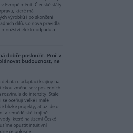
 v Evropě měnit. Členské státy
opravu, které má
ých výrobků i po skončení
adních dílů. Co nová pravidla
í množství elektroodpadu a
á dobře posloužit. Proč v
 plánovat budoucnost, ne
 debata o adaptaci krajiny na
tickou změnu se v posledních
h rozvinula do intenzity. Stále
ji se oceňují velké i malé
dě blízké projekty, ať už jde o
í v zemědělské krajině.
ody, které na území České
síme opustit intuitivní
ědné celoplošné