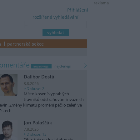
reklama
Přihlášení
rozšířené vyhledávání
a
partnerská sekce
komentáře
nejnovější
nejčtenější
Dalibor Dostál
8.8.2026
Diskuse: 2
Místo kosení vyprahlých
trávníků odstraňování invazních
evin. Změny klimatu promění péči o zeleň ve
ěstech
Jan Palaščák
7.8.2026
Diskuse: 13
Ohrožuje nedostatek vody