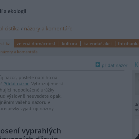
í a ekologii
licistika
/
názory a komentáře
istika
zelená domácnost
kultura
kalendář akcí
fotobank
názory a komentáře
přidat názor
vůj názor, pošlete nám ho na
ář
Přidat názor
. Vyhrazujeme si
ahující nepodložené urážky
ud výslovně neuvedete opak,
ejněním vašeho názoru v
dř
říspěvky vyjadřují názory
m
kosení vyprahlých