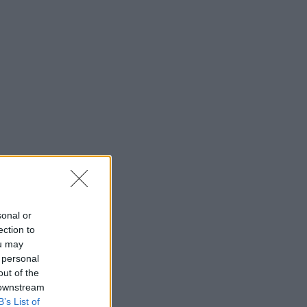
sonal or
ection to
ou may
 personal
out of the
 downstream
B’s List of