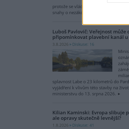
Zased
protože se vládám členských států nepo
snahy o nezákonnou hlubinnou těžbu
Luboš Pavlovič: Veřejnost může 
připomínkovat plavební kanál u
Diskuse: 16
3.8.2026
Minis
oznám
zaháj
záměr
milia
splavnost Labe o 23 kilometrů do Pard
vyjádření k vlivům této stavby na život
ministerstvu do 13. srpna 2026.
Kilian Kaminski: Evropa slibuje
ale opravy skutečně levnější?
Diskuse: 41
1.8.2026