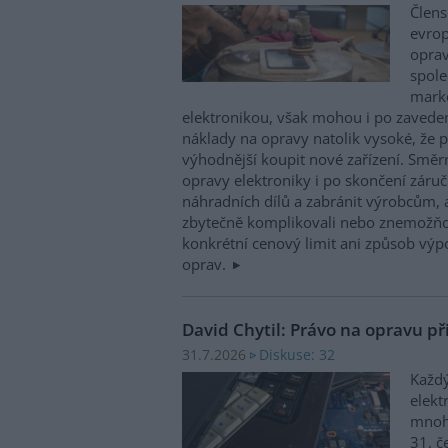
Člens
evrop
oprav
spole
marke
elektronikou, však mohou i po zaveden
náklady na opravy natolik vysoké, že p
výhodnější koupit nové zařízení. Směr
opravy elektroniky i po skončení záruč
náhradních dílů a zabránit výrobcům, 
zbytečně komplikovali nebo znemožňo
konkrétní cenový limit ani způsob výp
oprav.
David Chytil: Právo na opravu př
Diskuse: 32
31.7.2026
Každý
elekt
mnohé
31. č