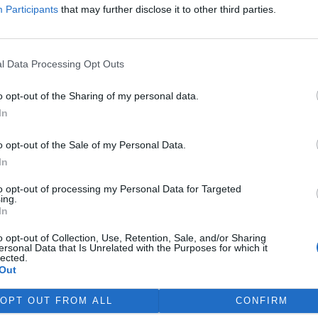
Participants
that may further disclose it to other third parties.
 potřebuje cenově dostupné
ní bydlení. Podle výstupů
y EIB pro Ministerstvo pro
í rozvoj se to týká přibližně
l Data Processing Opt Outs
 žijících v nájmu. K řešení
vé výstavby nutné
o opt-out of the Sharing of my personal data.
távajících budov. Ty mohou
In
íky využití objektů v centrech
obé provozní náklady.
o opt-out of the Sale of my Personal Data.
ává na bydlení více než 40 %
In
to opt-out of processing my Personal Data for Targeted
ing.
a na hlubokomořskou
In
ezi nimi zatím chybí
o opt-out of Collection, Use, Retention, Sale, and/or Sharing
ersonal Data that Is Unrelated with the Purposes for which it
lected.
víkend skončilo 31. Valné
Out
máždění Mezinárodního úřadu
ořské dno (ISA), kde měla své
OPT OUT FROM ALL
CONFIRM
upení i Česká republika.