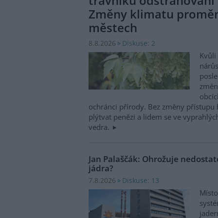
trávníků odstraňování 
Změny klimatu promění
městech
Diskuse: 2
8.8.2026
Kvůl
nárůs
posle
změni
obcíc
ochránci přírody. Bez změny přístupu
plýtvat penězi a lidem se ve vyprahlý
vedra.
Jan Palaščák: Ohrožuje nedosta
jádra?
Diskuse: 13
7.8.2026
Místo
systé
jader