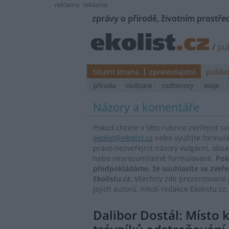
reklama
reklama
zprávy o přírodě, životním prostřed
/
pub
titulní strana
zpravodajství
public
příroda
civilizace
rozhovory
eseje
Názory a komentáře
Pokud chcete v této rubrice zveřejnit s
ekolist@ekolist.cz
nebo využijte formul
právo nezveřejnit názory vulgární, obs
nebo nesrozumitelně formulované.
Pok
předpokládáme, že souhlasíte se zveř
Ekolistu.cz.
Všechny zde prezentované p
jejich autorů, nikoli redakce Ekolistu.cz.
Dalibor Dostál: Místo 