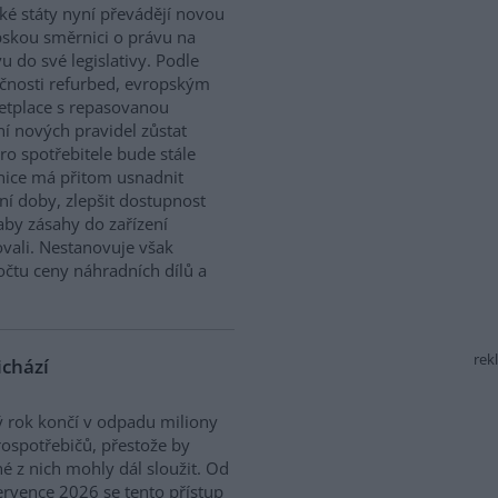
ké státy nyní převádějí novou
skou směrnici o právu na
u do své legislativy. Podle
čnosti refurbed, evropským
tplace s repasovanou
í nových pravidel zůstat
ro spotřebitele bude stále
nice má přitom usnadnit
ní doby, zlepšit dostupnost
aby zásahy do zařízení
vali. Nestanovuje však
očtu ceny náhradních dílů a
rek
ichází
 rok končí v odpadu miliony
rospotřebičů, přestože by
 z nich mohly dál sloužit. Od
ervence 2026 se tento přístup