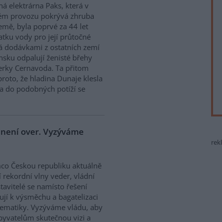
ná elektrárna Paks, která v
ém provozu pokrývá zhruba
emě, byla poprvé za 44 let
atku vody pro její průtočné
á dodávkami z ostatních zemí
sku odpalují ženisté břehy
derky Cernavoda. Ta přitom
roto, že hladina Dunaje klesla
a do podobných potíží se
e není over. Vyzýváme
rek
co Českou republiku aktuálně
í rekordní vlny veder, vládní
tavitelé se namísto řešení
ují k výsměchu a bagatelizaci
ematiky. Vyzýváme vládu, aby
obyvatelům skutečnou vizi a