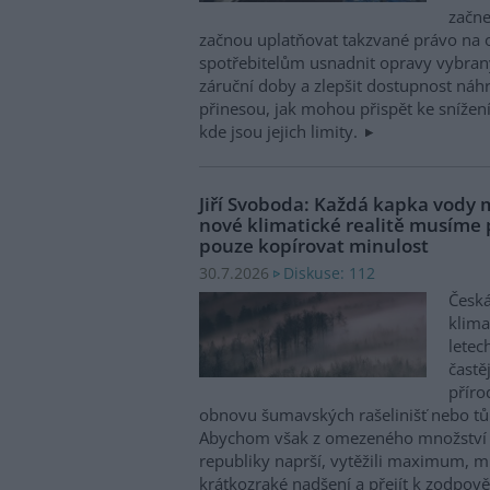
začne
začnou uplatňovat takzvané právo na 
spotřebitelům usnadnit opravy vybran
záruční doby a zlepšit dostupnost náhr
přinesou, jak mohou přispět ke snížen
kde jsou jejich limity.
Jiří Svoboda: Každá kapka vody m
nové klimatické realitě musíme
pouze kopírovat minulost
Diskuse: 112
30.7.2026
Česká
klima
letec
častě
příro
obnovu šumavských rašelinišť nebo tůn
Abychom však z omezeného množství v
republiky naprší, vytěžili maximum, mu
krátkozraké nadšení a přejít k zodpov