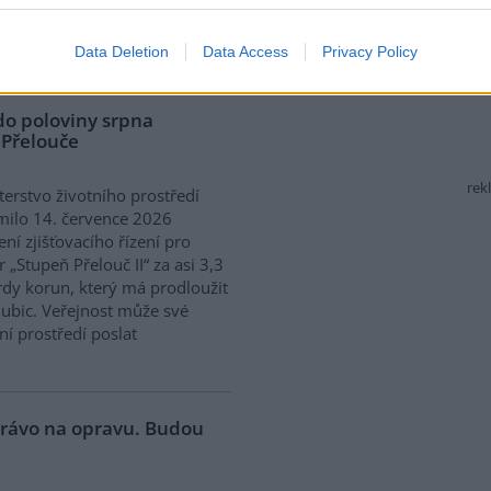
ání skončilo zklamáním,
dařilo jasně deklarovat, že
 nebudou tolerovány.
Data Deletion
Data Access
Privacy Policy
do poloviny srpna
 Přelouče
rek
terstvo životního prostředí
ilo 14. července 2026
ení zjišťovacího řízení pro
 „Stupeň Přelouč II“ za asi 3,3
rdy korun, který má prodloužit
ubic. Veřejnost může své
ní prostředí poslat
 právo na opravu. Budou