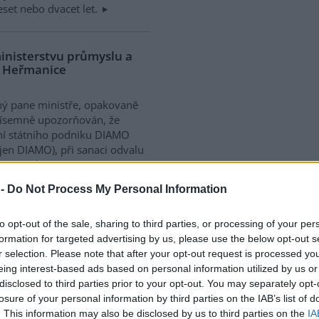
deset nebo dvacet let.
ministerstvu průmyslu a
u Heřmanice
ý pane ministře, opakovaně
písemně upozorňován, že
í státního podniku DIAMO
 jen DIAMO), při sanaci odvalu
nice ohrožuje životní
ně. Tento fakt je potvrzen
 -
Do Not Process My Personal Information
 správy a proto tentokrát
to opt-out of the sale, sharing to third parties, or processing of your per
formation for targeted advertising by us, please use the below opt-out s
r selection. Please note that after your opt-out request is processed y
lení nevyřeší jen nová
 renovace stávajících
eing interest-based ads based on personal information utilized by us or
disclosed to third parties prior to your opt-out. You may separately opt-
losure of your personal information by third parties on the IAB’s list of
. This information may also be disclosed by us to third parties on the
IA
než 380 tisíc domácností v