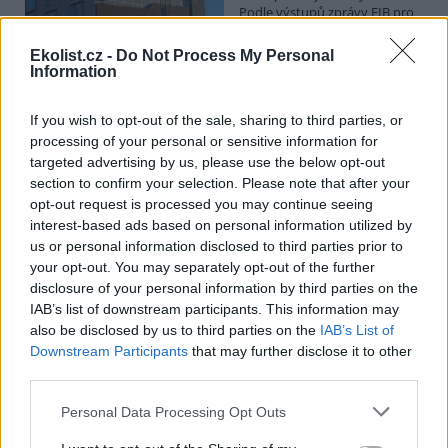
Podle výstupů zprávy EIB pro
Ministerstvo pro místní rozvoj
se to týká přibližně 1,1 milionu lidí, tedy zhruba 40 % osob žijících v
Ekolist.cz -
Do Not Process My Personal
nájmu. K řešení krize dostupnosti bydlení je kromě nové výstavby
Information
nutné systematicky využívat také renovace stávajících budov. Ty
mohou nabídnout kvalitní bydlení, například díky využití objektů v
centrech obcí, a zároveň snižovat jeho dlouhodobé provozní
If you wish to opt-out of the sale, sharing to third parties, or
náklady. Desetina českých domácností totiž vydává na bydlení více
processing of your personal or sensitive information for
než 40 % svých příjmů.
targeted advertising by us, please use the below opt-out
section to confirm your selection. Please note that after your
opt-out request is processed you may continue seeing
Greenpeace: Podpora moratoria na hlubokomořskou
interest-based ads based on personal information utilized by
těžbu vzrostla na 46 států. ČR mezi nimi zatím chybí
us or personal information disclosed to third parties prior to
4.8.2026
your opt-out. You may separately opt-out of the further
Diskuse: 3
disclosure of your personal information by third parties on the
Přes víkend skončilo 31. Valné
shromáždění Mezinárodního
IAB’s list of downstream participants. This information may
úřadu pro mořské dno (ISA),
also be disclosed by us to third parties on the
IAB’s List of
kde měla své zastoupení i
Downstream Participants
that may further disclose it to other
Česká republika. Zasedání
third parties.
skončilo zklamáním, protože se vládám členských států nepodařilo
jasně deklarovat, že snahy o nezákonnou hlubinnou těžbu
Personal Data Processing Opt Outs
nebudou tolerovány.