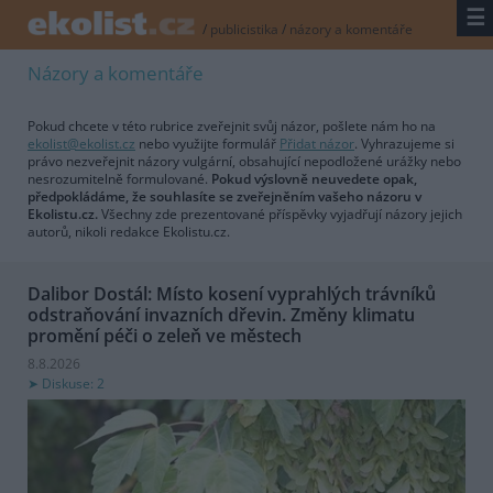
☰
/
publicistika
/
názory a komentáře
Názory a komentáře
Pokud chcete v této rubrice zveřejnit svůj názor, pošlete nám ho na
ekolist@ekolist.cz
nebo využijte formulář
Přidat názor
. Vyhrazujeme si
právo nezveřejnit názory vulgární, obsahující nepodložené urážky nebo
nesrozumitelně formulované.
Pokud výslovně neuvedete opak,
předpokládáme, že souhlasíte se zveřejněním vašeho názoru v
Ekolistu.cz.
Všechny zde prezentované příspěvky vyjadřují názory jejich
autorů, nikoli redakce Ekolistu.cz.
Dalibor Dostál: Místo kosení vyprahlých trávníků
odstraňování invazních dřevin. Změny klimatu
promění péči o zeleň ve městech
8.8.2026
Diskuse: 2