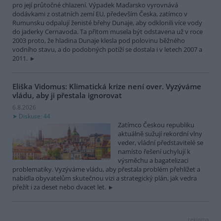
pro její průtočné chlazení. Výpadek Maďarsko vyrovnává
dodávkami z ostatních zemí EU, především Česka, zatímco v
Rumunsku odpalují ženisté břehy Dunaje, aby odklonili více vody
do jaderky Cernavoda. Ta přitom musela být odstavena už v roce
2003 proto, že hladina Dunaje klesla pod polovinu běžného
vodního stavu, a do podobných potíží se dostala i v letech 2007 a
2011.
Eliška Vidomus: Klimatická krize není over. Vyzýváme
vládu, aby ji přestala ignorovat
6.8.2026
Diskuse: 44
Zatímco Českou republiku
aktuálně sužují rekordní vlny
veder, vládní představitelé se
namísto řešení uchylují k
výsměchu a bagatelizaci
problematiky. Vyzýváme vládu, aby přestala problém přehlížet a
nabídla obyvatelům skutečnou vizi a strategický plán, jak vedra
přežít i za deset nebo dvacet let.
reklama