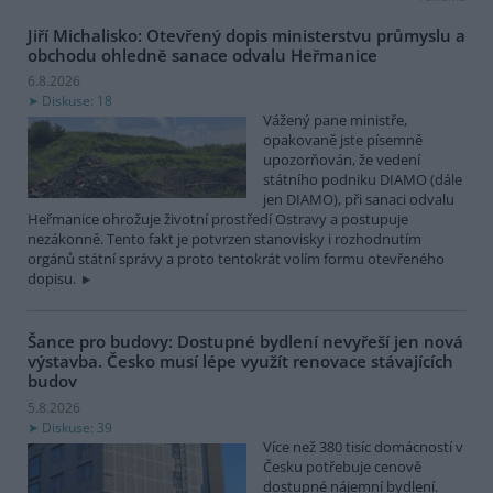
Jiří Michalisko: Otevřený dopis ministerstvu průmyslu a
obchodu ohledně sanace odvalu Heřmanice
6.8.2026
Diskuse: 18
Vážený pane ministře,
opakovaně jste písemně
upozorňován, že vedení
státního podniku DIAMO (dále
jen DIAMO), při sanaci odvalu
Heřmanice ohrožuje životní prostředí Ostravy a postupuje
nezákonně. Tento fakt je potvrzen stanovisky i rozhodnutím
orgánů státní správy a proto tentokrát volím formu otevřeného
dopisu.
Šance pro budovy: Dostupné bydlení nevyřeší jen nová
výstavba. Česko musí lépe využít renovace stávajících
budov
5.8.2026
Diskuse: 39
Více než 380 tisíc domácností v
Česku potřebuje cenově
dostupné nájemní bydlení.