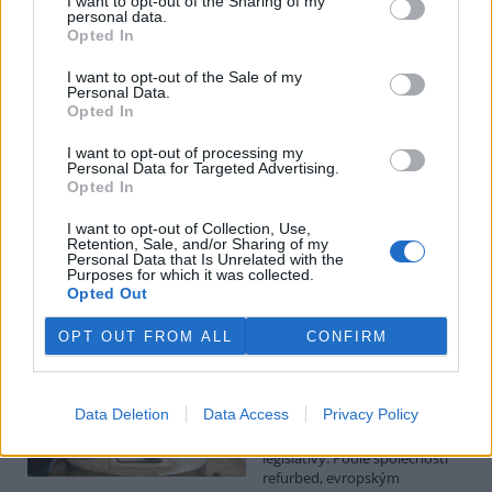
I want to opt-out of the Sharing of my
personal data.
Luboš Pavlovič: Veřejnost může do poloviny srpna
Opted In
připomínkovat plavební kanál u Přelouče
3.8.2026
I want to opt-out of the Sale of my
Personal Data.
Diskuse: 16
Opted In
Ministerstvo životního
prostředí oznámilo 14.
července 2026 zahájení
I want to opt-out of processing my
Personal Data for Targeted Advertising.
zjišťovacího řízení pro záměr
Opted In
„Stupeň Přelouč II“ za asi 3,3
miliardy korun, který má prodloužit splavnost Labe o 23 kilometrů
I want to opt-out of Collection, Use,
do Pardubic. Veřejnost může své vyjádření k vlivům této stavby na
Retention, Sale, and/or Sharing of my
životní prostředí poslat ministerstvu do 13. srpna 2026.
Personal Data that Is Unrelated with the
Purposes for which it was collected.
Opted Out
Kilian Kaminski: Evropa slibuje právo na opravu.
Budou ale opravy skutečně levnější?
OPT OUT FROM ALL
CONFIRM
1.8.2026
Diskuse: 42
Členské státy nyní převádějí
Data Deletion
Data Access
Privacy Policy
novou evropskou směrnici o
právu na opravu do své
legislativy. Podle společnosti
refurbed, evropským