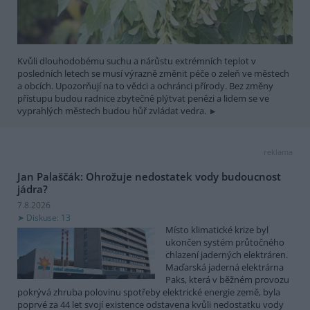
Kvůli dlouhodobému suchu a nárůstu extrémních teplot v
posledních letech se musí výrazně změnit péče o zeleň ve městech
a obcích. Upozorňují na to vědci a ochránci přírody. Bez změny
přístupu budou radnice zbytečně plýtvat penězi a lidem se ve
vyprahlých městech budou hůř zvládat vedra.
reklama
Jan Palaščák: Ohrožuje nedostatek vody budoucnost
jádra?
7.8.2026
Diskuse: 13
Místo klimatické krize byl
ukončen systém průtočného
chlazení jaderných elektráren.
Maďarská jaderná elektrárna
Paks, která v běžném provozu
pokrývá zhruba polovinu spotřeby elektrické energie země, byla
poprvé za 44 let svojí existence odstavena kvůli nedostatku vody