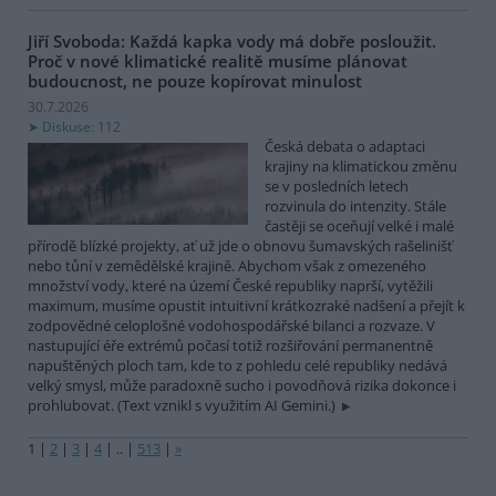
Jiří Svoboda: Každá kapka vody má dobře posloužit.
Proč v nové klimatické realitě musíme plánovat
budoucnost, ne pouze kopírovat minulost
30.7.2026
Diskuse: 112
Česká debata o adaptaci
krajiny na klimatickou změnu
se v posledních letech
rozvinula do intenzity. Stále
častěji se oceňují velké i malé
přírodě blízké projekty, ať už jde o obnovu šumavských rašelinišť
nebo tůní v zemědělské krajině. Abychom však z omezeného
množství vody, které na území České republiky naprší, vytěžili
maximum, musíme opustit intuitivní krátkozraké nadšení a přejít k
zodpovědné celoplošné vodohospodářské bilanci a rozvaze. V
nastupující éře extrémů počasí totiž rozšiřování permanentně
napuštěných ploch tam, kde to z pohledu celé republiky nedává
velký smysl, může paradoxně sucho i povodňová rizika dokonce i
prohlubovat. (Text vznikl s využitím AI Gemini.)
1
|
2
|
3
|
4
|
..
|
513
|
»