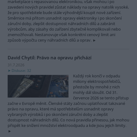
marketplace s repasovanou elektronikou, však mohou i po
zavedení nových pravidel zůstat náklady na opravy natolik vysoké,
že pro spotřebitele bude stále výhodnější koupit nové zařízení.
Směrnice má přitom usnadnit opravy elektroniky i po skončení
záruční doby, zlepšit dostupnost náhradních dílů a zabránit
výrobcům, aby zásahy do zařízení zbytečně komplikovali nebo
znemožňovali. Nestanovuje však konkrétní cenový limit ani
způsob výpočtu ceny náhradních dílů a oprav.
David Chytil: Právo na opravu přichází
31.7.2026
Diskuse: 32
Každý rok končí v odpadu
miliony elektrospotřebičů,
přestože by mnohé z nich
mohly dál sloužit. Od 31.
července 2026 se tento přístup
začne v Evropě měnit. Členské státy začnou uplatňovat takzvané
právo na opravu, které má spotřebitelům usnadnit opravy
vybraných výrobků i po skončení záruční doby a zlepšit
dostupnost náhradních dílů. Co nová pravidla přinesou, jak mohou
přispět ke snížení množství elektroodpadu a kde jsou jejich limity.