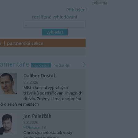
reklama
Přihlášení
rozšířené vyhledávání
a
partnerská sekce
komentáře
nejnovější
nejčtenější
Dalibor Dostál
8.8.2026
Místo kosení vyprahlých
trávníků odstraňování invazních
dřevin. Změny klimatu promění
či o zeleň ve městech
Jan Palaščák
7.8.2026
Diskuse: 13
Ohrožuje nedostatek vody