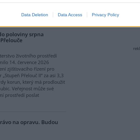
ání skončilo zklamáním,
dařilo jasně deklarovat, že
 nebudou tolerovány.
Data Deletion
Data Access
Privacy Policy
do poloviny srpna
 Přelouče
rek
terstvo životního prostředí
ilo 14. července 2026
ení zjišťovacího řízení pro
 „Stupeň Přelouč II“ za asi 3,3
rdy korun, který má prodloužit
ubic. Veřejnost může své
ní prostředí poslat
 právo na opravu. Budou