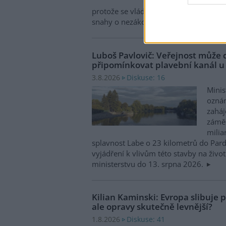
Zased
protože se vládám členských států nepo
snahy o nezákonnou hlubinnou těžbu
Luboš Pavlovič: Veřejnost může 
připomínkovat plavební kanál u
Diskuse: 16
3.8.2026
Minis
oznám
zaháj
záměr
milia
splavnost Labe o 23 kilometrů do Pard
vyjádření k vlivům této stavby na život
ministerstvu do 13. srpna 2026.
Kilian Kaminski: Evropa slibuje
ale opravy skutečně levnější?
Diskuse: 41
1.8.2026