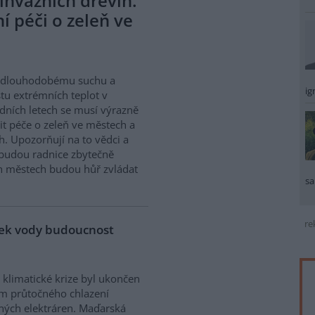
invazních dřevin.
 péči o zeleň ve
i dlouhodobému suchu a
ig
tu extrémních teplot v
dních letech se musí výrazně
t péče o zeleň ve městech a
h. Upozorňují na to vědci a
 budou radnice zbytečně
ch městech budou hůř zvládat
sa
re
tek vody budoucnost
 klimatické krize byl ukončen
m průtočného chlazení
ných elektráren. Maďarská