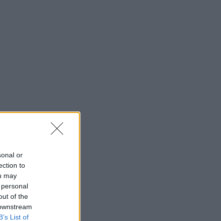
sonal or
ection to
ou may
 personal
out of the
 downstream
B’s List of