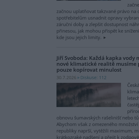
začne
začnou uplatňovat takzvané právo na 
spotřebitelům usnadnit opravy vybran
záruční doby a zlepšit dostupnost náhr
přinesou, jak mohou přispět ke snížen
kde jsou jejich limity.
Jiří Svoboda: Každá kapka vody m
nové klimatické realitě musíme
pouze kopírovat minulost
Diskuse: 112
30.7.2026
Česká
klima
letec
častě
příro
obnovu šumavských rašelinišť nebo tůn
Abychom však z omezeného množství v
republiky naprší, vytěžili maximum, mu
krátkozraké nadšení a přejít k zodpov