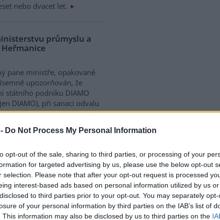
deset nebo dvacet let.
ministerstvu průmyslu a
u Heřmanice
ý pane ministře, opakovaně
písemně upozorňován, že
í státního podniku DIAMO
 jen DIAMO), při sanaci odvalu
nice ohrožuje životní
ně. Tento fakt je potvrzen
 -
Do Not Process My Personal Information
 správy a proto tentokrát
to opt-out of the sale, sharing to third parties, or processing of your per
formation for targeted advertising by us, please use the below opt-out s
r selection. Please note that after your opt-out request is processed y
lení nevyřeší jen nová
 renovace stávajících
eing interest-based ads based on personal information utilized by us or
disclosed to third parties prior to your opt-out. You may separately opt-
losure of your personal information by third parties on the IAB’s list of
. This information may also be disclosed by us to third parties on the
IA
než 380 tisíc domácností v