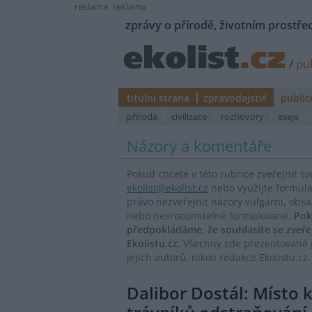
reklama
reklama
zprávy o přírodě, životním prostřed
/
pub
titulní strana
zpravodajství
public
příroda
civilizace
rozhovory
eseje
Názory a komentáře
Pokud chcete v této rubrice zveřejnit s
ekolist@ekolist.cz
nebo využijte formul
právo nezveřejnit názory vulgární, obs
nebo nesrozumitelně formulované.
Pok
předpokládáme, že souhlasíte se zveř
Ekolistu.cz.
Všechny zde prezentované p
jejich autorů, nikoli redakce Ekolistu.cz.
Dalibor Dostál: Místo 