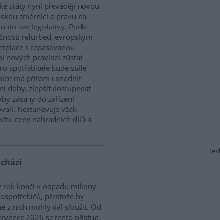
ké státy nyní převádějí novou
skou směrnici o právu na
u do své legislativy. Podle
čnosti refurbed, evropským
tplace s repasovanou
í nových pravidel zůstat
ro spotřebitele bude stále
nice má přitom usnadnit
ní doby, zlepšit dostupnost
aby zásahy do zařízení
vali. Nestanovuje však
očtu ceny náhradních dílů a
rek
ichází
 rok končí v odpadu miliony
rospotřebičů, přestože by
 z nich mohly dál sloužit. Od
ervence 2026 se tento přístup