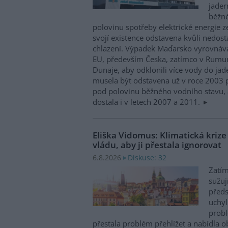
jader
běžn
polovinu spotřeby elektrické energie z
svojí existence odstavena kvůli nedost
chlazení. Výpadek Maďarsko vyrovnáv
EU, především Česka, zatímco v Rumun
Dunaje, aby odklonili více vody do ja
musela být odstavena už v roce 2003 p
pod polovinu běžného vodního stavu, 
dostala i v letech 2007 a 2011.
Eliška Vidomus: Klimatická kriz
vládu, aby ji přestala ignorovat
Diskuse: 32
6.8.2026
Zatím
sužuj
předs
uchyl
probl
přestala problém přehlížet a nabídla 