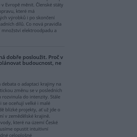
 v Evropě měnit. Členské státy
opravu, které má
ých výrobků i po skončení
adních dílů. Co nová pravidla
í množství elektroodpadu a
á dobře posloužit. Proč v
 plánovat budoucnost, ne
 debata o adaptaci krajiny na
tickou změnu se v posledních
h rozvinula do intenzity. Stále
ji se oceňují velké i malé
dě blízké projekty, ať už jde o
í v zemědělské krajině.
ody, které na území České
síme opustit intuitivní
ědné celoplošné