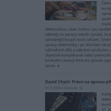
Člens
evrop
oprav
spole
marke
elektronikou, však mohou i po zaveden
náklady na opravy natolik vysoké, že p
výhodnější koupit nové zařízení. Směr
opravy elektroniky i po skončení záruč
náhradních dílů a zabránit výrobcům, 
zbytečně komplikovali nebo znemožňo
konkrétní cenový limit ani způsob výp
oprav.
David Chytil: Právo na opravu př
Diskuse: 32
31.7.2026
Každý
elekt
mnohé
31. č