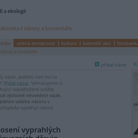
í a ekologii
licistika
/
názory a komentáře
istika
zelená domácnost
kultura
kalendář akcí
fotobank
názory a komentáře
přidat názor
vůj názor, pošlete nám ho na
ář
Přidat názor
. Vyhrazujeme si
ahující nepodložené urážky
ud výslovně neuvedete opak,
ejněním vašeho názoru v
pé
říspěvky vyjadřují názory
kosení vyprahlých