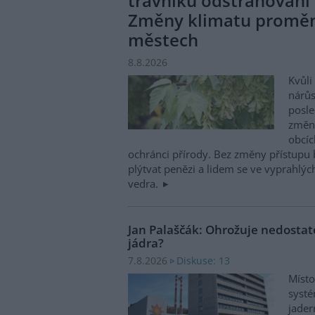
trávníků odstraňování 
Změny klimatu promění
městech
8.8.2026
Kvůl
nárůs
posle
změni
obcíc
ochránci přírody. Bez změny přístupu
plýtvat penězi a lidem se ve vyprahlý
vedra.
Jan Palaščák: Ohrožuje nedosta
jádra?
Diskuse: 13
7.8.2026
Místo
systé
jader