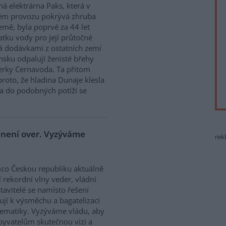
ná elektrárna Paks, která v
ém provozu pokrývá zhruba
emě, byla poprvé za 44 let
atku vody pro její průtočné
á dodávkami z ostatních zemí
sku odpalují ženisté břehy
derky Cernavoda. Ta přitom
roto, že hladina Dunaje klesla
a do podobných potíží se
e není over. Vyzýváme
rek
co Českou republiku aktuálně
í rekordní vlny veder, vládní
tavitelé se namísto řešení
ují k výsměchu a bagatelizaci
ematiky. Vyzýváme vládu, aby
obyvatelům skutečnou vizi a