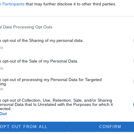
Participants
that may further disclose it to other third parties.
 potřebuje cenově dostupné
ní bydlení. Podle výstupů
y EIB pro Ministerstvo pro
í rozvoj se to týká přibližně
l Data Processing Opt Outs
 žijících v nájmu. K řešení
vé výstavby nutné
o opt-out of the Sharing of my personal data.
távajících budov. Ty mohou
In
íky využití objektů v centrech
obé provozní náklady.
o opt-out of the Sale of my Personal Data.
ává na bydlení více než 40 %
In
to opt-out of processing my Personal Data for Targeted
ing.
a na hlubokomořskou
In
ezi nimi zatím chybí
o opt-out of Collection, Use, Retention, Sale, and/or Sharing
ersonal Data that Is Unrelated with the Purposes for which it
lected.
víkend skončilo 31. Valné
Out
máždění Mezinárodního úřadu
ořské dno (ISA), kde měla své
OPT OUT FROM ALL
CONFIRM
upení i Česká republika.