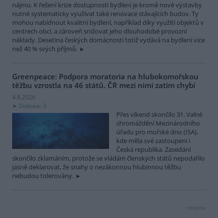
nájmu. K řešení krize dostupnosti bydlení je kromě nové výstavby
nutné systematicky využívat také renovace stávajících budov. Ty
mohou nabídnout kvalitní bydlení, například díky využití objektů v
centrech obcí, a zároveň snižovat jeho dlouhodobé provozní
náklady. Desetina českých domácností totiž vydává na bydlení více
než 40 % svých příjmů.
Greenpeace: Podpora moratoria na hlubokomořskou
těžbu vzrostla na 46 států. ČR mezi nimi zatím chybí
4.8.2026
Diskuse: 3
Přes víkend skončilo 31. Valné
shromáždění Mezinárodního
úřadu pro mořské dno (ISA),
kde měla své zastoupení i
Česká republika. Zasedání
skončilo zklamáním, protože se vládám členských států nepodařilo
jasně deklarovat, že snahy o nezákonnou hlubinnou těžbu
nebudou tolerovány.
reklama