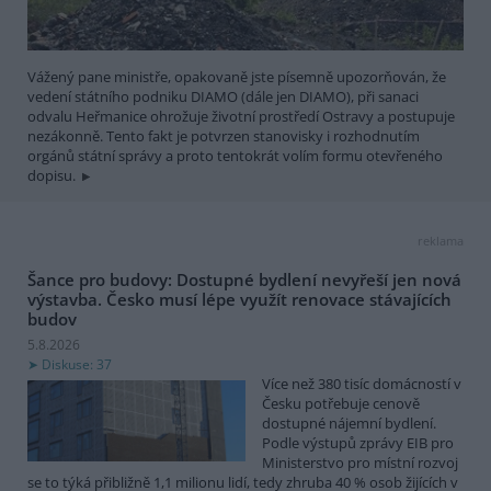
Vážený pane ministře, opakovaně jste písemně upozorňován, že
vedení státního podniku DIAMO (dále jen DIAMO), při sanaci
odvalu Heřmanice ohrožuje životní prostředí Ostravy a postupuje
nezákonně. Tento fakt je potvrzen stanovisky i rozhodnutím
orgánů státní správy a proto tentokrát volím formu otevřeného
dopisu.
reklama
Šance pro budovy: Dostupné bydlení nevyřeší jen nová
výstavba. Česko musí lépe využít renovace stávajících
budov
5.8.2026
Diskuse: 37
Více než 380 tisíc domácností v
Česku potřebuje cenově
dostupné nájemní bydlení.
Podle výstupů zprávy EIB pro
Ministerstvo pro místní rozvoj
se to týká přibližně 1,1 milionu lidí, tedy zhruba 40 % osob žijících v