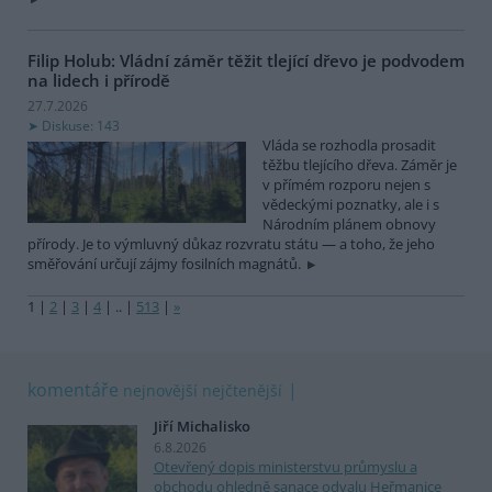
Filip Holub: Vládní záměr těžit tlející dřevo je podvodem
na lidech i přírodě
27.7.2026
Diskuse: 143
Vláda se rozhodla prosadit
těžbu tlejícího dřeva. Záměr je
v přímém rozporu nejen s
vědeckými poznatky, ale i s
Národním plánem obnovy
přírody. Je to výmluvný důkaz rozvratu státu — a toho, že jeho
směřování určují zájmy fosilních magnátů.
1
|
2
|
3
|
4
|
..
|
513
|
»
komentáře
nejnovější
nejčtenější
Jiří Michalisko
6.8.2026
Otevřený dopis ministerstvu průmyslu a
obchodu ohledně sanace odvalu Heřmanice