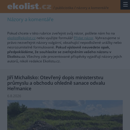
☰
/
publicistika
/
názory a komentáře
Názory a komentáře
Pokud chcete v této rubrice zveřejnit svůj názor, pošlete nám ho na
ekolist@ekolist.cz
nebo využijte formulář
Přidat názor
. Vyhrazujeme si
právo nezveřejnit názory vulgární, obsahující nepodložené urážky nebo
nesrozumitelně formulované.
Pokud výslovně neuvedete opak,
předpokládáme, že souhlasíte se zveřejněním vašeho názoru v
Ekolistu.cz.
Všechny zde prezentované příspěvky vyjadřují názory jejich
autorů, nikoli redakce Ekolistu.cz.
Jiří Michalisko: Otevřený dopis ministerstvu
průmyslu a obchodu ohledně sanace odvalu
Heřmanice
6.8.2026