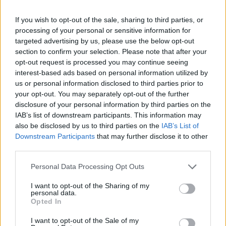
zavedení nových pravidel zůstat náklady na opravy natolik vysoké,
že pro spotřebitele bude stále výhodnější koupit nové zařízení.
If you wish to opt-out of the sale, sharing to third parties, or
Směrnice má přitom usnadnit opravy elektroniky i po skončení
processing of your personal or sensitive information for
záruční doby, zlepšit dostupnost náhradních dílů a zabránit
targeted advertising by us, please use the below opt-out
výrobcům, aby zásahy do zařízení zbytečně komplikovali nebo
znemožňovali. Nestanovuje však konkrétní cenový limit ani
section to confirm your selection. Please note that after your
způsob výpočtu ceny náhradních dílů a oprav.
opt-out request is processed you may continue seeing
interest-based ads based on personal information utilized by
us or personal information disclosed to third parties prior to
David Chytil: Právo na opravu přichází
your opt-out. You may separately opt-out of the further
31.7.2026
disclosure of your personal information by third parties on the
Diskuse: 32
IAB’s list of downstream participants. This information may
Každý rok končí v odpadu
also be disclosed by us to third parties on the
IAB’s List of
miliony elektrospotřebičů,
Downstream Participants
that may further disclose it to other
přestože by mnohé z nich
mohly dál sloužit. Od 31.
third parties.
července 2026 se tento přístup
začne v Evropě měnit. Členské státy začnou uplatňovat takzvané
Personal Data Processing Opt Outs
právo na opravu, které má spotřebitelům usnadnit opravy
vybraných výrobků i po skončení záruční doby a zlepšit
I want to opt-out of the Sharing of my
dostupnost náhradních dílů. Co nová pravidla přinesou, jak mohou
personal data.
přispět ke snížení množství elektroodpadu a kde jsou jejich limity.
Opted In
I want to opt-out of the Sale of my