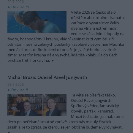
29.7.2026
Diskuse: 50
V létě 2026 se Česko stalo
dějištěm absurdního dramatu.
Zatímco obyvatelstvo čelilo
dvěma vlnám extrémních
veder se zásadními dopady na
životy, hospodářství i krajinu, vládní kabinet krizi vymlčel. Při
odmítání návrhů zelených poslankyň zaplavil vicepremiér Macinka
mediální prostor floskulemi o tom, že je „v létě horko a v zimě
zima“. Mezitím krajina dále vysychá, lidé tiše kolabují a do Čech
přichází třetí horká vlna.
Michal Broža: Odešel Pavel Jungwirth
28.7.2026
Diskuse: 5
Ta věta se píše fakt těžko.
Odešel Pavel Jungwirth.
Špičkový vědec, fantastický
člověk, parťák, kamarád.
Mnozí teď zatím jen nabíráme
dech po nečekané smutné zprávě, která nás minulý čtvrtek
zasáhla. Je to ztráta, se kterou se jen obtížně budeme vyrovnávat.