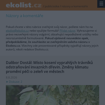
☰
/
publicistika
/
názory a komentáře
Názory a komentáře
Pokud chcete v této rubrice zveřejnit svůj názor, pošlete nám ho na
ekolist@ekolist.cz
nebo využijte formulář
Přidat názor
. Vyhrazujeme si
právo nezveřejnit názory vulgární, obsahující nepodložené urážky nebo
nesrozumitelně formulované.
Pokud výslovně neuvedete opak,
předpokládáme, že souhlasíte se zveřejněním vašeho názoru v
Ekolistu.cz.
Všechny zde prezentované příspěvky vyjadřují názory jejich
autorů, nikoli redakce Ekolistu.cz.
Dalibor Dostál: Místo kosení vyprahlých trávníků
odstraňování invazních dřevin. Změny klimatu
promění péči o zeleň ve městech
8.8.2026
Diskuse: 2