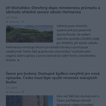
Jiří Michalisko: Otevřený dopis ministerstvu průmyslu a
obchodu ohledně sanace odvalu Heřmanice
6.8.2026
Diskuse: 18
Vážený pane ministře,
opakovaně jste písemně
upozorňován, že vedení
státního podniku DIAMO (dále
jen DIAMO), při sanaci odvalu
Heřmanice ohrožuje životní prostředí Ostravy a postupuje
nezákonně. Tento fakt je potvrzen stanovisky i rozhodnutím
orgánů státní správy a proto tentokrát volím formu otevřeného
dopisu.
Šance pro budovy: Dostupné bydlení nevyřeší jen nová
výstavba. Česko musí lépe využít renovace stávajících
budov
5.8.2026
Diskuse: 39
Více než 380 tisíc domácností v
Česku potřebuje cenově
dostupné nájemní bydlení.