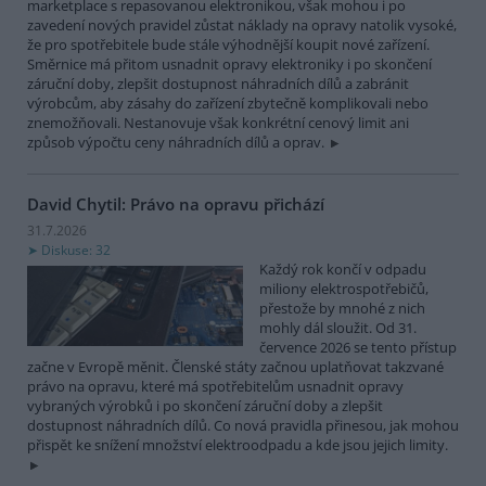
marketplace s repasovanou elektronikou, však mohou i po
zavedení nových pravidel zůstat náklady na opravy natolik vysoké,
že pro spotřebitele bude stále výhodnější koupit nové zařízení.
Směrnice má přitom usnadnit opravy elektroniky i po skončení
záruční doby, zlepšit dostupnost náhradních dílů a zabránit
výrobcům, aby zásahy do zařízení zbytečně komplikovali nebo
znemožňovali. Nestanovuje však konkrétní cenový limit ani
způsob výpočtu ceny náhradních dílů a oprav.
David Chytil: Právo na opravu přichází
31.7.2026
Diskuse: 32
Každý rok končí v odpadu
miliony elektrospotřebičů,
přestože by mnohé z nich
mohly dál sloužit. Od 31.
července 2026 se tento přístup
začne v Evropě měnit. Členské státy začnou uplatňovat takzvané
právo na opravu, které má spotřebitelům usnadnit opravy
vybraných výrobků i po skončení záruční doby a zlepšit
dostupnost náhradních dílů. Co nová pravidla přinesou, jak mohou
přispět ke snížení množství elektroodpadu a kde jsou jejich limity.