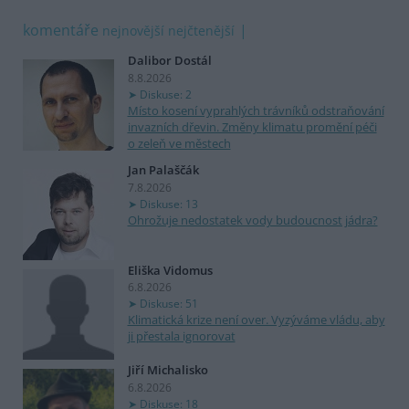
komentáře
nejnovější
nejčtenější
Dalibor Dostál
8.8.2026
Diskuse: 2
Místo kosení vyprahlých trávníků odstraňování
invazních dřevin. Změny klimatu promění péči
o zeleň ve městech
Jan Palaščák
7.8.2026
Diskuse: 13
Ohrožuje nedostatek vody budoucnost jádra?
Eliška Vidomus
6.8.2026
Diskuse: 51
Klimatická krize není over. Vyzýváme vládu, aby
ji přestala ignorovat
Jiří Michalisko
6.8.2026
Diskuse: 18