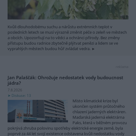
Kvůli dlouhodobému suchu a nárůstu extrémních teplot v
posledních letech se musí výrazně změnit péče o zeleň ve městech
a obcích. Upozorňují na to vědci a ochránci přírody. Bez změny
přístupu budou radnice zbytečně plýtvat penězi a lidem se ve
vyprahlých městech budou hůř zvládat vedra.
reklama
Jan Palaščák: Ohrožuje nedostatek vody budoucnost
jádra?
7.8.2026
Diskuse: 13
Místo klimatické krize byl
ukončen systém průtočného
chlazení jaderných elektráren.
Maďarská jaderná elektrárna
Paks, která v běžném provozu
pokrývá zhruba polovinu spotřeby elektrické energie země, byla
poprvé za 44 let svojí existence odstavena kvůli nedostatku vody