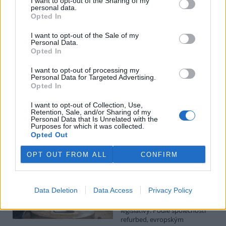
I want to opt-out of the Sharing of my
personal data.
Luboš Pavlovič: Veřejnost může do poloviny srpna
Opted In
připomínkovat plavební kanál u Přelouče
3.8.2026
I want to opt-out of the Sale of my
Personal Data.
Diskuse: 16
Opted In
Ministerstvo životního
prostředí oznámilo 14.
července 2026 zahájení
I want to opt-out of processing my
Personal Data for Targeted Advertising.
zjišťovacího řízení pro záměr
Opted In
„Stupeň Přelouč II“ za asi 3,3
miliardy korun, který má prodloužit splavnost Labe o 23 kilometrů
I want to opt-out of Collection, Use,
do Pardubic. Veřejnost může své vyjádření k vlivům této stavby na
Retention, Sale, and/or Sharing of my
životní prostředí poslat ministerstvu do 13. srpna 2026.
Personal Data that Is Unrelated with the
Purposes for which it was collected.
Opted Out
Kilian Kaminski: Evropa slibuje právo na opravu.
Budou ale opravy skutečně levnější?
OPT OUT FROM ALL
CONFIRM
1.8.2026
Diskuse: 42
Členské státy nyní převádějí
Data Deletion
Data Access
Privacy Policy
novou evropskou směrnici o
právu na opravu do své
legislativy. Podle společnosti
refurbed, evropským