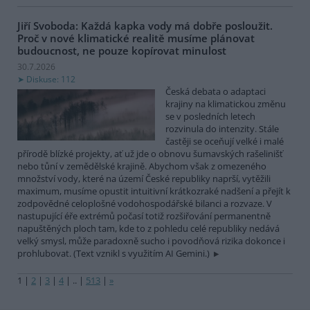
Jiří Svoboda: Každá kapka vody má dobře posloužit.
Proč v nové klimatické realitě musíme plánovat
budoucnost, ne pouze kopírovat minulost
30.7.2026
Diskuse: 112
Česká debata o adaptaci
krajiny na klimatickou změnu
se v posledních letech
rozvinula do intenzity. Stále
častěji se oceňují velké i malé
přírodě blízké projekty, ať už jde o obnovu šumavských rašelinišť
nebo tůní v zemědělské krajině. Abychom však z omezeného
množství vody, které na území České republiky naprší, vytěžili
maximum, musíme opustit intuitivní krátkozraké nadšení a přejít k
zodpovědné celoplošné vodohospodářské bilanci a rozvaze. V
nastupující éře extrémů počasí totiž rozšiřování permanentně
napuštěných ploch tam, kde to z pohledu celé republiky nedává
velký smysl, může paradoxně sucho i povodňová rizika dokonce i
prohlubovat. (Text vznikl s využitím AI Gemini.)
1
|
2
|
3
|
4
|
..
|
513
|
»