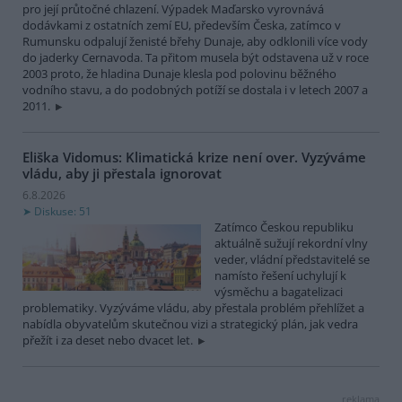
pro její průtočné chlazení. Výpadek Maďarsko vyrovnává
dodávkami z ostatních zemí EU, především Česka, zatímco v
Rumunsku odpalují ženisté břehy Dunaje, aby odklonili více vody
do jaderky Cernavoda. Ta přitom musela být odstavena už v roce
2003 proto, že hladina Dunaje klesla pod polovinu běžného
vodního stavu, a do podobných potíží se dostala i v letech 2007 a
2011.
Eliška Vidomus: Klimatická krize není over. Vyzýváme
vládu, aby ji přestala ignorovat
6.8.2026
Diskuse: 51
Zatímco Českou republiku
aktuálně sužují rekordní vlny
veder, vládní představitelé se
namísto řešení uchylují k
výsměchu a bagatelizaci
problematiky. Vyzýváme vládu, aby přestala problém přehlížet a
nabídla obyvatelům skutečnou vizi a strategický plán, jak vedra
přežít i za deset nebo dvacet let.
reklama