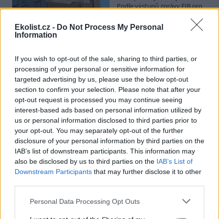
Podle výstupů zprávy EIB pro
Ministerstvo pro místní rozvoj
se to týká přibližně 1,1 milionu lidí, tedy zhruba 40 % osob žijících v
Ekolist.cz -
Do Not Process My Personal
nájmu. K řešení krize dostupnosti bydlení je kromě nové výstavby
Information
nutné systematicky využívat také renovace stávajících budov. Ty
mohou nabídnout kvalitní bydlení, například díky využití objektů v
centrech obcí, a zároveň snižovat jeho dlouhodobé provozní
If you wish to opt-out of the sale, sharing to third parties, or
náklady. Desetina českých domácností totiž vydává na bydlení více
processing of your personal or sensitive information for
než 40 % svých příjmů.
targeted advertising by us, please use the below opt-out
section to confirm your selection. Please note that after your
opt-out request is processed you may continue seeing
Greenpeace: Podpora moratoria na hlubokomořskou
interest-based ads based on personal information utilized by
těžbu vzrostla na 46 států. ČR mezi nimi zatím chybí
us or personal information disclosed to third parties prior to
4.8.2026
your opt-out. You may separately opt-out of the further
Diskuse: 3
disclosure of your personal information by third parties on the
Přes víkend skončilo 31. Valné
shromáždění Mezinárodního
IAB’s list of downstream participants. This information may
úřadu pro mořské dno (ISA),
also be disclosed by us to third parties on the
IAB’s List of
kde měla své zastoupení i
Downstream Participants
that may further disclose it to other
Česká republika. Zasedání
third parties.
skončilo zklamáním, protože se vládám členských států nepodařilo
jasně deklarovat, že snahy o nezákonnou hlubinnou těžbu
Personal Data Processing Opt Outs
nebudou tolerovány.