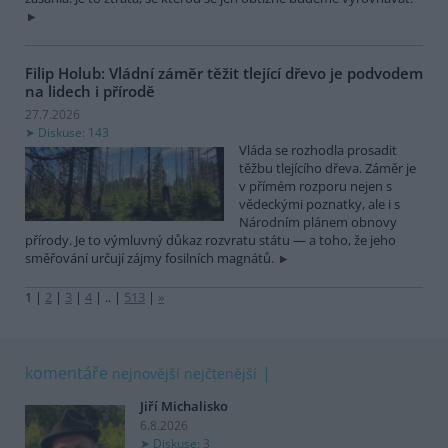
Filip Holub: Vládní záměr těžit tlející dřevo je podvodem
na lidech i přírodě
27.7.2026
Diskuse: 143
Vláda se rozhodla prosadit
těžbu tlejícího dřeva. Záměr je
v přímém rozporu nejen s
vědeckými poznatky, ale i s
Národním plánem obnovy
přírody. Je to výmluvný důkaz rozvratu státu — a toho, že jeho
směřování určují zájmy fosilních magnátů.
1
|
2
|
3
|
4
|
..
|
513
|
»
komentáře
nejnovější
nejčtenější
Jiří Michalisko
6.8.2026
Diskuse: 3