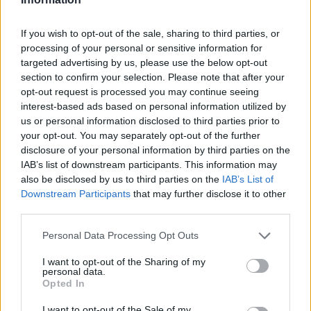
marketplace s repasovanou elektronikou, však mohou i po
zavedení nových pravidel zůstat náklady na opravy natolik vysoké,
že pro spotřebitele bude stále výhodnější koupit nové zařízení.
If you wish to opt-out of the sale, sharing to third parties, or
Směrnice má přitom usnadnit opravy elektroniky i po skončení
processing of your personal or sensitive information for
záruční doby, zlepšit dostupnost náhradních dílů a zabránit
targeted advertising by us, please use the below opt-out
výrobcům, aby zásahy do zařízení zbytečně komplikovali nebo
section to confirm your selection. Please note that after your
znemožňovali. Nestanovuje však konkrétní cenový limit ani
opt-out request is processed you may continue seeing
způsob výpočtu ceny náhradních dílů a oprav.
interest-based ads based on personal information utilized by
us or personal information disclosed to third parties prior to
David Chytil: Právo na opravu přichází
your opt-out. You may separately opt-out of the further
disclosure of your personal information by third parties on the
31.7.2026
Diskuse: 32
IAB’s list of downstream participants. This information may
Každý rok končí v odpadu
also be disclosed by us to third parties on the
IAB’s List of
miliony elektrospotřebičů,
Downstream Participants
that may further disclose it to other
přestože by mnohé z nich
third parties.
mohly dál sloužit. Od 31.
července 2026 se tento přístup
Personal Data Processing Opt Outs
začne v Evropě měnit. Členské státy začnou uplatňovat takzvané
právo na opravu, které má spotřebitelům usnadnit opravy
I want to opt-out of the Sharing of my
vybraných výrobků i po skončení záruční doby a zlepšit
personal data.
dostupnost náhradních dílů. Co nová pravidla přinesou, jak mohou
Opted In
přispět ke snížení množství elektroodpadu a kde jsou jejich limity.
I want to opt-out of the Sale of my