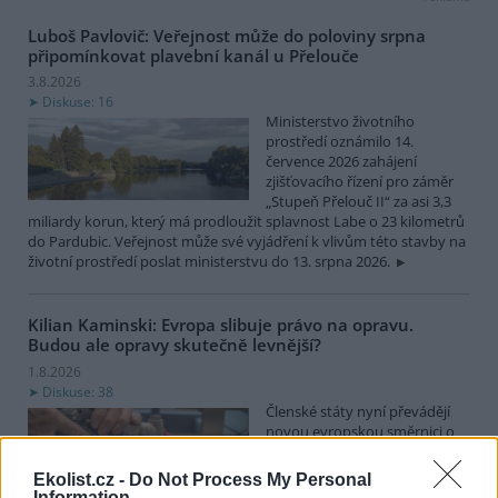
Luboš Pavlovič: Veřejnost může do poloviny srpna
připomínkovat plavební kanál u Přelouče
3.8.2026
Diskuse: 16
Ministerstvo životního
prostředí oznámilo 14.
července 2026 zahájení
zjišťovacího řízení pro záměr
„Stupeň Přelouč II“ za asi 3,3
miliardy korun, který má prodloužit splavnost Labe o 23 kilometrů
do Pardubic. Veřejnost může své vyjádření k vlivům této stavby na
životní prostředí poslat ministerstvu do 13. srpna 2026.
Kilian Kaminski: Evropa slibuje právo na opravu.
Budou ale opravy skutečně levnější?
1.8.2026
Diskuse: 38
Členské státy nyní převádějí
novou evropskou směrnici o
právu na opravu do své
legislativy. Podle společnosti
Ekolist.cz -
Do Not Process My Personal
refurbed, evropským
Information