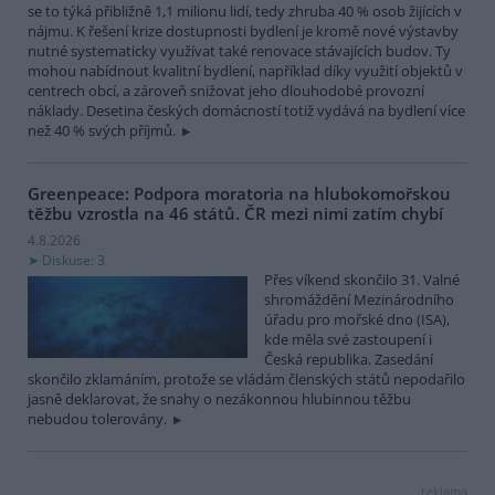
se to týká přibližně 1,1 milionu lidí, tedy zhruba 40 % osob žijících v
nájmu. K řešení krize dostupnosti bydlení je kromě nové výstavby
nutné systematicky využívat také renovace stávajících budov. Ty
mohou nabídnout kvalitní bydlení, například díky využití objektů v
centrech obcí, a zároveň snižovat jeho dlouhodobé provozní
náklady. Desetina českých domácností totiž vydává na bydlení více
než 40 % svých příjmů.
Greenpeace: Podpora moratoria na hlubokomořskou
těžbu vzrostla na 46 států. ČR mezi nimi zatím chybí
4.8.2026
Diskuse: 3
Přes víkend skončilo 31. Valné
shromáždění Mezinárodního
úřadu pro mořské dno (ISA),
kde měla své zastoupení i
Česká republika. Zasedání
skončilo zklamáním, protože se vládám členských států nepodařilo
jasně deklarovat, že snahy o nezákonnou hlubinnou těžbu
nebudou tolerovány.
reklama