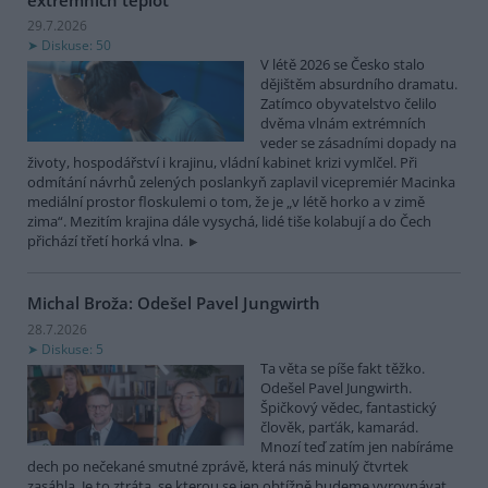
29.7.2026
Diskuse: 50
V létě 2026 se Česko stalo
dějištěm absurdního dramatu.
Zatímco obyvatelstvo čelilo
dvěma vlnám extrémních
veder se zásadními dopady na
životy, hospodářství i krajinu, vládní kabinet krizi vymlčel. Při
odmítání návrhů zelených poslankyň zaplavil vicepremiér Macinka
mediální prostor floskulemi o tom, že je „v létě horko a v zimě
zima“. Mezitím krajina dále vysychá, lidé tiše kolabují a do Čech
přichází třetí horká vlna.
Michal Broža: Odešel Pavel Jungwirth
28.7.2026
Diskuse: 5
Ta věta se píše fakt těžko.
Odešel Pavel Jungwirth.
Špičkový vědec, fantastický
člověk, parťák, kamarád.
Mnozí teď zatím jen nabíráme
dech po nečekané smutné zprávě, která nás minulý čtvrtek
zasáhla. Je to ztráta, se kterou se jen obtížně budeme vyrovnávat.