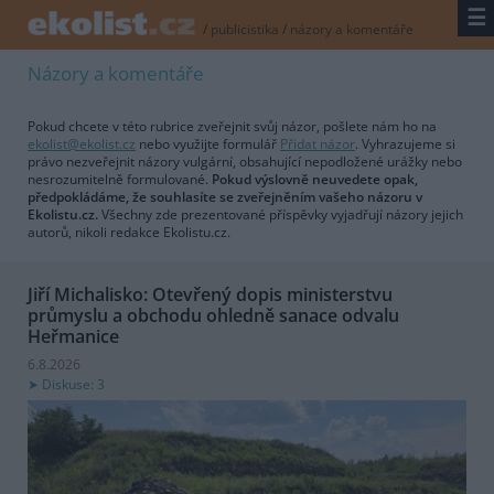
☰
/
publicistika
/
názory a komentáře
Názory a komentáře
Pokud chcete v této rubrice zveřejnit svůj názor, pošlete nám ho na
ekolist@ekolist.cz
nebo využijte formulář
Přidat názor
. Vyhrazujeme si
právo nezveřejnit názory vulgární, obsahující nepodložené urážky nebo
nesrozumitelně formulované.
Pokud výslovně neuvedete opak,
předpokládáme, že souhlasíte se zveřejněním vašeho názoru v
Ekolistu.cz.
Všechny zde prezentované příspěvky vyjadřují názory jejich
autorů, nikoli redakce Ekolistu.cz.
Jiří Michalisko: Otevřený dopis ministerstvu
průmyslu a obchodu ohledně sanace odvalu
Heřmanice
6.8.2026
Diskuse: 3