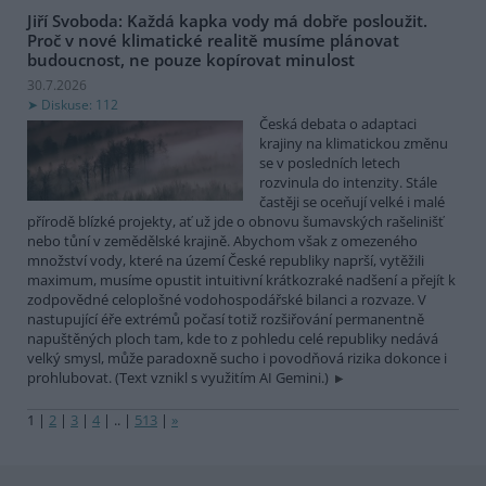
Jiří Svoboda: Každá kapka vody má dobře posloužit.
Proč v nové klimatické realitě musíme plánovat
budoucnost, ne pouze kopírovat minulost
30.7.2026
Diskuse: 112
Česká debata o adaptaci
krajiny na klimatickou změnu
se v posledních letech
rozvinula do intenzity. Stále
častěji se oceňují velké i malé
přírodě blízké projekty, ať už jde o obnovu šumavských rašelinišť
nebo tůní v zemědělské krajině. Abychom však z omezeného
množství vody, které na území České republiky naprší, vytěžili
maximum, musíme opustit intuitivní krátkozraké nadšení a přejít k
zodpovědné celoplošné vodohospodářské bilanci a rozvaze. V
nastupující éře extrémů počasí totiž rozšiřování permanentně
napuštěných ploch tam, kde to z pohledu celé republiky nedává
velký smysl, může paradoxně sucho i povodňová rizika dokonce i
prohlubovat. (Text vznikl s využitím AI Gemini.)
1
|
2
|
3
|
4
|
..
|
513
|
»