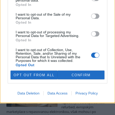
personal data.
Luboš Pavlovič: Veřejnost může do poloviny srpna
Opted In
připomínkovat plavební kanál u Přelouče
3.8.2026
I want to opt-out of the Sale of my
Diskuse: 16
Personal Data.
Ministerstvo životního
Opted In
prostředí oznámilo 14.
července 2026 zahájení
I want to opt-out of processing my
zjišťovacího řízení pro záměr
Personal Data for Targeted Advertising.
„Stupeň Přelouč II“ za asi 3,3
Opted In
miliardy korun, který má prodloužit splavnost Labe o 23 kilometrů
do Pardubic. Veřejnost může své vyjádření k vlivům této stavby na
I want to opt-out of Collection, Use,
Retention, Sale, and/or Sharing of my
životní prostředí poslat ministerstvu do 13. srpna 2026.
Personal Data that Is Unrelated with the
Purposes for which it was collected.
Opted Out
Kilian Kaminski: Evropa slibuje právo na opravu.
Budou ale opravy skutečně levnější?
OPT OUT FROM ALL
CONFIRM
1.8.2026
Diskuse: 41
Členské státy nyní převádějí
novou evropskou směrnici o
Data Deletion
Data Access
Privacy Policy
právu na opravu do své
legislativy. Podle společnosti
refurbed, evropským
marketplace s repasovanou elektronikou, však mohou i po