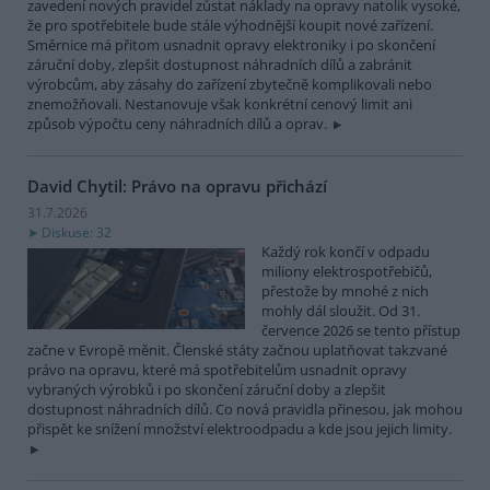
zavedení nových pravidel zůstat náklady na opravy natolik vysoké,
že pro spotřebitele bude stále výhodnější koupit nové zařízení.
Směrnice má přitom usnadnit opravy elektroniky i po skončení
záruční doby, zlepšit dostupnost náhradních dílů a zabránit
výrobcům, aby zásahy do zařízení zbytečně komplikovali nebo
znemožňovali. Nestanovuje však konkrétní cenový limit ani
způsob výpočtu ceny náhradních dílů a oprav.
David Chytil: Právo na opravu přichází
31.7.2026
Diskuse: 32
Každý rok končí v odpadu
miliony elektrospotřebičů,
přestože by mnohé z nich
mohly dál sloužit. Od 31.
července 2026 se tento přístup
začne v Evropě měnit. Členské státy začnou uplatňovat takzvané
právo na opravu, které má spotřebitelům usnadnit opravy
vybraných výrobků i po skončení záruční doby a zlepšit
dostupnost náhradních dílů. Co nová pravidla přinesou, jak mohou
přispět ke snížení množství elektroodpadu a kde jsou jejich limity.