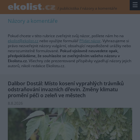
☰
/
publicistika
/
názory a komentáře
Názory a komentáře
Pokud chcete v této rubrice zveřejnit svůj názor, pošlete nám ho na
ekolist@ekolist.cz
nebo využijte formulář
Přidat názor
. Vyhrazujeme si
právo nezveřejnit názory vulgární, obsahující nepodložené urážky nebo
nesrozumitelně formulované.
Pokud výslovně neuvedete opak,
předpokládáme, že souhlasíte se zveřejněním vašeho názoru v
Ekolistu.cz.
Všechny zde prezentované příspěvky vyjadřují názory jejich
autorů, nikoli redakce Ekolistu.cz.
Dalibor Dostál: Místo kosení vyprahlých trávníků
odstraňování invazních dřevin. Změny klimatu
promění péči o zeleň ve městech
8.8.2026