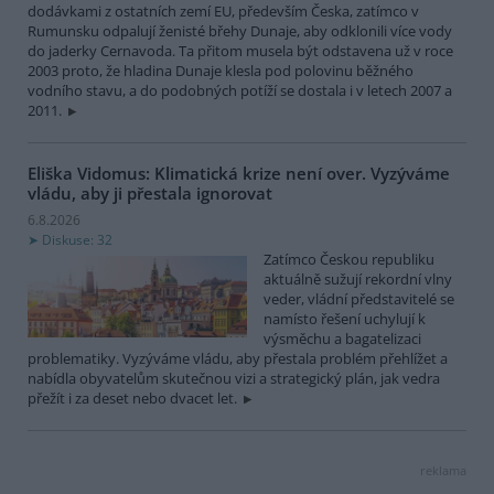
dodávkami z ostatních zemí EU, především Česka, zatímco v
Rumunsku odpalují ženisté břehy Dunaje, aby odklonili více vody
do jaderky Cernavoda. Ta přitom musela být odstavena už v roce
2003 proto, že hladina Dunaje klesla pod polovinu běžného
vodního stavu, a do podobných potíží se dostala i v letech 2007 a
2011.
Eliška Vidomus: Klimatická krize není over. Vyzýváme
vládu, aby ji přestala ignorovat
6.8.2026
Diskuse: 32
Zatímco Českou republiku
aktuálně sužují rekordní vlny
veder, vládní představitelé se
namísto řešení uchylují k
výsměchu a bagatelizaci
problematiky. Vyzýváme vládu, aby přestala problém přehlížet a
nabídla obyvatelům skutečnou vizi a strategický plán, jak vedra
přežít i za deset nebo dvacet let.
reklama