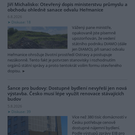
Jiří Michalisko: Otevřený dopis ministerstvu průmyslu a
obchodu ohledně sanace odvalu Heřmanice
6.8.2026
Diskuse: 18
Vážený pane ministře,
opakovaně jste písemně
upozorňován, že vedení
státního podniku DIAMO (dále
jen DIAMO), při sanaci odvalu
Heřmanice ohrožuje životní prostředí Ostravy a postupuje
nezákonně. Tento fakt je potvrzen stanovisky i rozhodnutím
orgánů státní správy a proto tentokrát volím formu otevřeného
dopisu.
Šance pro budovy: Dostupné bydlení nevyřeší jen nová
výstavba. Česko musí lépe využít renovace stávajících
budov
5.8.2026
Diskuse: 39
Více než 380 tisíc domácností v
Česku potřebuje cenově
dostupné nájemní bydlení.
Podle výstupů zprávy EIB pro