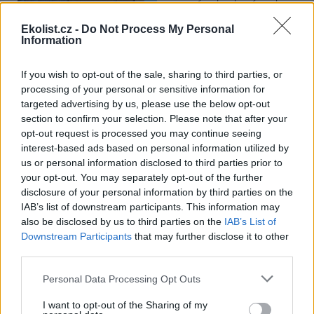
Ministerstvo pro místní rozvoj
se to týká přibližně 1,1 milionu lidí, tedy zhruba 40 % osob žijících v
Ekolist.cz -
Do Not Process My Personal
nájmu. K řešení krize dostupnosti bydlení je kromě nové výstavby
Information
nutné systematicky využívat také renovace stávajících budov. Ty
mohou nabídnout kvalitní bydlení, například díky využití objektů v
centrech obcí, a zároveň snižovat jeho dlouhodobé provozní
If you wish to opt-out of the sale, sharing to third parties, or
náklady. Desetina českých domácností totiž vydává na bydlení více
processing of your personal or sensitive information for
než 40 % svých příjmů.
targeted advertising by us, please use the below opt-out
section to confirm your selection. Please note that after your
opt-out request is processed you may continue seeing
Greenpeace: Podpora moratoria na hlubokomořskou
těžbu vzrostla na 46 států. ČR mezi nimi zatím chybí
interest-based ads based on personal information utilized by
us or personal information disclosed to third parties prior to
4.8.2026
your opt-out. You may separately opt-out of the further
Diskuse: 3
Přes víkend skončilo 31. Valné
disclosure of your personal information by third parties on the
shromáždění Mezinárodního
IAB’s list of downstream participants. This information may
úřadu pro mořské dno (ISA),
also be disclosed by us to third parties on the
IAB’s List of
kde měla své zastoupení i
Downstream Participants
that may further disclose it to other
Česká republika. Zasedání
third parties.
skončilo zklamáním, protože se vládám členských států nepodařilo
jasně deklarovat, že snahy o nezákonnou hlubinnou těžbu
nebudou tolerovány.
Personal Data Processing Opt Outs
I want to opt-out of the Sharing of my