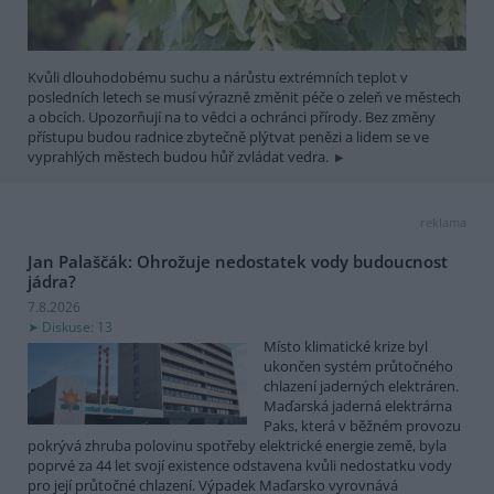
Kvůli dlouhodobému suchu a nárůstu extrémních teplot v
posledních letech se musí výrazně změnit péče o zeleň ve městech
a obcích. Upozorňují na to vědci a ochránci přírody. Bez změny
přístupu budou radnice zbytečně plýtvat penězi a lidem se ve
vyprahlých městech budou hůř zvládat vedra.
reklama
Jan Palaščák: Ohrožuje nedostatek vody budoucnost
jádra?
7.8.2026
Diskuse: 13
Místo klimatické krize byl
ukončen systém průtočného
chlazení jaderných elektráren.
Maďarská jaderná elektrárna
Paks, která v běžném provozu
pokrývá zhruba polovinu spotřeby elektrické energie země, byla
poprvé za 44 let svojí existence odstavena kvůli nedostatku vody
pro její průtočné chlazení. Výpadek Maďarsko vyrovnává