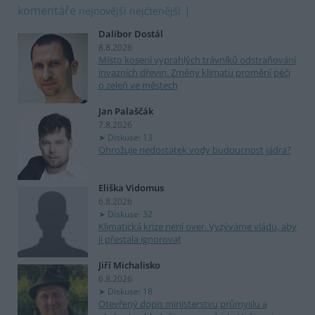
komentáře
nejnovější
nejčtenější
Dalibor Dostál
8.8.2026
Místo kosení vyprahlých trávníků odstraňování
invazních dřevin. Změny klimatu promění péči
o zeleň ve městech
Jan Palaščák
7.8.2026
Diskuse: 13
Ohrožuje nedostatek vody budoucnost jádra?
Eliška Vidomus
6.8.2026
Diskuse: 32
Klimatická krize není over. Vyzýváme vládu, aby
ji přestala ignorovat
Jiří Michalisko
6.8.2026
Diskuse: 18
Otevřený dopis ministerstvu průmyslu a