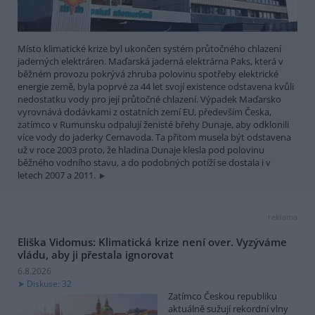
Místo klimatické krize byl ukončen systém průtočného chlazení
jaderných elektráren. Maďarská jaderná elektrárna Paks, která v
běžném provozu pokrývá zhruba polovinu spotřeby elektrické
energie země, byla poprvé za 44 let svojí existence odstavena kvůli
nedostatku vody pro její průtočné chlazení. Výpadek Maďarsko
vyrovnává dodávkami z ostatních zemí EU, především Česka,
zatímco v Rumunsku odpalují ženisté břehy Dunaje, aby odklonili
více vody do jaderky Cernavoda. Ta přitom musela být odstavena
už v roce 2003 proto, že hladina Dunaje klesla pod polovinu
běžného vodního stavu, a do podobných potíží se dostala i v
letech 2007 a 2011.
reklama
Eliška Vidomus: Klimatická krize není over. Vyzýváme
vládu, aby ji přestala ignorovat
6.8.2026
Diskuse: 32
Zatímco Českou republiku
aktuálně sužují rekordní vlny