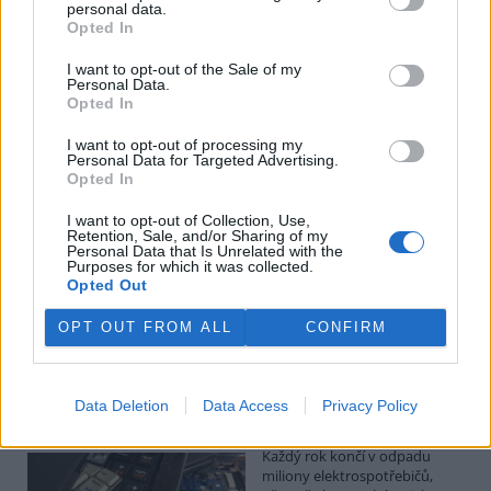
Kilian Kaminski: Evropa slibuje právo na opravu.
personal data.
Budou ale opravy skutečně levnější?
Opted In
1.8.2026
I want to opt-out of the Sale of my
Diskuse: 41
Personal Data.
Členské státy nyní převádějí
Opted In
novou evropskou směrnici o
právu na opravu do své
I want to opt-out of processing my
legislativy. Podle společnosti
Personal Data for Targeted Advertising.
refurbed, evropským
Opted In
marketplace s repasovanou elektronikou, však mohou i po
zavedení nových pravidel zůstat náklady na opravy natolik vysoké,
I want to opt-out of Collection, Use,
že pro spotřebitele bude stále výhodnější koupit nové zařízení.
Retention, Sale, and/or Sharing of my
Směrnice má přitom usnadnit opravy elektroniky i po skončení
Personal Data that Is Unrelated with the
Purposes for which it was collected.
záruční doby, zlepšit dostupnost náhradních dílů a zabránit
Opted Out
výrobcům, aby zásahy do zařízení zbytečně komplikovali nebo
znemožňovali. Nestanovuje však konkrétní cenový limit ani
způsob výpočtu ceny náhradních dílů a oprav.
OPT OUT FROM ALL
CONFIRM
David Chytil: Právo na opravu přichází
Data Deletion
Data Access
Privacy Policy
31.7.2026
Diskuse: 32
Každý rok končí v odpadu
miliony elektrospotřebičů,