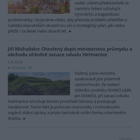
veder, vládní představitelé se
namísto řešení uchylují k
výsměchu a bagatelizaci
problematiky. Vyzýváme vládu, aby přestala problém přehlížet a
nabídla obyvatelům skutečnou vizi a strategický plán, jak vedra
přežít i za deset nebo dvacet let.
Jiří Michalisko: Otevřený dopis ministerstvu průmyslu a
obchodu ohledně sanace odvalu Heřmanice
6.8.2026
Diskuse: 18
Vážený pane ministře,
opakovaně jste písemně
upozorňován, že vedení
státního podniku DIAMO (dále
jen DIAMO), při sanaci odvalu
Heřmanice ohrožuje životní prostředí Ostravy a postupuje
nezákonně. Tento fakt je potvrzen stanovisky i rozhodnutím
orgánů státní správy a proto tentokrát volím formu otevřeného
dopisu.
reklama