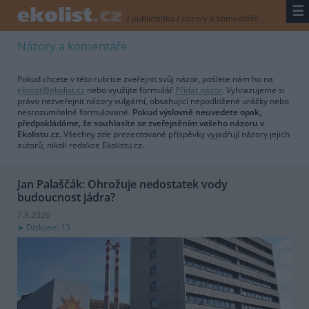
☰
/
publicistika
/
názory a komentáře
Názory a komentáře
Pokud chcete v této rubrice zveřejnit svůj názor, pošlete nám ho na
ekolist@ekolist.cz
nebo využijte formulář
Přidat názor
. Vyhrazujeme si
právo nezveřejnit názory vulgární, obsahující nepodložené urážky nebo
nesrozumitelně formulované.
Pokud výslovně neuvedete opak,
předpokládáme, že souhlasíte se zveřejněním vašeho názoru v
Ekolistu.cz.
Všechny zde prezentované příspěvky vyjadřují názory jejich
autorů, nikoli redakce Ekolistu.cz.
Jan Palaščák: Ohrožuje nedostatek vody
budoucnost jádra?
7.8.2026
Diskuse: 13