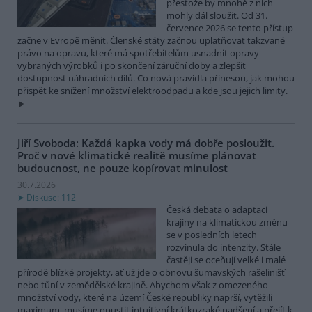
přestože by mnohé z nich
mohly dál sloužit. Od 31.
července 2026 se tento přístup
začne v Evropě měnit. Členské státy začnou uplatňovat takzvané
právo na opravu, které má spotřebitelům usnadnit opravy
vybraných výrobků i po skončení záruční doby a zlepšit
dostupnost náhradních dílů. Co nová pravidla přinesou, jak mohou
přispět ke snížení množství elektroodpadu a kde jsou jejich limity.
Jiří Svoboda: Každá kapka vody má dobře posloužit.
Proč v nové klimatické realitě musíme plánovat
budoucnost, ne pouze kopírovat minulost
30.7.2026
Diskuse: 112
Česká debata o adaptaci
krajiny na klimatickou změnu
se v posledních letech
rozvinula do intenzity. Stále
častěji se oceňují velké i malé
přírodě blízké projekty, ať už jde o obnovu šumavských rašelinišť
nebo tůní v zemědělské krajině. Abychom však z omezeného
množství vody, které na území České republiky naprší, vytěžili
maximum, musíme opustit intuitivní krátkozraké nadšení a přejít k