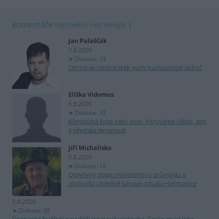
komentáře
nejnovější
nejčtenější
Jan Palaščák
7.8.2026
Diskuse: 13
Ohrožuje nedostatek vody budoucnost jádra?
Eliška Vidomus
6.8.2026
Diskuse: 32
Klimatická krize není over. Vyzýváme vládu, aby
ji přestala ignorovat
Jiří Michalisko
6.8.2026
Diskuse: 18
Otevřený dopis ministerstvu průmyslu a
obchodu ohledně sanace odvalu Heřmanice
5.8.2026
Diskuse: 39
Dostupné bydlení nevyřeší jen nová výstavba. Česko musí lépe