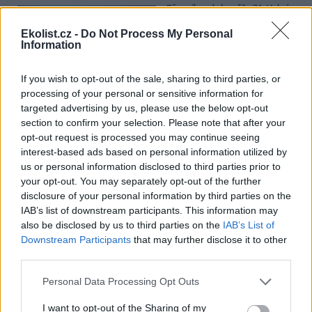
Přes víkend skončilo 31. Valné
shromáždění Mezinárodního
úřadu pro mořské dno (ISA),
Ekolist.cz -
Do Not Process My Personal
Information
kde měla své zastoupení i
Česká republika. Zasedání
skončilo zklamáním, protože se vládám členských států nepodařilo
If you wish to opt-out of the sale, sharing to third parties, or
jasně deklarovat, že snahy o nezákonnou hlubinnou těžbu
processing of your personal or sensitive information for
nebudou tolerovány.
targeted advertising by us, please use the below opt-out
section to confirm your selection. Please note that after your
Luboš Pavlovič: Veřejnost může do poloviny srpna
opt-out request is processed you may continue seeing
připomínkovat plavební kanál u Přelouče
interest-based ads based on personal information utilized by
3.8.2026
us or personal information disclosed to third parties prior to
Diskuse: 16
your opt-out. You may separately opt-out of the further
Ministerstvo životního
disclosure of your personal information by third parties on the
prostředí oznámilo 14.
IAB’s list of downstream participants. This information may
července 2026 zahájení
also be disclosed by us to third parties on the
IAB’s List of
zjišťovacího řízení pro záměr
„Stupeň Přelouč II“ za asi 3,3
Downstream Participants
that may further disclose it to other
miliardy korun, který má prodloužit splavnost Labe o 23 kilometrů
third parties.
do Pardubic. Veřejnost může své vyjádření k vlivům této stavby na
životní prostředí poslat ministerstvu do 13. srpna 2026.
Personal Data Processing Opt Outs
I want to opt-out of the Sharing of my