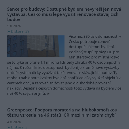
Šance pro budovy: Dostupné bydlení nevyřeší jen nová
výstavba. Česko musí lépe využít renovace stávajících
budov
5.8.2026
Diskuse: 39
Více než 380 tisíc domácností v
Česku potřebuje cenově
dostupné nájemní bydlení.
Podle výstupů zprávy EIB pro
Ministerstvo pro místní rozvoj
se to týká přibližně 1,1 milionu lidí, tedy zhruba 40 % osob žijících v
nájmu. K řešení krize dostupnosti bydlení je kromě nové výstavby
nutné systematicky využívat také renovace stávajících budov. Ty
mohou nabídnout kvalitní bydlení, například díky využití objektů v
centrech obcí, a zároveň snižovat jeho dlouhodobé provozní
náklady. Desetina českých domácností totiž vydává na bydlení více
než 40 % svých příjmů.
Greenpeace: Podpora moratoria na hlubokomořskou
těžbu vzrostla na 46 států. ČR mezi nimi zatím chybí
4.8.2026
Diskuse: 3