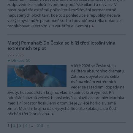
zodpovědné celoplošné vodohospodářské bilanci a rozvaze. V
nastupující éře extrémů počasí totiž rozšiřování permanentně
napuštěných ploch tam, kde to z pohledu celé republiky nedává
velký smysl, může paradoxně sucho i povodňová rizika dokonce i
prohlubovat. (Text vznikl s využitím AI Gemini.)
Matěj Pomahač: Do Česka se blíží třetí letošní vlna
extrémních teplot
29.7.2026
Diskuse: 50
V létě 2026 se Česko stalo
dějištěm absurdního dramatu.
Zatímco obyvatelstvo čelilo
dvěma vlnám extrémních
veder se zásadními dopady na
životy, hospodářství i krajinu, vládní kabinet krizi vymlčel. Při
odmítání návrhů zelených poslankyň zaplavil vicepremiér Macinka
mediální prostor floskulemi o tom, že je „v létě horko a v zimě
zima“. Mezitím krajina dále vysychá, lidé tiše kolabují a do Čech
přichází třetí horká vlna.
1
|
2
|
3
|
4
|
..
|
513
|
»