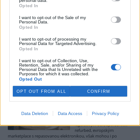
personal data.
Luboš Pavlovič: Veřejnost může do poloviny srpna
Opted In
připomínkovat plavební kanál u Přelouče
3.8.2026
I want to opt-out of the Sale of my
Diskuse: 16
Personal Data.
Ministerstvo životního
Opted In
prostředí oznámilo 14.
července 2026 zahájení
I want to opt-out of processing my
zjišťovacího řízení pro záměr
Personal Data for Targeted Advertising.
„Stupeň Přelouč II“ za asi 3,3
Opted In
miliardy korun, který má prodloužit splavnost Labe o 23 kilometrů
do Pardubic. Veřejnost může své vyjádření k vlivům této stavby na
I want to opt-out of Collection, Use,
Retention, Sale, and/or Sharing of my
životní prostředí poslat ministerstvu do 13. srpna 2026.
Personal Data that Is Unrelated with the
Purposes for which it was collected.
Opted Out
Kilian Kaminski: Evropa slibuje právo na opravu.
Budou ale opravy skutečně levnější?
OPT OUT FROM ALL
CONFIRM
1.8.2026
Diskuse: 41
Členské státy nyní převádějí
novou evropskou směrnici o
Data Deletion
Data Access
Privacy Policy
právu na opravu do své
legislativy. Podle společnosti
refurbed, evropským
marketplace s repasovanou elektronikou, však mohou i po