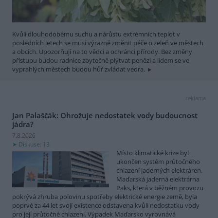
Kvůli dlouhodobému suchu a nárůstu extrémních teplot v
posledních letech se musí výrazně změnit péče o zeleň ve městech
a obcích. Upozorňují na to vědci a ochránci přírody. Bez změny
přístupu budou radnice zbytečně plýtvat penězi a lidem se ve
vyprahlých městech budou hůř zvládat vedra.
reklama
Jan Palaščák: Ohrožuje nedostatek vody budoucnost
jádra?
7.8.2026
Diskuse: 13
Místo klimatické krize byl
ukončen systém průtočného
chlazení jaderných elektráren.
Maďarská jaderná elektrárna
Paks, která v běžném provozu
pokrývá zhruba polovinu spotřeby elektrické energie země, byla
poprvé za 44 let svojí existence odstavena kvůli nedostatku vody
pro její průtočné chlazení. Výpadek Maďarsko vyrovnává