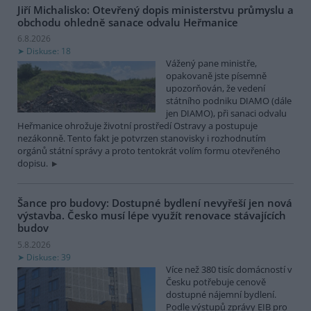
Jiří Michalisko: Otevřený dopis ministerstvu průmyslu a
obchodu ohledně sanace odvalu Heřmanice
6.8.2026
Diskuse: 18
Vážený pane ministře,
opakovaně jste písemně
upozorňován, že vedení
státního podniku DIAMO (dále
jen DIAMO), při sanaci odvalu
Heřmanice ohrožuje životní prostředí Ostravy a postupuje
nezákonně. Tento fakt je potvrzen stanovisky i rozhodnutím
orgánů státní správy a proto tentokrát volím formu otevřeného
dopisu.
Šance pro budovy: Dostupné bydlení nevyřeší jen nová
výstavba. Česko musí lépe využít renovace stávajících
budov
5.8.2026
Diskuse: 39
Více než 380 tisíc domácností v
Česku potřebuje cenově
dostupné nájemní bydlení.
Podle výstupů zprávy EIB pro