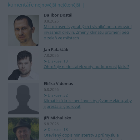
komentáře
nejnovější
nejčtenější
Dalibor Dostál
8.8.2026
Místo kosení vyprahlých trávníků odstraňování
invazních dřevin. Změny klimatu promění péči
o zeleň ve městech
Jan Palaščák
7.8.2026
Diskuse: 13
Ohrožuje nedostatek vody budoucnost jádra?
Eliška Vidomus
6.8.2026
Diskuse: 32
Klimatická krize není over. Vyzýváme vládu, aby
ji přestala ignorovat
Jiří Michalisko
6.8.2026
Diskuse: 18
Otevřený dopis ministerstvu průmyslu a