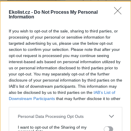
Ministerstvo pro místní rozvoj
se to týká přibližně 1,1 milionu lidí, tedy zhruba 40 % osob žijících v
Ekolist.cz -
Do Not Process My Personal
nájmu. K řešení krize dostupnosti bydlení je kromě nové výstavby
Information
nutné systematicky využívat také renovace stávajících budov. Ty
mohou nabídnout kvalitní bydlení, například díky využití objektů v
centrech obcí, a zároveň snižovat jeho dlouhodobé provozní
If you wish to opt-out of the sale, sharing to third parties, or
náklady. Desetina českých domácností totiž vydává na bydlení více
processing of your personal or sensitive information for
než 40 % svých příjmů.
targeted advertising by us, please use the below opt-out
section to confirm your selection. Please note that after your
opt-out request is processed you may continue seeing
Greenpeace: Podpora moratoria na hlubokomořskou
těžbu vzrostla na 46 států. ČR mezi nimi zatím chybí
interest-based ads based on personal information utilized by
us or personal information disclosed to third parties prior to
4.8.2026
your opt-out. You may separately opt-out of the further
Diskuse: 3
Přes víkend skončilo 31. Valné
disclosure of your personal information by third parties on the
shromáždění Mezinárodního
IAB’s list of downstream participants. This information may
úřadu pro mořské dno (ISA),
also be disclosed by us to third parties on the
IAB’s List of
kde měla své zastoupení i
Downstream Participants
that may further disclose it to other
Česká republika. Zasedání
third parties.
skončilo zklamáním, protože se vládám členských států nepodařilo
jasně deklarovat, že snahy o nezákonnou hlubinnou těžbu
nebudou tolerovány.
Personal Data Processing Opt Outs
I want to opt-out of the Sharing of my