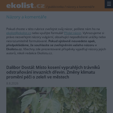
☰
/
publicistika
/
názory a komentáře
Názory a komentáře
Pokud chcete v této rubrice zveřejnit svůj názor, pošlete nám ho na
ekolist@ekolist.cz
nebo využijte formulář
Přidat názor
. Vyhrazujeme si
právo nezveřejnit názory vulgární, obsahující nepodložené urážky nebo
nesrozumitelně formulované.
Pokud výslovně neuvedete opak,
předpokládáme, že souhlasíte se zveřejněním vašeho názoru v
Ekolistu.cz.
Všechny zde prezentované příspěvky vyjadřují názory jejich
autorů, nikoli redakce Ekolistu.cz.
Dalibor Dostál: Místo kosení vyprahlých trávníků
odstraňování invazních dřevin. Změny klimatu
promění péči o zeleň ve městech
8.8.2026