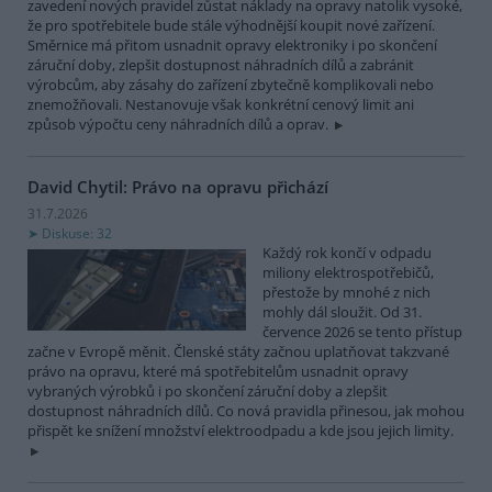
zavedení nových pravidel zůstat náklady na opravy natolik vysoké,
že pro spotřebitele bude stále výhodnější koupit nové zařízení.
Směrnice má přitom usnadnit opravy elektroniky i po skončení
záruční doby, zlepšit dostupnost náhradních dílů a zabránit
výrobcům, aby zásahy do zařízení zbytečně komplikovali nebo
znemožňovali. Nestanovuje však konkrétní cenový limit ani
způsob výpočtu ceny náhradních dílů a oprav.
David Chytil: Právo na opravu přichází
31.7.2026
Diskuse: 32
Každý rok končí v odpadu
miliony elektrospotřebičů,
přestože by mnohé z nich
mohly dál sloužit. Od 31.
července 2026 se tento přístup
začne v Evropě měnit. Členské státy začnou uplatňovat takzvané
právo na opravu, které má spotřebitelům usnadnit opravy
vybraných výrobků i po skončení záruční doby a zlepšit
dostupnost náhradních dílů. Co nová pravidla přinesou, jak mohou
přispět ke snížení množství elektroodpadu a kde jsou jejich limity.