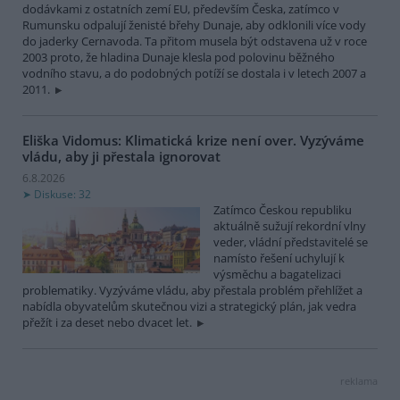
dodávkami z ostatních zemí EU, především Česka, zatímco v
Rumunsku odpalují ženisté břehy Dunaje, aby odklonili více vody
do jaderky Cernavoda. Ta přitom musela být odstavena už v roce
2003 proto, že hladina Dunaje klesla pod polovinu běžného
vodního stavu, a do podobných potíží se dostala i v letech 2007 a
2011.
Eliška Vidomus: Klimatická krize není over. Vyzýváme
vládu, aby ji přestala ignorovat
6.8.2026
Diskuse: 32
Zatímco Českou republiku
aktuálně sužují rekordní vlny
veder, vládní představitelé se
namísto řešení uchylují k
výsměchu a bagatelizaci
problematiky. Vyzýváme vládu, aby přestala problém přehlížet a
nabídla obyvatelům skutečnou vizi a strategický plán, jak vedra
přežít i za deset nebo dvacet let.
reklama