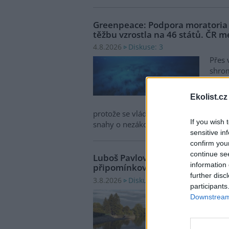
Greenpeace: Podpora moratori
těžbu vzrostla na 46 států. ČR m
Diskuse: 3
4.8.2026
Přes 
shro
pro m
zasto
Ekolist.cz
Zased
protože se vládám členských států nepo
If you wish 
snahy o nezákonnou hlubinnou těžbu
sensitive in
confirm you
continue se
Luboš Pavlovič: Veřejnost může 
information 
připomínkovat plavební kanál u
further disc
Diskuse: 16
3.8.2026
participants
Minis
Downstream 
oznám
zaháj
záměr