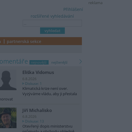
reklama
Přihlášení
rozšířené vyhledávání
a
partnerská sekce
komentáře
nejnovější
nejčtenější
Eliška Vidomus
6.8.2026
Diskuse: 1
Klimatická krize není over.
Vyzýváme vládu, aby ji přestala
norovat
Jiří Michalisko
6.8.2026
Diskuse: 13
Otevřený dopis ministerstvu
průmyslu a obchodu ohledně