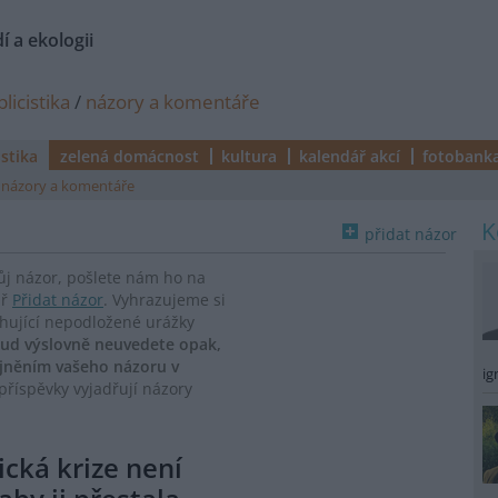
í a ekologii
licistika
/
názory a komentáře
istika
zelená domácnost
kultura
kalendář akcí
fotobank
názory a komentáře
přidat názor
vůj názor, pošlete nám ho na
ář
Přidat názor
. Vyhrazujeme si
ahující nepodložené urážky
ud výslovně neuvedete opak,
ejněním vašeho názoru v
ig
říspěvky vyjadřují názory
ická krize není