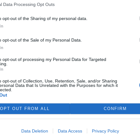
rdy korun, který má prodloužit
l Data Processing Opt Outs
ubic. Veřejnost může své
ní prostředí poslat
o opt-out of the Sharing of my personal data.
In
o opt-out of the Sale of my Personal Data.
 právo na opravu. Budou
In
to opt-out of processing my Personal Data for Targeted
ing.
ké státy nyní převádějí novou
In
skou směrnici o právu na
u do své legislativy. Podle
o opt-out of Collection, Use, Retention, Sale, and/or Sharing
čnosti refurbed, evropským
ersonal Data that Is Unrelated with the Purposes for which it
lected.
tplace s repasovanou
Out
í nových pravidel zůstat
ro spotřebitele bude stále
OPT OUT FROM ALL
CONFIRM
nice má přitom usnadnit
ní doby, zlepšit dostupnost
aby zásahy do zařízení
Data Deletion
Data Access
Privacy Policy
vali. Nestanovuje však
očtu ceny náhradních dílů a