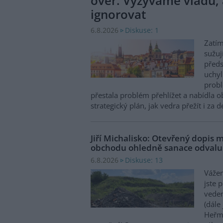
over. Vyzýváme vládu, 
ignorovat
Diskuse: 1
6.8.2026
Zatím
sužuj
předs
uchyl
probl
přestala problém přehlížet a nabídla 
strategický plán, jak vedra přežít i za 
Jiří Michalisko: Otevřený dopis 
obchodu ohledně sanace odval
Diskuse: 13
6.8.2026
Vážen
jste 
veden
(dále
Heřma