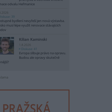
nace odvalu Heřmanice
8.2026
Diskuse: 39
stupné bydlení nevyřeší jen nová výstavba.
sko musí lépe využít renovace stávajících
udov
Kilian Kaminski
1.8.2026
Diskuse: 41
Evropa slibuje právo na opravu.
Budou ale opravy skutečně
vnější?
klama