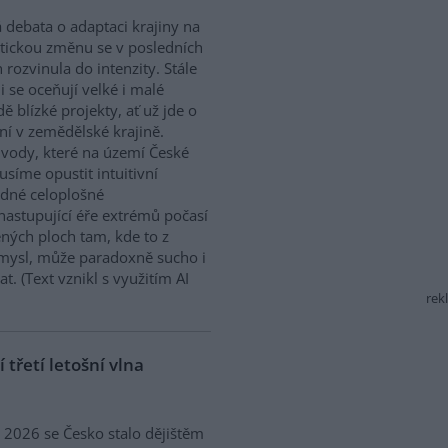
 debata o adaptaci krajiny na
tickou změnu se v posledních
h rozvinula do intenzity. Stále
ji se oceňují velké i malé
dě blízké projekty, ať už jde o
í v zemědělské krajině.
ody, které na území České
síme opustit intuitivní
ědné celoplošné
nastupující éře extrémů počasí
ných ploch tam, kde to z
smysl, může paradoxně sucho i
. (Text vznikl s využitím AI
rek
třetí letošní vlna
ě 2026 se Česko stalo dějištěm