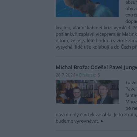
absu
obyva
extré
dopad
krajinu, vládní kabinet krizi vymlčel. 
poslankyň zaplavil vicepremiér Macink
o tom, že je „v létě horko a v zimě zim
vysychá, lidé tiše kolabují a do Čech př
Michal Broža: Odešel Pavel Jung
Diskuse: 5
28.7.2026
Ta vě
Pavel
fanta
Mnozí
po ne
nás minulý čtvrtek zasáhla. Je to ztráta
budeme vyrovnávat.