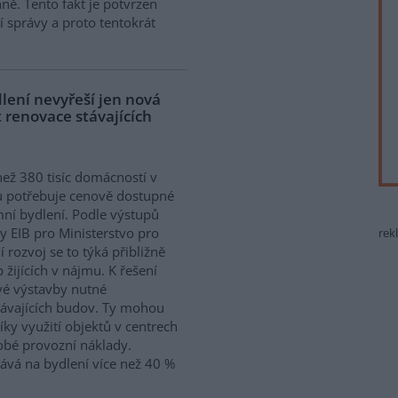
ně. Tento fakt je potvrzen
 správy a proto tentokrát
lení nevyřeší jen nová
 renovace stávajících
než 380 tisíc domácností v
 potřebuje cenově dostupné
ní bydlení. Podle výstupů
y EIB pro Ministerstvo pro
rek
í rozvoj se to týká přibližně
 žijících v nájmu. K řešení
vé výstavby nutné
távajících budov. Ty mohou
íky využití objektů v centrech
obé provozní náklady.
ává na bydlení více než 40 %