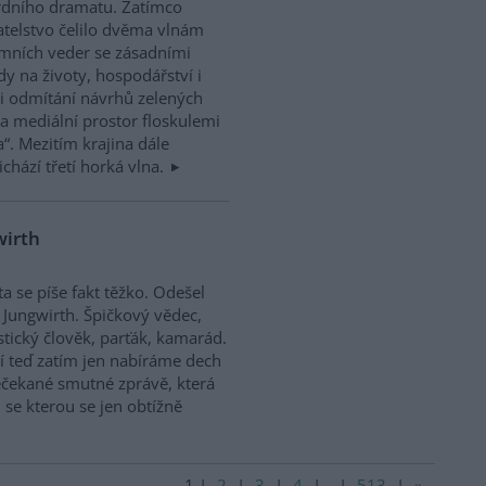
rdního dramatu. Zatímco
telstvo čelilo dvěma vlnám
mních veder se zásadními
y na životy, hospodářství i
Při odmítání návrhů zelených
a mediální prostor floskulemi
a“. Mezitím krajina dále
ichází třetí horká vlna.
wirth
ta se píše fakt těžko. Odešel
 Jungwirth. Špičkový vědec,
stický člověk, parťák, kamarád.
 teď zatím jen nabíráme dech
čekané smutné zprávě, která
, se kterou se jen obtížně
1
|
2
|
3
|
4
|
..
|
513
|
»