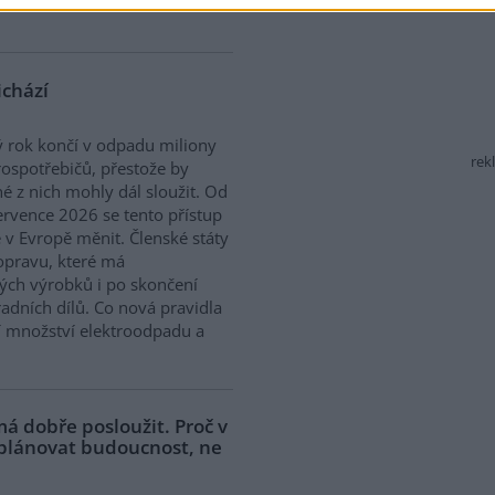
ichází
 rok končí v odpadu miliony
rek
rospotřebičů, přestože by
 z nich mohly dál sloužit. Od
ervence 2026 se tento přístup
 v Evropě měnit. Členské státy
opravu, které má
ých výrobků i po skončení
adních dílů. Co nová pravidla
í množství elektroodpadu a
á dobře posloužit. Proč v
 plánovat budoucnost, ne