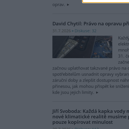
oprav.
David Chytil: Právo na opravu př
Diskuse: 32
31.7.2026
Každý
elekt
mnohé
31. č
začne
začnou uplatňovat takzvané právo na 
spotřebitelům usnadnit opravy vybran
záruční doby a zlepšit dostupnost náhr
přinesou, jak mohou přispět ke snížen
kde jsou jejich limity.
Jiří Svoboda: Každá kapka vody m
nové klimatické realitě musíme
pouze kopírovat minulost