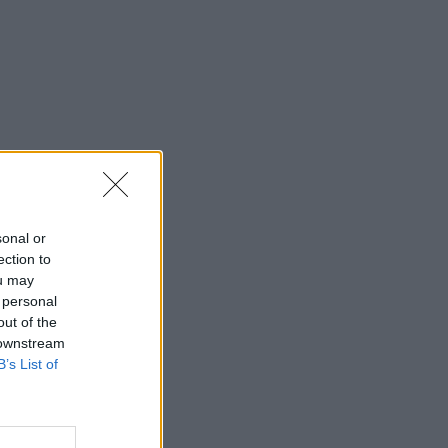
sonal or
ection to
ou may
 personal
out of the
 downstream
B’s List of