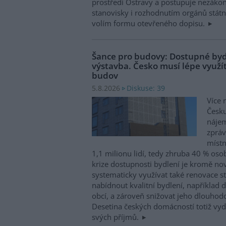
prostředí Ostravy a postupuje nezákon
stanovisky i rozhodnutím orgánů státní
volím formu otevřeného dopisu.
Šance pro budovy: Dostupné byd
výstavba. Česko musí lépe využít
budov
Diskuse: 39
5.8.2026
Více 
Česku
nájem
zpráv
místn
1,1 milionu lidí, tedy zhruba 40 % osob
krize dostupnosti bydlení je kromě no
systematicky využívat také renovace s
nabídnout kvalitní bydlení, například d
obcí, a zároveň snižovat jeho dlouhod
Desetina českých domácností totiž vyd
svých příjmů.