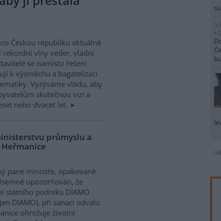
aby ji přestala
sa
5.
Do
co Českou republiku aktuálně
Če
í rekordní vlny veder, vládní
b
tavitelé se namísto řešení
ují k výsměchu a bagatelizaci
ematiky. Vyzýváme vládu, aby
obyvatelům skutečnou vizi a
deset nebo dvacet let.
le
ministerstvu průmyslu a
u Heřmanice
re
ý pane ministře, opakovaně
písemně upozorňován, že
í státního podniku DIAMO
 jen DIAMO), při sanaci odvalu
nice ohrožuje životní