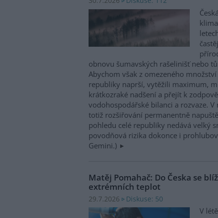
Diskuse: 112
30.7.2026
Česká
klima
letec
častě
příro
obnovu šumavských rašelinišť nebo tůn
Abychom však z omezeného množství v
republiky naprší, vytěžili maximum, mu
krátkozraké nadšení a přejít k zodpov
vodohospodářské bilanci a rozvaze. V 
totiž rozšiřování permanentně napuště
pohledu celé republiky nedává velký 
povodňová rizika dokonce i prohlubovat
Gemini.)
Matěj Pomahač: Do Česka se blíží 
extrémních teplot
Diskuse: 50
29.7.2026
V lét