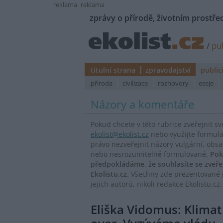
reklama
reklama
zprávy o přírodě, životním prostřed
/
pub
titulní strana
zpravodajství
public
příroda
civilizace
rozhovory
eseje
Názory a komentáře
Pokud chcete v této rubrice zveřejnit s
ekolist@ekolist.cz
nebo využijte formul
právo nezveřejnit názory vulgární, obs
nebo nesrozumitelně formulované.
Pok
předpokládáme, že souhlasíte se zveř
Ekolistu.cz.
Všechny zde prezentované p
jejich autorů, nikoli redakce Ekolistu.cz.
Eliška Vidomus: Klimat