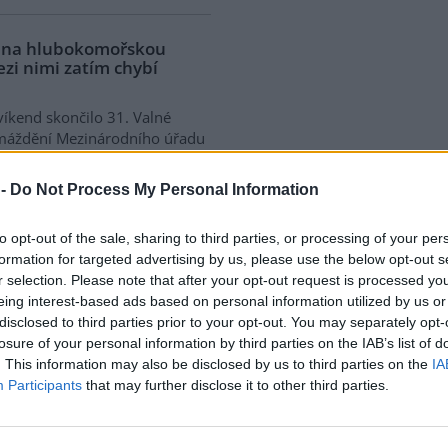
a na hlubokomořskou
ezi nimi zatím chybí
víkend skončilo 31. Valné
máždění Mezinárodního úřadu
ořské dno (ISA), kde měla své
upení i Česká republika.
 -
Do Not Process My Personal Information
ání skončilo zklamáním,
dařilo jasně deklarovat, že
to opt-out of the sale, sharing to third parties, or processing of your per
 nebudou tolerovány.
formation for targeted advertising by us, please use the below opt-out s
r selection. Please note that after your opt-out request is processed y
eing interest-based ads based on personal information utilized by us or
do poloviny srpna
disclosed to third parties prior to your opt-out. You may separately opt-
 Přelouče
losure of your personal information by third parties on the IAB’s list of
. This information may also be disclosed by us to third parties on the
IA
terstvo životního prostředí
Participants
that may further disclose it to other third parties.
ilo 14. července 2026
ení zjišťovacího řízení pro
 „Stupeň Přelouč II“ za asi 3,3