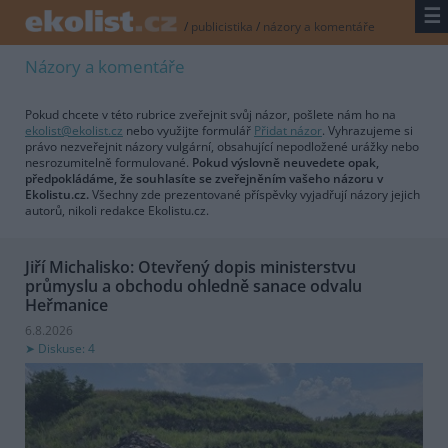
☰
/
publicistika
/
názory a komentáře
Názory a komentáře
Pokud chcete v této rubrice zveřejnit svůj názor, pošlete nám ho na
ekolist@ekolist.cz
nebo využijte formulář
Přidat názor
. Vyhrazujeme si
právo nezveřejnit názory vulgární, obsahující nepodložené urážky nebo
nesrozumitelně formulované.
Pokud výslovně neuvedete opak,
předpokládáme, že souhlasíte se zveřejněním vašeho názoru v
Ekolistu.cz.
Všechny zde prezentované příspěvky vyjadřují názory jejich
autorů, nikoli redakce Ekolistu.cz.
Jiří Michalisko: Otevřený dopis ministerstvu
průmyslu a obchodu ohledně sanace odvalu
Heřmanice
6.8.2026
Diskuse: 4