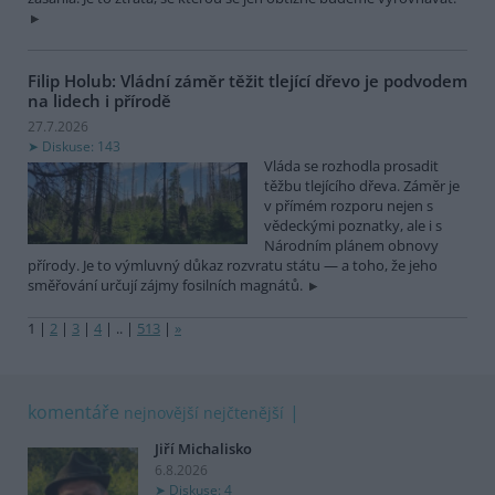
Filip Holub: Vládní záměr těžit tlející dřevo je podvodem
na lidech i přírodě
27.7.2026
Diskuse: 143
Vláda se rozhodla prosadit
těžbu tlejícího dřeva. Záměr je
v přímém rozporu nejen s
vědeckými poznatky, ale i s
Národním plánem obnovy
přírody. Je to výmluvný důkaz rozvratu státu — a toho, že jeho
směřování určují zájmy fosilních magnátů.
1
|
2
|
3
|
4
|
..
|
513
|
»
komentáře
nejnovější
nejčtenější
Jiří Michalisko
6.8.2026
Diskuse: 4