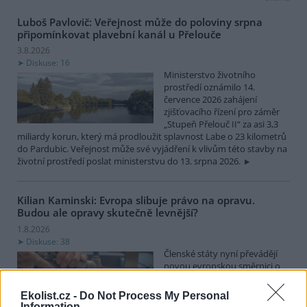
Luboš Pavlovič: Veřejnost může do poloviny srpna
připomínkovat plavební kanál u Přelouče
3.8.2026
Diskuse: 16
Ministerstvo životního
prostředí oznámilo 14.
července 2026 zahájení
zjišťovacího řízení pro záměr
„Stupeň Přelouč II“ za asi 3,3
miliardy korun, který má prodloužit splavnost Labe o 23 kilometrů
do Pardubic. Veřejnost může své vyjádření k vlivům této stavby na
životní prostředí poslat ministerstvu do 13. srpna 2026.
Kilian Kaminski: Evropa slibuje právo na opravu.
Budou ale opravy skutečně levnější?
1.8.2026
Diskuse: 38
Členské státy nyní převádějí
novou evropskou směrnici o
právu na opravu do své
legislativy. Podle společnosti
Ekolist.cz -
Do Not Process My Personal
refurbed, evropským
Information