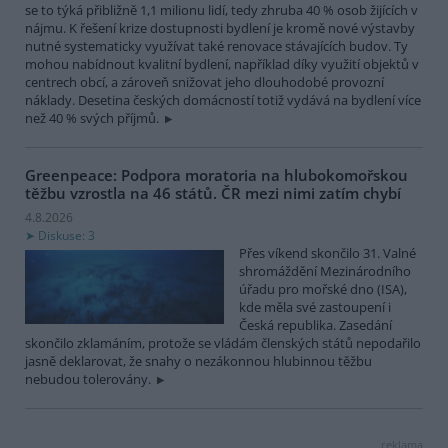
se to týká přibližně 1,1 milionu lidí, tedy zhruba 40 % osob žijících v
nájmu. K řešení krize dostupnosti bydlení je kromě nové výstavby
nutné systematicky využívat také renovace stávajících budov. Ty
mohou nabídnout kvalitní bydlení, například díky využití objektů v
centrech obcí, a zároveň snižovat jeho dlouhodobé provozní
náklady. Desetina českých domácností totiž vydává na bydlení více
než 40 % svých příjmů.
Greenpeace: Podpora moratoria na hlubokomořskou
těžbu vzrostla na 46 států. ČR mezi nimi zatím chybí
4.8.2026
Diskuse: 3
Přes víkend skončilo 31. Valné
shromáždění Mezinárodního
úřadu pro mořské dno (ISA),
kde měla své zastoupení i
Česká republika. Zasedání
skončilo zklamáním, protože se vládám členských států nepodařilo
jasně deklarovat, že snahy o nezákonnou hlubinnou těžbu
nebudou tolerovány.
reklama