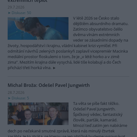
29.7.2026
Diskuse: 50
V létě 2026 se Česko stalo
dějištěm absurdního dramatu.
Zatímco obyvatelstvo čelilo
dvěma vlnám extrémních
veder se zásadními dopady na
životy, hospodářství i krajinu, vládní kabinet krizi vymlčel. Při
odmítání návrhů zelených poslankyň zaplavil vicepremiér Macinka
mediální prostor floskulemi o tom, že je „v létě horko a v zimě
zima“. Mezitím krajina dále vysychá, lidé tiše kolabují a do Čech
přichází třetí horká vlna.
Michal Broža: Odešel Pavel Jungwirth
28.7.2026
Diskuse: 5
Ta věta se píše fakt těžko.
Odešel Pavel Jungwirth.
Špičkový vědec, fantastický
člověk, parťák, kamarád.
Mnozí teď zatím jen nabíráme
dech po nečekané smutné zprávě, která nás minulý čtvrtek
zasáhla. Je to ztráta, se kterou se jen obtížně budeme vyrovnávat.