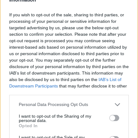
marketplace s repasovanou elektronikou, však mohou i po
zavedení nových pravidel zůstat náklady na opravy natolik vysoké,
že pro spotřebitele bude stále výhodnější koupit nové zařízení.
If you wish to opt-out of the sale, sharing to third parties, or
Směrnice má přitom usnadnit opravy elektroniky i po skončení
processing of your personal or sensitive information for
záruční doby, zlepšit dostupnost náhradních dílů a zabránit
targeted advertising by us, please use the below opt-out
výrobcům, aby zásahy do zařízení zbytečně komplikovali nebo
section to confirm your selection. Please note that after your
znemožňovali. Nestanovuje však konkrétní cenový limit ani
opt-out request is processed you may continue seeing
způsob výpočtu ceny náhradních dílů a oprav.
interest-based ads based on personal information utilized by
us or personal information disclosed to third parties prior to
David Chytil: Právo na opravu přichází
your opt-out. You may separately opt-out of the further
disclosure of your personal information by third parties on the
31.7.2026
Diskuse: 32
IAB’s list of downstream participants. This information may
Každý rok končí v odpadu
also be disclosed by us to third parties on the
IAB’s List of
miliony elektrospotřebičů,
Downstream Participants
that may further disclose it to other
přestože by mnohé z nich
third parties.
mohly dál sloužit. Od 31.
července 2026 se tento přístup
Personal Data Processing Opt Outs
začne v Evropě měnit. Členské státy začnou uplatňovat takzvané
právo na opravu, které má spotřebitelům usnadnit opravy
I want to opt-out of the Sharing of my
vybraných výrobků i po skončení záruční doby a zlepšit
personal data.
dostupnost náhradních dílů. Co nová pravidla přinesou, jak mohou
Opted In
přispět ke snížení množství elektroodpadu a kde jsou jejich limity.
I want to opt-out of the Sale of my