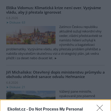
Eliška Vidomus: Klimatická krize není over. Vyzýváme
vládu, aby ji přestala ignorovat
6.8.2026
Diskuse: 63
Zatímco Českou republiku
aktuálně sužují rekordní vlny
veder, vládní představitelé se
namísto řešení uchylují k
výsměchu a bagatelizaci
problematiky. Vyzýváme vládu, aby přestala problém přehlížet a
nabídla obyvatelům skutečnou vizi a strategický plán, jak vedra
přežít i za deset nebo dvacet let.
Jiří Michalisko: Otevřený dopis ministerstvu průmyslu a
obchodu ohledně sanace odvalu Heřmanice
6.8.2026
Diskuse: 21
Vážený pane ministře,
opakovaně jste písemně
upozorňován, že vedení
státního podniku DIAMO (dále
Ekolist.cz -
Do Not Process My Personal
jen DIAMO), při sanaci odvalu