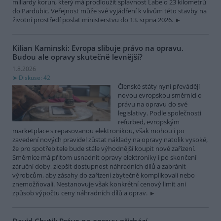
miliardy korun, který má prodloužit splavnost Labe o 23 kilometrů
do Pardubic. Veřejnost může své vyjádření k vlivům této stavby na
životní prostředí poslat ministerstvu do 13. srpna 2026.
Kilian Kaminski: Evropa slibuje právo na opravu.
Budou ale opravy skutečně levnější?
1.8.2026
Diskuse: 42
Členské státy nyní převádějí
novou evropskou směrnici o
právu na opravu do své
legislativy. Podle společnosti
refurbed, evropským
marketplace s repasovanou elektronikou, však mohou i po
zavedení nových pravidel zůstat náklady na opravy natolik vysoké,
že pro spotřebitele bude stále výhodnější koupit nové zařízení.
Směrnice má přitom usnadnit opravy elektroniky i po skončení
záruční doby, zlepšit dostupnost náhradních dílů a zabránit
výrobcům, aby zásahy do zařízení zbytečně komplikovali nebo
znemožňovali. Nestanovuje však konkrétní cenový limit ani
způsob výpočtu ceny náhradních dílů a oprav.
David Chytil: Právo na opravu přichází