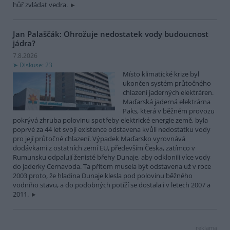
hůř zvládat vedra.
Jan Palaščák: Ohrožuje nedostatek vody budoucnost
jádra?
7.8.2026
Diskuse: 23
Místo klimatické krize byl
ukončen systém průtočného
chlazení jaderných elektráren.
Maďarská jaderná elektrárna
Paks, která v běžném provozu
pokrývá zhruba polovinu spotřeby elektrické energie země, byla
poprvé za 44 let svojí existence odstavena kvůli nedostatku vody
pro její průtočné chlazení. Výpadek Maďarsko vyrovnává
dodávkami z ostatních zemí EU, především Česka, zatímco v
Rumunsku odpalují ženisté břehy Dunaje, aby odklonili více vody
do jaderky Cernavoda. Ta přitom musela být odstavena už v roce
2003 proto, že hladina Dunaje klesla pod polovinu běžného
vodního stavu, a do podobných potíží se dostala i v letech 2007 a
2011.
reklama