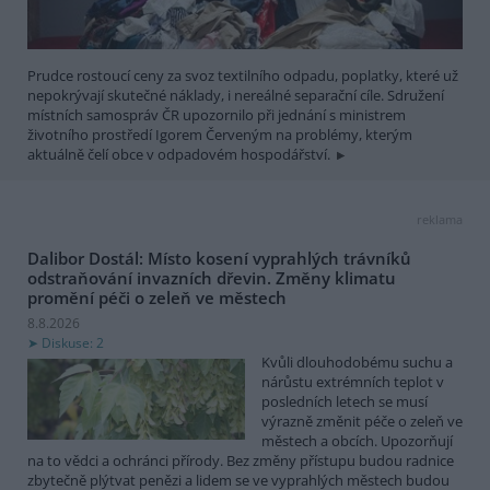
Prudce rostoucí ceny za svoz textilního odpadu, poplatky, které už
nepokrývají skutečné náklady, i nereálné separační cíle. Sdružení
místních samospráv ČR upozornilo při jednání s ministrem
životního prostředí Igorem Červeným na problémy, kterým
aktuálně čelí obce v odpadovém hospodářství.
reklama
Dalibor Dostál: Místo kosení vyprahlých trávníků
odstraňování invazních dřevin. Změny klimatu
promění péči o zeleň ve městech
8.8.2026
Diskuse: 2
Kvůli dlouhodobému suchu a
nárůstu extrémních teplot v
posledních letech se musí
výrazně změnit péče o zeleň ve
městech a obcích. Upozorňují
na to vědci a ochránci přírody. Bez změny přístupu budou radnice
zbytečně plýtvat penězi a lidem se ve vyprahlých městech budou