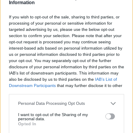
Information
Heřmanice ohrožuje životní prostředí Ostravy a postupuje
nezákonně. Tento fakt je potvrzen stanovisky i rozhodnutím
orgánů státní správy a proto tentokrát volím formu otevřeného
If you wish to opt-out of the sale, sharing to third parties, or
dopisu.
processing of your personal or sensitive information for
targeted advertising by us, please use the below opt-out
section to confirm your selection. Please note that after your
Šance pro budovy: Dostupné bydlení nevyřeší jen nová
výstavba. Česko musí lépe využít renovace stávajících
opt-out request is processed you may continue seeing
budov
interest-based ads based on personal information utilized by
5.8.2026
us or personal information disclosed to third parties prior to
Diskuse: 39
your opt-out. You may separately opt-out of the further
Více než 380 tisíc domácností v
disclosure of your personal information by third parties on the
Česku potřebuje cenově
IAB’s list of downstream participants. This information may
dostupné nájemní bydlení.
also be disclosed by us to third parties on the
IAB’s List of
Podle výstupů zprávy EIB pro
Downstream Participants
that may further disclose it to other
Ministerstvo pro místní rozvoj
se to týká přibližně 1,1 milionu lidí, tedy zhruba 40 % osob žijících v
third parties.
nájmu. K řešení krize dostupnosti bydlení je kromě nové výstavby
nutné systematicky využívat také renovace stávajících budov. Ty
Personal Data Processing Opt Outs
mohou nabídnout kvalitní bydlení, například díky využití objektů v
centrech obcí, a zároveň snižovat jeho dlouhodobé provozní
I want to opt-out of the Sharing of my
náklady. Desetina českých domácností totiž vydává na bydlení více
personal data.
než 40 % svých příjmů.
Opted In