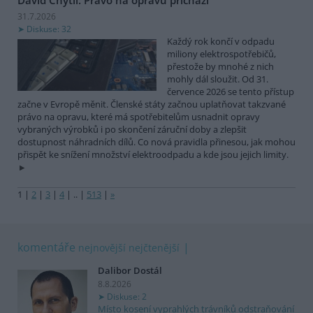
31.7.2026
Diskuse: 32
Každý rok končí v odpadu
miliony elektrospotřebičů,
přestože by mnohé z nich
mohly dál sloužit. Od 31.
července 2026 se tento přístup
začne v Evropě měnit. Členské státy začnou uplatňovat takzvané
právo na opravu, které má spotřebitelům usnadnit opravy
vybraných výrobků i po skončení záruční doby a zlepšit
dostupnost náhradních dílů. Co nová pravidla přinesou, jak mohou
přispět ke snížení množství elektroodpadu a kde jsou jejich limity.
1
|
2
|
3
|
4
|
..
|
513
|
»
komentáře
nejnovější
nejčtenější
Dalibor Dostál
8.8.2026
Diskuse: 2
Místo kosení vyprahlých trávníků odstraňování