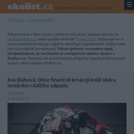
☰
/
publicistika
/
názory a komentáře
Názory a komentáře
Pokud chcete v této rubrice zveřejnit svůj názor, pošlete nám ho na
ekolist@ekolist.cz
nebo využijte formulář
Přidat názor
. Vyhrazujeme si
právo nezveřejnit názory vulgární, obsahující nepodložené urážky nebo
nesrozumitelně formulované.
Pokud výslovně neuvedete opak,
předpokládáme, že souhlasíte se zveřejněním vašeho názoru v
Ekolistu.cz.
Všechny zde prezentované příspěvky vyjadřují názory jejich
autorů, nikoli redakce Ekolistu.cz.
Eva Bláhová: Obce finančně krvácejí kvůli sběru
textilního i dalšího odpadu
10.8.2026
Diskuse: 7