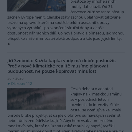
přestože by mnohé z nich
mohly dál sloužit. Od 31.
července 2026 se tento přístup
začne v Evropě měnit. Členské státy začnou uplatňovat takzvané
právo na opravu, které má spotřebitelům usnadnit opravy
vybraných výrobků i po skončení záruční doby a zlepšit
dostupnost náhradních dílů. Co nová pravidla přinesou, jak mohou
přispět ke snížení množství elektroodpadu a kde jsou jejich limity.
Jiří Svoboda: Každá kapka vody má dobře posloužit.
Proč v nové klimatické realitě musíme plánovat
budoucnost, ne pouze kopírovat minulost
30.7.2026
Diskuse: 112
Česká debata o adaptaci
krajiny na klimatickou změnu
se v posledních letech
rozvinula do intenzity. Stále
častěji se oceňují velké i malé
přírodě blízké projekty, ať už jde o obnovu šumavských rašelinišť
nebo tůní v zemědělské krajině. Abychom však z omezeného
množství vody, které na území České republiky naprší, vytěžili
maximum, musíme opustit intuitivní krátkozraké nadšení a přejít k