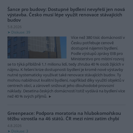
Šance pro budovy: Dostupné bydlení nevyřeší jen nová
výstavba. Česko musí lépe využít renovace stávajících
budov
5.8.2026
Diskuse: 39
Více než 380 tisíc domácností v
Česku potřebuje cenově
dostupné nájemní bydlení.
Podle výstupů zprávy EIB pro
Ministerstvo pro místní rozvoj
se to týká přibližně 1,1 milionu lidí, tedy zhruba 40 % osob žijících v
nájmu. K řešení krize dostupnosti bydlení je kromě nové výstavby
nutné systematicky využívat také renovace stávajících budov. Ty
mohou nabídnout kvalitní bydlení, například díky využití objektů v
centrech obcí, a zároveň snižovat jeho dlouhodobé provozní
náklady. Desetina českých domácností totiž vydává na bydlení více
než 40 % svých příjmů.
Greenpeace: Podpora moratoria na hlubokomořskou
těžbu vzrostla na 46 států. ČR mezi nimi zatím chybí
4.8.2026
Diskuse: 3