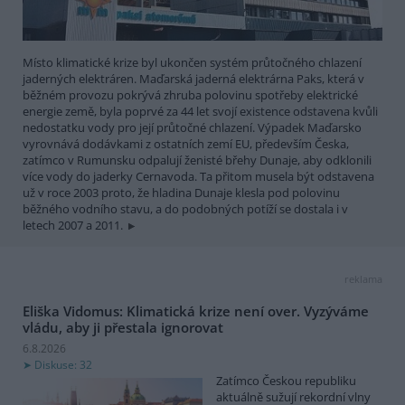
Místo klimatické krize byl ukončen systém průtočného chlazení
jaderných elektráren. Maďarská jaderná elektrárna Paks, která v
běžném provozu pokrývá zhruba polovinu spotřeby elektrické
energie země, byla poprvé za 44 let svojí existence odstavena kvůli
nedostatku vody pro její průtočné chlazení. Výpadek Maďarsko
vyrovnává dodávkami z ostatních zemí EU, především Česka,
zatímco v Rumunsku odpalují ženisté břehy Dunaje, aby odklonili
více vody do jaderky Cernavoda. Ta přitom musela být odstavena
už v roce 2003 proto, že hladina Dunaje klesla pod polovinu
běžného vodního stavu, a do podobných potíží se dostala i v
letech 2007 a 2011.
reklama
Eliška Vidomus: Klimatická krize není over. Vyzýváme
vládu, aby ji přestala ignorovat
6.8.2026
Diskuse: 32
Zatímco Českou republiku
aktuálně sužují rekordní vlny