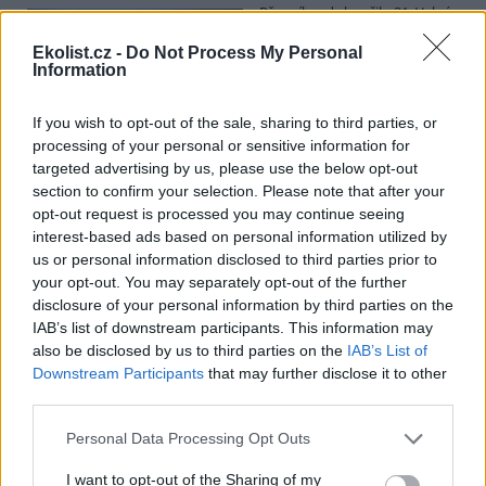
Přes víkend skončilo 31. Valné
shromáždění Mezinárodního
úřadu pro mořské dno (ISA),
Ekolist.cz -
Do Not Process My Personal
Information
kde měla své zastoupení i
Česká republika. Zasedání
skončilo zklamáním, protože se vládám členských států nepodařilo
If you wish to opt-out of the sale, sharing to third parties, or
jasně deklarovat, že snahy o nezákonnou hlubinnou těžbu
processing of your personal or sensitive information for
nebudou tolerovány.
targeted advertising by us, please use the below opt-out
section to confirm your selection. Please note that after your
Luboš Pavlovič: Veřejnost může do poloviny srpna
opt-out request is processed you may continue seeing
připomínkovat plavební kanál u Přelouče
interest-based ads based on personal information utilized by
3.8.2026
us or personal information disclosed to third parties prior to
Diskuse: 16
your opt-out. You may separately opt-out of the further
Ministerstvo životního
disclosure of your personal information by third parties on the
prostředí oznámilo 14.
IAB’s list of downstream participants. This information may
července 2026 zahájení
also be disclosed by us to third parties on the
IAB’s List of
zjišťovacího řízení pro záměr
„Stupeň Přelouč II“ za asi 3,3
Downstream Participants
that may further disclose it to other
miliardy korun, který má prodloužit splavnost Labe o 23 kilometrů
third parties.
do Pardubic. Veřejnost může své vyjádření k vlivům této stavby na
životní prostředí poslat ministerstvu do 13. srpna 2026.
Personal Data Processing Opt Outs
I want to opt-out of the Sharing of my