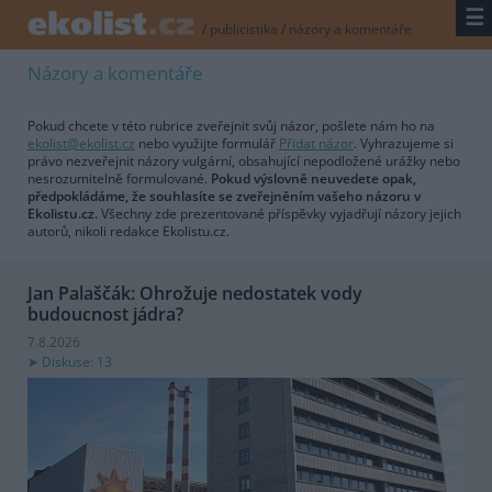
☰
/
publicistika
/
názory a komentáře
Názory a komentáře
Pokud chcete v této rubrice zveřejnit svůj názor, pošlete nám ho na
ekolist@ekolist.cz
nebo využijte formulář
Přidat názor
. Vyhrazujeme si
právo nezveřejnit názory vulgární, obsahující nepodložené urážky nebo
nesrozumitelně formulované.
Pokud výslovně neuvedete opak,
předpokládáme, že souhlasíte se zveřejněním vašeho názoru v
Ekolistu.cz.
Všechny zde prezentované příspěvky vyjadřují názory jejich
autorů, nikoli redakce Ekolistu.cz.
Jan Palaščák: Ohrožuje nedostatek vody
budoucnost jádra?
7.8.2026
Diskuse: 13