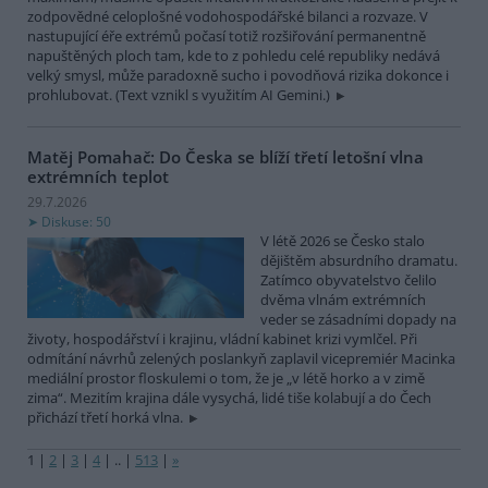
zodpovědné celoplošné vodohospodářské bilanci a rozvaze. V
nastupující éře extrémů počasí totiž rozšiřování permanentně
napuštěných ploch tam, kde to z pohledu celé republiky nedává
velký smysl, může paradoxně sucho i povodňová rizika dokonce i
prohlubovat. (Text vznikl s využitím AI Gemini.)
Matěj Pomahač: Do Česka se blíží třetí letošní vlna
extrémních teplot
29.7.2026
Diskuse: 50
V létě 2026 se Česko stalo
dějištěm absurdního dramatu.
Zatímco obyvatelstvo čelilo
dvěma vlnám extrémních
veder se zásadními dopady na
životy, hospodářství i krajinu, vládní kabinet krizi vymlčel. Při
odmítání návrhů zelených poslankyň zaplavil vicepremiér Macinka
mediální prostor floskulemi o tom, že je „v létě horko a v zimě
zima“. Mezitím krajina dále vysychá, lidé tiše kolabují a do Čech
přichází třetí horká vlna.
1
|
2
|
3
|
4
|
..
|
513
|
»