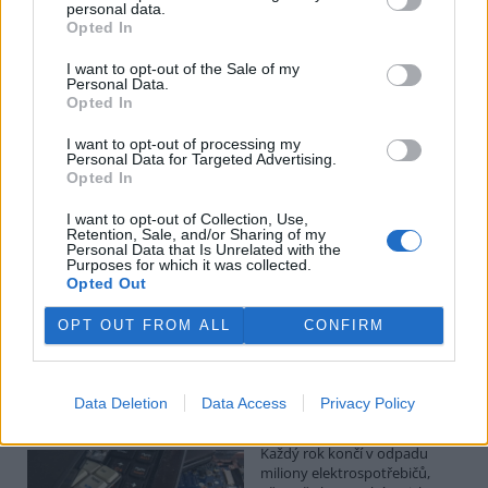
Kilian Kaminski: Evropa slibuje právo na opravu.
personal data.
Budou ale opravy skutečně levnější?
Opted In
1.8.2026
I want to opt-out of the Sale of my
Diskuse: 41
Personal Data.
Členské státy nyní převádějí
Opted In
novou evropskou směrnici o
právu na opravu do své
I want to opt-out of processing my
legislativy. Podle společnosti
Personal Data for Targeted Advertising.
refurbed, evropským
Opted In
marketplace s repasovanou elektronikou, však mohou i po
zavedení nových pravidel zůstat náklady na opravy natolik vysoké,
I want to opt-out of Collection, Use,
že pro spotřebitele bude stále výhodnější koupit nové zařízení.
Retention, Sale, and/or Sharing of my
Směrnice má přitom usnadnit opravy elektroniky i po skončení
Personal Data that Is Unrelated with the
Purposes for which it was collected.
záruční doby, zlepšit dostupnost náhradních dílů a zabránit
Opted Out
výrobcům, aby zásahy do zařízení zbytečně komplikovali nebo
znemožňovali. Nestanovuje však konkrétní cenový limit ani
způsob výpočtu ceny náhradních dílů a oprav.
OPT OUT FROM ALL
CONFIRM
David Chytil: Právo na opravu přichází
Data Deletion
Data Access
Privacy Policy
31.7.2026
Diskuse: 32
Každý rok končí v odpadu
miliony elektrospotřebičů,