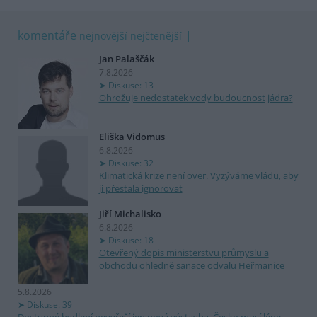
komentáře
nejnovější
nejčtenější
Jan Palaščák
7.8.2026
Diskuse: 13
Ohrožuje nedostatek vody budoucnost jádra?
Eliška Vidomus
6.8.2026
Diskuse: 32
Klimatická krize není over. Vyzýváme vládu, aby
ji přestala ignorovat
Jiří Michalisko
6.8.2026
Diskuse: 18
Otevřený dopis ministerstvu průmyslu a
obchodu ohledně sanace odvalu Heřmanice
5.8.2026
Diskuse: 39
Dostupné bydlení nevyřeší jen nová výstavba. Česko musí lépe