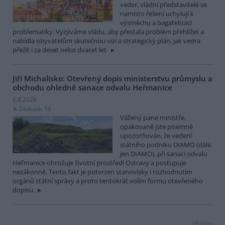
veder, vládní představitelé se
namísto řešení uchylují k
výsměchu a bagatelizaci
problematiky. Vyzýváme vládu, aby přestala problém přehlížet a
nabídla obyvatelům skutečnou vizi a strategický plán, jak vedra
přežít i za deset nebo dvacet let.
Jiří Michalisko: Otevřený dopis ministerstvu průmyslu a
obchodu ohledně sanace odvalu Heřmanice
6.8.2026
Diskuse: 18
Vážený pane ministře,
opakovaně jste písemně
upozorňován, že vedení
státního podniku DIAMO (dále
jen DIAMO), při sanaci odvalu
Heřmanice ohrožuje životní prostředí Ostravy a postupuje
nezákonně. Tento fakt je potvrzen stanovisky i rozhodnutím
orgánů státní správy a proto tentokrát volím formu otevřeného
dopisu.
reklama