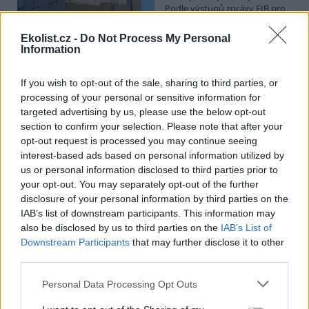
Podle výstupů zprávy EIB pro
Ministerstvo pro místní rozvoj
se to týká přibližně 1,1 milionu lidí, tedy zhruba 40 % osob žijících v
Ekolist.cz -
Do Not Process My Personal
nájmu. K řešení krize dostupnosti bydlení je kromě nové výstavby
Information
nutné systematicky využívat také renovace stávajících budov. Ty
mohou nabídnout kvalitní bydlení, například díky využití objektů v
centrech obcí, a zároveň snižovat jeho dlouhodobé provozní
If you wish to opt-out of the sale, sharing to third parties, or
náklady. Desetina českých domácností totiž vydává na bydlení více
processing of your personal or sensitive information for
než 40 % svých příjmů.
targeted advertising by us, please use the below opt-out
section to confirm your selection. Please note that after your
opt-out request is processed you may continue seeing
Greenpeace: Podpora moratoria na hlubokomořskou
interest-based ads based on personal information utilized by
těžbu vzrostla na 46 států. ČR mezi nimi zatím chybí
us or personal information disclosed to third parties prior to
4.8.2026
your opt-out. You may separately opt-out of the further
Diskuse: 3
disclosure of your personal information by third parties on the
Přes víkend skončilo 31. Valné
shromáždění Mezinárodního
IAB’s list of downstream participants. This information may
úřadu pro mořské dno (ISA),
also be disclosed by us to third parties on the
IAB’s List of
kde měla své zastoupení i
Downstream Participants
that may further disclose it to other
Česká republika. Zasedání
third parties.
skončilo zklamáním, protože se vládám členských států nepodařilo
jasně deklarovat, že snahy o nezákonnou hlubinnou těžbu
Personal Data Processing Opt Outs
nebudou tolerovány.