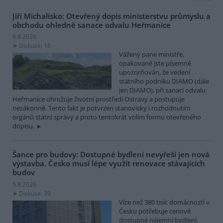
Jiří Michalisko: Otevřený dopis ministerstvu průmyslu a
obchodu ohledně sanace odvalu Heřmanice
6.8.2026
Diskuse: 18
Vážený pane ministře,
opakovaně jste písemně
upozorňován, že vedení
státního podniku DIAMO (dále
jen DIAMO), při sanaci odvalu
Heřmanice ohrožuje životní prostředí Ostravy a postupuje
nezákonně. Tento fakt je potvrzen stanovisky i rozhodnutím
orgánů státní správy a proto tentokrát volím formu otevřeného
dopisu.
Šance pro budovy: Dostupné bydlení nevyřeší jen nová
výstavba. Česko musí lépe využít renovace stávajících
budov
5.8.2026
Diskuse: 39
Více než 380 tisíc domácností v
Česku potřebuje cenově
dostupné nájemní bydlení.