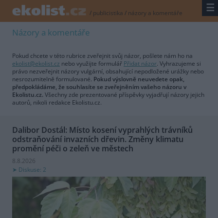
☰
/
publicistika
/
názory a komentáře
Názory a komentáře
Pokud chcete v této rubrice zveřejnit svůj názor, pošlete nám ho na
ekolist@ekolist.cz
nebo využijte formulář
Přidat názor
. Vyhrazujeme si
právo nezveřejnit názory vulgární, obsahující nepodložené urážky nebo
nesrozumitelně formulované.
Pokud výslovně neuvedete opak,
předpokládáme, že souhlasíte se zveřejněním vašeho názoru v
Ekolistu.cz.
Všechny zde prezentované příspěvky vyjadřují názory jejich
autorů, nikoli redakce Ekolistu.cz.
Dalibor Dostál: Místo kosení vyprahlých trávníků
odstraňování invazních dřevin. Změny klimatu
promění péči o zeleň ve městech
8.8.2026
Diskuse: 2