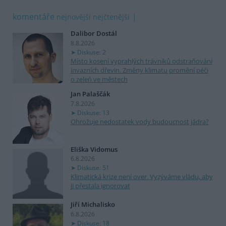
komentáře
nejnovější
nejčtenější
Dalibor Dostál
8.8.2026
Diskuse: 2
Místo kosení vyprahlých trávníků odstraňování
invazních dřevin. Změny klimatu promění péči
o zeleň ve městech
Jan Palaščák
7.8.2026
Diskuse: 13
Ohrožuje nedostatek vody budoucnost jádra?
Eliška Vidomus
6.8.2026
Diskuse: 51
Klimatická krize není over. Vyzýváme vládu, aby
ji přestala ignorovat
Jiří Michalisko
6.8.2026
Diskuse: 18