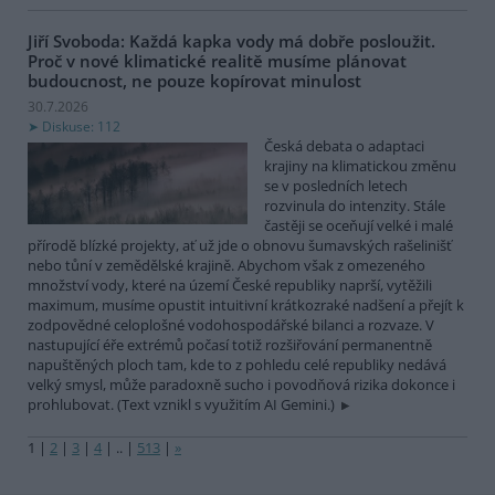
Jiří Svoboda: Každá kapka vody má dobře posloužit.
Proč v nové klimatické realitě musíme plánovat
budoucnost, ne pouze kopírovat minulost
30.7.2026
Diskuse: 112
Česká debata o adaptaci
krajiny na klimatickou změnu
se v posledních letech
rozvinula do intenzity. Stále
častěji se oceňují velké i malé
přírodě blízké projekty, ať už jde o obnovu šumavských rašelinišť
nebo tůní v zemědělské krajině. Abychom však z omezeného
množství vody, které na území České republiky naprší, vytěžili
maximum, musíme opustit intuitivní krátkozraké nadšení a přejít k
zodpovědné celoplošné vodohospodářské bilanci a rozvaze. V
nastupující éře extrémů počasí totiž rozšiřování permanentně
napuštěných ploch tam, kde to z pohledu celé republiky nedává
velký smysl, může paradoxně sucho i povodňová rizika dokonce i
prohlubovat. (Text vznikl s využitím AI Gemini.)
1
|
2
|
3
|
4
|
..
|
513
|
»