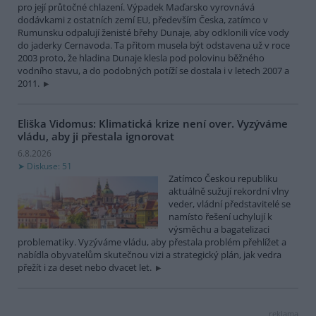
pro její průtočné chlazení. Výpadek Maďarsko vyrovnává
dodávkami z ostatních zemí EU, především Česka, zatímco v
Rumunsku odpalují ženisté břehy Dunaje, aby odklonili více vody
do jaderky Cernavoda. Ta přitom musela být odstavena už v roce
2003 proto, že hladina Dunaje klesla pod polovinu běžného
vodního stavu, a do podobných potíží se dostala i v letech 2007 a
2011.
Eliška Vidomus: Klimatická krize není over. Vyzýváme
vládu, aby ji přestala ignorovat
6.8.2026
Diskuse: 51
Zatímco Českou republiku
aktuálně sužují rekordní vlny
veder, vládní představitelé se
namísto řešení uchylují k
výsměchu a bagatelizaci
problematiky. Vyzýváme vládu, aby přestala problém přehlížet a
nabídla obyvatelům skutečnou vizi a strategický plán, jak vedra
přežít i za deset nebo dvacet let.
reklama