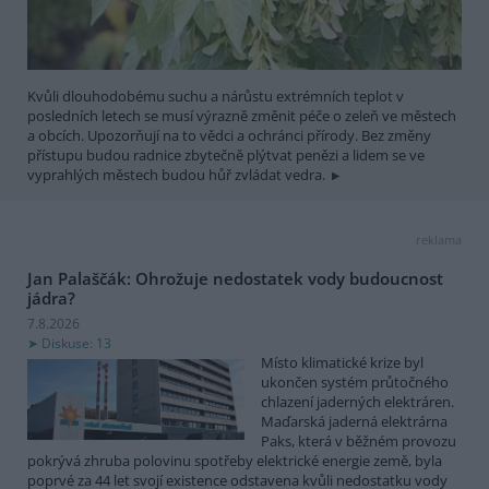
Kvůli dlouhodobému suchu a nárůstu extrémních teplot v
posledních letech se musí výrazně změnit péče o zeleň ve městech
a obcích. Upozorňují na to vědci a ochránci přírody. Bez změny
přístupu budou radnice zbytečně plýtvat penězi a lidem se ve
vyprahlých městech budou hůř zvládat vedra.
reklama
Jan Palaščák: Ohrožuje nedostatek vody budoucnost
jádra?
7.8.2026
Diskuse: 13
Místo klimatické krize byl
ukončen systém průtočného
chlazení jaderných elektráren.
Maďarská jaderná elektrárna
Paks, která v běžném provozu
pokrývá zhruba polovinu spotřeby elektrické energie země, byla
poprvé za 44 let svojí existence odstavena kvůli nedostatku vody