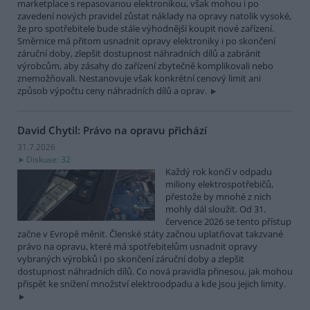
marketplace s repasovanou elektronikou, však mohou i po
zavedení nových pravidel zůstat náklady na opravy natolik vysoké,
že pro spotřebitele bude stále výhodnější koupit nové zařízení.
Směrnice má přitom usnadnit opravy elektroniky i po skončení
záruční doby, zlepšit dostupnost náhradních dílů a zabránit
výrobcům, aby zásahy do zařízení zbytečně komplikovali nebo
znemožňovali. Nestanovuje však konkrétní cenový limit ani
způsob výpočtu ceny náhradních dílů a oprav.
David Chytil: Právo na opravu přichází
31.7.2026
Diskuse: 32
Každý rok končí v odpadu
miliony elektrospotřebičů,
přestože by mnohé z nich
mohly dál sloužit. Od 31.
července 2026 se tento přístup
začne v Evropě měnit. Členské státy začnou uplatňovat takzvané
právo na opravu, které má spotřebitelům usnadnit opravy
vybraných výrobků i po skončení záruční doby a zlepšit
dostupnost náhradních dílů. Co nová pravidla přinesou, jak mohou
přispět ke snížení množství elektroodpadu a kde jsou jejich limity.