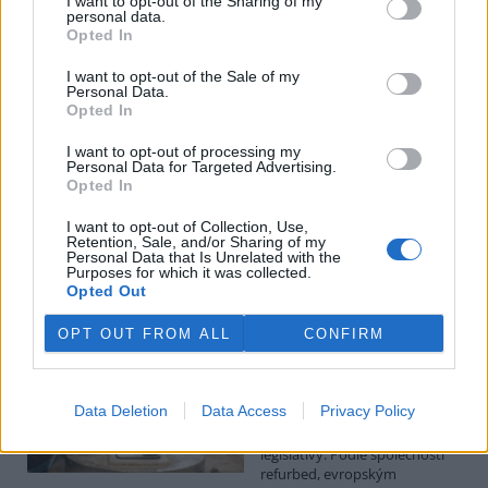
I want to opt-out of the Sharing of my
personal data.
Luboš Pavlovič: Veřejnost může do poloviny srpna
Opted In
připomínkovat plavební kanál u Přelouče
3.8.2026
I want to opt-out of the Sale of my
Personal Data.
Diskuse: 16
Opted In
Ministerstvo životního
prostředí oznámilo 14.
července 2026 zahájení
I want to opt-out of processing my
Personal Data for Targeted Advertising.
zjišťovacího řízení pro záměr
Opted In
„Stupeň Přelouč II“ za asi 3,3
miliardy korun, který má prodloužit splavnost Labe o 23 kilometrů
I want to opt-out of Collection, Use,
do Pardubic. Veřejnost může své vyjádření k vlivům této stavby na
Retention, Sale, and/or Sharing of my
životní prostředí poslat ministerstvu do 13. srpna 2026.
Personal Data that Is Unrelated with the
Purposes for which it was collected.
Opted Out
Kilian Kaminski: Evropa slibuje právo na opravu.
Budou ale opravy skutečně levnější?
OPT OUT FROM ALL
CONFIRM
1.8.2026
Diskuse: 42
Členské státy nyní převádějí
Data Deletion
Data Access
Privacy Policy
novou evropskou směrnici o
právu na opravu do své
legislativy. Podle společnosti
refurbed, evropským