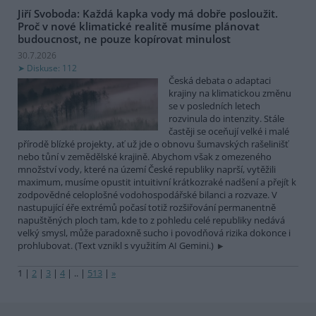
Jiří Svoboda: Každá kapka vody má dobře posloužit.
Proč v nové klimatické realitě musíme plánovat
budoucnost, ne pouze kopírovat minulost
30.7.2026
Diskuse: 112
Česká debata o adaptaci
krajiny na klimatickou změnu
se v posledních letech
rozvinula do intenzity. Stále
častěji se oceňují velké i malé
přírodě blízké projekty, ať už jde o obnovu šumavských rašelinišť
nebo tůní v zemědělské krajině. Abychom však z omezeného
množství vody, které na území České republiky naprší, vytěžili
maximum, musíme opustit intuitivní krátkozraké nadšení a přejít k
zodpovědné celoplošné vodohospodářské bilanci a rozvaze. V
nastupující éře extrémů počasí totiž rozšiřování permanentně
napuštěných ploch tam, kde to z pohledu celé republiky nedává
velký smysl, může paradoxně sucho i povodňová rizika dokonce i
prohlubovat. (Text vznikl s využitím AI Gemini.)
1
|
2
|
3
|
4
|
..
|
513
|
»