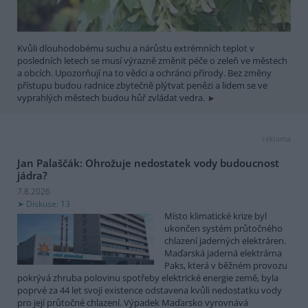
Kvůli dlouhodobému suchu a nárůstu extrémních teplot v
posledních letech se musí výrazně změnit péče o zeleň ve městech
a obcích. Upozorňují na to vědci a ochránci přírody. Bez změny
přístupu budou radnice zbytečně plýtvat penězi a lidem se ve
vyprahlých městech budou hůř zvládat vedra.
reklama
Jan Palaščák: Ohrožuje nedostatek vody budoucnost
jádra?
7.8.2026
Diskuse: 13
Místo klimatické krize byl
ukončen systém průtočného
chlazení jaderných elektráren.
Maďarská jaderná elektrárna
Paks, která v běžném provozu
pokrývá zhruba polovinu spotřeby elektrické energie země, byla
poprvé za 44 let svojí existence odstavena kvůli nedostatku vody
pro její průtočné chlazení. Výpadek Maďarsko vyrovnává