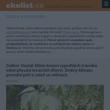
☰
/
publicistika
/
názory a komentáře
Názory a komentáře
Pokud chcete v této rubrice zveřejnit svůj názor, pošlete nám ho na
ekolist@ekolist.cz
nebo využijte formulář
Přidat názor
. Vyhrazujeme si
právo nezveřejnit názory vulgární, obsahující nepodložené urážky nebo
nesrozumitelně formulované.
Pokud výslovně neuvedete opak,
předpokládáme, že souhlasíte se zveřejněním vašeho názoru v
Ekolistu.cz.
Všechny zde prezentované příspěvky vyjadřují názory jejich
autorů, nikoli redakce Ekolistu.cz.
Dalibor Dostál: Místo kosení vyprahlých trávníků
odstraňování invazních dřevin. Změny klimatu
promění péči o zeleň ve městech
8.8.2026