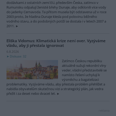
dodávkami z ostatních zemí EU, především Česka, zatímco v
Rumunsku odpalují ženisté břehy Dunaje, aby odklonili více vody
do jaderky Cernavoda. Ta přitom musela být odstavena už v roce
2003 proto, že hladina Dunaje klesla pod polovinu běžného
vodního stavu, a do podobných potíží se dostala i v letech 2007 a
2011.
Eliška Vidomus: Klimatická krize není over. Vyzýváme
vládu, aby ji přestala ignorovat
6.8.2026
Diskuse: 32
Zatímco Českou republiku
aktuálně sužují rekordní vlny
veder, vládní představitelé se
namísto řešení uchylují k
výsměchu a bagatelizaci
problematiky. Vyzýváme vládu, aby přestala problém přehlížet a
nabídla obyvatelům skutečnou vizi a strategický plán, jak vedra
přežít i za deset nebo dvacet let.
reklama