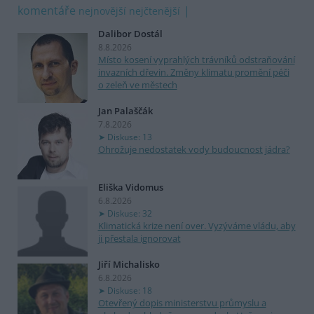
komentáře
nejnovější
nejčtenější
Dalibor Dostál
8.8.2026
Místo kosení vyprahlých trávníků odstraňování
invazních dřevin. Změny klimatu promění péči
o zeleň ve městech
Jan Palaščák
7.8.2026
Diskuse: 13
Ohrožuje nedostatek vody budoucnost jádra?
Eliška Vidomus
6.8.2026
Diskuse: 32
Klimatická krize není over. Vyzýváme vládu, aby
ji přestala ignorovat
Jiří Michalisko
6.8.2026
Diskuse: 18
Otevřený dopis ministerstvu průmyslu a