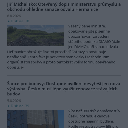
Jiří Michalisko: Otevřený dopis ministerstvu průmyslu a
obchodu ohledně sanace odvalu Heřmanice
6.8.2026
Diskuse: 18
Vážený pane ministře,
opakovaně jste písemně
upozorňován, že vedení
státního podniku DIAMO (dále
jen DIAMO), při sanaci odvalu
Heřmanice ohrožuje životní prostředí Ostravy a postupuje
nezákonně. Tento fakt je potvrzen stanovisky i rozhodnutím
orgánů státní správy a proto tentokrát volím formu otevřeného
dopisu.
Šance pro budovy: Dostupné bydlení nevyřeší jen nová
výstavba. Česko musí lépe využít renovace stávajících
budov
5.8.2026
Diskuse: 39
Více než 380 tisíc domácností v
Česku potřebuje cenově
dostupné nájemní bydlení.
Podle výstupů zprávy EIB pro