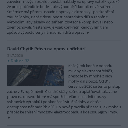
zavedení nových pravidel zůstat náklady na opravy natolik vysoké,
že pro spotřebitele bude stále výhodnější koupit nové zařízení.
Směrnice má přitom usnadnit opravy elektroniky i po skončení
záruční doby, zlepšit dostupnost náhradních dílů a zabránit
výrobcům, aby zásahy do zařízení zbytečně komplikovali nebo
znemožňovali. Nestanovuje však konkrétní cenový limit ani
způsob výpočtu ceny náhradních dílů a oprav.
David Chytil: Právo na opravu přichází
31.7.2026
Diskuse: 32
Každý rok končí v odpadu
miliony elektrospotřebičů,
přestože by mnohé z nich
mohly dál sloužit. Od 31.
července 2026 se tento přístup
začne v Evropě měnit. Členské státy začnou uplatňovat takzvané
právo na opravu, které má spotřebitelům usnadnit opravy
vybraných výrobků i po skončení záruční doby a zlepšit
dostupnost náhradních dílů. Co nová pravidla přinesou, jak mohou
přispět ke snížení množství elektroodpadu a kde jsou jejich limity.