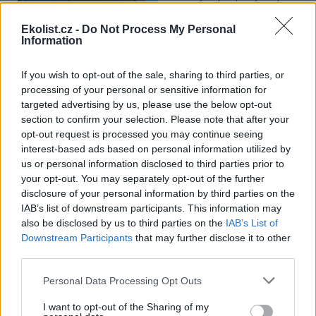
Ministerstvo pro místní rozvoj
se to týká přibližně 1,1 milionu lidí, tedy zhruba 40 % osob žijících v
Ekolist.cz -
Do Not Process My Personal
nájmu. K řešení krize dostupnosti bydlení je kromě nové výstavby
Information
nutné systematicky využívat také renovace stávajících budov. Ty
mohou nabídnout kvalitní bydlení, například díky využití objektů v
centrech obcí, a zároveň snižovat jeho dlouhodobé provozní
If you wish to opt-out of the sale, sharing to third parties, or
náklady. Desetina českých domácností totiž vydává na bydlení více
processing of your personal or sensitive information for
než 40 % svých příjmů.
targeted advertising by us, please use the below opt-out
section to confirm your selection. Please note that after your
opt-out request is processed you may continue seeing
Greenpeace: Podpora moratoria na hlubokomořskou
těžbu vzrostla na 46 států. ČR mezi nimi zatím chybí
interest-based ads based on personal information utilized by
us or personal information disclosed to third parties prior to
4.8.2026
your opt-out. You may separately opt-out of the further
Diskuse: 3
Přes víkend skončilo 31. Valné
disclosure of your personal information by third parties on the
shromáždění Mezinárodního
IAB’s list of downstream participants. This information may
úřadu pro mořské dno (ISA),
also be disclosed by us to third parties on the
IAB’s List of
kde měla své zastoupení i
Downstream Participants
that may further disclose it to other
Česká republika. Zasedání
third parties.
skončilo zklamáním, protože se vládám členských států nepodařilo
jasně deklarovat, že snahy o nezákonnou hlubinnou těžbu
nebudou tolerovány.
Personal Data Processing Opt Outs
I want to opt-out of the Sharing of my