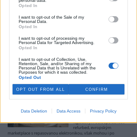
personal data.
Luboš Pavlovič: Veřejnost může do poloviny srpna
Opted In
připomínkovat plavební kanál u Přelouče
3.8.2026
I want to opt-out of the Sale of my
Diskuse: 16
Personal Data.
Ministerstvo životního
Opted In
prostředí oznámilo 14.
července 2026 zahájení
I want to opt-out of processing my
zjišťovacího řízení pro záměr
Personal Data for Targeted Advertising.
„Stupeň Přelouč II“ za asi 3,3
Opted In
miliardy korun, který má prodloužit splavnost Labe o 23 kilometrů
do Pardubic. Veřejnost může své vyjádření k vlivům této stavby na
I want to opt-out of Collection, Use,
Retention, Sale, and/or Sharing of my
životní prostředí poslat ministerstvu do 13. srpna 2026.
Personal Data that Is Unrelated with the
Purposes for which it was collected.
Opted Out
Kilian Kaminski: Evropa slibuje právo na opravu.
Budou ale opravy skutečně levnější?
OPT OUT FROM ALL
CONFIRM
1.8.2026
Diskuse: 41
Členské státy nyní převádějí
novou evropskou směrnici o
Data Deletion
Data Access
Privacy Policy
právu na opravu do své
legislativy. Podle společnosti
refurbed, evropským
marketplace s repasovanou elektronikou, však mohou i po