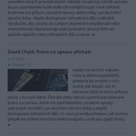
zavedení nových pravidel zůstat náklady na opravy natolik vysoké,
že pro spotřebitele bude stále výhodnější koupit nové zařízení.
Směrnice má přitom usnadnit opravy elektroniky i po skončení
záruční doby, zlepšit dostupnost náhradních dílů a zabránit
výrobcům, aby zásahy do zařízení zbytečně komplikovali nebo
znemožňovali. Nestanovuje však konkrétní cenový limit ani
způsob výpočtu ceny náhradních dílů a oprav.
David Chytil: Právo na opravu přichází
31.7.2026
Diskuse: 32
Každý rok končí v odpadu
miliony elektrospotřebičů,
přestože by mnohé z nich
mohly dál sloužit. Od 31.
července 2026 se tento přístup
začne v Evropě měnit. Členské státy začnou uplatňovat takzvané
právo na opravu, které má spotřebitelům usnadnit opravy
vybraných výrobků i po skončení záruční doby a zlepšit
dostupnost náhradních dílů. Co nová pravidla přinesou, jak mohou
přispět ke snížení množství elektroodpadu a kde jsou jejich limity.