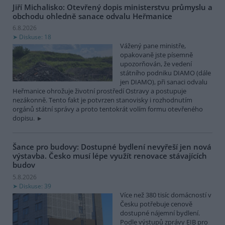
Jiří Michalisko: Otevřený dopis ministerstvu průmyslu a
obchodu ohledně sanace odvalu Heřmanice
6.8.2026
Diskuse: 18
Vážený pane ministře,
opakovaně jste písemně
upozorňován, že vedení
státního podniku DIAMO (dále
jen DIAMO), při sanaci odvalu
Heřmanice ohrožuje životní prostředí Ostravy a postupuje
nezákonně. Tento fakt je potvrzen stanovisky i rozhodnutím
orgánů státní správy a proto tentokrát volím formu otevřeného
dopisu.
Šance pro budovy: Dostupné bydlení nevyřeší jen nová
výstavba. Česko musí lépe využít renovace stávajících
budov
5.8.2026
Diskuse: 39
Více než 380 tisíc domácností v
Česku potřebuje cenově
dostupné nájemní bydlení.
Podle výstupů zprávy EIB pro