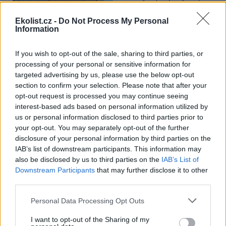
Ministerstvo pro místní rozvoj
se to týká přibližně 1,1 milionu lidí, tedy zhruba 40 % osob žijících v
Ekolist.cz -
Do Not Process My Personal
nájmu. K řešení krize dostupnosti bydlení je kromě nové výstavby
Information
nutné systematicky využívat také renovace stávajících budov. Ty
mohou nabídnout kvalitní bydlení, například díky využití objektů v
centrech obcí, a zároveň snižovat jeho dlouhodobé provozní
If you wish to opt-out of the sale, sharing to third parties, or
náklady. Desetina českých domácností totiž vydává na bydlení více
processing of your personal or sensitive information for
než 40 % svých příjmů.
targeted advertising by us, please use the below opt-out
section to confirm your selection. Please note that after your
opt-out request is processed you may continue seeing
Greenpeace: Podpora moratoria na hlubokomořskou
těžbu vzrostla na 46 států. ČR mezi nimi zatím chybí
interest-based ads based on personal information utilized by
us or personal information disclosed to third parties prior to
4.8.2026
your opt-out. You may separately opt-out of the further
Diskuse: 3
Přes víkend skončilo 31. Valné
disclosure of your personal information by third parties on the
shromáždění Mezinárodního
IAB’s list of downstream participants. This information may
úřadu pro mořské dno (ISA),
also be disclosed by us to third parties on the
IAB’s List of
kde měla své zastoupení i
Downstream Participants
that may further disclose it to other
Česká republika. Zasedání
third parties.
skončilo zklamáním, protože se vládám členských států nepodařilo
jasně deklarovat, že snahy o nezákonnou hlubinnou těžbu
nebudou tolerovány.
Personal Data Processing Opt Outs
I want to opt-out of the Sharing of my