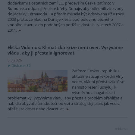
dodávkami z ostatních zemí EU, především Česka, zatímco v
Rumunsku odpalují ženisté břehy Dunaje, aby odklonili více vody
do jaderky Cernavoda. Ta přitom musela být odstavena už v roce
2003 proto, že hladina Dunaje klesla pod polovinu běžného
vodního stavu, a do podobných potíží se dostala i v letech 2007 a
2011.
Eliška Vidomus: Klimatická krize není over. Vyzýváme
vládu, aby ji přestala ignorovat
6.8.2026
Diskuse: 32
Zatímco Českou republiku
aktuálně sužují rekordní vlny
veder, vládní představitelé se
namísto řešení uchylují k
výsměchu a bagatelizaci
problematiky. Vyzýváme vládu, aby přestala problém přehlížet a
nabídla obyvatelům skutečnou vizi a strategický plán, jak vedra
přežít i za deset nebo dvacet let.
reklama