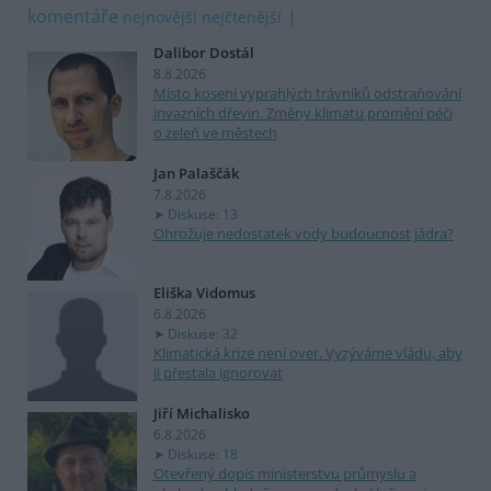
komentáře
nejnovější
nejčtenější
Dalibor Dostál
8.8.2026
Místo kosení vyprahlých trávníků odstraňování
invazních dřevin. Změny klimatu promění péči
o zeleň ve městech
Jan Palaščák
7.8.2026
Diskuse: 13
Ohrožuje nedostatek vody budoucnost jádra?
Eliška Vidomus
6.8.2026
Diskuse: 32
Klimatická krize není over. Vyzýváme vládu, aby
ji přestala ignorovat
Jiří Michalisko
6.8.2026
Diskuse: 18
Otevřený dopis ministerstvu průmyslu a