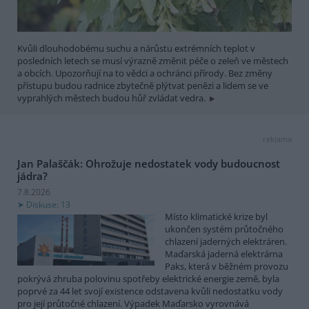
Kvůli dlouhodobému suchu a nárůstu extrémních teplot v
posledních letech se musí výrazně změnit péče o zeleň ve městech
a obcích. Upozorňují na to vědci a ochránci přírody. Bez změny
přístupu budou radnice zbytečně plýtvat penězi a lidem se ve
vyprahlých městech budou hůř zvládat vedra.
reklama
Jan Palaščák: Ohrožuje nedostatek vody budoucnost
jádra?
7.8.2026
Diskuse: 13
Místo klimatické krize byl
ukončen systém průtočného
chlazení jaderných elektráren.
Maďarská jaderná elektrárna
Paks, která v běžném provozu
pokrývá zhruba polovinu spotřeby elektrické energie země, byla
poprvé za 44 let svojí existence odstavena kvůli nedostatku vody
pro její průtočné chlazení. Výpadek Maďarsko vyrovnává