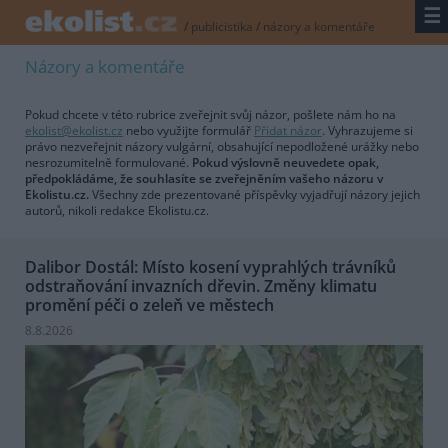
☰
/
publicistika
/
názory a komentáře
Názory a komentáře
Pokud chcete v této rubrice zveřejnit svůj názor, pošlete nám ho na
ekolist@ekolist.cz
nebo využijte formulář
Přidat názor
. Vyhrazujeme si
právo nezveřejnit názory vulgární, obsahující nepodložené urážky nebo
nesrozumitelně formulované.
Pokud výslovně neuvedete opak,
předpokládáme, že souhlasíte se zveřejněním vašeho názoru v
Ekolistu.cz.
Všechny zde prezentované příspěvky vyjadřují názory jejich
autorů, nikoli redakce Ekolistu.cz.
Dalibor Dostál: Místo kosení vyprahlých trávníků
odstraňování invazních dřevin. Změny klimatu
promění péči o zeleň ve městech
8.8.2026