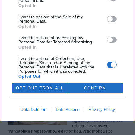
personal data.
Luboš Pavlovič: Veřejnost může do poloviny srpna
Opted In
připomínkovat plavební kanál u Přelouče
3.8.2026
I want to opt-out of the Sale of my
Diskuse: 16
Personal Data.
Ministerstvo životního
Opted In
prostředí oznámilo 14.
července 2026 zahájení
I want to opt-out of processing my
zjišťovacího řízení pro záměr
Personal Data for Targeted Advertising.
„Stupeň Přelouč II“ za asi 3,3
Opted In
miliardy korun, který má prodloužit splavnost Labe o 23 kilometrů
do Pardubic. Veřejnost může své vyjádření k vlivům této stavby na
I want to opt-out of Collection, Use,
Retention, Sale, and/or Sharing of my
životní prostředí poslat ministerstvu do 13. srpna 2026.
Personal Data that Is Unrelated with the
Purposes for which it was collected.
Opted Out
Kilian Kaminski: Evropa slibuje právo na opravu.
Budou ale opravy skutečně levnější?
OPT OUT FROM ALL
CONFIRM
1.8.2026
Diskuse: 41
Členské státy nyní převádějí
novou evropskou směrnici o
Data Deletion
Data Access
Privacy Policy
právu na opravu do své
legislativy. Podle společnosti
refurbed, evropským
marketplace s repasovanou elektronikou, však mohou i po