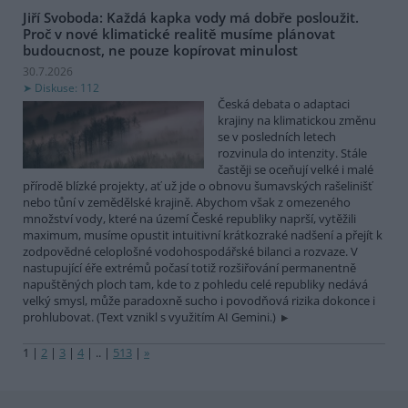
Jiří Svoboda: Každá kapka vody má dobře posloužit.
Proč v nové klimatické realitě musíme plánovat
budoucnost, ne pouze kopírovat minulost
30.7.2026
Diskuse: 112
Česká debata o adaptaci
krajiny na klimatickou změnu
se v posledních letech
rozvinula do intenzity. Stále
častěji se oceňují velké i malé
přírodě blízké projekty, ať už jde o obnovu šumavských rašelinišť
nebo tůní v zemědělské krajině. Abychom však z omezeného
množství vody, které na území České republiky naprší, vytěžili
maximum, musíme opustit intuitivní krátkozraké nadšení a přejít k
zodpovědné celoplošné vodohospodářské bilanci a rozvaze. V
nastupující éře extrémů počasí totiž rozšiřování permanentně
napuštěných ploch tam, kde to z pohledu celé republiky nedává
velký smysl, může paradoxně sucho i povodňová rizika dokonce i
prohlubovat. (Text vznikl s využitím AI Gemini.)
1
|
2
|
3
|
4
|
..
|
513
|
»