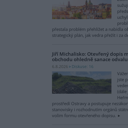
sužuj
předs
uchyl
probl
přestala problém přehlížet a nabídla 
strategický plán, jak vedra přežít i za 
Jiří Michalisko: Otevřený dopis 
obchodu ohledně sanace odval
Diskuse: 16
6.8.2026
Vážen
jste 
veden
(dále
Heřma
prostředí Ostravy a postupuje nezákon
stanovisky i rozhodnutím orgánů státní
volím formu otevřeného dopisu.