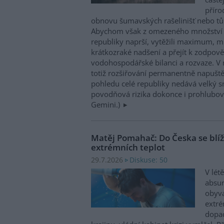
příro
obnovu šumavských rašelinišť nebo tůn
Abychom však z omezeného množství v
republiky naprší, vytěžili maximum, mu
krátkozraké nadšení a přejít k zodpov
vodohospodářské bilanci a rozvaze. V 
totiž rozšiřování permanentně napuště
pohledu celé republiky nedává velký 
povodňová rizika dokonce i prohlubovat
Gemini.)
Matěj Pomahač: Do Česka se blíží 
extrémních teplot
Diskuse: 50
29.7.2026
V lét
absu
obyva
extré
dopad