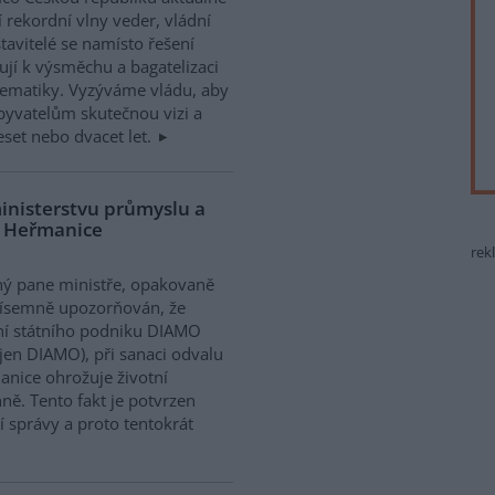
í rekordní vlny veder, vládní
tavitelé se namísto řešení
ují k výsměchu a bagatelizaci
ematiky. Vyzýváme vládu, aby
obyvatelům skutečnou vizi a
deset nebo dvacet let.
ministerstvu průmyslu a
u Heřmanice
rek
ý pane ministře, opakovaně
písemně upozorňován, že
í státního podniku DIAMO
 jen DIAMO), při sanaci odvalu
nice ohrožuje životní
ně. Tento fakt je potvrzen
 správy a proto tentokrát