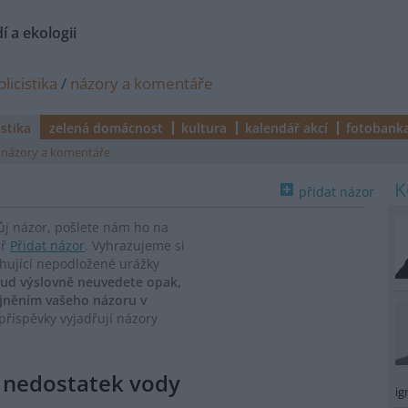
í a ekologii
licistika
/
názory a komentáře
istika
zelená domácnost
kultura
kalendář akcí
fotobank
názory a komentáře
přidat názor
vůj názor, pošlete nám ho na
ář
Přidat názor
. Vyhrazujeme si
ahující nepodložené urážky
ud výslovně neuvedete opak,
ejněním vašeho názoru v
říspěvky vyjadřují názory
e nedostatek vody
ig