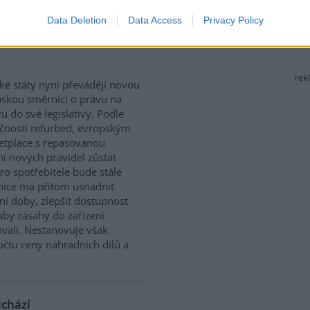
Data Deletion
Data Access
Privacy Policy
 právo na opravu. Budou
rek
ké státy nyní převádějí novou
skou směrnici o právu na
u do své legislativy. Podle
čnosti refurbed, evropským
tplace s repasovanou
í nových pravidel zůstat
ro spotřebitele bude stále
nice má přitom usnadnit
ní doby, zlepšit dostupnost
aby zásahy do zařízení
vali. Nestanovuje však
očtu ceny náhradních dílů a
ichází