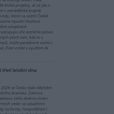
dě blízké projekty, ať už jde o
í v zemědělské krajině.
ody, které na území České
síme opustit intuitivní
ědné celoplošné
nastupující éře extrémů počasí
ných ploch tam, kde to z
smysl, může paradoxně sucho i
. (Text vznikl s využitím AI
třetí letošní vlna
ě 2026 se Česko stalo dějištěm
rdního dramatu. Zatímco
telstvo čelilo dvěma vlnám
mních veder se zásadními
y na životy, hospodářství i