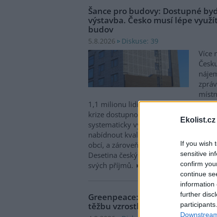
Šance pro budovy: Dostupné byd
výstavba. Česko musí lépe využít
budov
Diskuse: 39
5.8.2026
Více 
Česku
nájem
zpráv
místn
1,1 milionu lidí, tedy zhruba 40 % osob
krize dostupnosti bydlení je kromě no
Ekolist.cz
systematicky využívat také renovace s
nabídnout kvalitní bydlení, například d
If you wish 
obcí, a zároveň snižovat jeho dlouhod
sensitive in
Desetina českých domácností totiž vyd
confirm you
svých příjmů.
continue se
information 
further disc
Greenpeace: Podpora moratori
participants
těžbu vzrostla na 46 států. ČR m
Downstream 