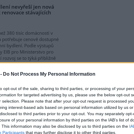
lení nevyřeší jen nová
 renovace stávajících
než 380 tisíc domácností v
 potřebuje cenově dostupné
ní bydlení. Podle výstupů
y EIB pro Ministerstvo pro
í rozvoj se to týká přibližně
 žijících v nájmu. K řešení
vé výstavby nutné
 -
Do Not Process My Personal Information
távajících budov. Ty mohou
íky využití objektů v centrech
to opt-out of the sale, sharing to third parties, or processing of your per
obé provozní náklady.
formation for targeted advertising by us, please use the below opt-out s
ává na bydlení více než 40 %
r selection. Please note that after your opt-out request is processed y
eing interest-based ads based on personal information utilized by us or
disclosed to third parties prior to your opt-out. You may separately opt-
losure of your personal information by third parties on the IAB’s list of
a na hlubokomořskou
. This information may also be disclosed by us to third parties on the
IA
ezi nimi zatím chybí
Participants
that may further disclose it to other third parties.