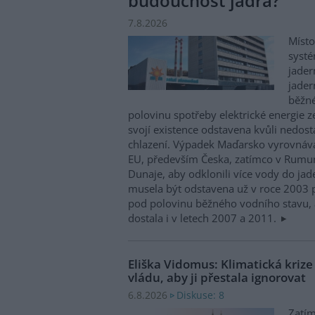
budoucnost jádra?
7.8.2026
Místo
systé
jader
jader
běžn
polovinu spotřeby elektrické energie z
svojí existence odstavena kvůli nedost
chlazení. Výpadek Maďarsko vyrovnáv
EU, především Česka, zatímco v Rumun
Dunaje, aby odklonili více vody do ja
musela být odstavena už v roce 2003 p
pod polovinu běžného vodního stavu, 
dostala i v letech 2007 a 2011.
Eliška Vidomus: Klimatická kriz
vládu, aby ji přestala ignorovat
Diskuse: 8
6.8.2026
Zatím