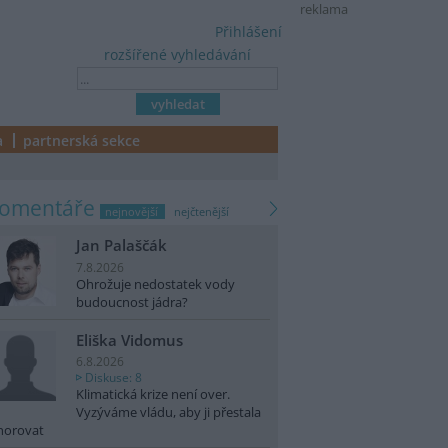
reklama
Přihlášení
rozšířené vyhledávání
a
partnerská sekce
komentáře
nejnovější
nejčtenější
Jan Palaščák
7.8.2026
Ohrožuje nedostatek vody
budoucnost jádra?
Eliška Vidomus
6.8.2026
Diskuse: 8
Klimatická krize není over.
Vyzýváme vládu, aby ji přestala
norovat