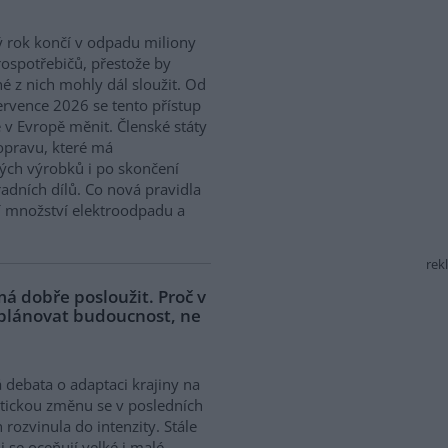
 rok končí v odpadu miliony
rospotřebičů, přestože by
 z nich mohly dál sloužit. Od
ervence 2026 se tento přístup
 v Evropě měnit. Členské státy
opravu, které má
ých výrobků i po skončení
adních dílů. Co nová pravidla
í množství elektroodpadu a
rek
á dobře posloužit. Proč v
 plánovat budoucnost, ne
 debata o adaptaci krajiny na
tickou změnu se v posledních
h rozvinula do intenzity. Stále
ji se oceňují velké i malé