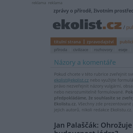
reklama
reklama
zprávy o přírodě, životním prostřed
/
pub
titulní strana
zpravodajství
public
příroda
civilizace
rozhovory
eseje
Názory a komentáře
Pokud chcete v této rubrice zveřejnit s
ekolist@ekolist.cz
nebo využijte formul
právo nezveřejnit názory vulgární, obs
nebo nesrozumitelně formulované.
Pok
předpokládáme, že souhlasíte se zveř
Ekolistu.cz.
Všechny zde prezentované p
jejich autorů, nikoli redakce Ekolistu.cz.
Jan Palaščák: Ohrožuj