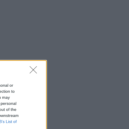
sonal or
ection to
ou may
 personal
out of the
 downstream
B’s List of