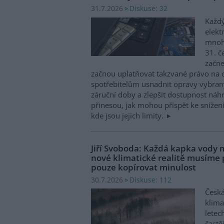
Diskuse: 32
31.7.2026
Každý
elekt
mnohé
31. č
začne
začnou uplatňovat takzvané právo na 
spotřebitelům usnadnit opravy vybran
záruční doby a zlepšit dostupnost náhr
přinesou, jak mohou přispět ke snížen
kde jsou jejich limity.
Jiří Svoboda: Každá kapka vody m
nové klimatické realitě musíme
pouze kopírovat minulost
Diskuse: 112
30.7.2026
Česká
klima
letec
častě