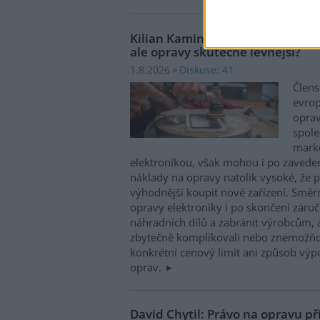
Kilian Kaminski: Evropa slibuje
ale opravy skutečně levnější?
Diskuse: 41
1.8.2026
Člens
evrop
oprav
spole
marke
elektronikou, však mohou i po zaveden
náklady na opravy natolik vysoké, že p
výhodnější koupit nové zařízení. Směr
opravy elektroniky i po skončení záruč
náhradních dílů a zabránit výrobcům, 
zbytečně komplikovali nebo znemožňo
konkrétní cenový limit ani způsob výp
oprav.
David Chytil: Právo na opravu př