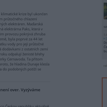
 klimatické krize byl ukončen
m průtočného chlazení
ných elektráren. Maďarská
sa
ná elektrárna Paks, která v
ém provozu pokrývá zhruba
5.
emě, byla poprvé za 44 let
Do
atku vody pro její průtočné
Če
á dodávkami z ostatních zemí
b
sku odpalují ženisté břehy
derky Cernavoda. Ta přitom
roto, že hladina Dunaje klesla
re
a do podobných potíží se
e není over. Vyzýváme
co Českou republiku aktuálně