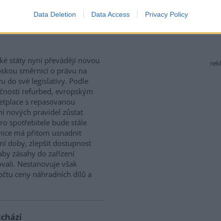
Data Deletion
Data Access
Privacy Policy
 právo na opravu. Budou
ké státy nyní převádějí novou
rek
skou směrnici o právu na
u do své legislativy. Podle
čnosti refurbed, evropským
tplace s repasovanou
í nových pravidel zůstat
ro spotřebitele bude stále
nice má přitom usnadnit
ní doby, zlepšit dostupnost
aby zásahy do zařízení
vali. Nestanovuje však
očtu ceny náhradních dílů a
ichází