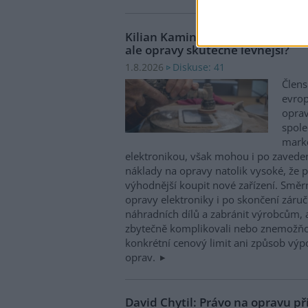
Kilian Kaminski: Evropa slibuje
ale opravy skutečně levnější?
Diskuse: 41
1.8.2026
Člens
evrop
oprav
spole
marke
elektronikou, však mohou i po zaveden
náklady na opravy natolik vysoké, že p
výhodnější koupit nové zařízení. Směr
opravy elektroniky i po skončení záruč
náhradních dílů a zabránit výrobcům, 
zbytečně komplikovali nebo znemožňo
konkrétní cenový limit ani způsob výp
oprav.
David Chytil: Právo na opravu př