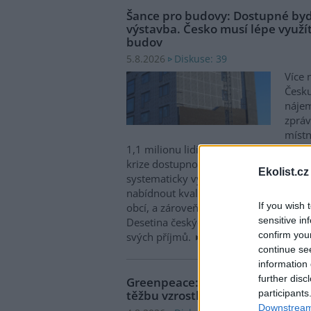
Šance pro budovy: Dostupné byd
výstavba. Česko musí lépe využít
budov
Diskuse: 39
5.8.2026
Více 
Česku
nájem
zpráv
místn
1,1 milionu lidí, tedy zhruba 40 % osob
krize dostupnosti bydlení je kromě no
Ekolist.cz
systematicky využívat také renovace s
nabídnout kvalitní bydlení, například d
If you wish 
obcí, a zároveň snižovat jeho dlouhod
sensitive in
Desetina českých domácností totiž vyd
confirm you
svých příjmů.
continue se
information 
further disc
Greenpeace: Podpora moratori
participants
těžbu vzrostla na 46 států. ČR m
Downstream 