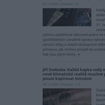
Diskuse: 32
31.7.2026
Každý
elekt
mnohé
31. č
začne
začnou uplatňovat takzvané právo na 
spotřebitelům usnadnit opravy vybran
záruční doby a zlepšit dostupnost náhr
přinesou, jak mohou přispět ke snížen
kde jsou jejich limity.
Jiří Svoboda: Každá kapka vody m
nové klimatické realitě musíme
pouze kopírovat minulost
Diskuse: 112
30.7.2026
Česká
klima
letec
častě