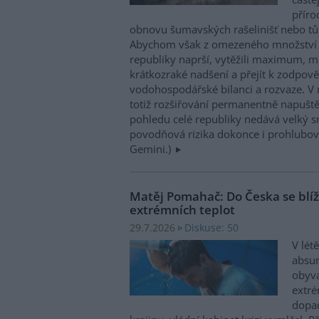
příro
obnovu šumavských rašelinišť nebo tůn
Abychom však z omezeného množství v
republiky naprší, vytěžili maximum, mu
krátkozraké nadšení a přejít k zodpov
vodohospodářské bilanci a rozvaze. V 
totiž rozšiřování permanentně napuště
pohledu celé republiky nedává velký 
povodňová rizika dokonce i prohlubovat
Gemini.)
Matěj Pomahač: Do Česka se blíží 
extrémních teplot
Diskuse: 50
29.7.2026
V lét
absu
obyva
extré
dopad