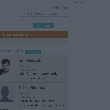
reklama
Přihlášení
rozšířené vyhledávání
a
partnerská sekce
komentáře
nejnovější
nejčtenější
Jan Palaščák
7.8.2026
Diskuse: 9
Ohrožuje nedostatek vody
budoucnost jádra?
Eliška Vidomus
6.8.2026
Diskuse: 24
Klimatická krize není over.
Vyzýváme vládu, aby ji přestala
norovat