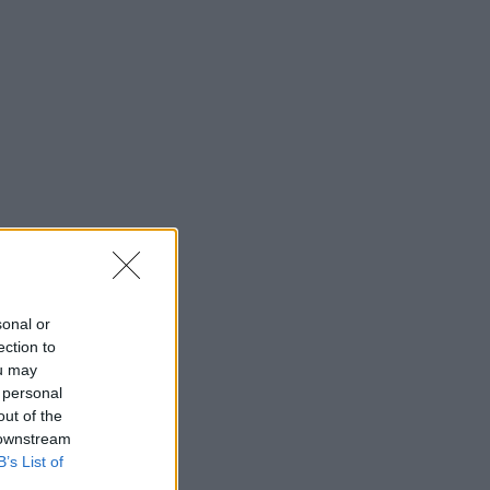
sonal or
ection to
ou may
 personal
out of the
 downstream
B’s List of