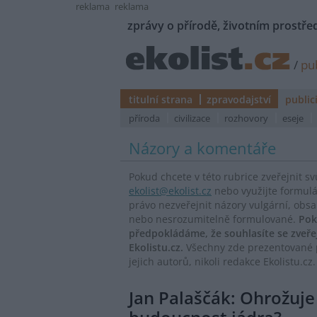
reklama
reklama
zprávy o přírodě, životním prostřed
/
pub
titulní strana
zpravodajství
public
příroda
civilizace
rozhovory
eseje
Názory a komentáře
Pokud chcete v této rubrice zveřejnit s
ekolist@ekolist.cz
nebo využijte formul
právo nezveřejnit názory vulgární, obs
nebo nesrozumitelně formulované.
Pok
předpokládáme, že souhlasíte se zveř
Ekolistu.cz.
Všechny zde prezentované p
jejich autorů, nikoli redakce Ekolistu.cz.
Jan Palaščák: Ohrožuj