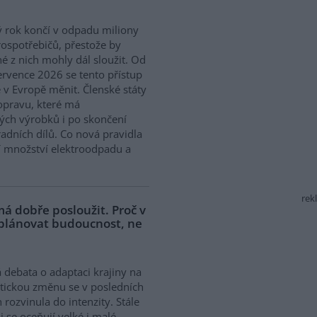
 rok končí v odpadu miliony
rospotřebičů, přestože by
 z nich mohly dál sloužit. Od
ervence 2026 se tento přístup
 v Evropě měnit. Členské státy
opravu, které má
ých výrobků i po skončení
adních dílů. Co nová pravidla
í množství elektroodpadu a
rek
á dobře posloužit. Proč v
 plánovat budoucnost, ne
 debata o adaptaci krajiny na
tickou změnu se v posledních
h rozvinula do intenzity. Stále
ji se oceňují velké i malé