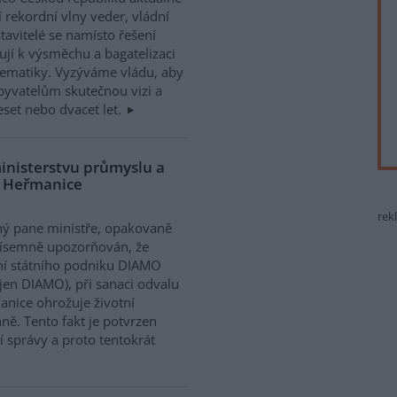
í rekordní vlny veder, vládní
tavitelé se namísto řešení
ují k výsměchu a bagatelizaci
ematiky. Vyzýváme vládu, aby
obyvatelům skutečnou vizi a
deset nebo dvacet let.
ministerstvu průmyslu a
u Heřmanice
rek
ý pane ministře, opakovaně
písemně upozorňován, že
í státního podniku DIAMO
 jen DIAMO), při sanaci odvalu
nice ohrožuje životní
ně. Tento fakt je potvrzen
 správy a proto tentokrát