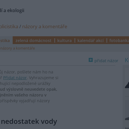
í a ekologii
licistika
/
názory a komentáře
istika
zelená domácnost
kultura
kalendář akcí
fotobank
názory a komentáře
přidat názor
vůj názor, pošlete nám ho na
ář
Přidat názor
. Vyhrazujeme si
ahující nepodložené urážky
ud výslovně neuvedete opak,
ejněním vašeho názoru v
říspěvky vyjadřují názory
e nedostatek vody
ig