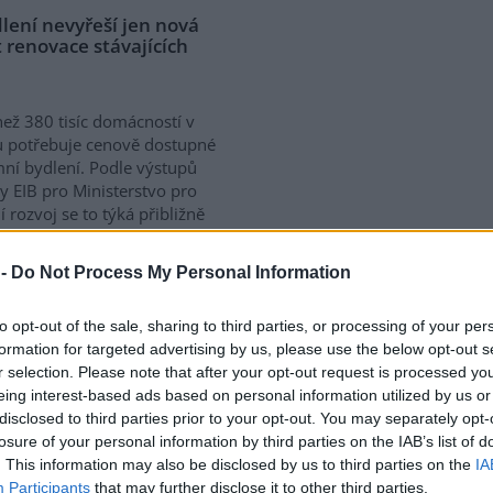
lení nevyřeší jen nová
 renovace stávajících
než 380 tisíc domácností v
 potřebuje cenově dostupné
ní bydlení. Podle výstupů
y EIB pro Ministerstvo pro
í rozvoj se to týká přibližně
 žijících v nájmu. K řešení
vé výstavby nutné
 -
Do Not Process My Personal Information
távajících budov. Ty mohou
íky využití objektů v centrech
to opt-out of the sale, sharing to third parties, or processing of your per
obé provozní náklady.
formation for targeted advertising by us, please use the below opt-out s
ává na bydlení více než 40 %
r selection. Please note that after your opt-out request is processed y
eing interest-based ads based on personal information utilized by us or
disclosed to third parties prior to your opt-out. You may separately opt-
losure of your personal information by third parties on the IAB’s list of
a na hlubokomořskou
. This information may also be disclosed by us to third parties on the
IA
ezi nimi zatím chybí
Participants
that may further disclose it to other third parties.