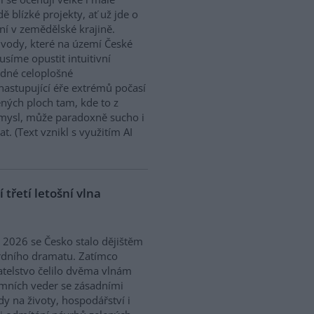
dě blízké projekty, ať už jde o
í v zemědělské krajině.
ody, které na území České
síme opustit intuitivní
ědné celoplošné
nastupující éře extrémů počasí
ných ploch tam, kde to z
smysl, může paradoxně sucho i
. (Text vznikl s využitím AI
třetí letošní vlna
ě 2026 se Česko stalo dějištěm
rdního dramatu. Zatímco
telstvo čelilo dvěma vlnám
mních veder se zásadními
y na životy, hospodářství i