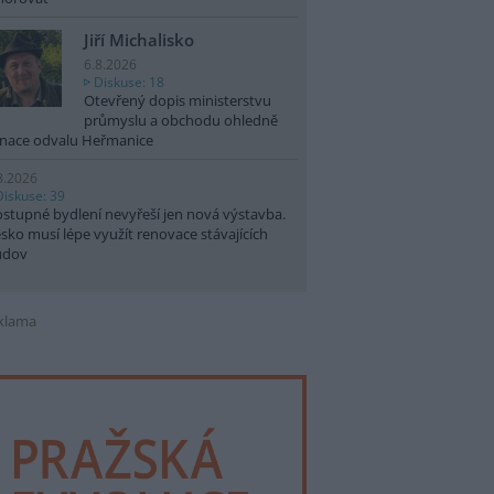
Jiří Michalisko
6.8.2026
Diskuse: 18
Otevřený dopis ministerstvu
průmyslu a obchodu ohledně
nace odvalu Heřmanice
8.2026
Diskuse: 39
stupné bydlení nevyřeší jen nová výstavba.
sko musí lépe využít renovace stávajících
udov
klama