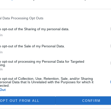
víkend skončilo 31. Valné
máždění Mezinárodního úřadu
ořské dno (ISA), kde měla své
l Data Processing Opt Outs
upení i Česká republika.
ání skončilo zklamáním,
o opt-out of the Sharing of my personal data.
dařilo jasně deklarovat, že
In
 nebudou tolerovány.
o opt-out of the Sale of my Personal Data.
In
do poloviny srpna
 Přelouče
to opt-out of processing my Personal Data for Targeted
ing.
In
terstvo životního prostředí
ilo 14. července 2026
o opt-out of Collection, Use, Retention, Sale, and/or Sharing
ení zjišťovacího řízení pro
ersonal Data that Is Unrelated with the Purposes for which it
lected.
 „Stupeň Přelouč II“ za asi 3,3
Out
rdy korun, který má prodloužit
ubic. Veřejnost může své
OPT OUT FROM ALL
CONFIRM
ní prostředí poslat