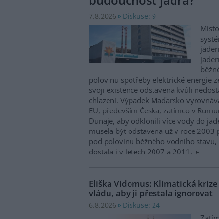
budoucnost jádra?
Diskuse: 9
7.8.2026
Místo
systé
jader
jader
běžn
polovinu spotřeby elektrické energie z
svojí existence odstavena kvůli nedost
chlazení. Výpadek Maďarsko vyrovnáv
EU, především Česka, zatímco v Rumun
Dunaje, aby odklonili více vody do ja
musela být odstavena už v roce 2003 p
pod polovinu běžného vodního stavu, 
dostala i v letech 2007 a 2011.
Eliška Vidomus: Klimatická kriz
vládu, aby ji přestala ignorovat
Diskuse: 24
6.8.2026
Zatím