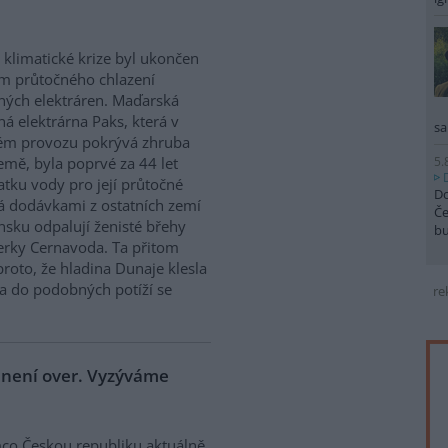
 klimatické krize byl ukončen
m průtočného chlazení
ných elektráren. Maďarská
ná elektrárna Paks, která v
sa
ém provozu pokrývá zhruba
5.
emě, byla poprvé za 44 let
atku vody pro její průtočné
Do
á dodávkami z ostatních zemí
Če
sku odpalují ženisté břehy
b
derky Cernavoda. Ta přitom
roto, že hladina Dunaje klesla
a do podobných potíží se
re
e není over. Vyzýváme
co Českou republiku aktuálně