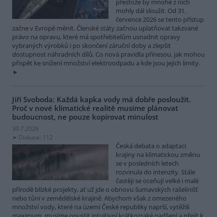
přestože by mnohé z nich
mohly dál sloužit. Od 31.
července 2026 se tento přístup
začne v Evropě měnit. Členské státy začnou uplatňovat takzvané
právo na opravu, které má spotřebitelům usnadnit opravy
vybraných výrobků i po skončení záruční doby a zlepšit
dostupnost náhradních dílů. Co nová pravidla přinesou, jak mohou
přispět ke snížení množství elektroodpadu a kde jsou jejich limity.
Jiří Svoboda: Každá kapka vody má dobře posloužit.
Proč v nové klimatické realitě musíme plánovat
budoucnost, ne pouze kopírovat minulost
30.7.2026
Diskuse: 112
Česká debata o adaptaci
krajiny na klimatickou změnu
se v posledních letech
rozvinula do intenzity. Stále
častěji se oceňují velké i malé
přírodě blízké projekty, ať už jde o obnovu šumavských rašelinišť
nebo tůní v zemědělské krajině. Abychom však z omezeného
množství vody, které na území České republiky naprší, vytěžili
maximum, musíme opustit intuitivní krátkozraké nadšení a přejít k