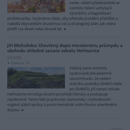
veder, vládní představitelé se
namísto řešení uchylují k
výsměchu a bagatelizaci
problematiky. Vyzýváme vládu, aby přestala problém přehlížet a
nabídla obyvatelům skutečnou vizi a strategický plán, jak vedra
přežít i za deset nebo dvacet let.
Jiří Michalisko: Otevřený dopis ministerstvu průmyslu a
obchodu ohledně sanace odvalu Heřmanice
6.8.2026
Diskuse: 16
Vážený pane ministře,
opakovaně jste písemně
upozorňován, že vedení
státního podniku DIAMO (dále
jen DIAMO), při sanaci odvalu
Heřmanice ohrožuje životní prostředí Ostravy a postupuje
nezákonně. Tento fakt je potvrzen stanovisky i rozhodnutím
orgánů státní správy a proto tentokrát volím formu otevřeného
dopisu.
reklama