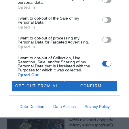
Kilian Kaminski: Evropa slibuje právo na opravu.
personal data.
Budou ale opravy skutečně levnější?
Opted In
1.8.2026
I want to opt-out of the Sale of my
Diskuse: 41
Personal Data.
Členské státy nyní převádějí
Opted In
novou evropskou směrnici o
právu na opravu do své
I want to opt-out of processing my
legislativy. Podle společnosti
Personal Data for Targeted Advertising.
refurbed, evropským
Opted In
marketplace s repasovanou elektronikou, však mohou i po
zavedení nových pravidel zůstat náklady na opravy natolik vysoké,
I want to opt-out of Collection, Use,
že pro spotřebitele bude stále výhodnější koupit nové zařízení.
Retention, Sale, and/or Sharing of my
Směrnice má přitom usnadnit opravy elektroniky i po skončení
Personal Data that Is Unrelated with the
Purposes for which it was collected.
záruční doby, zlepšit dostupnost náhradních dílů a zabránit
Opted Out
výrobcům, aby zásahy do zařízení zbytečně komplikovali nebo
znemožňovali. Nestanovuje však konkrétní cenový limit ani
způsob výpočtu ceny náhradních dílů a oprav.
OPT OUT FROM ALL
CONFIRM
David Chytil: Právo na opravu přichází
Data Deletion
Data Access
Privacy Policy
31.7.2026
Diskuse: 32
Každý rok končí v odpadu
miliony elektrospotřebičů,