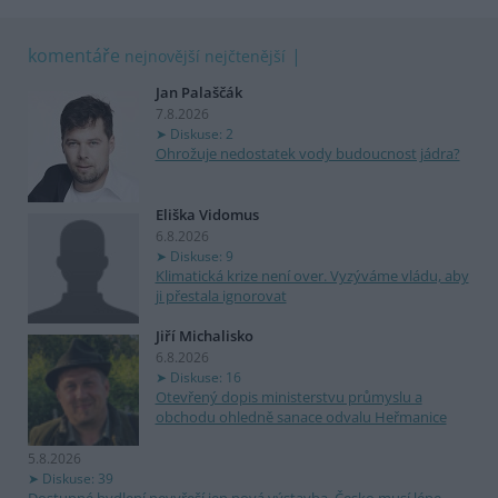
komentáře
nejnovější
nejčtenější
Jan Palaščák
7.8.2026
Diskuse: 2
Ohrožuje nedostatek vody budoucnost jádra?
Eliška Vidomus
6.8.2026
Diskuse: 9
Klimatická krize není over. Vyzýváme vládu, aby
ji přestala ignorovat
Jiří Michalisko
6.8.2026
Diskuse: 16
Otevřený dopis ministerstvu průmyslu a
obchodu ohledně sanace odvalu Heřmanice
5.8.2026
Diskuse: 39
Dostupné bydlení nevyřeší jen nová výstavba. Česko musí lépe