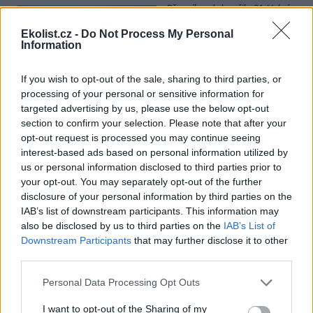
Přes víkend skončilo 31. Valné
shromáždění Mezinárodního
úřadu pro mořské dno (ISA),
Ekolist.cz -
Do Not Process My Personal
Information
kde měla své zastoupení i
Česká republika. Zasedání
skončilo zklamáním, protože se vládám členských států nepodařilo
If you wish to opt-out of the sale, sharing to third parties, or
jasně deklarovat, že snahy o nezákonnou hlubinnou těžbu
processing of your personal or sensitive information for
nebudou tolerovány.
targeted advertising by us, please use the below opt-out
section to confirm your selection. Please note that after your
Luboš Pavlovič: Veřejnost může do poloviny srpna
opt-out request is processed you may continue seeing
připomínkovat plavební kanál u Přelouče
interest-based ads based on personal information utilized by
3.8.2026
us or personal information disclosed to third parties prior to
Diskuse: 16
your opt-out. You may separately opt-out of the further
Ministerstvo životního
disclosure of your personal information by third parties on the
prostředí oznámilo 14.
IAB’s list of downstream participants. This information may
července 2026 zahájení
also be disclosed by us to third parties on the
IAB’s List of
zjišťovacího řízení pro záměr
„Stupeň Přelouč II“ za asi 3,3
Downstream Participants
that may further disclose it to other
miliardy korun, který má prodloužit splavnost Labe o 23 kilometrů
third parties.
do Pardubic. Veřejnost může své vyjádření k vlivům této stavby na
životní prostředí poslat ministerstvu do 13. srpna 2026.
Personal Data Processing Opt Outs
I want to opt-out of the Sharing of my