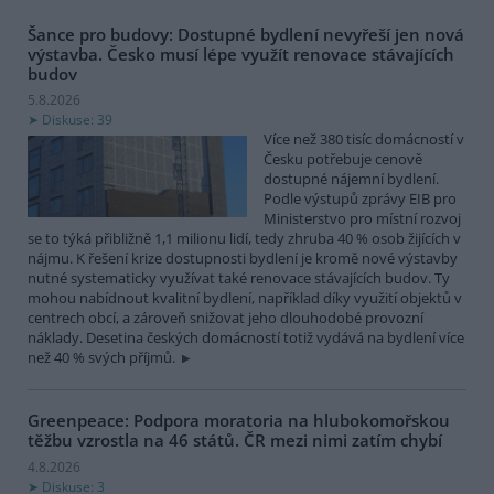
Šance pro budovy: Dostupné bydlení nevyřeší jen nová
výstavba. Česko musí lépe využít renovace stávajících
budov
5.8.2026
Diskuse: 39
Více než 380 tisíc domácností v
Česku potřebuje cenově
dostupné nájemní bydlení.
Podle výstupů zprávy EIB pro
Ministerstvo pro místní rozvoj
se to týká přibližně 1,1 milionu lidí, tedy zhruba 40 % osob žijících v
nájmu. K řešení krize dostupnosti bydlení je kromě nové výstavby
nutné systematicky využívat také renovace stávajících budov. Ty
mohou nabídnout kvalitní bydlení, například díky využití objektů v
centrech obcí, a zároveň snižovat jeho dlouhodobé provozní
náklady. Desetina českých domácností totiž vydává na bydlení více
než 40 % svých příjmů.
Greenpeace: Podpora moratoria na hlubokomořskou
těžbu vzrostla na 46 států. ČR mezi nimi zatím chybí
4.8.2026
Diskuse: 3