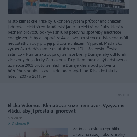
Místo klimatické krize byl ukončen systém průtočného chlazení
jaderných elektráren. Maďarská jaderná elektrárna Paks, která v
běžném provozu pokrývá zhruba polovinu spotřeby elektrické
energie země, byla poprvé za 44 let svojí existence odstavena kvůli
nedostatku vody pro její průtočné chlazení. Výpadek Maďarsko
vyrovnává dodávkami z ostatních zemí EU, především Česka,
zatímco v Rumunsku odpalují ženisté břehy Dunaje, aby odklonili
více vody do jaderky Cernavoda. Ta přitom musela být odstavena
už v roce 2003 proto, že hladina Dunaje klesla pod polovinu
běžného vodního stavu, a do podobných potíží se dostala i v
letech 2007 a 2011.
reklama
Eliška Vidomus: Klimatická krize není over. Vyzýváme
vládu, aby ji přestala ignorovat
6.8.2026
Diskuse: 9
Zatímco Českou republiku
aktuálně sužují rekordní vlny