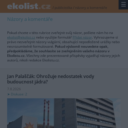
☰
/
publicistika
/
názory a komentáře
Názory a komentáře
Pokud chcete v této rubrice zveřejnit svůj názor, pošlete nám ho na
ekolist@ekolist.cz
nebo využijte formulář
Přidat názor
. Vyhrazujeme si
právo nezveřejnit názory vulgární, obsahující nepodložené urážky nebo
nesrozumitelně formulované.
Pokud výslovně neuvedete opak,
předpokládáme, že souhlasíte se zveřejněním vašeho názoru v
Ekolistu.cz.
Všechny zde prezentované příspěvky vyjadřují názory jejich
autorů, nikoli redakce Ekolistu.cz.
Jan Palaščák: Ohrožuje nedostatek vody
budoucnost jádra?
7.8.2026
Diskuse: 2