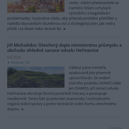
veder, vládní představitelé se
namísto řešení uchylují k
výsměchu a bagatelizaci
problematiky. Vyzýváme vládu, aby přestala problém přehlížet a
nabídla obyvatelům skutečnou vizi a strategický plán, jak vedra
přežít i za deset nebo dvacet let.
Jiří Michalisko: Otevřený dopis ministerstvu průmyslu a
obchodu ohledně sanace odvalu Heřmanice
6.8.2026
Diskuse: 18
Vážený pane ministře,
opakovaně jste písemně
upozorňován, že vedení
státního podniku DIAMO (dále
jen DIAMO), při sanaci odvalu
Heřmanice ohrožuje životní prostředí Ostravy a postupuje
nezákonně. Tento fakt je potvrzen stanovisky i rozhodnutím
orgánů státní správy a proto tentokrát volím formu otevřeného
dopisu.
reklama