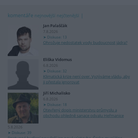
komentáře
nejnovější
nejčtenější
Jan Palaščák
7.8.2026
Diskuse: 13
Ohrožuje nedostatek vody budoucnost jádra?
Eliška Vidomus
6.8.2026
Diskuse: 32
Klimatická krize není over. Vyzýváme vládu, aby
ji přestala ignorovat
Jiří Michalisko
6.8.2026
Diskuse: 18
Otevřený dopis ministerstvu průmyslu a
obchodu ohledně sanace odvalu Heřmanice
5.8.2026
Diskuse: 39
Dostupné bydlení nevyřeší jen nová výstavba. Česko musí lépe