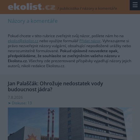
☰
/
publicistika
/
názory a komentáře
Názory a komentáře
Pokud chcete v této rubrice zveřejnit svůj názor, pošlete nám ho na
ekolist@ekolist.cz
nebo využijte formulář
Přidat názor
. Vyhrazujeme si
právo nezveřejnit názory vulgární, obsahující nepodložené urážky nebo
nesrozumitelně formulované.
Pokud výslovně neuvedete opak,
předpokládáme, že souhlasíte se zveřejněním vašeho názoru v
Ekolistu.cz.
Všechny zde prezentované příspěvky vyjadřují názory jejich
autorů, nikoli redakce Ekolistu.cz.
Jan Palaščák: Ohrožuje nedostatek vody
budoucnost jádra?
7.8.2026
Diskuse: 13