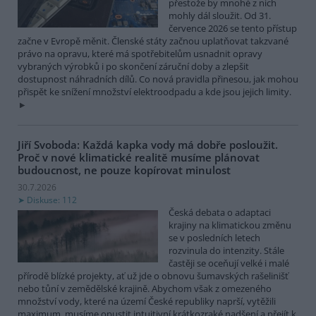
přestože by mnohé z nich
mohly dál sloužit. Od 31.
července 2026 se tento přístup
začne v Evropě měnit. Členské státy začnou uplatňovat takzvané
právo na opravu, které má spotřebitelům usnadnit opravy
vybraných výrobků i po skončení záruční doby a zlepšit
dostupnost náhradních dílů. Co nová pravidla přinesou, jak mohou
přispět ke snížení množství elektroodpadu a kde jsou jejich limity.
Jiří Svoboda: Každá kapka vody má dobře posloužit.
Proč v nové klimatické realitě musíme plánovat
budoucnost, ne pouze kopírovat minulost
30.7.2026
Diskuse: 112
Česká debata o adaptaci
krajiny na klimatickou změnu
se v posledních letech
rozvinula do intenzity. Stále
častěji se oceňují velké i malé
přírodě blízké projekty, ať už jde o obnovu šumavských rašelinišť
nebo tůní v zemědělské krajině. Abychom však z omezeného
množství vody, které na území České republiky naprší, vytěžili
maximum, musíme opustit intuitivní krátkozraké nadšení a přejít k