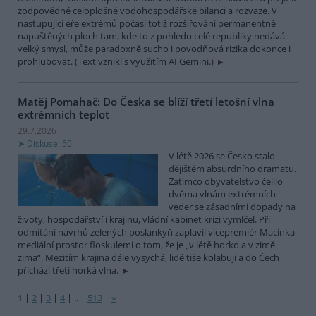
zodpovědné celoplošné vodohospodářské bilanci a rozvaze. V
nastupující éře extrémů počasí totiž rozšiřování permanentně
napuštěných ploch tam, kde to z pohledu celé republiky nedává
velký smysl, může paradoxně sucho i povodňová rizika dokonce i
prohlubovat. (Text vznikl s využitím AI Gemini.)
Matěj Pomahač: Do Česka se blíží třetí letošní vlna
extrémních teplot
29.7.2026
Diskuse: 50
V létě 2026 se Česko stalo
dějištěm absurdního dramatu.
Zatímco obyvatelstvo čelilo
dvěma vlnám extrémních
veder se zásadními dopady na
životy, hospodářství i krajinu, vládní kabinet krizi vymlčel. Při
odmítání návrhů zelených poslankyň zaplavil vicepremiér Macinka
mediální prostor floskulemi o tom, že je „v létě horko a v zimě
zima“. Mezitím krajina dále vysychá, lidé tiše kolabují a do Čech
přichází třetí horká vlna.
1
|
2
|
3
|
4
|
..
|
513
|
»