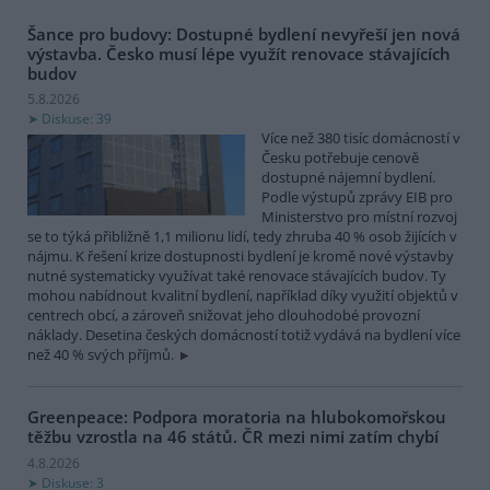
Šance pro budovy: Dostupné bydlení nevyřeší jen nová
výstavba. Česko musí lépe využít renovace stávajících
budov
5.8.2026
Diskuse: 39
Více než 380 tisíc domácností v
Česku potřebuje cenově
dostupné nájemní bydlení.
Podle výstupů zprávy EIB pro
Ministerstvo pro místní rozvoj
se to týká přibližně 1,1 milionu lidí, tedy zhruba 40 % osob žijících v
nájmu. K řešení krize dostupnosti bydlení je kromě nové výstavby
nutné systematicky využívat také renovace stávajících budov. Ty
mohou nabídnout kvalitní bydlení, například díky využití objektů v
centrech obcí, a zároveň snižovat jeho dlouhodobé provozní
náklady. Desetina českých domácností totiž vydává na bydlení více
než 40 % svých příjmů.
Greenpeace: Podpora moratoria na hlubokomořskou
těžbu vzrostla na 46 států. ČR mezi nimi zatím chybí
4.8.2026
Diskuse: 3