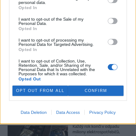
Kilian Kaminski: Evropa slibuje právo na opravu.
personal data.
Budou ale opravy skutečně levnější?
Opted In
1.8.2026
I want to opt-out of the Sale of my
Diskuse: 41
Personal Data.
Členské státy nyní převádějí
Opted In
novou evropskou směrnici o
právu na opravu do své
I want to opt-out of processing my
legislativy. Podle společnosti
Personal Data for Targeted Advertising.
refurbed, evropským
Opted In
marketplace s repasovanou elektronikou, však mohou i po
zavedení nových pravidel zůstat náklady na opravy natolik vysoké,
I want to opt-out of Collection, Use,
že pro spotřebitele bude stále výhodnější koupit nové zařízení.
Retention, Sale, and/or Sharing of my
Směrnice má přitom usnadnit opravy elektroniky i po skončení
Personal Data that Is Unrelated with the
Purposes for which it was collected.
záruční doby, zlepšit dostupnost náhradních dílů a zabránit
Opted Out
výrobcům, aby zásahy do zařízení zbytečně komplikovali nebo
znemožňovali. Nestanovuje však konkrétní cenový limit ani
způsob výpočtu ceny náhradních dílů a oprav.
OPT OUT FROM ALL
CONFIRM
David Chytil: Právo na opravu přichází
Data Deletion
Data Access
Privacy Policy
31.7.2026
Diskuse: 32
Každý rok končí v odpadu
miliony elektrospotřebičů,