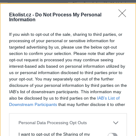
Přes víkend skončilo 31. Valné
shromáždění Mezinárodního
úřadu pro mořské dno (ISA),
Ekolist.cz -
Do Not Process My Personal
Information
kde měla své zastoupení i
Česká republika. Zasedání
skončilo zklamáním, protože se vládám členských států nepodařilo
If you wish to opt-out of the sale, sharing to third parties, or
jasně deklarovat, že snahy o nezákonnou hlubinnou těžbu
processing of your personal or sensitive information for
nebudou tolerovány.
targeted advertising by us, please use the below opt-out
section to confirm your selection. Please note that after your
Luboš Pavlovič: Veřejnost může do poloviny srpna
opt-out request is processed you may continue seeing
připomínkovat plavební kanál u Přelouče
interest-based ads based on personal information utilized by
3.8.2026
us or personal information disclosed to third parties prior to
Diskuse: 16
your opt-out. You may separately opt-out of the further
Ministerstvo životního
disclosure of your personal information by third parties on the
prostředí oznámilo 14.
IAB’s list of downstream participants. This information may
července 2026 zahájení
also be disclosed by us to third parties on the
IAB’s List of
zjišťovacího řízení pro záměr
„Stupeň Přelouč II“ za asi 3,3
Downstream Participants
that may further disclose it to other
miliardy korun, který má prodloužit splavnost Labe o 23 kilometrů
third parties.
do Pardubic. Veřejnost může své vyjádření k vlivům této stavby na
životní prostředí poslat ministerstvu do 13. srpna 2026.
Personal Data Processing Opt Outs
I want to opt-out of the Sharing of my