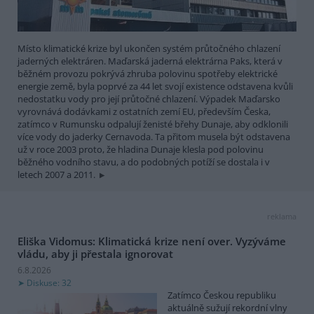
Místo klimatické krize byl ukončen systém průtočného chlazení
jaderných elektráren. Maďarská jaderná elektrárna Paks, která v
běžném provozu pokrývá zhruba polovinu spotřeby elektrické
energie země, byla poprvé za 44 let svojí existence odstavena kvůli
nedostatku vody pro její průtočné chlazení. Výpadek Maďarsko
vyrovnává dodávkami z ostatních zemí EU, především Česka,
zatímco v Rumunsku odpalují ženisté břehy Dunaje, aby odklonili
více vody do jaderky Cernavoda. Ta přitom musela být odstavena
už v roce 2003 proto, že hladina Dunaje klesla pod polovinu
běžného vodního stavu, a do podobných potíží se dostala i v
letech 2007 a 2011.
reklama
Eliška Vidomus: Klimatická krize není over. Vyzýváme
vládu, aby ji přestala ignorovat
6.8.2026
Diskuse: 32
Zatímco Českou republiku
aktuálně sužují rekordní vlny