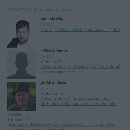
komentáře
nejnovější
nejčtenější
Jan Palaščák
7.8.2026
Ohrožuje nedostatek vody budoucnost jádra?
Eliška Vidomus
6.8.2026
Diskuse: 7
Klimatická krize není over. Vyzýváme vládu, aby
ji přestala ignorovat
Jiří Michalisko
6.8.2026
Diskuse: 16
Otevřený dopis ministerstvu průmyslu a
obchodu ohledně sanace odvalu Heřmanice
5.8.2026
Diskuse: 39
Dostupné bydlení nevyřeší jen nová výstavba. Česko musí lépe
využít renovace stávajících budov