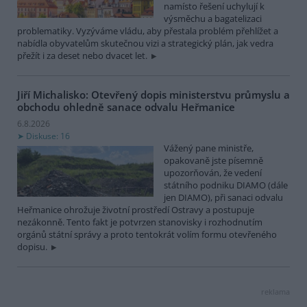
namísto řešení uchylují k
výsměchu a bagatelizaci
problematiky. Vyzýváme vládu, aby přestala problém přehlížet a
nabídla obyvatelům skutečnou vizi a strategický plán, jak vedra
přežít i za deset nebo dvacet let.
Jiří Michalisko: Otevřený dopis ministerstvu průmyslu a
obchodu ohledně sanace odvalu Heřmanice
6.8.2026
Diskuse: 16
Vážený pane ministře,
opakovaně jste písemně
upozorňován, že vedení
státního podniku DIAMO (dále
jen DIAMO), při sanaci odvalu
Heřmanice ohrožuje životní prostředí Ostravy a postupuje
nezákonně. Tento fakt je potvrzen stanovisky i rozhodnutím
orgánů státní správy a proto tentokrát volím formu otevřeného
dopisu.
reklama