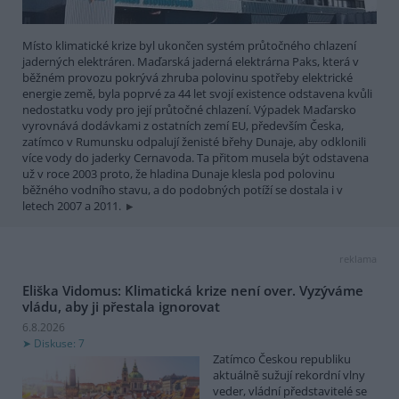
Místo klimatické krize byl ukončen systém průtočného chlazení
jaderných elektráren. Maďarská jaderná elektrárna Paks, která v
běžném provozu pokrývá zhruba polovinu spotřeby elektrické
energie země, byla poprvé za 44 let svojí existence odstavena kvůli
nedostatku vody pro její průtočné chlazení. Výpadek Maďarsko
vyrovnává dodávkami z ostatních zemí EU, především Česka,
zatímco v Rumunsku odpalují ženisté břehy Dunaje, aby odklonili
více vody do jaderky Cernavoda. Ta přitom musela být odstavena
už v roce 2003 proto, že hladina Dunaje klesla pod polovinu
běžného vodního stavu, a do podobných potíží se dostala i v
letech 2007 a 2011.
reklama
Eliška Vidomus: Klimatická krize není over. Vyzýváme
vládu, aby ji přestala ignorovat
6.8.2026
Diskuse: 7
Zatímco Českou republiku
aktuálně sužují rekordní vlny
veder, vládní představitelé se