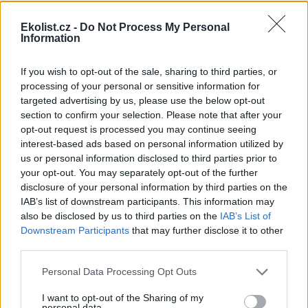
shromáždění Mezinárodního
úřadu pro mořské dno (ISA),
Ekolist.cz -
Do Not Process My Personal
kde měla své zastoupení i
Information
Česká republika. Zasedání
skončilo zklamáním, protože se vládám členských států nepodařilo
jasně deklarovat, že snahy o nezákonnou hlubinnou těžbu
If you wish to opt-out of the sale, sharing to third parties, or
nebudou tolerovány.
processing of your personal or sensitive information for
targeted advertising by us, please use the below opt-out
section to confirm your selection. Please note that after your
Luboš Pavlovič: Veřejnost může do poloviny srpna
opt-out request is processed you may continue seeing
připomínkovat plavební kanál u Přelouče
interest-based ads based on personal information utilized by
3.8.2026
us or personal information disclosed to third parties prior to
Diskuse: 16
your opt-out. You may separately opt-out of the further
Ministerstvo životního
prostředí oznámilo 14.
disclosure of your personal information by third parties on the
července 2026 zahájení
IAB’s list of downstream participants. This information may
zjišťovacího řízení pro záměr
also be disclosed by us to third parties on the
IAB’s List of
„Stupeň Přelouč II“ za asi 3,3
Downstream Participants
that may further disclose it to other
miliardy korun, který má prodloužit splavnost Labe o 23 kilometrů
third parties.
do Pardubic. Veřejnost může své vyjádření k vlivům této stavby na
životní prostředí poslat ministerstvu do 13. srpna 2026.
Personal Data Processing Opt Outs
I want to opt-out of the Sharing of my
Kilian Kaminski: Evropa slibuje právo na opravu.
personal data.