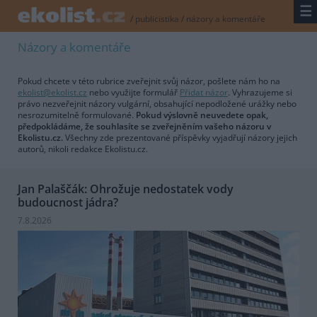
☰
/
publicistika
/
názory a komentáře
Názory a komentáře
Pokud chcete v této rubrice zveřejnit svůj názor, pošlete nám ho na
ekolist@ekolist.cz
nebo využijte formulář
Přidat názor
. Vyhrazujeme si
právo nezveřejnit názory vulgární, obsahující nepodložené urážky nebo
nesrozumitelně formulované.
Pokud výslovně neuvedete opak,
předpokládáme, že souhlasíte se zveřejněním vašeho názoru v
Ekolistu.cz.
Všechny zde prezentované příspěvky vyjadřují názory jejich
autorů, nikoli redakce Ekolistu.cz.
Jan Palaščák: Ohrožuje nedostatek vody
budoucnost jádra?
7.8.2026