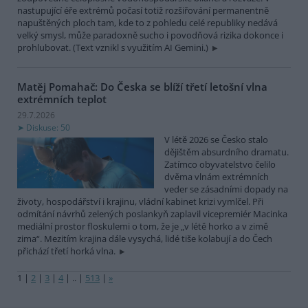
nastupující éře extrémů počasí totiž rozšiřování permanentně
napuštěných ploch tam, kde to z pohledu celé republiky nedává
velký smysl, může paradoxně sucho i povodňová rizika dokonce i
prohlubovat. (Text vznikl s využitím AI Gemini.)
Matěj Pomahač: Do Česka se blíží třetí letošní vlna
extrémních teplot
29.7.2026
Diskuse: 50
V létě 2026 se Česko stalo
dějištěm absurdního dramatu.
Zatímco obyvatelstvo čelilo
dvěma vlnám extrémních
veder se zásadními dopady na
životy, hospodářství i krajinu, vládní kabinet krizi vymlčel. Při
odmítání návrhů zelených poslankyň zaplavil vicepremiér Macinka
mediální prostor floskulemi o tom, že je „v létě horko a v zimě
zima“. Mezitím krajina dále vysychá, lidé tiše kolabují a do Čech
přichází třetí horká vlna.
1
|
2
|
3
|
4
|
..
|
513
|
»