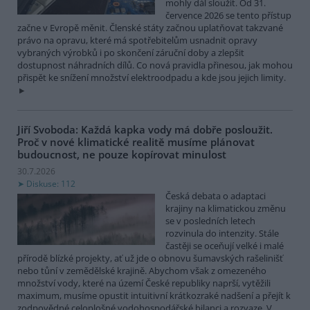
mohly dál sloužit. Od 31.
července 2026 se tento přístup
začne v Evropě měnit. Členské státy začnou uplatňovat takzvané
právo na opravu, které má spotřebitelům usnadnit opravy
vybraných výrobků i po skončení záruční doby a zlepšit
dostupnost náhradních dílů. Co nová pravidla přinesou, jak mohou
přispět ke snížení množství elektroodpadu a kde jsou jejich limity.
Jiří Svoboda: Každá kapka vody má dobře posloužit.
Proč v nové klimatické realitě musíme plánovat
budoucnost, ne pouze kopírovat minulost
30.7.2026
Diskuse: 112
Česká debata o adaptaci
krajiny na klimatickou změnu
se v posledních letech
rozvinula do intenzity. Stále
častěji se oceňují velké i malé
přírodě blízké projekty, ať už jde o obnovu šumavských rašelinišť
nebo tůní v zemědělské krajině. Abychom však z omezeného
množství vody, které na území České republiky naprší, vytěžili
maximum, musíme opustit intuitivní krátkozraké nadšení a přejít k
zodpovědné celoplošné vodohospodářské bilanci a rozvaze. V