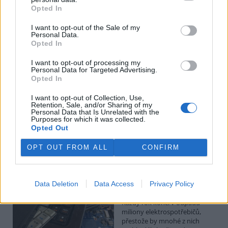
Budou ale opravy skutečně levnější?
Opted In
1.8.2026
Diskuse: 41
I want to opt-out of the Sale of my
Členské státy nyní převádějí
Personal Data.
novou evropskou směrnici o
Opted In
právu na opravu do své
legislativy. Podle společnosti
I want to opt-out of processing my
Personal Data for Targeted Advertising.
refurbed, evropským
Opted In
marketplace s repasovanou elektronikou, však mohou i po
zavedení nových pravidel zůstat náklady na opravy natolik vysoké,
že pro spotřebitele bude stále výhodnější koupit nové zařízení.
I want to opt-out of Collection, Use,
Retention, Sale, and/or Sharing of my
Směrnice má přitom usnadnit opravy elektroniky i po skončení
Personal Data that Is Unrelated with the
záruční doby, zlepšit dostupnost náhradních dílů a zabránit
Purposes for which it was collected.
výrobcům, aby zásahy do zařízení zbytečně komplikovali nebo
Opted Out
znemožňovali. Nestanovuje však konkrétní cenový limit ani
způsob výpočtu ceny náhradních dílů a oprav.
OPT OUT FROM ALL
CONFIRM
David Chytil: Právo na opravu přichází
Data Deletion
Data Access
Privacy Policy
31.7.2026
Diskuse: 32
Každý rok končí v odpadu
miliony elektrospotřebičů,
přestože by mnohé z nich