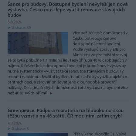
Šance pro budovy: Dostupné bydlení nevyřeší jen nová
výstavba. Česko musí lépe využít renovace stávajících
budov
5.8.2026
Diskuse: 39
Více než 380 tisíc domácností v
Česku potřebuje cenově
dostupné nájemní bydlení.
Podle výstupů zprávy EIB pro
Ministerstvo pro místní rozvoj
se to týká přibližně 1,1 milionu lidí, tedy zhruba 40 % osob žijících v
nájmu. K řešení krize dostupnosti bydlení je kromě nové výstavby
nutné systematicky využívat také renovace stávajících budov. Ty
mohou nabídnout kvalitní bydlení, například díky využití objektů v
centrech obcí, a zároveň snižovat jeho dlouhodobé provozní
náklady. Desetina českých domácností totiž vydává na bydlení více
než 40 % svých příjmů.
Greenpeace: Podpora moratoria na hlubokomořskou
těžbu vzrostla na 46 států. ČR mezi nimi zatím chybí
4.8.2026
Diskuse: 3
Přes víkend skončilo 31. Valné