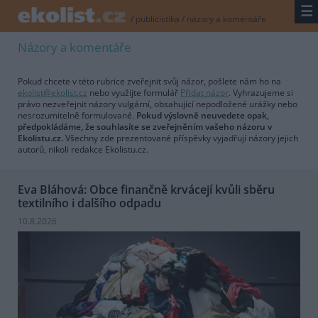
☰
/
publicistika
/
názory a komentáře
Názory a komentáře
Pokud chcete v této rubrice zveřejnit svůj názor, pošlete nám ho na
ekolist@ekolist.cz
nebo využijte formulář
Přidat názor
. Vyhrazujeme si
právo nezveřejnit názory vulgární, obsahující nepodložené urážky nebo
nesrozumitelně formulované.
Pokud výslovně neuvedete opak,
předpokládáme, že souhlasíte se zveřejněním vašeho názoru v
Ekolistu.cz.
Všechny zde prezentované příspěvky vyjadřují názory jejich
autorů, nikoli redakce Ekolistu.cz.
Eva Bláhová: Obce finančně krvácejí kvůli sběru
textilního i dalšího odpadu
10.8.2026