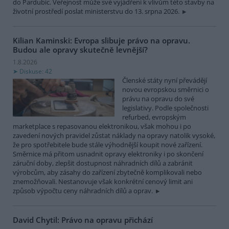
do Pardubic. Veřejnost může své vyjádření k vlivům této stavby na
životní prostředí poslat ministerstvu do 13. srpna 2026.
Kilian Kaminski: Evropa slibuje právo na opravu.
Budou ale opravy skutečně levnější?
1.8.2026
Diskuse: 42
Členské státy nyní převádějí
novou evropskou směrnici o
právu na opravu do své
legislativy. Podle společnosti
refurbed, evropským
marketplace s repasovanou elektronikou, však mohou i po
zavedení nových pravidel zůstat náklady na opravy natolik vysoké,
že pro spotřebitele bude stále výhodnější koupit nové zařízení.
Směrnice má přitom usnadnit opravy elektroniky i po skončení
záruční doby, zlepšit dostupnost náhradních dílů a zabránit
výrobcům, aby zásahy do zařízení zbytečně komplikovali nebo
znemožňovali. Nestanovuje však konkrétní cenový limit ani
způsob výpočtu ceny náhradních dílů a oprav.
David Chytil: Právo na opravu přichází