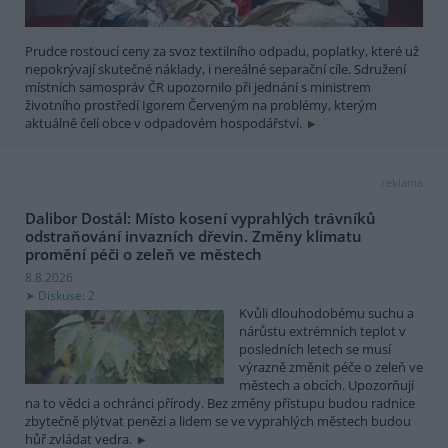
Prudce rostoucí ceny za svoz textilního odpadu, poplatky, které už
nepokrývají skutečné náklady, i nereálné separační cíle. Sdružení
místních samospráv ČR upozornilo při jednání s ministrem
životního prostředí Igorem Červeným na problémy, kterým
aktuálně čelí obce v odpadovém hospodářství.
reklama
Dalibor Dostál: Místo kosení vyprahlých trávníků
odstraňování invazních dřevin. Změny klimatu
promění péči o zeleň ve městech
8.8.2026
Diskuse: 2
Kvůli dlouhodobému suchu a
nárůstu extrémních teplot v
posledních letech se musí
výrazně změnit péče o zeleň ve
městech a obcích. Upozorňují
na to vědci a ochránci přírody. Bez změny přístupu budou radnice
zbytečně plýtvat penězi a lidem se ve vyprahlých městech budou
hůř zvládat vedra.