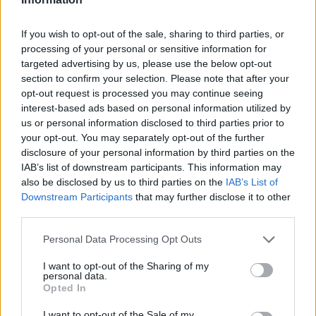
nezákonně. Tento fakt je potvrzen stanovisky i rozhodnutím
orgánů státní správy a proto tentokrát volím formu otevřeného
dopisu.
If you wish to opt-out of the sale, sharing to third parties, or
processing of your personal or sensitive information for
targeted advertising by us, please use the below opt-out
Šance pro budovy: Dostupné bydlení nevyřeší jen nová
section to confirm your selection. Please note that after your
výstavba. Česko musí lépe využít renovace stávajících
opt-out request is processed you may continue seeing
budov
interest-based ads based on personal information utilized by
5.8.2026
us or personal information disclosed to third parties prior to
Diskuse: 39
your opt-out. You may separately opt-out of the further
Více než 380 tisíc domácností v
disclosure of your personal information by third parties on the
Česku potřebuje cenově
dostupné nájemní bydlení.
IAB’s list of downstream participants. This information may
Podle výstupů zprávy EIB pro
also be disclosed by us to third parties on the
IAB’s List of
Ministerstvo pro místní rozvoj
Downstream Participants
that may further disclose it to other
se to týká přibližně 1,1 milionu lidí, tedy zhruba 40 % osob žijících v
third parties.
nájmu. K řešení krize dostupnosti bydlení je kromě nové výstavby
nutné systematicky využívat také renovace stávajících budov. Ty
Personal Data Processing Opt Outs
mohou nabídnout kvalitní bydlení, například díky využití objektů v
centrech obcí, a zároveň snižovat jeho dlouhodobé provozní
I want to opt-out of the Sharing of my
náklady. Desetina českých domácností totiž vydává na bydlení více
personal data.
než 40 % svých příjmů.
Opted In
I want to opt-out of the Sale of my