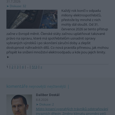
31.7.2026
Diskuse: 32
Každý rok končí v odpadu
miliony elektrospotřebičů,
přestože by mnohé z nich
mohly dál sloužit. Od 31.
července 2026 se tento přístup
začne v Evropě měnit. Členské státy začnou uplatňovat takzvané
právo na opravu, které má spotřebitelům usnadnit opravy
vybraných výrobků i po skončení záruční doby a zlepšit
dostupnost náhradních dílů. Co nová pravidla přinesou, jak mohou
přispět ke snížení množství elektroodpadu a kde jsou jejich limity.
1
|
2
|
3
|
4
|
..
|
513
|
»
komentáře
nejnovější
nejčtenější
Dalibor Dostál
8.8.2026
Diskuse: 2
Místo kosení vyprahlých trávníků odstraňování
invazních dřevin. Změny klimatu promění péči