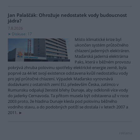
Jan Palaščák: Ohrožuje nedostatek vody budoucnost
jádra?
7.8.2026
Diskuse: 17
Místo klimatické krize byl
ukončen systém průtočného
chlazení jaderných elektráren.
Maďarská jaderná elektrárna
Paks, která v běžném provozu
pokrývá zhruba polovinu spotřeby elektrické energie země, byla
poprvé za 44 let svojí existence odstavena kvůli nedostatku vody
pro její průtočné chlazení. Výpadek Maďarsko vyrovnává
dodávkami z ostatních zemí EU, především Česka, zatímco v
Rumunsku odpalují ženisté břehy Dunaje, aby odklonili více vody
do jaderky Cernavoda. Ta přitom musela být odstavena už v roce
2003 proto, že hladina Dunaje klesla pod polovinu běžného
vodního stavu, a do podobných potíží se dostala i v letech 2007 a
2011.
reklama