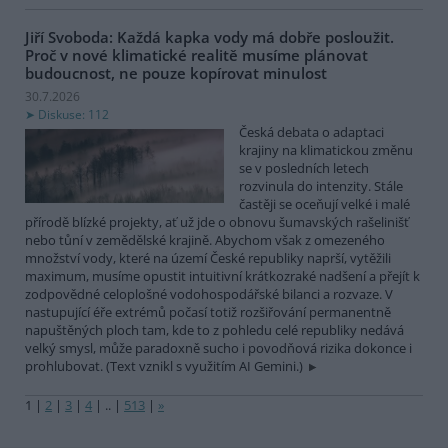
Jiří Svoboda: Každá kapka vody má dobře posloužit.
Proč v nové klimatické realitě musíme plánovat
budoucnost, ne pouze kopírovat minulost
30.7.2026
Diskuse: 112
Česká debata o adaptaci
krajiny na klimatickou změnu
se v posledních letech
rozvinula do intenzity. Stále
častěji se oceňují velké i malé
přírodě blízké projekty, ať už jde o obnovu šumavských rašelinišť
nebo tůní v zemědělské krajině. Abychom však z omezeného
množství vody, které na území České republiky naprší, vytěžili
maximum, musíme opustit intuitivní krátkozraké nadšení a přejít k
zodpovědné celoplošné vodohospodářské bilanci a rozvaze. V
nastupující éře extrémů počasí totiž rozšiřování permanentně
napuštěných ploch tam, kde to z pohledu celé republiky nedává
velký smysl, může paradoxně sucho i povodňová rizika dokonce i
prohlubovat. (Text vznikl s využitím AI Gemini.)
1
|
2
|
3
|
4
|
..
|
513
|
»