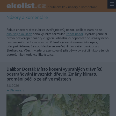
☰
/
publicistika
/
názory a komentáře
Názory a komentáře
Pokud chcete v této rubrice zveřejnit svůj názor, pošlete nám ho na
ekolist@ekolist.cz
nebo využijte formulář
Přidat názor
. Vyhrazujeme si
právo nezveřejnit názory vulgární, obsahující nepodložené urážky nebo
nesrozumitelně formulované.
Pokud výslovně neuvedete opak,
předpokládáme, že souhlasíte se zveřejněním vašeho názoru v
Ekolistu.cz.
Všechny zde prezentované příspěvky vyjadřují názory jejich
autorů, nikoli redakce Ekolistu.cz.
Dalibor Dostál: Místo kosení vyprahlých trávníků
odstraňování invazních dřevin. Změny klimatu
promění péči o zeleň ve městech
8.8.2026
Diskuse: 2