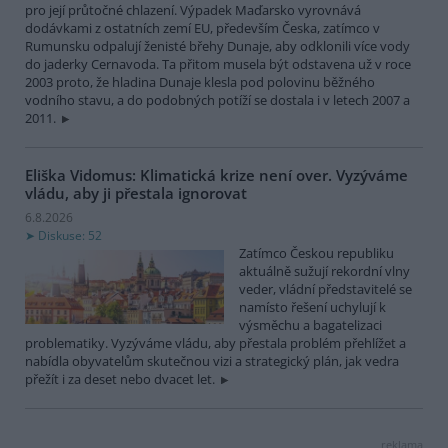
pro její průtočné chlazení. Výpadek Maďarsko vyrovnává
dodávkami z ostatních zemí EU, především Česka, zatímco v
Rumunsku odpalují ženisté břehy Dunaje, aby odklonili více vody
do jaderky Cernavoda. Ta přitom musela být odstavena už v roce
2003 proto, že hladina Dunaje klesla pod polovinu běžného
vodního stavu, a do podobných potíží se dostala i v letech 2007 a
2011.
Eliška Vidomus: Klimatická krize není over. Vyzýváme
vládu, aby ji přestala ignorovat
6.8.2026
Diskuse: 52
Zatímco Českou republiku
aktuálně sužují rekordní vlny
veder, vládní představitelé se
namísto řešení uchylují k
výsměchu a bagatelizaci
problematiky. Vyzýváme vládu, aby přestala problém přehlížet a
nabídla obyvatelům skutečnou vizi a strategický plán, jak vedra
přežít i za deset nebo dvacet let.
reklama