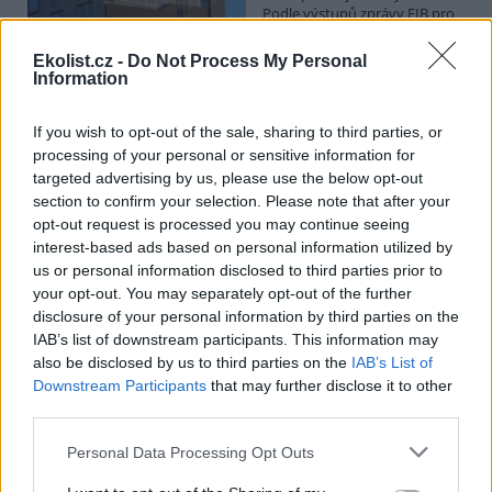
Podle výstupů zprávy EIB pro
Ministerstvo pro místní rozvoj
se to týká přibližně 1,1 milionu lidí, tedy zhruba 40 % osob žijících v
Ekolist.cz -
Do Not Process My Personal
nájmu. K řešení krize dostupnosti bydlení je kromě nové výstavby
Information
nutné systematicky využívat také renovace stávajících budov. Ty
mohou nabídnout kvalitní bydlení, například díky využití objektů v
centrech obcí, a zároveň snižovat jeho dlouhodobé provozní
If you wish to opt-out of the sale, sharing to third parties, or
náklady. Desetina českých domácností totiž vydává na bydlení více
processing of your personal or sensitive information for
než 40 % svých příjmů.
targeted advertising by us, please use the below opt-out
section to confirm your selection. Please note that after your
opt-out request is processed you may continue seeing
Greenpeace: Podpora moratoria na hlubokomořskou
interest-based ads based on personal information utilized by
těžbu vzrostla na 46 států. ČR mezi nimi zatím chybí
us or personal information disclosed to third parties prior to
4.8.2026
your opt-out. You may separately opt-out of the further
Diskuse: 3
disclosure of your personal information by third parties on the
Přes víkend skončilo 31. Valné
shromáždění Mezinárodního
IAB’s list of downstream participants. This information may
úřadu pro mořské dno (ISA),
also be disclosed by us to third parties on the
IAB’s List of
kde měla své zastoupení i
Downstream Participants
that may further disclose it to other
Česká republika. Zasedání
third parties.
skončilo zklamáním, protože se vládám členských států nepodařilo
jasně deklarovat, že snahy o nezákonnou hlubinnou těžbu
Personal Data Processing Opt Outs
nebudou tolerovány.