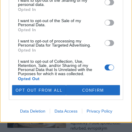
I want to opt-out of the Sharing of my
personal data.
Luboš Pavlovič: Veřejnost může do poloviny srpna
Opted In
připomínkovat plavební kanál u Přelouče
3.8.2026
I want to opt-out of the Sale of my
Personal Data.
Diskuse: 16
Opted In
Ministerstvo životního
prostředí oznámilo 14.
července 2026 zahájení
I want to opt-out of processing my
Personal Data for Targeted Advertising.
zjišťovacího řízení pro záměr
Opted In
„Stupeň Přelouč II“ za asi 3,3
miliardy korun, který má prodloužit splavnost Labe o 23 kilometrů
I want to opt-out of Collection, Use,
do Pardubic. Veřejnost může své vyjádření k vlivům této stavby na
Retention, Sale, and/or Sharing of my
životní prostředí poslat ministerstvu do 13. srpna 2026.
Personal Data that Is Unrelated with the
Purposes for which it was collected.
Opted Out
Kilian Kaminski: Evropa slibuje právo na opravu.
Budou ale opravy skutečně levnější?
OPT OUT FROM ALL
CONFIRM
1.8.2026
Diskuse: 42
Členské státy nyní převádějí
Data Deletion
Data Access
Privacy Policy
novou evropskou směrnici o
právu na opravu do své
legislativy. Podle společnosti
refurbed, evropským