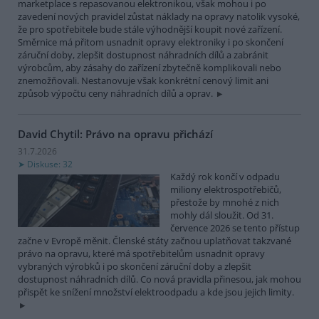
marketplace s repasovanou elektronikou, však mohou i po
zavedení nových pravidel zůstat náklady na opravy natolik vysoké,
že pro spotřebitele bude stále výhodnější koupit nové zařízení.
Směrnice má přitom usnadnit opravy elektroniky i po skončení
záruční doby, zlepšit dostupnost náhradních dílů a zabránit
výrobcům, aby zásahy do zařízení zbytečně komplikovali nebo
znemožňovali. Nestanovuje však konkrétní cenový limit ani
způsob výpočtu ceny náhradních dílů a oprav.
David Chytil: Právo na opravu přichází
31.7.2026
Diskuse: 32
Každý rok končí v odpadu
miliony elektrospotřebičů,
přestože by mnohé z nich
mohly dál sloužit. Od 31.
července 2026 se tento přístup
začne v Evropě měnit. Členské státy začnou uplatňovat takzvané
právo na opravu, které má spotřebitelům usnadnit opravy
vybraných výrobků i po skončení záruční doby a zlepšit
dostupnost náhradních dílů. Co nová pravidla přinesou, jak mohou
přispět ke snížení množství elektroodpadu a kde jsou jejich limity.