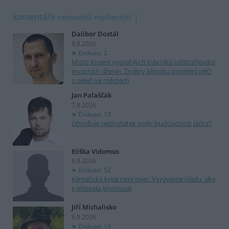
komentáře
nejnovější
nejčtenější
Dalibor Dostál
8.8.2026
Diskuse: 2
Místo kosení vyprahlých trávníků odstraňování
invazních dřevin. Změny klimatu promění péči
o zeleň ve městech
Jan Palaščák
7.8.2026
Diskuse: 13
Ohrožuje nedostatek vody budoucnost jádra?
Eliška Vidomus
6.8.2026
Diskuse: 52
Klimatická krize není over. Vyzýváme vládu, aby
ji přestala ignorovat
Jiří Michalisko
6.8.2026
Diskuse: 19