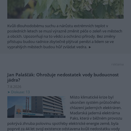
Kvůli dlouhodobému suchu a nárůstu extrémních teplot v
posledních letech se musí výrazně změnit péče o zeleň ve městech
a obcích. Upozorňují na to vědci a ochránci přírody. Bez změny
přístupu budou radnice zbytečně plýtvat penězi a lidem se ve
vyprahlých městech budou hůř zvládat vedra.
reklama
Jan Palaščák: Ohrožuje nedostatek vody budoucnost
jádra?
7.8.2026
Diskuse: 13
Místo klimatické krize byl
ukončen systém průtočného
chlazení jaderných elektráren.
Maďarská jaderná elektrárna
Paks, která v běžném provozu
pokrývá zhruba polovinu spotřeby elektrické energie země, byla
poprvé za 44 let svojí existence odstavena kvůli nedostatku vody