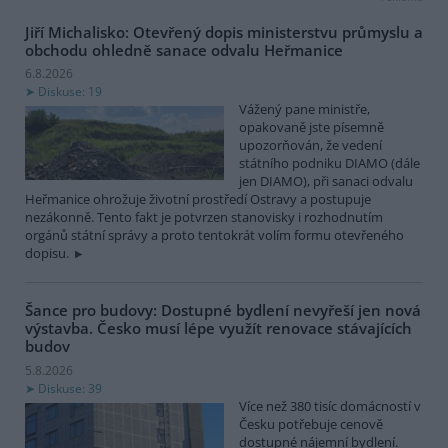
Jiří Michalisko: Otevřený dopis ministerstvu průmyslu a
obchodu ohledně sanace odvalu Heřmanice
6.8.2026
Diskuse: 19
Vážený pane ministře,
opakovaně jste písemně
upozorňován, že vedení
státního podniku DIAMO (dále
jen DIAMO), při sanaci odvalu
Heřmanice ohrožuje životní prostředí Ostravy a postupuje
nezákonně. Tento fakt je potvrzen stanovisky i rozhodnutím
orgánů státní správy a proto tentokrát volím formu otevřeného
dopisu.
Šance pro budovy: Dostupné bydlení nevyřeší jen nová
výstavba. Česko musí lépe využít renovace stávajících
budov
5.8.2026
Diskuse: 39
Více než 380 tisíc domácností v
Česku potřebuje cenově
dostupné nájemní bydlení.