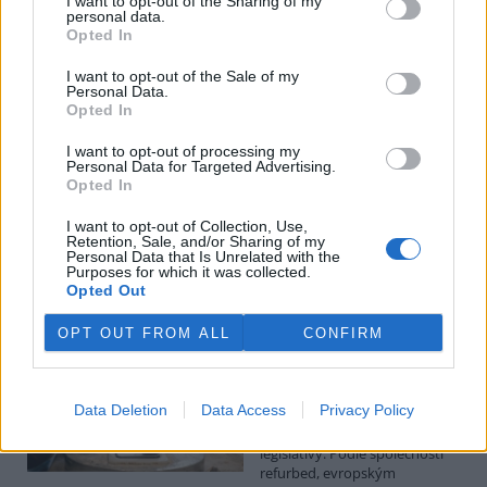
I want to opt-out of the Sharing of my
personal data.
Luboš Pavlovič: Veřejnost může do poloviny srpna
Opted In
připomínkovat plavební kanál u Přelouče
3.8.2026
I want to opt-out of the Sale of my
Personal Data.
Diskuse: 16
Opted In
Ministerstvo životního
prostředí oznámilo 14.
července 2026 zahájení
I want to opt-out of processing my
Personal Data for Targeted Advertising.
zjišťovacího řízení pro záměr
Opted In
„Stupeň Přelouč II“ za asi 3,3
miliardy korun, který má prodloužit splavnost Labe o 23 kilometrů
I want to opt-out of Collection, Use,
do Pardubic. Veřejnost může své vyjádření k vlivům této stavby na
Retention, Sale, and/or Sharing of my
životní prostředí poslat ministerstvu do 13. srpna 2026.
Personal Data that Is Unrelated with the
Purposes for which it was collected.
Opted Out
Kilian Kaminski: Evropa slibuje právo na opravu.
Budou ale opravy skutečně levnější?
OPT OUT FROM ALL
CONFIRM
1.8.2026
Diskuse: 42
Členské státy nyní převádějí
Data Deletion
Data Access
Privacy Policy
novou evropskou směrnici o
právu na opravu do své
legislativy. Podle společnosti
refurbed, evropským