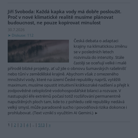
Jiří Svoboda: Každá kapka vody má dobře posloužit.
Proč v nové klimatické realitě musíme plánovat
budoucnost, ne pouze kopírovat minulost
30.7.2026
Diskuse: 112
Česká debata o adaptaci
krajiny na klimatickou změnu
se v posledních letech
rozvinula do intenzity. Stále
častěji se oceňují velké i malé
přírodě blízké projekty, ať už jde o obnovu šumavských rašelinišť
nebo tůní v zemědělské krajině. Abychom však z omezeného
množství vody, které na území České republiky naprší, vytěžili
maximum, musíme opustit intuitivní krátkozraké nadšení a přejít k
zodpovědné celoplošné vodohospodářské bilanci a rozvaze. V
nastupující éře extrémů počasí totiž rozšiřování permanentně
napuštěných ploch tam, kde to z pohledu celé republiky nedává
velký smysl, může paradoxně sucho i povodňová rizika dokonce i
prohlubovat. (Text vznikl s využitím AI Gemini.)
1
|
2
|
3
|
4
|
..
|
513
|
»