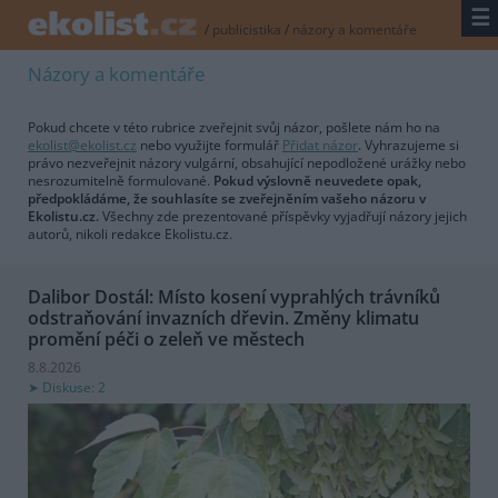
☰
/
publicistika
/
názory a komentáře
Názory a komentáře
Pokud chcete v této rubrice zveřejnit svůj názor, pošlete nám ho na
ekolist@ekolist.cz
nebo využijte formulář
Přidat názor
. Vyhrazujeme si
právo nezveřejnit názory vulgární, obsahující nepodložené urážky nebo
nesrozumitelně formulované.
Pokud výslovně neuvedete opak,
předpokládáme, že souhlasíte se zveřejněním vašeho názoru v
Ekolistu.cz.
Všechny zde prezentované příspěvky vyjadřují názory jejich
autorů, nikoli redakce Ekolistu.cz.
Dalibor Dostál: Místo kosení vyprahlých trávníků
odstraňování invazních dřevin. Změny klimatu
promění péči o zeleň ve městech
8.8.2026
Diskuse: 2