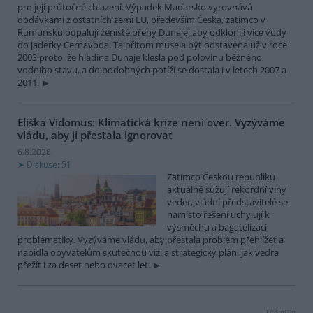
pro její průtočné chlazení. Výpadek Maďarsko vyrovnává
dodávkami z ostatních zemí EU, především Česka, zatímco v
Rumunsku odpalují ženisté břehy Dunaje, aby odklonili více vody
do jaderky Cernavoda. Ta přitom musela být odstavena už v roce
2003 proto, že hladina Dunaje klesla pod polovinu běžného
vodního stavu, a do podobných potíží se dostala i v letech 2007 a
2011.
Eliška Vidomus: Klimatická krize není over. Vyzýváme
vládu, aby ji přestala ignorovat
6.8.2026
Diskuse: 51
Zatímco Českou republiku
aktuálně sužují rekordní vlny
veder, vládní představitelé se
namísto řešení uchylují k
výsměchu a bagatelizaci
problematiky. Vyzýváme vládu, aby přestala problém přehlížet a
nabídla obyvatelům skutečnou vizi a strategický plán, jak vedra
přežít i za deset nebo dvacet let.
reklama