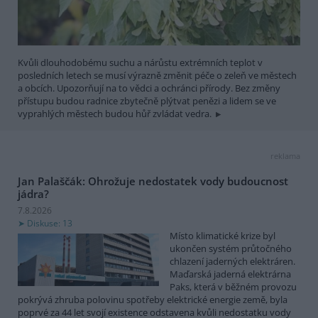
Kvůli dlouhodobému suchu a nárůstu extrémních teplot v
posledních letech se musí výrazně změnit péče o zeleň ve městech
a obcích. Upozorňují na to vědci a ochránci přírody. Bez změny
přístupu budou radnice zbytečně plýtvat penězi a lidem se ve
vyprahlých městech budou hůř zvládat vedra.
reklama
Jan Palaščák: Ohrožuje nedostatek vody budoucnost
jádra?
7.8.2026
Diskuse: 13
Místo klimatické krize byl
ukončen systém průtočného
chlazení jaderných elektráren.
Maďarská jaderná elektrárna
Paks, která v běžném provozu
pokrývá zhruba polovinu spotřeby elektrické energie země, byla
poprvé za 44 let svojí existence odstavena kvůli nedostatku vody