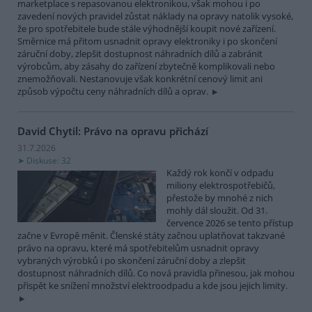
marketplace s repasovanou elektronikou, však mohou i po
zavedení nových pravidel zůstat náklady na opravy natolik vysoké,
že pro spotřebitele bude stále výhodnější koupit nové zařízení.
Směrnice má přitom usnadnit opravy elektroniky i po skončení
záruční doby, zlepšit dostupnost náhradních dílů a zabránit
výrobcům, aby zásahy do zařízení zbytečně komplikovali nebo
znemožňovali. Nestanovuje však konkrétní cenový limit ani
způsob výpočtu ceny náhradních dílů a oprav.
David Chytil: Právo na opravu přichází
31.7.2026
Diskuse: 32
Každý rok končí v odpadu
miliony elektrospotřebičů,
přestože by mnohé z nich
mohly dál sloužit. Od 31.
července 2026 se tento přístup
začne v Evropě měnit. Členské státy začnou uplatňovat takzvané
právo na opravu, které má spotřebitelům usnadnit opravy
vybraných výrobků i po skončení záruční doby a zlepšit
dostupnost náhradních dílů. Co nová pravidla přinesou, jak mohou
přispět ke snížení množství elektroodpadu a kde jsou jejich limity.