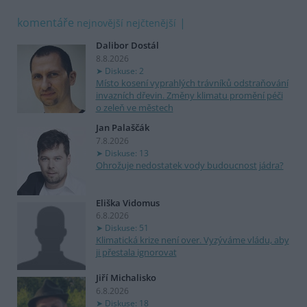
komentáře
nejnovější
nejčtenější
Dalibor Dostál
8.8.2026
Diskuse: 2
Místo kosení vyprahlých trávníků odstraňování
invazních dřevin. Změny klimatu promění péči
o zeleň ve městech
Jan Palaščák
7.8.2026
Diskuse: 13
Ohrožuje nedostatek vody budoucnost jádra?
Eliška Vidomus
6.8.2026
Diskuse: 51
Klimatická krize není over. Vyzýváme vládu, aby
ji přestala ignorovat
Jiří Michalisko
6.8.2026
Diskuse: 18