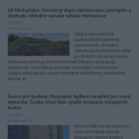
Jiří Michalisko: Otevřený dopis ministerstvu průmyslu a
obchodu ohledně sanace odvalu Heřmanice
6.8.2026
Diskuse: 18
Vážený pane ministře,
opakovaně jste písemně
upozorňován, že vedení
státního podniku DIAMO (dále
jen DIAMO), při sanaci odvalu
Heřmanice ohrožuje životní prostředí Ostravy a postupuje
nezákonně. Tento fakt je potvrzen stanovisky i rozhodnutím
orgánů státní správy a proto tentokrát volím formu otevřeného
dopisu.
Šance pro budovy: Dostupné bydlení nevyřeší jen nová
výstavba. Česko musí lépe využít renovace stávajících
budov
5.8.2026
Diskuse: 39
Více než 380 tisíc domácností v
Česku potřebuje cenově
dostupné nájemní bydlení.