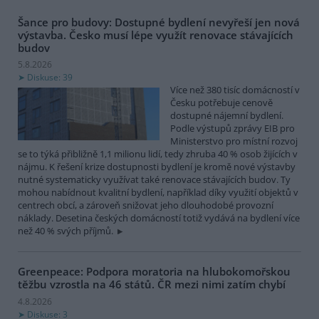
Šance pro budovy: Dostupné bydlení nevyřeší jen nová
výstavba. Česko musí lépe využít renovace stávajících
budov
5.8.2026
Diskuse: 39
Více než 380 tisíc domácností v
Česku potřebuje cenově
dostupné nájemní bydlení.
Podle výstupů zprávy EIB pro
Ministerstvo pro místní rozvoj
se to týká přibližně 1,1 milionu lidí, tedy zhruba 40 % osob žijících v
nájmu. K řešení krize dostupnosti bydlení je kromě nové výstavby
nutné systematicky využívat také renovace stávajících budov. Ty
mohou nabídnout kvalitní bydlení, například díky využití objektů v
centrech obcí, a zároveň snižovat jeho dlouhodobé provozní
náklady. Desetina českých domácností totiž vydává na bydlení více
než 40 % svých příjmů.
Greenpeace: Podpora moratoria na hlubokomořskou
těžbu vzrostla na 46 států. ČR mezi nimi zatím chybí
4.8.2026
Diskuse: 3