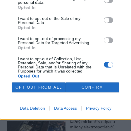
Kilian Kaminski: Evropa slibuje právo na opravu.
personal data.
Budou ale opravy skutečně levnější?
Opted In
1.8.2026
I want to opt-out of the Sale of my
Diskuse: 41
Personal Data.
Členské státy nyní převádějí
Opted In
novou evropskou směrnici o
právu na opravu do své
I want to opt-out of processing my
legislativy. Podle společnosti
Personal Data for Targeted Advertising.
refurbed, evropským
Opted In
marketplace s repasovanou elektronikou, však mohou i po
zavedení nových pravidel zůstat náklady na opravy natolik vysoké,
I want to opt-out of Collection, Use,
že pro spotřebitele bude stále výhodnější koupit nové zařízení.
Retention, Sale, and/or Sharing of my
Směrnice má přitom usnadnit opravy elektroniky i po skončení
Personal Data that Is Unrelated with the
Purposes for which it was collected.
záruční doby, zlepšit dostupnost náhradních dílů a zabránit
Opted Out
výrobcům, aby zásahy do zařízení zbytečně komplikovali nebo
znemožňovali. Nestanovuje však konkrétní cenový limit ani
způsob výpočtu ceny náhradních dílů a oprav.
OPT OUT FROM ALL
CONFIRM
David Chytil: Právo na opravu přichází
Data Deletion
Data Access
Privacy Policy
31.7.2026
Diskuse: 32
Každý rok končí v odpadu
miliony elektrospotřebičů,