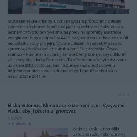
Místo klimatické krize byl ukončen systém průtočného chlazení
jaderných elektráren. Maďarská jaderná elektrárna Paks, která v
běžném provozu pokrývá zhruba polovinu spotřeby elektrické
energie země, byla poprvé za 44 let svojí existence odstavena kvůli
nedostatku vody pro její průtočné chlazení. Výpadek Maďarsko
vyrovnává dodávkami z ostatních zemí EU, především Česka,
zatímco v Rumunsku odpalují ženisté břehy Dunaje, aby odklonili
více vody do jaderky Cernavoda. Ta přitom musela být odstavena
už v roce 2003 proto, že hladina Dunaje klesla pod polovinu
běžného vodního stavu, a do podobných potíží se dostala i v
letech 2007 a 2011.
reklama
Eliška Vidomus: Klimatická krize není over. Vyzýváme
vládu, aby ji přestala ignorovat
6.8.2026
Diskuse: 15
Zatímco Českou republiku
aktuálně sužují rekordní vlny