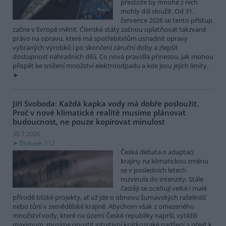
přestože by mnohé z nich
mohly dál sloužit. Od 31.
července 2026 se tento přístup
začne v Evropě měnit. Členské státy začnou uplatňovat takzvané
právo na opravu, které má spotřebitelům usnadnit opravy
vybraných výrobků i po skončení záruční doby a zlepšit
dostupnost náhradních dílů. Co nová pravidla přinesou, jak mohou
přispět ke snížení množství elektroodpadu a kde jsou jejich limity.
Jiří Svoboda: Každá kapka vody má dobře posloužit.
Proč v nové klimatické realitě musíme plánovat
budoucnost, ne pouze kopírovat minulost
30.7.2026
Diskuse: 112
Česká debata o adaptaci
krajiny na klimatickou změnu
se v posledních letech
rozvinula do intenzity. Stále
častěji se oceňují velké i malé
přírodě blízké projekty, ať už jde o obnovu šumavských rašelinišť
nebo tůní v zemědělské krajině. Abychom však z omezeného
množství vody, které na území České republiky naprší, vytěžili
maximum, musíme opustit intuitivní krátkozraké nadšení a přejít k