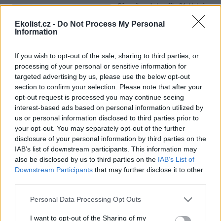
Přes víkend skončilo 31. Valné
shromáždění Mezinárodního
úřadu pro mořské dno (ISA),
Ekolist.cz -
Do Not Process My Personal
Information
kde měla své zastoupení i
Česká republika. Zasedání
skončilo zklamáním, protože se vládám členských států nepodařilo
If you wish to opt-out of the sale, sharing to third parties, or
jasně deklarovat, že snahy o nezákonnou hlubinnou těžbu
processing of your personal or sensitive information for
nebudou tolerovány.
targeted advertising by us, please use the below opt-out
section to confirm your selection. Please note that after your
Luboš Pavlovič: Veřejnost může do poloviny srpna
opt-out request is processed you may continue seeing
připomínkovat plavební kanál u Přelouče
interest-based ads based on personal information utilized by
3.8.2026
us or personal information disclosed to third parties prior to
Diskuse: 16
your opt-out. You may separately opt-out of the further
Ministerstvo životního
disclosure of your personal information by third parties on the
prostředí oznámilo 14.
IAB’s list of downstream participants. This information may
července 2026 zahájení
also be disclosed by us to third parties on the
IAB’s List of
zjišťovacího řízení pro záměr
„Stupeň Přelouč II“ za asi 3,3
Downstream Participants
that may further disclose it to other
miliardy korun, který má prodloužit splavnost Labe o 23 kilometrů
third parties.
do Pardubic. Veřejnost může své vyjádření k vlivům této stavby na
životní prostředí poslat ministerstvu do 13. srpna 2026.
Personal Data Processing Opt Outs
I want to opt-out of the Sharing of my