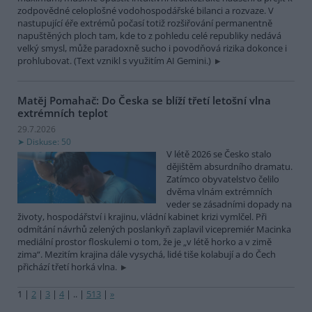
zodpovědné celoplošné vodohospodářské bilanci a rozvaze. V
nastupující éře extrémů počasí totiž rozšiřování permanentně
napuštěných ploch tam, kde to z pohledu celé republiky nedává
velký smysl, může paradoxně sucho i povodňová rizika dokonce i
prohlubovat. (Text vznikl s využitím AI Gemini.)
Matěj Pomahač: Do Česka se blíží třetí letošní vlna
extrémních teplot
29.7.2026
Diskuse: 50
V létě 2026 se Česko stalo
dějištěm absurdního dramatu.
Zatímco obyvatelstvo čelilo
dvěma vlnám extrémních
veder se zásadními dopady na
životy, hospodářství i krajinu, vládní kabinet krizi vymlčel. Při
odmítání návrhů zelených poslankyň zaplavil vicepremiér Macinka
mediální prostor floskulemi o tom, že je „v létě horko a v zimě
zima“. Mezitím krajina dále vysychá, lidé tiše kolabují a do Čech
přichází třetí horká vlna.
1
|
2
|
3
|
4
|
..
|
513
|
»