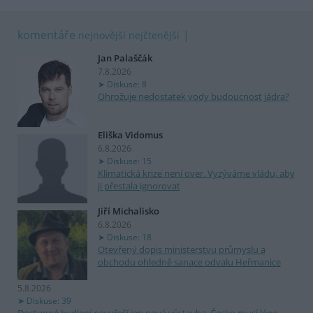
komentáře
nejnovější
nejčtenější
Jan Palaščák
7.8.2026
Diskuse: 8
Ohrožuje nedostatek vody budoucnost jádra?
Eliška Vidomus
6.8.2026
Diskuse: 15
Klimatická krize není over. Vyzýváme vládu, aby
ji přestala ignorovat
Jiří Michalisko
6.8.2026
Diskuse: 18
Otevřený dopis ministerstvu průmyslu a
obchodu ohledně sanace odvalu Heřmanice
5.8.2026
Diskuse: 39
Dostupné bydlení nevyřeší jen nová výstavba. Česko musí lépe