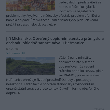
veder, vládní představitelé se
namísto řešení uchylují k
výsměchu a bagatelizaci
problematiky. Vyzýváme vládu, aby přestala problém přehlížet a
nabídla obyvatelům skutečnou vizi a strategický plán, jak vedra
přežít i za deset nebo dvacet let.
Jiří Michalisko: Otevřený dopis ministerstvu průmyslu a
obchodu ohledně sanace odvalu Heřmanice
6.8.2026
Diskuse: 18
Vážený pane ministře,
opakovaně jste písemně
upozorňován, že vedení
státního podniku DIAMO (dále
jen DIAMO), při sanaci odvalu
Heřmanice ohrožuje životní prostředí Ostravy a postupuje
nezákonně. Tento fakt je potvrzen stanovisky i rozhodnutím
orgánů státní správy a proto tentokrát volím formu otevřeného
dopisu.
reklama