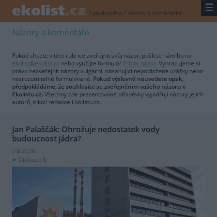
☰
/
publicistika
/
názory a komentáře
Názory a komentáře
Pokud chcete v této rubrice zveřejnit svůj názor, pošlete nám ho na
ekolist@ekolist.cz
nebo využijte formulář
Přidat názor
. Vyhrazujeme si
právo nezveřejnit názory vulgární, obsahující nepodložené urážky nebo
nesrozumitelně formulované.
Pokud výslovně neuvedete opak,
předpokládáme, že souhlasíte se zveřejněním vašeho názoru v
Ekolistu.cz.
Všechny zde prezentované příspěvky vyjadřují názory jejich
autorů, nikoli redakce Ekolistu.cz.
Jan Palaščák: Ohrožuje nedostatek vody
budoucnost jádra?
7.8.2026
Diskuse: 8