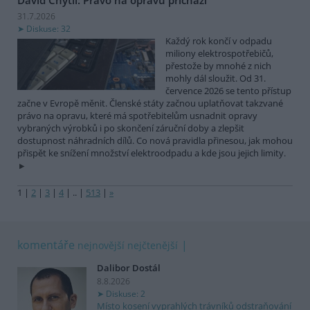
31.7.2026
Diskuse: 32
Každý rok končí v odpadu
miliony elektrospotřebičů,
přestože by mnohé z nich
mohly dál sloužit. Od 31.
července 2026 se tento přístup
začne v Evropě měnit. Členské státy začnou uplatňovat takzvané
právo na opravu, které má spotřebitelům usnadnit opravy
vybraných výrobků i po skončení záruční doby a zlepšit
dostupnost náhradních dílů. Co nová pravidla přinesou, jak mohou
přispět ke snížení množství elektroodpadu a kde jsou jejich limity.
1
|
2
|
3
|
4
|
..
|
513
|
»
komentáře
nejnovější
nejčtenější
Dalibor Dostál
8.8.2026
Diskuse: 2
Místo kosení vyprahlých trávníků odstraňování