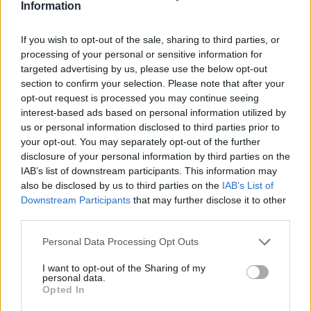
Information
Heřmanice ohrožuje životní prostředí Ostravy a postupuje
nezákonně. Tento fakt je potvrzen stanovisky i rozhodnutím
orgánů státní správy a proto tentokrát volím formu otevřeného
If you wish to opt-out of the sale, sharing to third parties, or
dopisu.
processing of your personal or sensitive information for
targeted advertising by us, please use the below opt-out
section to confirm your selection. Please note that after your
Šance pro budovy: Dostupné bydlení nevyřeší jen nová
výstavba. Česko musí lépe využít renovace stávajících
opt-out request is processed you may continue seeing
budov
interest-based ads based on personal information utilized by
5.8.2026
us or personal information disclosed to third parties prior to
Diskuse: 39
your opt-out. You may separately opt-out of the further
Více než 380 tisíc domácností v
disclosure of your personal information by third parties on the
Česku potřebuje cenově
IAB’s list of downstream participants. This information may
dostupné nájemní bydlení.
also be disclosed by us to third parties on the
IAB’s List of
Podle výstupů zprávy EIB pro
Downstream Participants
that may further disclose it to other
Ministerstvo pro místní rozvoj
se to týká přibližně 1,1 milionu lidí, tedy zhruba 40 % osob žijících v
third parties.
nájmu. K řešení krize dostupnosti bydlení je kromě nové výstavby
nutné systematicky využívat také renovace stávajících budov. Ty
Personal Data Processing Opt Outs
mohou nabídnout kvalitní bydlení, například díky využití objektů v
centrech obcí, a zároveň snižovat jeho dlouhodobé provozní
I want to opt-out of the Sharing of my
náklady. Desetina českých domácností totiž vydává na bydlení více
personal data.
než 40 % svých příjmů.
Opted In