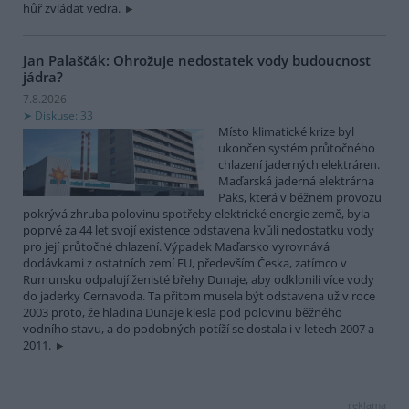
hůř zvládat vedra.
Jan Palaščák: Ohrožuje nedostatek vody budoucnost
jádra?
7.8.2026
Diskuse: 33
Místo klimatické krize byl
ukončen systém průtočného
chlazení jaderných elektráren.
Maďarská jaderná elektrárna
Paks, která v běžném provozu
pokrývá zhruba polovinu spotřeby elektrické energie země, byla
poprvé za 44 let svojí existence odstavena kvůli nedostatku vody
pro její průtočné chlazení. Výpadek Maďarsko vyrovnává
dodávkami z ostatních zemí EU, především Česka, zatímco v
Rumunsku odpalují ženisté břehy Dunaje, aby odklonili více vody
do jaderky Cernavoda. Ta přitom musela být odstavena už v roce
2003 proto, že hladina Dunaje klesla pod polovinu běžného
vodního stavu, a do podobných potíží se dostala i v letech 2007 a
2011.
reklama