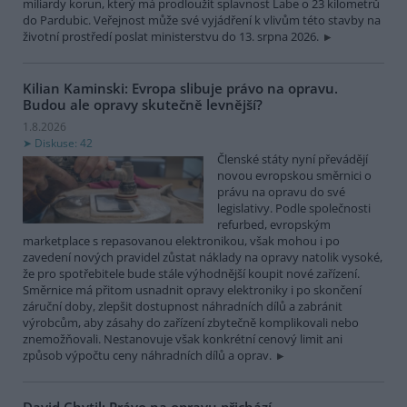
miliardy korun, který má prodloužit splavnost Labe o 23 kilometrů
do Pardubic. Veřejnost může své vyjádření k vlivům této stavby na
životní prostředí poslat ministerstvu do 13. srpna 2026.
Kilian Kaminski: Evropa slibuje právo na opravu.
Budou ale opravy skutečně levnější?
1.8.2026
Diskuse: 42
Členské státy nyní převádějí
novou evropskou směrnici o
právu na opravu do své
legislativy. Podle společnosti
refurbed, evropským
marketplace s repasovanou elektronikou, však mohou i po
zavedení nových pravidel zůstat náklady na opravy natolik vysoké,
že pro spotřebitele bude stále výhodnější koupit nové zařízení.
Směrnice má přitom usnadnit opravy elektroniky i po skončení
záruční doby, zlepšit dostupnost náhradních dílů a zabránit
výrobcům, aby zásahy do zařízení zbytečně komplikovali nebo
znemožňovali. Nestanovuje však konkrétní cenový limit ani
způsob výpočtu ceny náhradních dílů a oprav.
David Chytil: Právo na opravu přichází