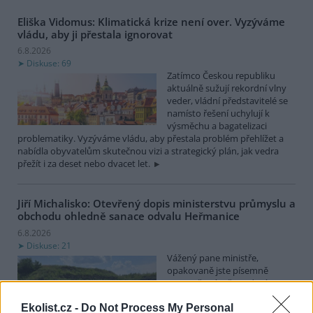
Eliška Vidomus: Klimatická krize není over. Vyzýváme
vládu, aby ji přestala ignorovat
6.8.2026
Diskuse: 69
Zatímco Českou republiku
aktuálně sužují rekordní vlny
veder, vládní představitelé se
namísto řešení uchylují k
výsměchu a bagatelizaci
problematiky. Vyzýváme vládu, aby přestala problém přehlížet a
nabídla obyvatelům skutečnou vizi a strategický plán, jak vedra
přežít i za deset nebo dvacet let.
Jiří Michalisko: Otevřený dopis ministerstvu průmyslu a
obchodu ohledně sanace odvalu Heřmanice
6.8.2026
Diskuse: 21
Vážený pane ministře,
opakovaně jste písemně
upozorňován, že vedení
státního podniku DIAMO (dále
Ekolist.cz -
Do Not Process My Personal
jen DIAMO), při sanaci odvalu