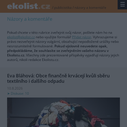
☰
/
publicistika
/
názory a komentáře
Názory a komentáře
Pokud chcete v této rubrice zveřejnit svůj názor, pošlete nám ho na
ekolist@ekolist.cz
nebo využijte formulář
Přidat názor
. Vyhrazujeme si
právo nezveřejnit názory vulgární, obsahující nepodložené urážky nebo
nesrozumitelně formulované.
Pokud výslovně neuvedete opak,
předpokládáme, že souhlasíte se zveřejněním vašeho názoru v
Ekolistu.cz.
Všechny zde prezentované příspěvky vyjadřují názory jejich
autorů, nikoli redakce Ekolistu.cz.
Eva Bláhová: Obce finančně krvácejí kvůli sběru
textilního i dalšího odpadu
10.8.2026
Diskuse: 10