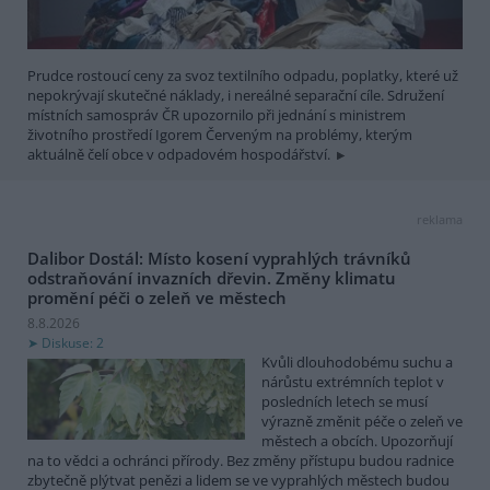
Prudce rostoucí ceny za svoz textilního odpadu, poplatky, které už
nepokrývají skutečné náklady, i nereálné separační cíle. Sdružení
místních samospráv ČR upozornilo při jednání s ministrem
životního prostředí Igorem Červeným na problémy, kterým
aktuálně čelí obce v odpadovém hospodářství.
reklama
Dalibor Dostál: Místo kosení vyprahlých trávníků
odstraňování invazních dřevin. Změny klimatu
promění péči o zeleň ve městech
8.8.2026
Diskuse: 2
Kvůli dlouhodobému suchu a
nárůstu extrémních teplot v
posledních letech se musí
výrazně změnit péče o zeleň ve
městech a obcích. Upozorňují
na to vědci a ochránci přírody. Bez změny přístupu budou radnice
zbytečně plýtvat penězi a lidem se ve vyprahlých městech budou