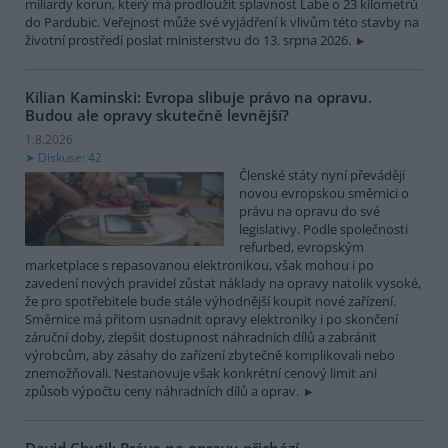
miliardy korun, který má prodloužit splavnost Labe o 23 kilometrů
do Pardubic. Veřejnost může své vyjádření k vlivům této stavby na
životní prostředí poslat ministerstvu do 13. srpna 2026.
Kilian Kaminski: Evropa slibuje právo na opravu.
Budou ale opravy skutečně levnější?
1.8.2026
Diskuse: 42
Členské státy nyní převádějí
novou evropskou směrnici o
právu na opravu do své
legislativy. Podle společnosti
refurbed, evropským
marketplace s repasovanou elektronikou, však mohou i po
zavedení nových pravidel zůstat náklady na opravy natolik vysoké,
že pro spotřebitele bude stále výhodnější koupit nové zařízení.
Směrnice má přitom usnadnit opravy elektroniky i po skončení
záruční doby, zlepšit dostupnost náhradních dílů a zabránit
výrobcům, aby zásahy do zařízení zbytečně komplikovali nebo
znemožňovali. Nestanovuje však konkrétní cenový limit ani
způsob výpočtu ceny náhradních dílů a oprav.
David Chytil: Právo na opravu přichází