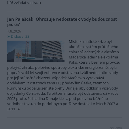
hůř zvládat vedra.
Jan Palaščák: Ohrožuje nedostatek vody budoucnost
jádra?
7.8.2026
Diskuse: 23
Místo klimatické krize byl
ukončen systém průtočného
chlazení jaderných elektráren.
Maďarská jaderná elektrárna
Paks, která v běžném provozu
pokrývá zhruba polovinu spotřeby elektrické energie země, byla
poprvé za 44 let svojí existence odstavena kvůli nedostatku vody
pro její průtočné chlazení. Výpadek Maďarsko vyrovnává
dodávkami z ostatních zemí EU, především Česka, zatímco v
Rumunsku odpalují ženisté břehy Dunaje, aby odklonili více vody
do jaderky Cernavoda. Ta přitom musela být odstavena už v roce
2003 proto, že hladina Dunaje klesla pod polovinu běžného
vodního stavu, a do podobných potíží se dostala i v letech 2007 a
2011.
reklama