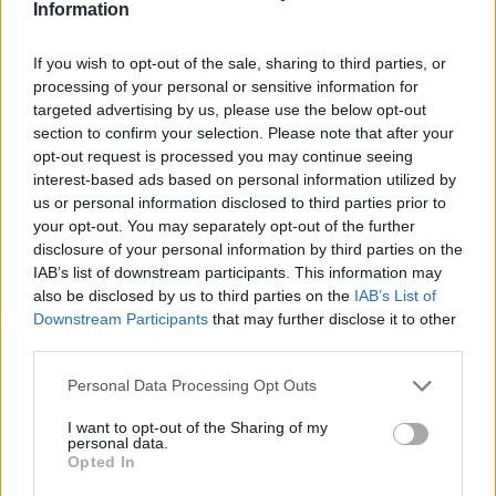
Information
Heřmanice ohrožuje životní prostředí Ostravy a postupuje
nezákonně. Tento fakt je potvrzen stanovisky i rozhodnutím
orgánů státní správy a proto tentokrát volím formu otevřeného
If you wish to opt-out of the sale, sharing to third parties, or
dopisu.
processing of your personal or sensitive information for
targeted advertising by us, please use the below opt-out
section to confirm your selection. Please note that after your
Šance pro budovy: Dostupné bydlení nevyřeší jen nová
výstavba. Česko musí lépe využít renovace stávajících
opt-out request is processed you may continue seeing
budov
interest-based ads based on personal information utilized by
5.8.2026
us or personal information disclosed to third parties prior to
Diskuse: 39
your opt-out. You may separately opt-out of the further
Více než 380 tisíc domácností v
disclosure of your personal information by third parties on the
Česku potřebuje cenově
IAB’s list of downstream participants. This information may
dostupné nájemní bydlení.
also be disclosed by us to third parties on the
IAB’s List of
Podle výstupů zprávy EIB pro
Downstream Participants
that may further disclose it to other
Ministerstvo pro místní rozvoj
se to týká přibližně 1,1 milionu lidí, tedy zhruba 40 % osob žijících v
third parties.
nájmu. K řešení krize dostupnosti bydlení je kromě nové výstavby
nutné systematicky využívat také renovace stávajících budov. Ty
Personal Data Processing Opt Outs
mohou nabídnout kvalitní bydlení, například díky využití objektů v
centrech obcí, a zároveň snižovat jeho dlouhodobé provozní
I want to opt-out of the Sharing of my
náklady. Desetina českých domácností totiž vydává na bydlení více
personal data.
než 40 % svých příjmů.
Opted In