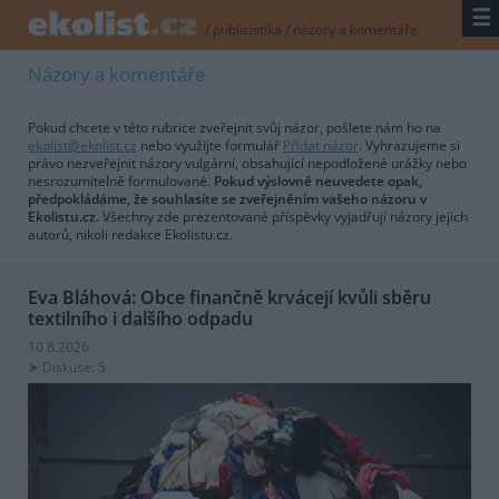
☰
/
publicistika
/
názory a komentáře
Názory a komentáře
Pokud chcete v této rubrice zveřejnit svůj názor, pošlete nám ho na
ekolist@ekolist.cz
nebo využijte formulář
Přidat názor
. Vyhrazujeme si
právo nezveřejnit názory vulgární, obsahující nepodložené urážky nebo
nesrozumitelně formulované.
Pokud výslovně neuvedete opak,
předpokládáme, že souhlasíte se zveřejněním vašeho názoru v
Ekolistu.cz.
Všechny zde prezentované příspěvky vyjadřují názory jejich
autorů, nikoli redakce Ekolistu.cz.
Eva Bláhová: Obce finančně krvácejí kvůli sběru
textilního i dalšího odpadu
10.8.2026
Diskuse: 5