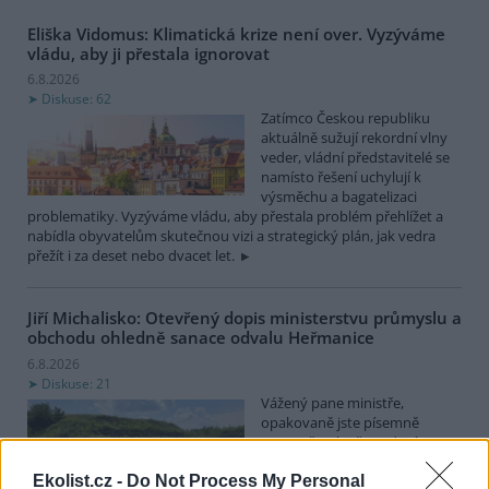
Eliška Vidomus: Klimatická krize není over. Vyzýváme
vládu, aby ji přestala ignorovat
6.8.2026
Diskuse: 62
Zatímco Českou republiku
aktuálně sužují rekordní vlny
veder, vládní představitelé se
namísto řešení uchylují k
výsměchu a bagatelizaci
problematiky. Vyzýváme vládu, aby přestala problém přehlížet a
nabídla obyvatelům skutečnou vizi a strategický plán, jak vedra
přežít i za deset nebo dvacet let.
Jiří Michalisko: Otevřený dopis ministerstvu průmyslu a
obchodu ohledně sanace odvalu Heřmanice
6.8.2026
Diskuse: 21
Vážený pane ministře,
opakovaně jste písemně
upozorňován, že vedení
státního podniku DIAMO (dále
Ekolist.cz -
Do Not Process My Personal
jen DIAMO), při sanaci odvalu