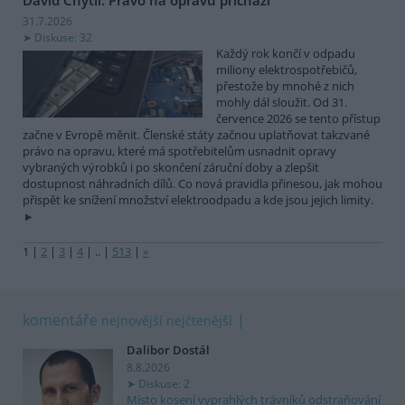
31.7.2026
Diskuse: 32
Každý rok končí v odpadu
miliony elektrospotřebičů,
přestože by mnohé z nich
mohly dál sloužit. Od 31.
července 2026 se tento přístup
začne v Evropě měnit. Členské státy začnou uplatňovat takzvané
právo na opravu, které má spotřebitelům usnadnit opravy
vybraných výrobků i po skončení záruční doby a zlepšit
dostupnost náhradních dílů. Co nová pravidla přinesou, jak mohou
přispět ke snížení množství elektroodpadu a kde jsou jejich limity.
1
|
2
|
3
|
4
|
..
|
513
|
»
komentáře
nejnovější
nejčtenější
Dalibor Dostál
8.8.2026
Diskuse: 2
Místo kosení vyprahlých trávníků odstraňování