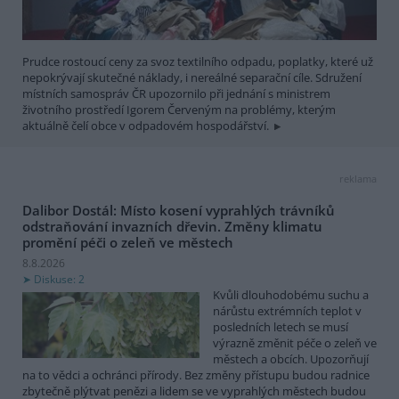
Prudce rostoucí ceny za svoz textilního odpadu, poplatky, které už
nepokrývají skutečné náklady, i nereálné separační cíle. Sdružení
místních samospráv ČR upozornilo při jednání s ministrem
životního prostředí Igorem Červeným na problémy, kterým
aktuálně čelí obce v odpadovém hospodářství.
reklama
Dalibor Dostál: Místo kosení vyprahlých trávníků
odstraňování invazních dřevin. Změny klimatu
promění péči o zeleň ve městech
8.8.2026
Diskuse: 2
Kvůli dlouhodobému suchu a
nárůstu extrémních teplot v
posledních letech se musí
výrazně změnit péče o zeleň ve
městech a obcích. Upozorňují
na to vědci a ochránci přírody. Bez změny přístupu budou radnice
zbytečně plýtvat penězi a lidem se ve vyprahlých městech budou