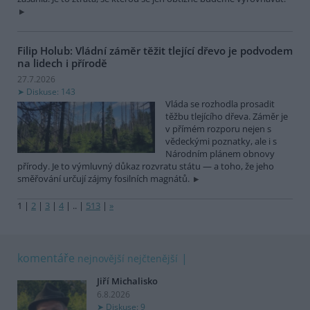
Filip Holub: Vládní záměr těžit tlející dřevo je podvodem
na lidech i přírodě
27.7.2026
Diskuse: 143
Vláda se rozhodla prosadit
těžbu tlejícího dřeva. Záměr je
v přímém rozporu nejen s
vědeckými poznatky, ale i s
Národním plánem obnovy
přírody. Je to výmluvný důkaz rozvratu státu — a toho, že jeho
směřování určují zájmy fosilních magnátů.
1
|
2
|
3
|
4
|
..
|
513
|
»
komentáře
nejnovější
nejčtenější
Jiří Michalisko
6.8.2026
Diskuse: 9