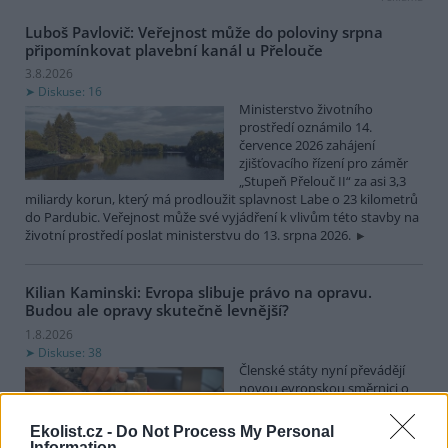
Luboš Pavlovič: Veřejnost může do poloviny srpna
připomínkovat plavební kanál u Přelouče
3.8.2026
Diskuse: 16
Ministerstvo životního
prostředí oznámilo 14.
července 2026 zahájení
zjišťovacího řízení pro záměr
„Stupeň Přelouč II“ za asi 3,3
miliardy korun, který má prodloužit splavnost Labe o 23 kilometrů
do Pardubic. Veřejnost může své vyjádření k vlivům této stavby na
životní prostředí poslat ministerstvu do 13. srpna 2026.
Kilian Kaminski: Evropa slibuje právo na opravu.
Budou ale opravy skutečně levnější?
1.8.2026
Diskuse: 38
Členské státy nyní převádějí
novou evropskou směrnici o
právu na opravu do své
legislativy. Podle společnosti
Ekolist.cz -
Do Not Process My Personal
refurbed, evropským
Information