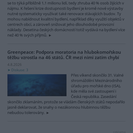
se to týká přibližně 1,1 milionu lidí, tedy zhruba 40 % osob žijících v
nájmu. K řešení krize dostupnosti bydlení je kromě nové výstavby
nutné systematicky využívat také renovace stávajících budov. Ty
mohou nabídnout kvalitní bydlení, například díky využití objektů v
centrech obcí, a zároveň snižovat jeho dlouhodobé provozní
náklady. Desetina českých domácností totiž vydává na bydlení více
než 40 % svých příjmů.
Greenpeace: Podpora moratoria na hlubokomořskou
těžbu vzrostla na 46 států. ČR mezi nimi zatím chybí
4.8.2026
Diskuse: 3
Přes víkend skončilo 31. Valné
shromáždění Mezinárodního
úřadu pro mořské dno (ISA),
kde měla své zastoupení i
Česká republika. Zasedání
skončilo zklamáním, protože se vládám členských států nepodařilo
jasně deklarovat, že snahy o nezákonnou hlubinnou těžbu
nebudou tolerovány.
reklama