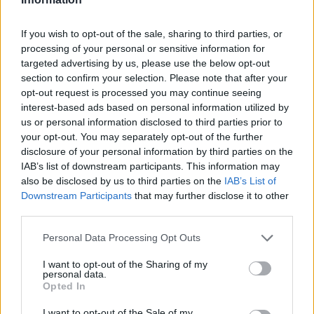
marketplace s repasovanou elektronikou, však mohou i po
zavedení nových pravidel zůstat náklady na opravy natolik vysoké,
že pro spotřebitele bude stále výhodnější koupit nové zařízení.
If you wish to opt-out of the sale, sharing to third parties, or
Směrnice má přitom usnadnit opravy elektroniky i po skončení
processing of your personal or sensitive information for
záruční doby, zlepšit dostupnost náhradních dílů a zabránit
targeted advertising by us, please use the below opt-out
výrobcům, aby zásahy do zařízení zbytečně komplikovali nebo
section to confirm your selection. Please note that after your
znemožňovali. Nestanovuje však konkrétní cenový limit ani
opt-out request is processed you may continue seeing
způsob výpočtu ceny náhradních dílů a oprav.
interest-based ads based on personal information utilized by
us or personal information disclosed to third parties prior to
David Chytil: Právo na opravu přichází
your opt-out. You may separately opt-out of the further
disclosure of your personal information by third parties on the
31.7.2026
Diskuse: 32
IAB’s list of downstream participants. This information may
Každý rok končí v odpadu
also be disclosed by us to third parties on the
IAB’s List of
miliony elektrospotřebičů,
Downstream Participants
that may further disclose it to other
přestože by mnohé z nich
third parties.
mohly dál sloužit. Od 31.
července 2026 se tento přístup
Personal Data Processing Opt Outs
začne v Evropě měnit. Členské státy začnou uplatňovat takzvané
právo na opravu, které má spotřebitelům usnadnit opravy
I want to opt-out of the Sharing of my
vybraných výrobků i po skončení záruční doby a zlepšit
personal data.
dostupnost náhradních dílů. Co nová pravidla přinesou, jak mohou
Opted In
přispět ke snížení množství elektroodpadu a kde jsou jejich limity.
I want to opt-out of the Sale of my