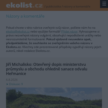
☰
/
publicistika
/
názory a komentáře
Názory a komentáře
Pokud chcete v této rubrice zveřejnit svůj názor, pošlete nám ho na
ekolist@ekolist.cz
nebo využijte formulář
Přidat názor
. Vyhrazujeme si
právo nezveřejnit názory vulgární, obsahující nepodložené urážky nebo
nesrozumitelně formulované.
Pokud výslovně neuvedete opak,
předpokládáme, že souhlasíte se zveřejněním vašeho názoru v
Ekolistu.cz.
Všechny zde prezentované příspěvky vyjadřují názory jejich
autorů, nikoli redakce Ekolistu.cz.
Jiří Michalisko: Otevřený dopis ministerstvu
průmyslu a obchodu ohledně sanace odvalu
Heřmanice
6.8.2026
Diskuse: 9