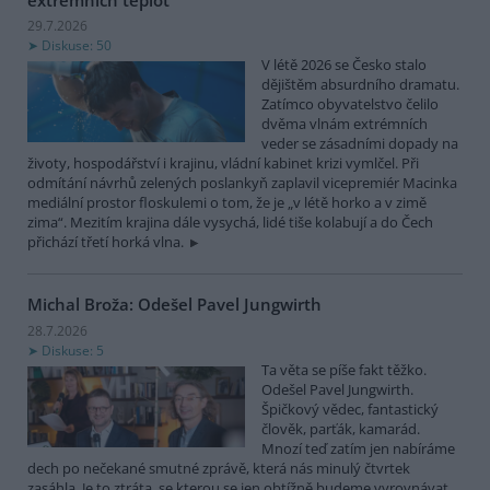
29.7.2026
Diskuse: 50
V létě 2026 se Česko stalo
dějištěm absurdního dramatu.
Zatímco obyvatelstvo čelilo
dvěma vlnám extrémních
veder se zásadními dopady na
životy, hospodářství i krajinu, vládní kabinet krizi vymlčel. Při
odmítání návrhů zelených poslankyň zaplavil vicepremiér Macinka
mediální prostor floskulemi o tom, že je „v létě horko a v zimě
zima“. Mezitím krajina dále vysychá, lidé tiše kolabují a do Čech
přichází třetí horká vlna.
Michal Broža: Odešel Pavel Jungwirth
28.7.2026
Diskuse: 5
Ta věta se píše fakt těžko.
Odešel Pavel Jungwirth.
Špičkový vědec, fantastický
člověk, parťák, kamarád.
Mnozí teď zatím jen nabíráme
dech po nečekané smutné zprávě, která nás minulý čtvrtek
zasáhla. Je to ztráta, se kterou se jen obtížně budeme vyrovnávat.