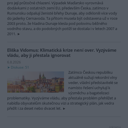
pro její průtočné chlazení. Výpadek Maďarsko vyrovnává
dodávkami z ostatních zemí EU, především Česka, zatímco v
Rumunsku odpalují ženisté břehy Dunaje, aby odklonili více vody
do jaderky Cernavoda. Ta přitom musela být odstavena už v roce
2003 proto, že hladina Dunaje klesla pod polovinu běžného
vodního stavu, a do podobných potíží se dostala i v letech 2007 a
2011.
Eliška Vidomus: Klimatická krize není over. Vyzýváme
vládu, aby ji přestala ignorovat
6.8.2026
Diskuse: 51
Zatímco Českou republiku
aktuálně sužují rekordní vlny
veder, vládní představitelé se
namísto řešení uchylují k
výsměchu a bagatelizaci
problematiky. Vyzýváme vládu, aby přestala problém přehlížet a
nabídla obyvatelům skutečnou vizi a strategický plán, jak vedra
přežít i za deset nebo dvacet let.
reklama