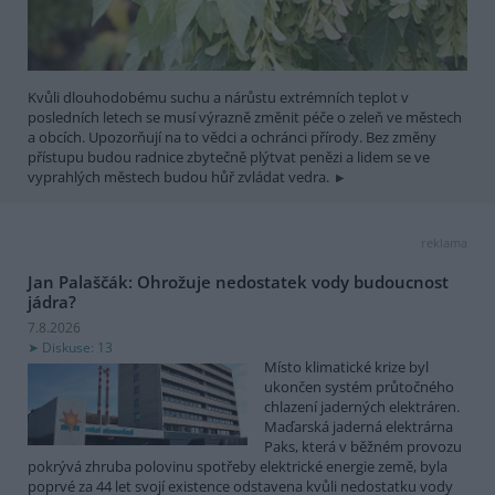
Kvůli dlouhodobému suchu a nárůstu extrémních teplot v
posledních letech se musí výrazně změnit péče o zeleň ve městech
a obcích. Upozorňují na to vědci a ochránci přírody. Bez změny
přístupu budou radnice zbytečně plýtvat penězi a lidem se ve
vyprahlých městech budou hůř zvládat vedra.
reklama
Jan Palaščák: Ohrožuje nedostatek vody budoucnost
jádra?
7.8.2026
Diskuse: 13
Místo klimatické krize byl
ukončen systém průtočného
chlazení jaderných elektráren.
Maďarská jaderná elektrárna
Paks, která v běžném provozu
pokrývá zhruba polovinu spotřeby elektrické energie země, byla
poprvé za 44 let svojí existence odstavena kvůli nedostatku vody