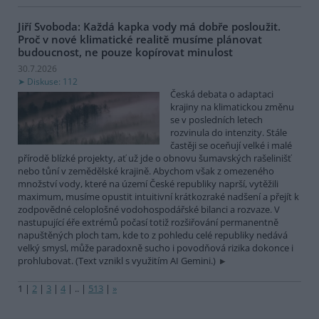
Jiří Svoboda: Každá kapka vody má dobře posloužit.
Proč v nové klimatické realitě musíme plánovat
budoucnost, ne pouze kopírovat minulost
30.7.2026
Diskuse: 112
Česká debata o adaptaci
krajiny na klimatickou změnu
se v posledních letech
rozvinula do intenzity. Stále
častěji se oceňují velké i malé
přírodě blízké projekty, ať už jde o obnovu šumavských rašelinišť
nebo tůní v zemědělské krajině. Abychom však z omezeného
množství vody, které na území České republiky naprší, vytěžili
maximum, musíme opustit intuitivní krátkozraké nadšení a přejít k
zodpovědné celoplošné vodohospodářské bilanci a rozvaze. V
nastupující éře extrémů počasí totiž rozšiřování permanentně
napuštěných ploch tam, kde to z pohledu celé republiky nedává
velký smysl, může paradoxně sucho i povodňová rizika dokonce i
prohlubovat. (Text vznikl s využitím AI Gemini.)
1
|
2
|
3
|
4
|
..
|
513
|
»