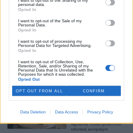
I want to opt-out of the Sharing of my
personal data.
Luboš Pavlovič: Veřejnost může do poloviny srpna
Opted In
připomínkovat plavební kanál u Přelouče
3.8.2026
I want to opt-out of the Sale of my
Personal Data.
Diskuse: 16
Opted In
Ministerstvo životního
prostředí oznámilo 14.
července 2026 zahájení
I want to opt-out of processing my
Personal Data for Targeted Advertising.
zjišťovacího řízení pro záměr
Opted In
„Stupeň Přelouč II“ za asi 3,3
miliardy korun, který má prodloužit splavnost Labe o 23 kilometrů
I want to opt-out of Collection, Use,
do Pardubic. Veřejnost může své vyjádření k vlivům této stavby na
Retention, Sale, and/or Sharing of my
životní prostředí poslat ministerstvu do 13. srpna 2026.
Personal Data that Is Unrelated with the
Purposes for which it was collected.
Opted Out
Kilian Kaminski: Evropa slibuje právo na opravu.
Budou ale opravy skutečně levnější?
OPT OUT FROM ALL
CONFIRM
1.8.2026
Diskuse: 42
Členské státy nyní převádějí
Data Deletion
Data Access
Privacy Policy
novou evropskou směrnici o
právu na opravu do své
legislativy. Podle společnosti
refurbed, evropským