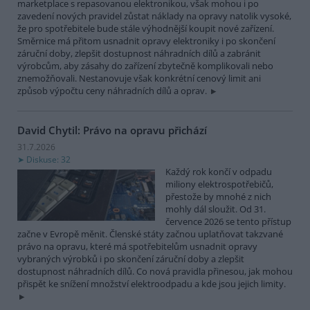
marketplace s repasovanou elektronikou, však mohou i po
zavedení nových pravidel zůstat náklady na opravy natolik vysoké,
že pro spotřebitele bude stále výhodnější koupit nové zařízení.
Směrnice má přitom usnadnit opravy elektroniky i po skončení
záruční doby, zlepšit dostupnost náhradních dílů a zabránit
výrobcům, aby zásahy do zařízení zbytečně komplikovali nebo
znemožňovali. Nestanovuje však konkrétní cenový limit ani
způsob výpočtu ceny náhradních dílů a oprav.
David Chytil: Právo na opravu přichází
31.7.2026
Diskuse: 32
Každý rok končí v odpadu
miliony elektrospotřebičů,
přestože by mnohé z nich
mohly dál sloužit. Od 31.
července 2026 se tento přístup
začne v Evropě měnit. Členské státy začnou uplatňovat takzvané
právo na opravu, které má spotřebitelům usnadnit opravy
vybraných výrobků i po skončení záruční doby a zlepšit
dostupnost náhradních dílů. Co nová pravidla přinesou, jak mohou
přispět ke snížení množství elektroodpadu a kde jsou jejich limity.