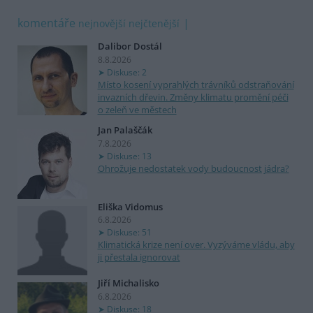
komentáře
nejnovější
nejčtenější
Dalibor Dostál
8.8.2026
Diskuse: 2
Místo kosení vyprahlých trávníků odstraňování
invazních dřevin. Změny klimatu promění péči
o zeleň ve městech
Jan Palaščák
7.8.2026
Diskuse: 13
Ohrožuje nedostatek vody budoucnost jádra?
Eliška Vidomus
6.8.2026
Diskuse: 51
Klimatická krize není over. Vyzýváme vládu, aby
ji přestala ignorovat
Jiří Michalisko
6.8.2026
Diskuse: 18