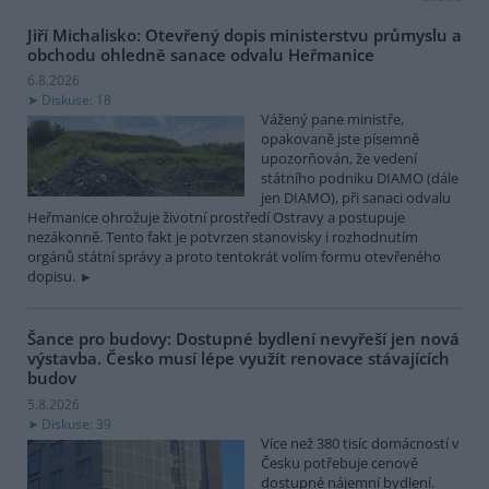
Jiří Michalisko: Otevřený dopis ministerstvu průmyslu a
obchodu ohledně sanace odvalu Heřmanice
6.8.2026
Diskuse: 18
Vážený pane ministře,
opakovaně jste písemně
upozorňován, že vedení
státního podniku DIAMO (dále
jen DIAMO), při sanaci odvalu
Heřmanice ohrožuje životní prostředí Ostravy a postupuje
nezákonně. Tento fakt je potvrzen stanovisky i rozhodnutím
orgánů státní správy a proto tentokrát volím formu otevřeného
dopisu.
Šance pro budovy: Dostupné bydlení nevyřeší jen nová
výstavba. Česko musí lépe využít renovace stávajících
budov
5.8.2026
Diskuse: 39
Více než 380 tisíc domácností v
Česku potřebuje cenově
dostupné nájemní bydlení.