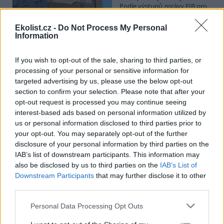
Podle výstupů zprávy EIB pro
Ministerstvo pro místní rozvoj
se to týká přibližně 1,1 milionu lidí, tedy zhruba 40 % osob žijících v
Ekolist.cz -
Do Not Process My Personal
nájmu. K řešení krize dostupnosti bydlení je kromě nové výstavby
Information
nutné systematicky využívat také renovace stávajících budov. Ty
mohou nabídnout kvalitní bydlení, například díky využití objektů v
centrech obcí, a zároveň snižovat jeho dlouhodobé provozní
If you wish to opt-out of the sale, sharing to third parties, or
náklady. Desetina českých domácností totiž vydává na bydlení více
processing of your personal or sensitive information for
než 40 % svých příjmů.
targeted advertising by us, please use the below opt-out
section to confirm your selection. Please note that after your
opt-out request is processed you may continue seeing
Greenpeace: Podpora moratoria na hlubokomořskou
interest-based ads based on personal information utilized by
těžbu vzrostla na 46 států. ČR mezi nimi zatím chybí
us or personal information disclosed to third parties prior to
4.8.2026
your opt-out. You may separately opt-out of the further
Diskuse: 3
disclosure of your personal information by third parties on the
Přes víkend skončilo 31. Valné
shromáždění Mezinárodního
IAB’s list of downstream participants. This information may
úřadu pro mořské dno (ISA),
also be disclosed by us to third parties on the
IAB’s List of
kde měla své zastoupení i
Downstream Participants
that may further disclose it to other
Česká republika. Zasedání
third parties.
skončilo zklamáním, protože se vládám členských států nepodařilo
jasně deklarovat, že snahy o nezákonnou hlubinnou těžbu
Personal Data Processing Opt Outs
nebudou tolerovány.