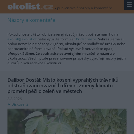
☰
/
publicistika
/
názory a komentáře
Názory a komentáře
Pokud chcete v této rubrice zveřejnit svůj názor, pošlete nám ho na
ekolist@ekolist.cz
nebo využijte formulář
Přidat názor
. Vyhrazujeme si
právo nezveřejnit názory vulgární, obsahující nepodložené urážky nebo
nesrozumitelně formulované.
Pokud výslovně neuvedete opak,
předpokládáme, že souhlasíte se zveřejněním vašeho názoru v
Ekolistu.cz.
Všechny zde prezentované příspěvky vyjadřují názory jejich
autorů, nikoli redakce Ekolistu.cz.
Dalibor Dostál: Místo kosení vyprahlých trávníků
odstraňování invazních dřevin. Změny klimatu
promění péči o zeleň ve městech
8.8.2026
Diskuse: 2