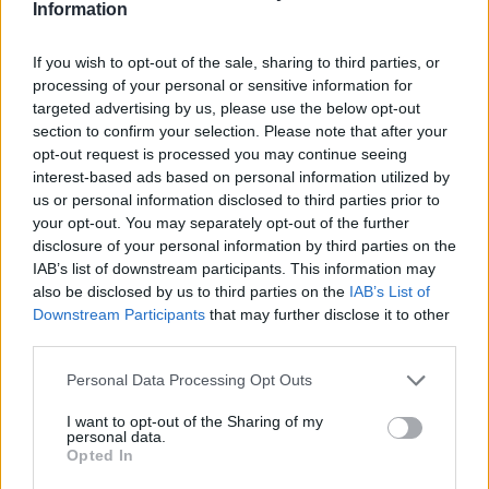
Information
Heřmanice ohrožuje životní prostředí Ostravy a postupuje
nezákonně. Tento fakt je potvrzen stanovisky i rozhodnutím
orgánů státní správy a proto tentokrát volím formu otevřeného
If you wish to opt-out of the sale, sharing to third parties, or
dopisu.
processing of your personal or sensitive information for
targeted advertising by us, please use the below opt-out
section to confirm your selection. Please note that after your
Šance pro budovy: Dostupné bydlení nevyřeší jen nová
výstavba. Česko musí lépe využít renovace stávajících
opt-out request is processed you may continue seeing
budov
interest-based ads based on personal information utilized by
5.8.2026
us or personal information disclosed to third parties prior to
Diskuse: 39
your opt-out. You may separately opt-out of the further
Více než 380 tisíc domácností v
disclosure of your personal information by third parties on the
Česku potřebuje cenově
IAB’s list of downstream participants. This information may
dostupné nájemní bydlení.
also be disclosed by us to third parties on the
IAB’s List of
Podle výstupů zprávy EIB pro
Downstream Participants
that may further disclose it to other
Ministerstvo pro místní rozvoj
se to týká přibližně 1,1 milionu lidí, tedy zhruba 40 % osob žijících v
third parties.
nájmu. K řešení krize dostupnosti bydlení je kromě nové výstavby
nutné systematicky využívat také renovace stávajících budov. Ty
Personal Data Processing Opt Outs
mohou nabídnout kvalitní bydlení, například díky využití objektů v
centrech obcí, a zároveň snižovat jeho dlouhodobé provozní
I want to opt-out of the Sharing of my
náklady. Desetina českých domácností totiž vydává na bydlení více
personal data.
než 40 % svých příjmů.
Opted In