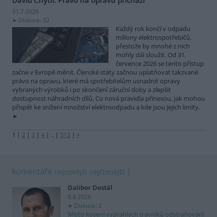
31.7.2026
Diskuse: 32
Každý rok končí v odpadu
miliony elektrospotřebičů,
přestože by mnohé z nich
mohly dál sloužit. Od 31.
července 2026 se tento přístup
začne v Evropě měnit. Členské státy začnou uplatňovat takzvané
právo na opravu, které má spotřebitelům usnadnit opravy
vybraných výrobků i po skončení záruční doby a zlepšit
dostupnost náhradních dílů. Co nová pravidla přinesou, jak mohou
přispět ke snížení množství elektroodpadu a kde jsou jejich limity.
1
|
2
|
3
|
4
|
..
|
513
|
»
komentáře
nejnovější
nejčtenější
Dalibor Dostál
8.8.2026
Diskuse: 2
Místo kosení vyprahlých trávníků odstraňování