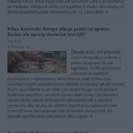
miliardy korun, který má prodloužit splavnost Labe o 23 kilometrů
do Pardubic. Veřejnost může své vyjádření k vlivům této stavby na
životní prostředí poslat ministerstvu do 13. srpna 2026.
Kilian Kaminski: Evropa slibuje právo na opravu.
Budou ale opravy skutečně levnější?
1.8.2026
Diskuse: 42
Členské státy nyní převádějí
novou evropskou směrnici o
právu na opravu do své
legislativy. Podle společnosti
refurbed, evropským
marketplace s repasovanou elektronikou, však mohou i po
zavedení nových pravidel zůstat náklady na opravy natolik vysoké,
že pro spotřebitele bude stále výhodnější koupit nové zařízení.
Směrnice má přitom usnadnit opravy elektroniky i po skončení
záruční doby, zlepšit dostupnost náhradních dílů a zabránit
výrobcům, aby zásahy do zařízení zbytečně komplikovali nebo
znemožňovali. Nestanovuje však konkrétní cenový limit ani
způsob výpočtu ceny náhradních dílů a oprav.
David Chytil: Právo na opravu přichází