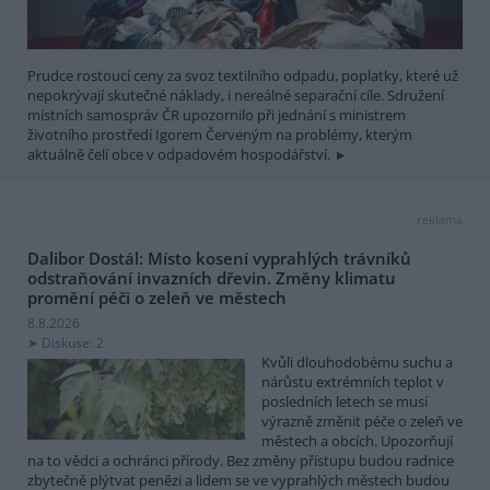
Prudce rostoucí ceny za svoz textilního odpadu, poplatky, které už
nepokrývají skutečné náklady, i nereálné separační cíle. Sdružení
místních samospráv ČR upozornilo při jednání s ministrem
životního prostředí Igorem Červeným na problémy, kterým
aktuálně čelí obce v odpadovém hospodářství.
reklama
Dalibor Dostál: Místo kosení vyprahlých trávníků
odstraňování invazních dřevin. Změny klimatu
promění péči o zeleň ve městech
8.8.2026
Diskuse: 2
Kvůli dlouhodobému suchu a
nárůstu extrémních teplot v
posledních letech se musí
výrazně změnit péče o zeleň ve
městech a obcích. Upozorňují
na to vědci a ochránci přírody. Bez změny přístupu budou radnice
zbytečně plýtvat penězi a lidem se ve vyprahlých městech budou