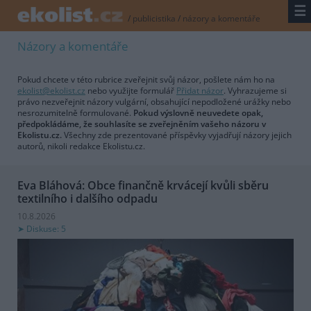
☰
/
publicistika
/
názory a komentáře
Názory a komentáře
Pokud chcete v této rubrice zveřejnit svůj názor, pošlete nám ho na
ekolist@ekolist.cz
nebo využijte formulář
Přidat názor
. Vyhrazujeme si
právo nezveřejnit názory vulgární, obsahující nepodložené urážky nebo
nesrozumitelně formulované.
Pokud výslovně neuvedete opak,
předpokládáme, že souhlasíte se zveřejněním vašeho názoru v
Ekolistu.cz.
Všechny zde prezentované příspěvky vyjadřují názory jejich
autorů, nikoli redakce Ekolistu.cz.
Eva Bláhová: Obce finančně krvácejí kvůli sběru
textilního i dalšího odpadu
10.8.2026
Diskuse: 5