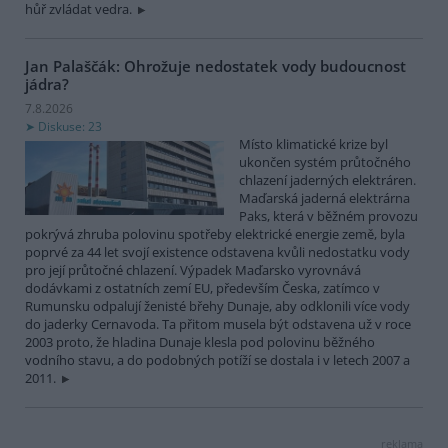
hůř zvládat vedra.
Jan Palaščák: Ohrožuje nedostatek vody budoucnost
jádra?
7.8.2026
Diskuse: 23
Místo klimatické krize byl
ukončen systém průtočného
chlazení jaderných elektráren.
Maďarská jaderná elektrárna
Paks, která v běžném provozu
pokrývá zhruba polovinu spotřeby elektrické energie země, byla
poprvé za 44 let svojí existence odstavena kvůli nedostatku vody
pro její průtočné chlazení. Výpadek Maďarsko vyrovnává
dodávkami z ostatních zemí EU, především Česka, zatímco v
Rumunsku odpalují ženisté břehy Dunaje, aby odklonili více vody
do jaderky Cernavoda. Ta přitom musela být odstavena už v roce
2003 proto, že hladina Dunaje klesla pod polovinu běžného
vodního stavu, a do podobných potíží se dostala i v letech 2007 a
2011.
reklama