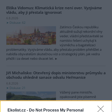
Eliška Vidomus: Klimatická krize není over. Vyzýváme
vládu, aby ji přestala ignorovat
6.8.2026
Diskuse: 62
Zatímco Českou republiku
aktuálně sužují rekordní vlny
veder, vládní představitelé se
namísto řešení uchylují k
výsměchu a bagatelizaci
problematiky. Vyzýváme vládu, aby přestala problém přehlížet a
nabídla obyvatelům skutečnou vizi a strategický plán, jak vedra
přežít i za deset nebo dvacet let.
Jiří Michalisko: Otevřený dopis ministerstvu průmyslu a
obchodu ohledně sanace odvalu Heřmanice
6.8.2026
Diskuse: 21
Vážený pane ministře,
opakovaně jste písemně
upozorňován, že vedení
státního podniku DIAMO (dále
Ekolist.cz -
Do Not Process My Personal
jen DIAMO), při sanaci odvalu