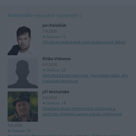
komentáře
nejnovější
nejčtenější
Jan Palaščák
7.8.2026
Diskuse: 12
Ohrožuje nedostatek vody budoucnost jádra?
Eliška Vidomus
6.8.2026
Diskuse: 26
Klimatická krize není over. Vyzýváme vládu, aby
ji přestala ignorovat
Jiří Michalisko
6.8.2026
Diskuse: 18
Otevřený dopis ministerstvu průmyslu a
obchodu ohledně sanace odvalu Heřmanice
5.8.2026
Diskuse: 39
Dostupné bydlení nevyřeší jen nová výstavba. Česko musí lépe