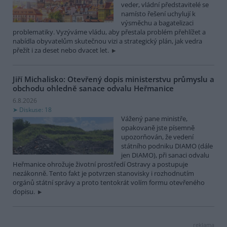
veder, vládní představitelé se
namísto řešení uchylují k
výsměchu a bagatelizaci
problematiky. Vyzýváme vládu, aby přestala problém přehlížet a
nabídla obyvatelům skutečnou vizi a strategický plán, jak vedra
přežít i za deset nebo dvacet let.
Jiří Michalisko: Otevřený dopis ministerstvu průmyslu a
obchodu ohledně sanace odvalu Heřmanice
6.8.2026
Diskuse: 18
Vážený pane ministře,
opakovaně jste písemně
upozorňován, že vedení
státního podniku DIAMO (dále
jen DIAMO), při sanaci odvalu
Heřmanice ohrožuje životní prostředí Ostravy a postupuje
nezákonně. Tento fakt je potvrzen stanovisky i rozhodnutím
orgánů státní správy a proto tentokrát volím formu otevřeného
dopisu.
reklama