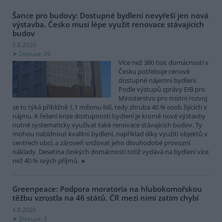
Šance pro budovy: Dostupné bydlení nevyřeší jen nová
výstavba. Česko musí lépe využít renovace stávajících
budov
5.8.2026
Diskuse: 39
Více než 380 tisíc domácností v
Česku potřebuje cenově
dostupné nájemní bydlení.
Podle výstupů zprávy EIB pro
Ministerstvo pro místní rozvoj
se to týká přibližně 1,1 milionu lidí, tedy zhruba 40 % osob žijících v
nájmu. K řešení krize dostupnosti bydlení je kromě nové výstavby
nutné systematicky využívat také renovace stávajících budov. Ty
mohou nabídnout kvalitní bydlení, například díky využití objektů v
centrech obcí, a zároveň snižovat jeho dlouhodobé provozní
náklady. Desetina českých domácností totiž vydává na bydlení více
než 40 % svých příjmů.
Greenpeace: Podpora moratoria na hlubokomořskou
těžbu vzrostla na 46 států. ČR mezi nimi zatím chybí
4.8.2026
Diskuse: 3