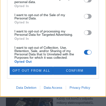
Kilian Kaminski: Evropa slibuje právo na opravu.
personal data.
Budou ale opravy skutečně levnější?
Opted In
1.8.2026
I want to opt-out of the Sale of my
Diskuse: 41
Personal Data.
Členské státy nyní převádějí
Opted In
novou evropskou směrnici o
právu na opravu do své
I want to opt-out of processing my
legislativy. Podle společnosti
Personal Data for Targeted Advertising.
refurbed, evropským
Opted In
marketplace s repasovanou elektronikou, však mohou i po
zavedení nových pravidel zůstat náklady na opravy natolik vysoké,
I want to opt-out of Collection, Use,
že pro spotřebitele bude stále výhodnější koupit nové zařízení.
Retention, Sale, and/or Sharing of my
Směrnice má přitom usnadnit opravy elektroniky i po skončení
Personal Data that Is Unrelated with the
Purposes for which it was collected.
záruční doby, zlepšit dostupnost náhradních dílů a zabránit
Opted Out
výrobcům, aby zásahy do zařízení zbytečně komplikovali nebo
znemožňovali. Nestanovuje však konkrétní cenový limit ani
způsob výpočtu ceny náhradních dílů a oprav.
OPT OUT FROM ALL
CONFIRM
David Chytil: Právo na opravu přichází
Data Deletion
Data Access
Privacy Policy
31.7.2026
Diskuse: 32
Každý rok končí v odpadu
miliony elektrospotřebičů,