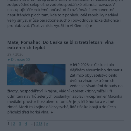
zodpovědné celoplošné vodohospodářské bilanci a rozvaze. V
nastupující éře extrémů počasí totiž rozšiřování permanentně
napuštěných ploch tam, kde to z pohledu celé republiky nedává
velký smysl, může paradoxně sucho i povodňová rizika dokonce i
prohlubovat. (Text vznikl s využitím AI Gemini.)
Matěj Pomahač: Do Česka se blíží třetí letošní vlna
extrémních teplot
29.7.2026
Diskuse: 50
V létě 2026 se Česko stalo
dějištěm absurdního dramatu.
Zatímco obyvatelstvo čelilo
dvěma vlnám extrémních
veder se zásadními dopady na
životy, hospodářství i krajinu, vládní kabinet krizi vymlčel. Při
odmítání návrhů zelených poslankyň zaplavil vicepremiér Macinka
mediální prostor floskulemi o tom, že je „v létě horko a v zimě
zima“. Mezitím krajina dále vysychá, lidé tiše kolabují a do Čech
přichází třetí horká vlna.
1
|
2
|
3
|
4
|
..
|
513
|
»