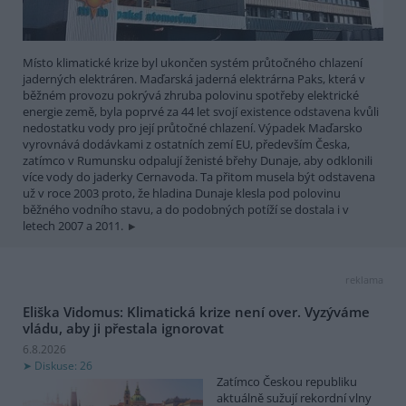
Místo klimatické krize byl ukončen systém průtočného chlazení
jaderných elektráren. Maďarská jaderná elektrárna Paks, která v
běžném provozu pokrývá zhruba polovinu spotřeby elektrické
energie země, byla poprvé za 44 let svojí existence odstavena kvůli
nedostatku vody pro její průtočné chlazení. Výpadek Maďarsko
vyrovnává dodávkami z ostatních zemí EU, především Česka,
zatímco v Rumunsku odpalují ženisté břehy Dunaje, aby odklonili
více vody do jaderky Cernavoda. Ta přitom musela být odstavena
už v roce 2003 proto, že hladina Dunaje klesla pod polovinu
běžného vodního stavu, a do podobných potíží se dostala i v
letech 2007 a 2011.
reklama
Eliška Vidomus: Klimatická krize není over. Vyzýváme
vládu, aby ji přestala ignorovat
6.8.2026
Diskuse: 26
Zatímco Českou republiku
aktuálně sužují rekordní vlny