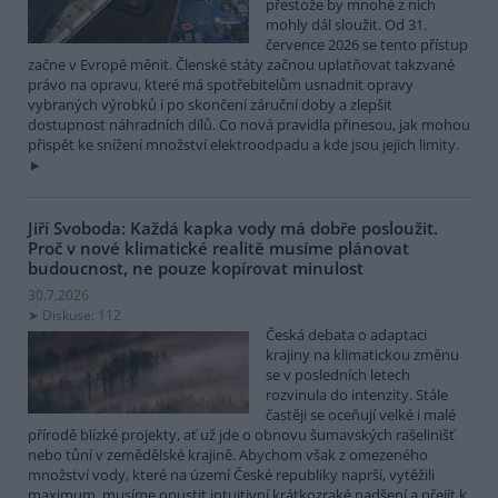
přestože by mnohé z nich
mohly dál sloužit. Od 31.
července 2026 se tento přístup
začne v Evropě měnit. Členské státy začnou uplatňovat takzvané
právo na opravu, které má spotřebitelům usnadnit opravy
vybraných výrobků i po skončení záruční doby a zlepšit
dostupnost náhradních dílů. Co nová pravidla přinesou, jak mohou
přispět ke snížení množství elektroodpadu a kde jsou jejich limity.
Jiří Svoboda: Každá kapka vody má dobře posloužit.
Proč v nové klimatické realitě musíme plánovat
budoucnost, ne pouze kopírovat minulost
30.7.2026
Diskuse: 112
Česká debata o adaptaci
krajiny na klimatickou změnu
se v posledních letech
rozvinula do intenzity. Stále
častěji se oceňují velké i malé
přírodě blízké projekty, ať už jde o obnovu šumavských rašelinišť
nebo tůní v zemědělské krajině. Abychom však z omezeného
množství vody, které na území České republiky naprší, vytěžili
maximum, musíme opustit intuitivní krátkozraké nadšení a přejít k