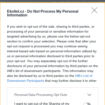
Přes víkend skončilo 31. Valné
shromáždění Mezinárodního
úřadu pro mořské dno (ISA),
Ekolist.cz -
Do Not Process My Personal
Information
kde měla své zastoupení i
Česká republika. Zasedání
skončilo zklamáním, protože se vládám členských států nepodařilo
If you wish to opt-out of the sale, sharing to third parties, or
jasně deklarovat, že snahy o nezákonnou hlubinnou těžbu
processing of your personal or sensitive information for
nebudou tolerovány.
targeted advertising by us, please use the below opt-out
section to confirm your selection. Please note that after your
Luboš Pavlovič: Veřejnost může do poloviny srpna
opt-out request is processed you may continue seeing
připomínkovat plavební kanál u Přelouče
interest-based ads based on personal information utilized by
3.8.2026
us or personal information disclosed to third parties prior to
Diskuse: 16
your opt-out. You may separately opt-out of the further
Ministerstvo životního
disclosure of your personal information by third parties on the
prostředí oznámilo 14.
IAB’s list of downstream participants. This information may
července 2026 zahájení
also be disclosed by us to third parties on the
IAB’s List of
zjišťovacího řízení pro záměr
„Stupeň Přelouč II“ za asi 3,3
Downstream Participants
that may further disclose it to other
miliardy korun, který má prodloužit splavnost Labe o 23 kilometrů
third parties.
do Pardubic. Veřejnost může své vyjádření k vlivům této stavby na
životní prostředí poslat ministerstvu do 13. srpna 2026.
Personal Data Processing Opt Outs
I want to opt-out of the Sharing of my