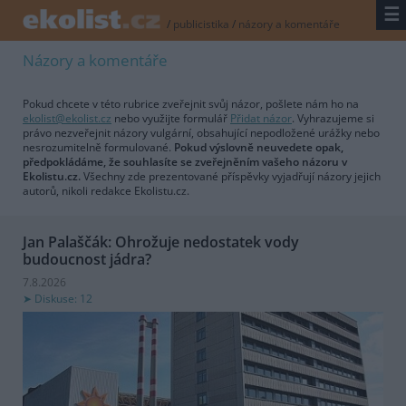
☰
/
publicistika
/
názory a komentáře
Názory a komentáře
Pokud chcete v této rubrice zveřejnit svůj názor, pošlete nám ho na
ekolist@ekolist.cz
nebo využijte formulář
Přidat názor
. Vyhrazujeme si
právo nezveřejnit názory vulgární, obsahující nepodložené urážky nebo
nesrozumitelně formulované.
Pokud výslovně neuvedete opak,
předpokládáme, že souhlasíte se zveřejněním vašeho názoru v
Ekolistu.cz.
Všechny zde prezentované příspěvky vyjadřují názory jejich
autorů, nikoli redakce Ekolistu.cz.
Jan Palaščák: Ohrožuje nedostatek vody
budoucnost jádra?
7.8.2026
Diskuse: 12