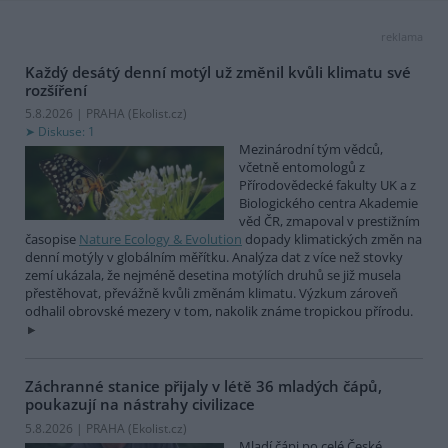
reklama
Každý desátý denní motýl už změnil kvůli klimatu své
rozšíření
5.8.2026 | PRAHA (
Ekolist.cz
)
Diskuse: 1
Mezinárodní tým vědců,
včetně entomologů z
Přírodovědecké fakulty UK a z
Biologického centra Akademie
věd ČR, zmapoval v prestižním
časopise
Nature Ecology & Evolution
dopady klimatických změn na
denní motýly v globálním měřítku. Analýza dat z více než stovky
zemí ukázala, že nejméně desetina motýlích druhů se již musela
přestěhovat, převážně kvůli změnám klimatu. Výzkum zároveň
odhalil obrovské mezery v tom, nakolik známe tropickou přírodu.
Záchranné stanice přijaly v létě 36 mladých čápů,
poukazují na nástrahy civilizace
5.8.2026 | PRAHA (
Ekolist.cz
)
Mladí čápi po celé České