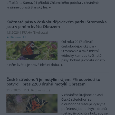
přítoků na Šumavě i přítoků Chlumského potoka v chráněné
krajinné oblasti Blanský les.
Květnaté pásy v českobudějovickém parku Stromovka
jsou v plném květu
Obrazem
1.8.2026 | PRAHA (
Ekolist.cz
)
Diskuse: 12
Od roku 2017 oživují
českobudějovický park
Stromovka a také místní
vědecký kampus květnaté
pásy. Pokud je chcete vidět v
plném květu, je právě ideální doba.
České středohoří je motýlím rájem. Přírodovědci tu
potvrdili přes 2200 druhů motýlů
Obrazem
31.7.2026 | PRAHA (
Ekolist.cz
)
V chráněné krajinné oblasti
České středohoří se
dlouhodobě sleduje výskyt a
početnost jednotlivých druhů
rostlin, živočichů a hub, aby se