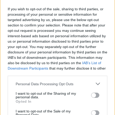
přenášejí do jiných vodních toků, mohou jim tím však uškodit.
Největší pomocí je nechat raky na místě a do jejich života
If you wish to opt-out of the sale, sharing to third parties, or
nezasahovat.
processing of your personal or sensitive information for
targeted advertising by us, please use the below opt-out
section to confirm your selection. Please note that after your
Hvězdnice alpská, modrofialový pozůstatek doby
opt-out request is processed you may continue seeing
ledové v Českém středohoří a Lužických horách,
interest-based ads based on personal information utilized by
dostane speciální péči
us or personal information disclosed to third parties prior to
4.8.2026 | PRAHA (
Ekolist.cz
)
your opt-out. You may separately opt-out of the further
Kriticky ohrožená skalnička
disclosure of your personal information by third parties on the
hvězdnice alpská roste v
chráněné krajinné oblasti
IAB’s list of downstream participants. This information may
České středohoří na
also be disclosed by us to third parties on the
IAB’s List of
posledních dvou lokalitách, v
Downstream Participants
that may further disclose it to other
CHKO Lužické hory na jediné. Tato rostlina je pozůstatkem
third parties.
poslední doby ledové a daří se jí pouze na izolovaných místech se
specifickými podmínkami. Aby z naší přírody nezmizela definitivně,
Personal Data Processing Opt Outs
připravila Agentura ochrany přírody a krajiny ČR speciální
záchranný program, takzvaný regionální akční plán.
I want to opt-out of the Sharing of my
personal data.
Opted In
Polník jasanový, brouk nebezpečný pro stromy, byl
objeven 250 km od českých hranic
I want to opt-out of the Sale of my
Personal Data.
3.8.2026 | PRAHA (
Ekolist.cz
)