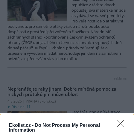
republice v těchto dnech
opouštějí svá mateřská hnízda
a vydávají se na své první lety.
Pro veřejnost jde o atraktivní
podívanou, pro samotné ptáky však o náročnou zkoušku
dospělosti v prostředí přetvořeném člověkem. Národní síť
záchranných stanic, koordinovaná Českým svazem ochránců
přírody (ČSOP), přijala během července a prvních srpnových dnů
do své péče již 36 čápů. Ochránci přírody zdůrazňují, že o
úspěšném vyvedení mláďat nerozhoduje jen dění na samotném
hnízdě, ale především stav jeho okolí.
reklama
Nepřenášejte raky jinam. Dobře míněná pomoc za
nízkých průtoků jim může ublížit
4.8.2026 | PRAHA (
Ekolist.cz
)
Diskuse: 11
Letošní sucho a nízké stavy
vody způsobují, že jsou raci v
našich řekách a potocích
Ekolist.cz -
Do Not Process My Personal
viditelnější než obvykle. Ve
Information
snaze jim pomoci je lidé často