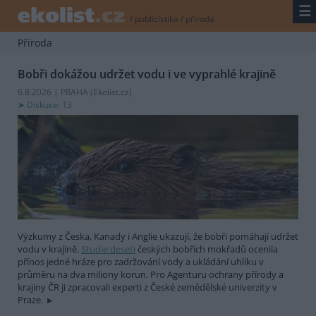
☰
/
publicistika
/
příroda
Příroda
Bobři dokážou udržet vodu i ve vyprahlé krajině
6.8.2026 | PRAHA (
Ekolist.cz
)
Diskuse: 13
Výzkumy z Česka, Kanady i Anglie ukazují, že bobři pomáhají udržet
vodu v krajině.
Studie deseti
českých bobřích mokřadů ocenila
přínos jedné hráze pro zadržování vody a ukládání uhlíku v
průměru na dva miliony korun. Pro Agenturu ochrany přírody a
krajiny ČR ji zpracovali experti z České zemědělské univerzity v
Praze.