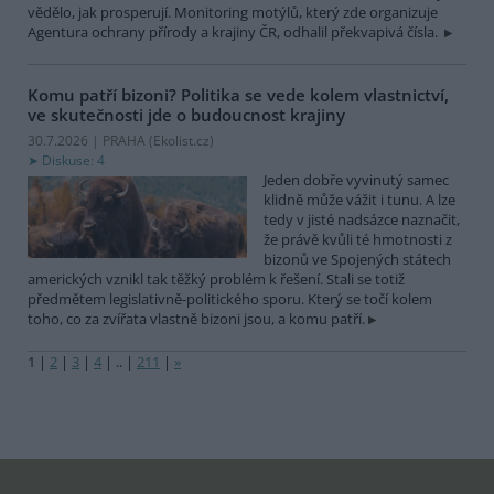
vědělo, jak prosperují. Monitoring motýlů, který zde organizuje
Agentura ochrany přírody a krajiny ČR, odhalil překvapivá čísla.
Komu patří bizoni? Politika se vede kolem vlastnictví,
ve skutečnosti jde o budoucnost krajiny
30.7.2026 | PRAHA (
Ekolist.cz
)
Diskuse: 4
Jeden dobře vyvinutý samec
klidně může vážit i tunu. A lze
tedy v jisté nadsázce naznačit,
že právě kvůli té hmotnosti z
bizonů ve Spojených státech
amerických vznikl tak těžký problém k řešení. Stali se totiž
předmětem legislativně-politického sporu. Který se točí kolem
toho, co za zvířata vlastně bizoni jsou, a komu patří.
1
|
2
|
3
|
4
|
..
|
211
|
»