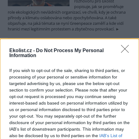
rozhovoru pro Ekolist
popisuje, jak se proměňuje
role ekologických nevládních organizací, ve chvíli, kdy je ochrana
přírody a klimatu oslabována nebo zpochybňována. A také
objasňuje, na jaká témata se nyní Greenpeace zaměří a kde vidí
hranici mezi legitimním protestem a zbytečnou provokací.
Martin Nawrath: I v případě environmentálního žalu
Ekolist.cz -
Do Not Process My Personal
platí, že sdílená bolest je poloviční bolest
Information
15.12.2025 | PRAHA (
Ekolist.cz
)
Diskuse: 9
If you wish to opt-out of the sale, sharing to third parties, or
Ekologická úzkost,
environmentální žal, klimatický
processing of your personal or sensitive information for
smutek. Jsou to nové
targeted advertising by us, please use the below opt-out
fenomény, nebo prožívali
section to confirm your selection. Please note that after your
podobné pocity i lidé v
opt-out request is processed you may continue seeing
minulosti? Obavy z měnícího se životního prostředí jsou na jednu
interest-based ads based on personal information utilized by
stranu přirozené a racionální. Někdy ale mohou narůst až do
us or personal information disclosed to third parties prior to
takové míry, že člověka paralyzují. Jak poznáme, že nastal čas říci si
o podporu nebo pomoc a kde ji hledat? I o tom jsme hovořili s
your opt-out. You may separately opt-out of the further
Martinem Nawrathem, terapeutem a facilitátorem zabývajícím se
disclosure of your personal information by third parties on the
péčí o duševní zdraví také v kontextu probíhající klimatické krize a
IAB’s list of downstream participants. This information may
proměn životního prostředí.
also be disclosed by us to third parties on the
IAB’s List of