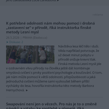
reklama
K potřebné odolnosti nám mohou pomoci i drobná
„zastavení se“ v přírodě, říká instruktorka finské
metody Lesní mysl
26.5.2026 | PRAHA (
Ekolist.cz
)
Diskuse: 2
Návštěva lesa léčí tělo i duši.
Věda například potvrzuje, že
už deset minut pobytu v
přírodě snižuje krevní tlak.
Finská metoda Lesní mysli jde
v ozdravném vlivu přírody na člověka ještě dál: kombinuje
smyslová cvičení s prvky pozitivní psychologie a koučování. O tom,
jak nám může pomoci k větší odolnosti, přizpůsobivosti a jaká
jednoduchá cvičení můžeme sami vyzkoušet během příští
vycházky do lesa, hovořila instruktorka této metody Barbora
Hernychová.
Swapování není jen o věcech. Pro nás je to o změně
návyků a vztahu ke spotřebě a planetě, říká