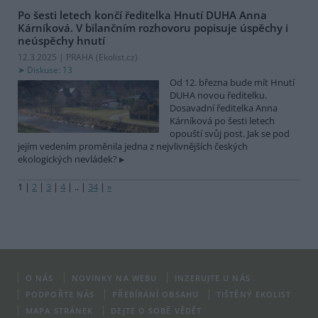
Po šesti letech končí ředitelka Hnutí DUHA Anna
Kárníková. V bilančním rozhovoru popisuje úspěchy i
neúspěchy hnutí
12.3.2025 | PRAHA (
Ekolist.cz
)
Diskuse: 13
Od 12. března bude mít Hnutí
DUHA novou ředitelku.
Dosavadní ředitelka Anna
Kárníková po šesti letech
opouští svůj post. Jak se pod
jejím vedením proměnila jedna z nejvlivnějších českých
ekologických nevládek?
1
|
2
|
3
|
4
|
..
|
34
|
»
O NÁS
NOVINKY NA WEBU
INZERUJTE U NÁS
PODPOŘTE NÁS
PŘEBÍRÁNÍ OBSAHU
TIŠTĚNÝ EKOLIST
MAPA STRÁNEK
DEJTE O SOBĚ VĚDĚT