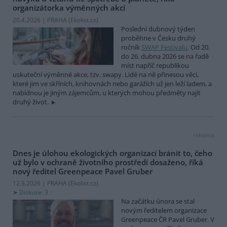
organizátorka výměnných akcí
20.4.2026 | PRAHA (
Ekolist.cz
)
Poslední dubnový týden
proběhne v Česku druhý
ročník
SWAP Festivalu
. Od 20.
do 26. dubna 2026 se na řadě
míst napříč republikou
uskuteční výměnné akce, tzv. swapy. Lidé na ně přinesou věci,
které jim ve skříních, knihovnách nebo garážích už jen leží ladem, a
nabídnou je jiným zájemcům, u kterých mohou předměty najít
druhý život.
reklama
Dnes je úlohou ekologických organizací bránit to, čeho
už bylo v ochraně životního prostředí dosaženo, říká
nový ředitel Greenpeace Pavel Gruber
12.3.2026 | PRAHA (
Ekolist.cz
)
Diskuse: 3
Na začátku února se stal
novým ředitelem organizace
Greenpeace ČR Pavel Gruber. V