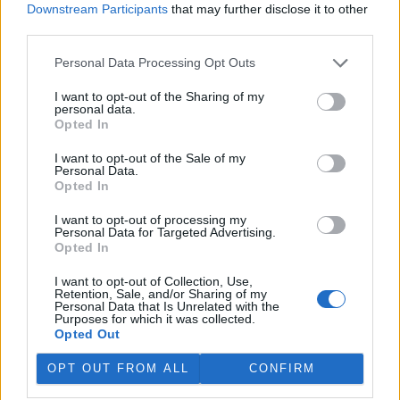
Downstream Participants
that may further disclose it to other
third parties.
„Furt ve střehu.“ Manažer přírody Vilém Jurek o
výzvách i radostech z krajiny
Personal Data Processing Opt Outs
26.11.2025 | PRAHA (
Ekolist.cz
)
Diskuse: 3
I want to opt-out of the Sharing of my
Vilém Jurek je krajinný ekolog,
personal data.
který zasvětil svůj profesní
Opted In
život ochraně přírody. V
rozhovoru přibližuje právě
I want to opt-out of the Sale of my
končící projekt LIFE South
Personal Data.
Moravia, jehož cílem byla obnova stepních biotopů na jižní
Opted In
Moravě. Mluví o významu pastvy, invazních druzích, složitých
diplomatických jednáních s vlastníky i o tom, proč je důležité
I want to opt-out of processing my
vydržet – i když výsledky nejsou vidět hned. A také o tom, co ho k
Personal Data for Targeted Advertising.
přírodě přivedlo, proč má slabost pro Kamenný vrch a jakou roli v
Opted In
jeho životě hrají dvě kočky a ranní káva.
I want to opt-out of Collection, Use,
Retention, Sale, and/or Sharing of my
Personal Data that Is Unrelated with the
Sumec velký na jihu Evropy? Tamní ekosystémy nejsou
Purposes for which it was collected.
na takového superpredátora připraveny, říká Martin
Opted Out
Čech
22.9.2025 | PRAHA (
Ekolist.cz
)
OPT OUT FROM ALL
CONFIRM
Diskuse: 26
Sumec velký (
Silurus glanis
) je