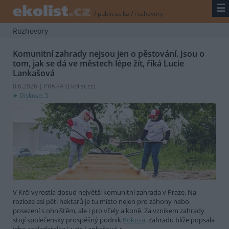
☰
/
publicistika
/
rozhovory
Rozhovory
Komunitní zahrady nejsou jen o pěstování. Jsou o
tom, jak se dá ve městech lépe žít, říká Lucie
Lankašová
8.6.2026 | PRAHA (
Ekolist.cz
)
Diskuse: 5
V Krči vyrostla dosud největší komunitní zahrada v Praze. Na
rozloze asi pěti hektarů je tu místo nejen pro záhony nebo
posezení s ohništěm, ale i pro včely a koně. Za vznikem zahrady
stojí společensky prospěšný podnik
Kokoza
. Zahradu blíže popsala
jeho zakladatelka Lucie Lankašová.