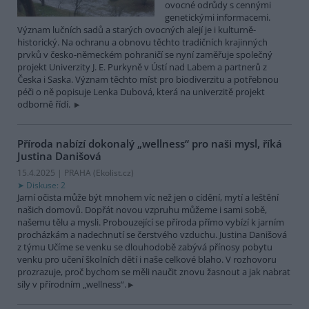
ovocné odrůdy s cennými
genetickými informacemi.
Význam lučních sadů a starých ovocných alejí je i kulturně-
historický. Na ochranu a obnovu těchto tradičních krajinných
prvků v česko-německém pohraničí se nyní zaměřuje společný
projekt Univerzity J. E. Purkyně v Ústí nad Labem a partnerů z
Česka i Saska. Význam těchto míst pro biodiverzitu a potřebnou
péči o ně popisuje Lenka Dubová, která na univerzitě projekt
odborně řídí.
Příroda nabízí dokonalý „wellness“ pro naši mysl, říká
Justina Danišová
15.4.2025 | PRAHA (
Ekolist.cz
)
Diskuse: 2
Jarní očista může být mnohem víc než jen o cídění, mytí a leštění
našich domovů. Dopřát novou vzpruhu můžeme i sami sobě,
našemu tělu a mysli. Probouzející se příroda přímo vybízí k jarním
procházkám a nadechnutí se čerstvého vzduchu. Justina Danišová
z týmu Učíme se venku se dlouhodobě zabývá přínosy pobytu
venku pro učení školních dětí i naše celkové blaho. V rozhovoru
prozrazuje, proč bychom se měli naučit znovu žasnout a jak nabrat
síly v přírodním „wellness“.