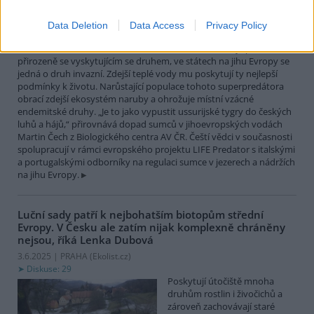
největší čistě sladkovodní
rybou Evropy. Vrcholový
Data Deletion
Data Access
Privacy Policy
nevybíravý predátor. Zatímco
v našich vodách je původním
přirozeně se vyskytujícím se druhem, ve státech na jihu Evropy se
jedná o druh invazní. Zdejší teplé vody mu poskytují ty nejlepší
podmínky k životu. Narůstající populace tohoto superpredátora
obrací zdejší ekosystém naruby a ohrožuje místní vzácné
endemitské druhy. „Je to jako vypustit ussurijské tygry do českých
luhů a hájů,“ přirovnává dopad sumců v jihoevropských vodách
Martin Čech z Biologického centra AV ČR. Čeští vědci v současnosti
spolupracují v rámci evropského projektu LIFE Predator s italskými
a portugalskými odborníky na regulaci sumce v jezerech a nádržích
na jihu Evropy.
Luční sady patří k nejbohatším biotopům střední
Evropy. V Česku ale zatím nijak komplexně chráněny
nejsou, říká Lenka Dubová
3.6.2025 | PRAHA (
Ekolist.cz
)
Diskuse: 29
Poskytují útočiště mnoha
druhům rostlin i živočichů a
zároveň zachovávají staré