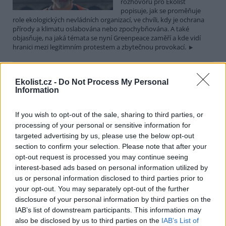
rozhovoru pro Ekolist
popisuje, jak se proměňuje
role ekologických nevládních organizací, ve chvíli, kdy je ochrana
přírody a klimatu oslabována nebo zpochybňována. A také
objasňuje, na jaká témata se nyní Greenpeace zaměří a kde vidí
hranici mezi legitimním protestem a zbytečnou provokací.
Martin Nawrath: I v případě environmentálního žalu
Ekolist.cz -
Do Not Process My Personal
platí, že sdílená bolest je poloviční bolest
Information
15.12.2025 | PRAHA (
Ekolist.cz
)
Diskuse: 9
If you wish to opt-out of the sale, sharing to third parties, or
Ekologická úzkost,
environmentální žal, klimatický
processing of your personal or sensitive information for
smutek. Jsou to nové
targeted advertising by us, please use the below opt-out
fenomény, nebo prožívali
section to confirm your selection. Please note that after your
podobné pocity i lidé v
opt-out request is processed you may continue seeing
minulosti? Obavy z měnícího se životního prostředí jsou na jednu
interest-based ads based on personal information utilized by
stranu přirozené a racionální. Někdy ale mohou narůst až do
us or personal information disclosed to third parties prior to
takové míry, že člověka paralyzují. Jak poznáme, že nastal čas říci si
o podporu nebo pomoc a kde ji hledat? I o tom jsme hovořili s
your opt-out. You may separately opt-out of the further
Martinem Nawrathem, terapeutem a facilitátorem zabývajícím se
disclosure of your personal information by third parties on the
péčí o duševní zdraví také v kontextu probíhající klimatické krize a
IAB’s list of downstream participants. This information may
proměn životního prostředí.
also be disclosed by us to third parties on the
IAB’s List of