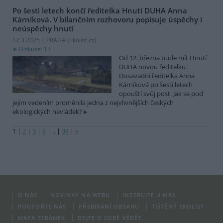
Po šesti letech končí ředitelka Hnutí DUHA Anna
Kárníková. V bilančním rozhovoru popisuje úspěchy i
neúspěchy hnutí
12.3.2025 | PRAHA (
Ekolist.cz
)
Diskuse: 13
Od 12. března bude mít Hnutí
DUHA novou ředitelku.
Dosavadní ředitelka Anna
Kárníková po šesti letech
opouští svůj post. Jak se pod
jejím vedením proměnila jedna z nejvlivnějších českých
ekologických nevládek?
1
|
2
|
3
|
4
|
..
|
34
|
»
O NÁS
NOVINKY NA WEBU
INZERUJTE U NÁS
PODPOŘTE NÁS
PŘEBÍRÁNÍ OBSAHU
TIŠTĚNÝ EKOLIST
MAPA STRÁNEK
DEJTE O SOBĚ VĚDĚT