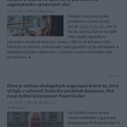
organizátorka výměnných akcí
20.4.2026 | PRAHA (
Ekolist.cz
)
Poslední dubnový týden
proběhne v Česku druhý
ročník
SWAP Festivalu
. Od 20.
do 26. dubna 2026 se na řadě
míst napříč republikou
uskuteční výměnné akce, tzv. swapy. Lidé na ně přinesou věci,
které jim ve skříních, knihovnách nebo garážích už jen leží ladem, a
nabídnou je jiným zájemcům, u kterých mohou předměty najít
druhý život.
reklama
Dnes je úlohou ekologických organizací bránit to, čeho
už bylo v ochraně životního prostředí dosaženo, říká
nový ředitel Greenpeace Pavel Gruber
12.3.2026 | PRAHA (
Ekolist.cz
)
Diskuse: 3
Na začátku února se stal
novým ředitelem organizace
Greenpeace ČR Pavel Gruber. V