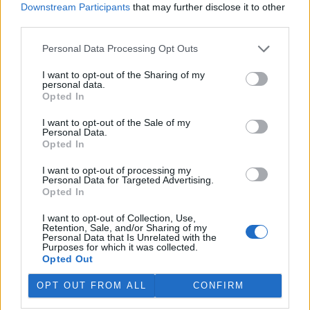
Downstream Participants
that may further disclose it to other
third parties.
„Furt ve střehu.“ Manažer přírody Vilém Jurek o
výzvách i radostech z krajiny
Personal Data Processing Opt Outs
26.11.2025 | PRAHA (
Ekolist.cz
)
Diskuse: 3
I want to opt-out of the Sharing of my
Vilém Jurek je krajinný ekolog,
personal data.
který zasvětil svůj profesní
Opted In
život ochraně přírody. V
rozhovoru přibližuje právě
I want to opt-out of the Sale of my
končící projekt LIFE South
Personal Data.
Moravia, jehož cílem byla obnova stepních biotopů na jižní
Opted In
Moravě. Mluví o významu pastvy, invazních druzích, složitých
diplomatických jednáních s vlastníky i o tom, proč je důležité
I want to opt-out of processing my
vydržet – i když výsledky nejsou vidět hned. A také o tom, co ho k
Personal Data for Targeted Advertising.
přírodě přivedlo, proč má slabost pro Kamenný vrch a jakou roli v
Opted In
jeho životě hrají dvě kočky a ranní káva.
I want to opt-out of Collection, Use,
Retention, Sale, and/or Sharing of my
Personal Data that Is Unrelated with the
Sumec velký na jihu Evropy? Tamní ekosystémy nejsou
Purposes for which it was collected.
na takového superpredátora připraveny, říká Martin
Opted Out
Čech
22.9.2025 | PRAHA (
Ekolist.cz
)
OPT OUT FROM ALL
CONFIRM
Diskuse: 26
Sumec velký (
Silurus glanis
) je