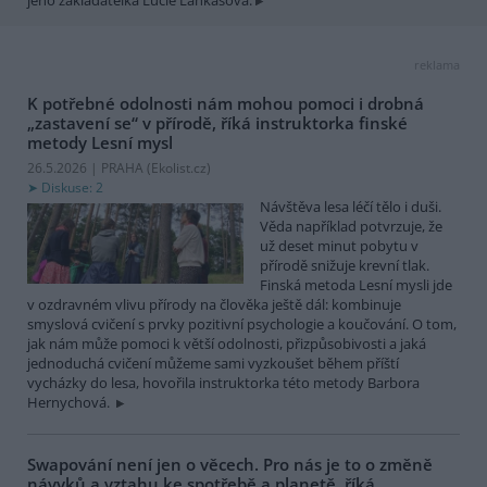
reklama
K potřebné odolnosti nám mohou pomoci i drobná
„zastavení se“ v přírodě, říká instruktorka finské
metody Lesní mysl
26.5.2026 | PRAHA (
Ekolist.cz
)
Diskuse: 2
Návštěva lesa léčí tělo i duši.
Věda například potvrzuje, že
už deset minut pobytu v
přírodě snižuje krevní tlak.
Finská metoda Lesní mysli jde
v ozdravném vlivu přírody na člověka ještě dál: kombinuje
smyslová cvičení s prvky pozitivní psychologie a koučování. O tom,
jak nám může pomoci k větší odolnosti, přizpůsobivosti a jaká
jednoduchá cvičení můžeme sami vyzkoušet během příští
vycházky do lesa, hovořila instruktorka této metody Barbora
Hernychová.
Swapování není jen o věcech. Pro nás je to o změně
návyků a vztahu ke spotřebě a planetě, říká