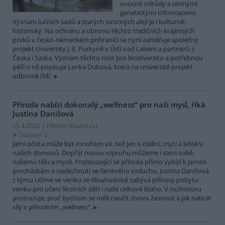
ovocné odrůdy s cennými
genetickými informacemi.
Význam lučních sadů a starých ovocných alejí je i kulturně-
historický. Na ochranu a obnovu těchto tradičních krajinných
prvků v česko-německém pohraničí se nyní zaměřuje společný
projekt Univerzity J. E. Purkyně v Ústí nad Labem a partnerů z
Česka i Saska. Význam těchto míst pro biodiverzitu a potřebnou
péči o ně popisuje Lenka Dubová, která na univerzitě projekt
odborně řídí.
Příroda nabízí dokonalý „wellness“ pro naši mysl, říká
Justina Danišová
15.4.2025 | PRAHA (
Ekolist.cz
)
Diskuse: 2
Jarní očista může být mnohem víc než jen o cídění, mytí a leštění
našich domovů. Dopřát novou vzpruhu můžeme i sami sobě,
našemu tělu a mysli. Probouzející se příroda přímo vybízí k jarním
procházkám a nadechnutí se čerstvého vzduchu. Justina Danišová
z týmu Učíme se venku se dlouhodobě zabývá přínosy pobytu
venku pro učení školních dětí i naše celkové blaho. V rozhovoru
prozrazuje, proč bychom se měli naučit znovu žasnout a jak nabrat
síly v přírodním „wellness“.