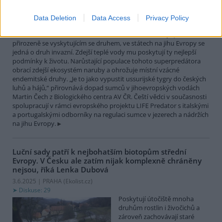
největší čistě sladkovodní
rybou Evropy. Vrcholový
Data Deletion
Data Access
Privacy Policy
nevybíravý predátor. Zatímco
v našich vodách je původním
přirozeně se vyskytujícím se druhem, ve státech na jihu Evropy se
jedná o druh invazní. Zdejší teplé vody mu poskytují ty nejlepší
podmínky k životu. Narůstající populace tohoto superpredátora
obrací zdejší ekosystém naruby a ohrožuje místní vzácné
endemitské druhy. „Je to jako vypustit ussurijské tygry do českých
luhů a hájů,“ přirovnává dopad sumců v jihoevropských vodách
Martin Čech z Biologického centra AV ČR. Čeští vědci v současnosti
spolupracují v rámci evropského projektu LIFE Predator s italskými
a portugalskými odborníky na regulaci sumce v jezerech a nádržích
na jihu Evropy.
Luční sady patří k nejbohatším biotopům střední
Evropy. V Česku ale zatím nijak komplexně chráněny
nejsou, říká Lenka Dubová
3.6.2025 | PRAHA (
Ekolist.cz
)
Diskuse: 29
Poskytují útočiště mnoha
druhům rostlin i živočichů a
zároveň zachovávají staré