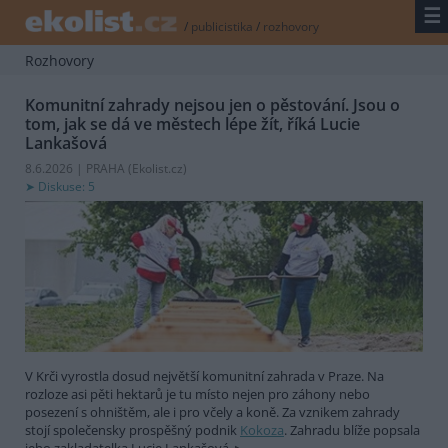
☰
/
publicistika
/
rozhovory
Rozhovory
Komunitní zahrady nejsou jen o pěstování. Jsou o
tom, jak se dá ve městech lépe žít, říká Lucie
Lankašová
8.6.2026 | PRAHA (
Ekolist.cz
)
Diskuse: 5
V Krči vyrostla dosud největší komunitní zahrada v Praze. Na
rozloze asi pěti hektarů je tu místo nejen pro záhony nebo
posezení s ohništěm, ale i pro včely a koně. Za vznikem zahrady
stojí společensky prospěšný podnik
Kokoza
. Zahradu blíže popsala
jeho zakladatelka Lucie Lankašová.