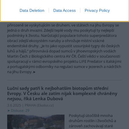
největší čistě sladkovodní
rybou Evropy. Vrcholový
Data Deletion
Data Access
Privacy Policy
nevybíravý predátor. Zatímco
v našich vodách je původním
přirozeně se vyskytujícím se druhem, ve státech na jihu Evropy se
jedná o druh invazní. Zdejší teplé vody mu poskytují ty nejlepší
podmínky k životu. Narůstající populace tohoto superpredátora
obrací zdejší ekosystém naruby a ohrožuje místní vzácné
endemitské druhy. „Je to jako vypustit ussurijské tygry do českých
luhů a hájů,“ přirovnává dopad sumců v jihoevropských vodách
Martin Čech z Biologického centra AV ČR. Čeští vědci v současnosti
spolupracují v rámci evropského projektu LIFE Predator s italskými
a portugalskými odborníky na regulaci sumce v jezerech a nádržích
na jihu Evropy.
Luční sady patří k nejbohatším biotopům střední
Evropy. V Česku ale zatím nijak komplexně chráněny
nejsou, říká Lenka Dubová
3.6.2025 | PRAHA (
Ekolist.cz
)
Diskuse: 29
Poskytují útočiště mnoha
druhům rostlin i živočichů a
zároveň zachovávají staré