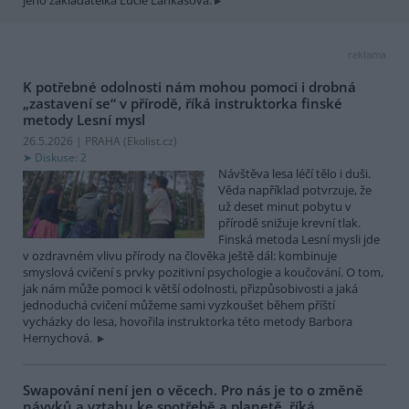
reklama
K potřebné odolnosti nám mohou pomoci i drobná
„zastavení se“ v přírodě, říká instruktorka finské
metody Lesní mysl
26.5.2026 | PRAHA (
Ekolist.cz
)
Diskuse: 2
Návštěva lesa léčí tělo i duši.
Věda například potvrzuje, že
už deset minut pobytu v
přírodě snižuje krevní tlak.
Finská metoda Lesní mysli jde
v ozdravném vlivu přírody na člověka ještě dál: kombinuje
smyslová cvičení s prvky pozitivní psychologie a koučování. O tom,
jak nám může pomoci k větší odolnosti, přizpůsobivosti a jaká
jednoduchá cvičení můžeme sami vyzkoušet během příští
vycházky do lesa, hovořila instruktorka této metody Barbora
Hernychová.
Swapování není jen o věcech. Pro nás je to o změně
návyků a vztahu ke spotřebě a planetě, říká