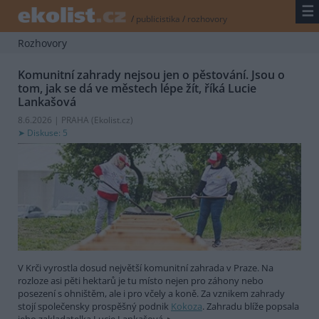
☰
/
publicistika
/
rozhovory
Rozhovory
Komunitní zahrady nejsou jen o pěstování. Jsou o
tom, jak se dá ve městech lépe žít, říká Lucie
Lankašová
8.6.2026 | PRAHA (
Ekolist.cz
)
Diskuse: 5
V Krči vyrostla dosud největší komunitní zahrada v Praze. Na
rozloze asi pěti hektarů je tu místo nejen pro záhony nebo
posezení s ohništěm, ale i pro včely a koně. Za vznikem zahrady
stojí společensky prospěšný podnik
Kokoza
. Zahradu blíže popsala
jeho zakladatelka Lucie Lankašová.