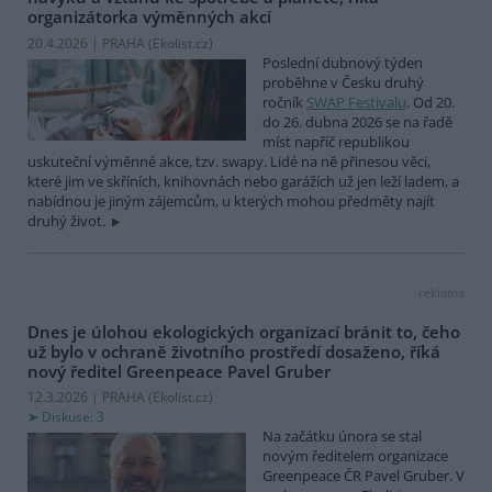
organizátorka výměnných akcí
20.4.2026 | PRAHA (
Ekolist.cz
)
Poslední dubnový týden
proběhne v Česku druhý
ročník
SWAP Festivalu
. Od 20.
do 26. dubna 2026 se na řadě
míst napříč republikou
uskuteční výměnné akce, tzv. swapy. Lidé na ně přinesou věci,
které jim ve skříních, knihovnách nebo garážích už jen leží ladem, a
nabídnou je jiným zájemcům, u kterých mohou předměty najít
druhý život.
reklama
Dnes je úlohou ekologických organizací bránit to, čeho
už bylo v ochraně životního prostředí dosaženo, říká
nový ředitel Greenpeace Pavel Gruber
12.3.2026 | PRAHA (
Ekolist.cz
)
Diskuse: 3
Na začátku února se stal
novým ředitelem organizace
Greenpeace ČR Pavel Gruber. V