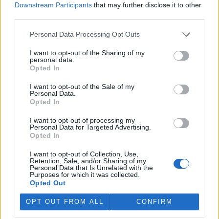
Downstream Participants
that may further disclose it to other
third parties.
„Furt ve střehu.“ Manažer přírody Vilém Jurek o
výzvách i radostech z krajiny
Personal Data Processing Opt Outs
26.11.2025 | PRAHA (
Ekolist.cz
)
Diskuse: 3
I want to opt-out of the Sharing of my
Vilém Jurek je krajinný ekolog,
personal data.
který zasvětil svůj profesní
Opted In
život ochraně přírody. V
rozhovoru přibližuje právě
I want to opt-out of the Sale of my
končící projekt LIFE South
Personal Data.
Moravia, jehož cílem byla obnova stepních biotopů na jižní
Opted In
Moravě. Mluví o významu pastvy, invazních druzích, složitých
diplomatických jednáních s vlastníky i o tom, proč je důležité
I want to opt-out of processing my
vydržet – i když výsledky nejsou vidět hned. A také o tom, co ho k
Personal Data for Targeted Advertising.
přírodě přivedlo, proč má slabost pro Kamenný vrch a jakou roli v
Opted In
jeho životě hrají dvě kočky a ranní káva.
I want to opt-out of Collection, Use,
Retention, Sale, and/or Sharing of my
Personal Data that Is Unrelated with the
Sumec velký na jihu Evropy? Tamní ekosystémy nejsou
Purposes for which it was collected.
na takového superpredátora připraveny, říká Martin
Opted Out
Čech
22.9.2025 | PRAHA (
Ekolist.cz
)
OPT OUT FROM ALL
CONFIRM
Diskuse: 26
Sumec velký (
Silurus glanis
) je