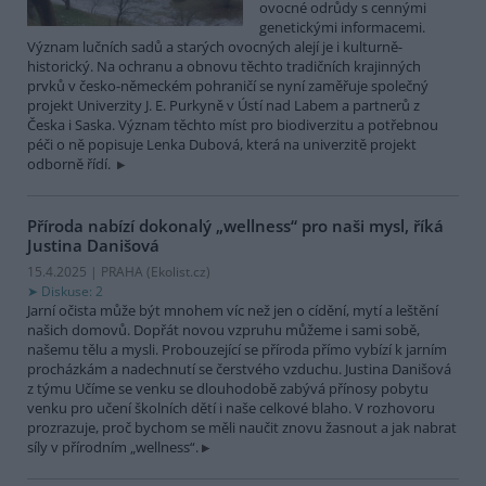
ovocné odrůdy s cennými
genetickými informacemi.
Význam lučních sadů a starých ovocných alejí je i kulturně-
historický. Na ochranu a obnovu těchto tradičních krajinných
prvků v česko-německém pohraničí se nyní zaměřuje společný
projekt Univerzity J. E. Purkyně v Ústí nad Labem a partnerů z
Česka i Saska. Význam těchto míst pro biodiverzitu a potřebnou
péči o ně popisuje Lenka Dubová, která na univerzitě projekt
odborně řídí.
Příroda nabízí dokonalý „wellness“ pro naši mysl, říká
Justina Danišová
15.4.2025 | PRAHA (
Ekolist.cz
)
Diskuse: 2
Jarní očista může být mnohem víc než jen o cídění, mytí a leštění
našich domovů. Dopřát novou vzpruhu můžeme i sami sobě,
našemu tělu a mysli. Probouzející se příroda přímo vybízí k jarním
procházkám a nadechnutí se čerstvého vzduchu. Justina Danišová
z týmu Učíme se venku se dlouhodobě zabývá přínosy pobytu
venku pro učení školních dětí i naše celkové blaho. V rozhovoru
prozrazuje, proč bychom se měli naučit znovu žasnout a jak nabrat
síly v přírodním „wellness“.