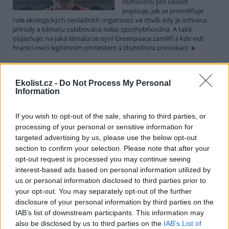
rozhovoru pro Ekolist
popisuje, jak se proměňuje
role ekologických nevládních organizací, ve chvíli, kdy je ochrana
přírody a klimatu oslabována nebo zpochybňována. A také
objasňuje, na jaká témata se nyní Greenpeace zaměří a kde vidí
hranici mezi legitimním protestem a zbytečnou provokací.
Martin Nawrath: I v případě environmentálního žalu
Ekolist.cz -
Do Not Process My Personal
platí, že sdílená bolest je poloviční bolest
Information
15.12.2025 | PRAHA (
Ekolist.cz
)
Diskuse: 9
If you wish to opt-out of the sale, sharing to third parties, or
Ekologická úzkost,
environmentální žal, klimatický
processing of your personal or sensitive information for
smutek. Jsou to nové
targeted advertising by us, please use the below opt-out
fenomény, nebo prožívali
section to confirm your selection. Please note that after your
podobné pocity i lidé v
opt-out request is processed you may continue seeing
minulosti? Obavy z měnícího se životního prostředí jsou na jednu
interest-based ads based on personal information utilized by
stranu přirozené a racionální. Někdy ale mohou narůst až do
us or personal information disclosed to third parties prior to
takové míry, že člověka paralyzují. Jak poznáme, že nastal čas říci si
o podporu nebo pomoc a kde ji hledat? I o tom jsme hovořili s
your opt-out. You may separately opt-out of the further
Martinem Nawrathem, terapeutem a facilitátorem zabývajícím se
disclosure of your personal information by third parties on the
péčí o duševní zdraví také v kontextu probíhající klimatické krize a
IAB’s list of downstream participants. This information may
proměn životního prostředí.
also be disclosed by us to third parties on the
IAB’s List of