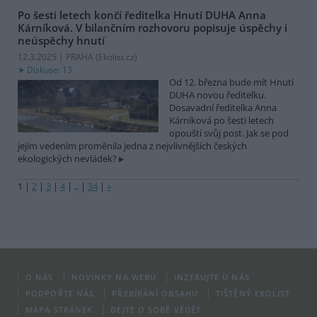
Po šesti letech končí ředitelka Hnutí DUHA Anna
Kárníková. V bilančním rozhovoru popisuje úspěchy i
neúspěchy hnutí
12.3.2025 | PRAHA (
Ekolist.cz
)
Diskuse: 13
Od 12. března bude mít Hnutí
DUHA novou ředitelku.
Dosavadní ředitelka Anna
Kárníková po šesti letech
opouští svůj post. Jak se pod
jejím vedením proměnila jedna z nejvlivnějších českých
ekologických nevládek?
1
|
2
|
3
|
4
|
..
|
34
|
»
O NÁS
NOVINKY NA WEBU
INZERUJTE U NÁS
PODPOŘTE NÁS
PŘEBÍRÁNÍ OBSAHU
TIŠTĚNÝ EKOLIST
MAPA STRÁNEK
DEJTE O SOBĚ VĚDĚT