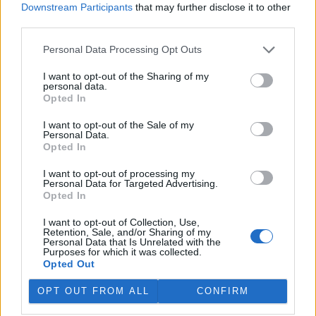
Downstream Participants
that may further disclose it to other
third parties.
„Furt ve střehu.“ Manažer přírody Vilém Jurek o
výzvách i radostech z krajiny
Personal Data Processing Opt Outs
26.11.2025 | PRAHA (
Ekolist.cz
)
Diskuse: 3
I want to opt-out of the Sharing of my
Vilém Jurek je krajinný ekolog,
personal data.
který zasvětil svůj profesní
Opted In
život ochraně přírody. V
rozhovoru přibližuje právě
I want to opt-out of the Sale of my
končící projekt LIFE South
Personal Data.
Moravia, jehož cílem byla obnova stepních biotopů na jižní
Opted In
Moravě. Mluví o významu pastvy, invazních druzích, složitých
diplomatických jednáních s vlastníky i o tom, proč je důležité
I want to opt-out of processing my
vydržet – i když výsledky nejsou vidět hned. A také o tom, co ho k
Personal Data for Targeted Advertising.
přírodě přivedlo, proč má slabost pro Kamenný vrch a jakou roli v
Opted In
jeho životě hrají dvě kočky a ranní káva.
I want to opt-out of Collection, Use,
Retention, Sale, and/or Sharing of my
Personal Data that Is Unrelated with the
Sumec velký na jihu Evropy? Tamní ekosystémy nejsou
Purposes for which it was collected.
na takového superpredátora připraveny, říká Martin
Opted Out
Čech
22.9.2025 | PRAHA (
Ekolist.cz
)
OPT OUT FROM ALL
CONFIRM
Diskuse: 26
Sumec velký (
Silurus glanis
) je