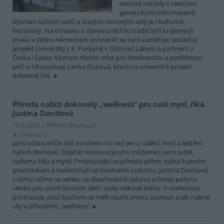
ovocné odrůdy s cennými
genetickými informacemi.
Význam lučních sadů a starých ovocných alejí je i kulturně-
historický. Na ochranu a obnovu těchto tradičních krajinných
prvků v česko-německém pohraničí se nyní zaměřuje společný
projekt Univerzity J. E. Purkyně v Ústí nad Labem a partnerů z
Česka i Saska. Význam těchto míst pro biodiverzitu a potřebnou
péči o ně popisuje Lenka Dubová, která na univerzitě projekt
odborně řídí.
Příroda nabízí dokonalý „wellness“ pro naši mysl, říká
Justina Danišová
15.4.2025 | PRAHA (
Ekolist.cz
)
Diskuse: 2
Jarní očista může být mnohem víc než jen o cídění, mytí a leštění
našich domovů. Dopřát novou vzpruhu můžeme i sami sobě,
našemu tělu a mysli. Probouzející se příroda přímo vybízí k jarním
procházkám a nadechnutí se čerstvého vzduchu. Justina Danišová
z týmu Učíme se venku se dlouhodobě zabývá přínosy pobytu
venku pro učení školních dětí i naše celkové blaho. V rozhovoru
prozrazuje, proč bychom se měli naučit znovu žasnout a jak nabrat
síly v přírodním „wellness“.