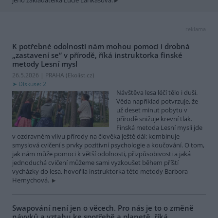
reklama
K potřebné odolnosti nám mohou pomoci i drobná
„zastavení se“ v přírodě, říká instruktorka finské
metody Lesní mysl
26.5.2026 | PRAHA (
Ekolist.cz
)
Diskuse: 2
Návštěva lesa léčí tělo i duši.
Věda například potvrzuje, že
už deset minut pobytu v
přírodě snižuje krevní tlak.
Finská metoda Lesní mysli jde
v ozdravném vlivu přírody na člověka ještě dál: kombinuje
smyslová cvičení s prvky pozitivní psychologie a koučování. O tom,
jak nám může pomoci k větší odolnosti, přizpůsobivosti a jaká
jednoduchá cvičení můžeme sami vyzkoušet během příští
vycházky do lesa, hovořila instruktorka této metody Barbora
Hernychová.
Swapování není jen o věcech. Pro nás je to o změně
návyků a vztahu ke spotřebě a planetě, říká