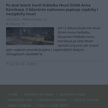
Po šesti letech končí ředitelka Hnutí DUHA Anna
Kárníková. V bilančním rozhovoru popisuje úspěchy i
neúspěchy hnutí
12.3.2025 | PRAHA (
Ekolist.cz
)
Diskuse: 13
Od 12. března bude mít Hnutí
DUHA novou ředitelku.
Dosavadní ředitelka Anna
Kárníková po šesti letech
opouští svůj post. Jak se pod
jejím vedením proměnila jedna z nejvlivnějších českých
ekologických nevládek?
1
|
2
|
3
|
4
|
..
|
34
|
»
O NÁS
NOVINKY NA WEBU
INZERUJTE U NÁS
PODPOŘTE NÁS
PŘEBÍRÁNÍ OBSAHU
TIŠTĚNÝ EKOLIST
MAPA STRÁNEK
DEJTE O SOBĚ VĚDĚT