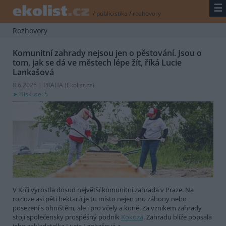
☰
/
publicistika
/
rozhovory
Rozhovory
Komunitní zahrady nejsou jen o pěstování. Jsou o
tom, jak se dá ve městech lépe žít, říká Lucie
Lankašová
8.6.2026 | PRAHA (
Ekolist.cz
)
Diskuse: 5
V Krči vyrostla dosud největší komunitní zahrada v Praze. Na
rozloze asi pěti hektarů je tu místo nejen pro záhony nebo
posezení s ohništěm, ale i pro včely a koně. Za vznikem zahrady
stojí společensky prospěšný podnik
Kokoza
. Zahradu blíže popsala
jeho zakladatelka Lucie Lankašová.