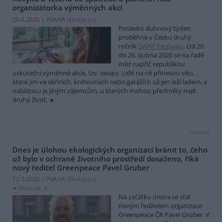
organizátorka výměnných akcí
20.4.2026 | PRAHA (
Ekolist.cz
)
Poslední dubnový týden
proběhne v Česku druhý
ročník
SWAP Festivalu
. Od 20.
do 26. dubna 2026 se na řadě
míst napříč republikou
uskuteční výměnné akce, tzv. swapy. Lidé na ně přinesou věci,
které jim ve skříních, knihovnách nebo garážích už jen leží ladem, a
nabídnou je jiným zájemcům, u kterých mohou předměty najít
druhý život.
reklama
Dnes je úlohou ekologických organizací bránit to, čeho
už bylo v ochraně životního prostředí dosaženo, říká
nový ředitel Greenpeace Pavel Gruber
12.3.2026 | PRAHA (
Ekolist.cz
)
Diskuse: 3
Na začátku února se stal
novým ředitelem organizace
Greenpeace ČR Pavel Gruber. V