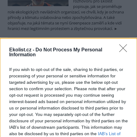
rozhovoru pro Ekolist
popisuje, jak se proměňuje
role ekologických nevládních organizací, ve chvíli, kdy je ochrana
přírody a klimatu oslabována nebo zpochybňována. A také
objasňuje, na jaká témata se nyní Greenpeace zaměří a kde vidí
hranici mezi legitimním protestem a zbytečnou provokací.
Martin Nawrath: I v případě environmentálního žalu
Ekolist.cz -
Do Not Process My Personal
platí, že sdílená bolest je poloviční bolest
Information
15.12.2025 | PRAHA (
Ekolist.cz
)
Diskuse: 9
If you wish to opt-out of the sale, sharing to third parties, or
Ekologická úzkost,
environmentální žal, klimatický
processing of your personal or sensitive information for
smutek. Jsou to nové
targeted advertising by us, please use the below opt-out
fenomény, nebo prožívali
section to confirm your selection. Please note that after your
podobné pocity i lidé v
opt-out request is processed you may continue seeing
minulosti? Obavy z měnícího se životního prostředí jsou na jednu
interest-based ads based on personal information utilized by
stranu přirozené a racionální. Někdy ale mohou narůst až do
us or personal information disclosed to third parties prior to
takové míry, že člověka paralyzují. Jak poznáme, že nastal čas říci si
o podporu nebo pomoc a kde ji hledat? I o tom jsme hovořili s
your opt-out. You may separately opt-out of the further
Martinem Nawrathem, terapeutem a facilitátorem zabývajícím se
disclosure of your personal information by third parties on the
péčí o duševní zdraví také v kontextu probíhající klimatické krize a
IAB’s list of downstream participants. This information may
proměn životního prostředí.
also be disclosed by us to third parties on the
IAB’s List of