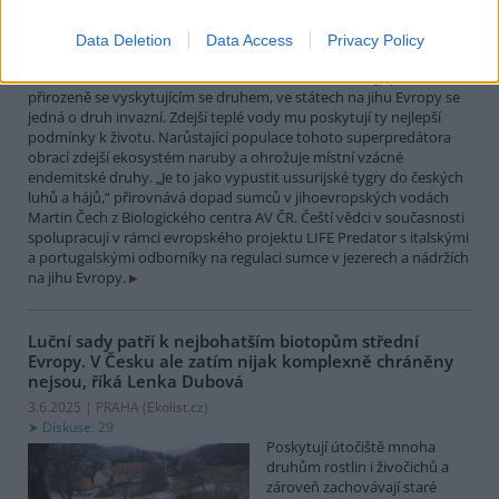
největší čistě sladkovodní
rybou Evropy. Vrcholový
Data Deletion
Data Access
Privacy Policy
nevybíravý predátor. Zatímco
v našich vodách je původním
přirozeně se vyskytujícím se druhem, ve státech na jihu Evropy se
jedná o druh invazní. Zdejší teplé vody mu poskytují ty nejlepší
podmínky k životu. Narůstající populace tohoto superpredátora
obrací zdejší ekosystém naruby a ohrožuje místní vzácné
endemitské druhy. „Je to jako vypustit ussurijské tygry do českých
luhů a hájů,“ přirovnává dopad sumců v jihoevropských vodách
Martin Čech z Biologického centra AV ČR. Čeští vědci v současnosti
spolupracují v rámci evropského projektu LIFE Predator s italskými
a portugalskými odborníky na regulaci sumce v jezerech a nádržích
na jihu Evropy.
Luční sady patří k nejbohatším biotopům střední
Evropy. V Česku ale zatím nijak komplexně chráněny
nejsou, říká Lenka Dubová
3.6.2025 | PRAHA (
Ekolist.cz
)
Diskuse: 29
Poskytují útočiště mnoha
druhům rostlin i živočichů a
zároveň zachovávají staré