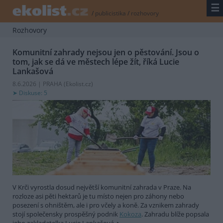
☰
/
publicistika
/
rozhovory
Rozhovory
Komunitní zahrady nejsou jen o pěstování. Jsou o
tom, jak se dá ve městech lépe žít, říká Lucie
Lankašová
8.6.2026 | PRAHA (
Ekolist.cz
)
Diskuse: 5
V Krči vyrostla dosud největší komunitní zahrada v Praze. Na
rozloze asi pěti hektarů je tu místo nejen pro záhony nebo
posezení s ohništěm, ale i pro včely a koně. Za vznikem zahrady
stojí společensky prospěšný podnik
Kokoza
. Zahradu blíže popsala
jeho zakladatelka Lucie Lankašová.