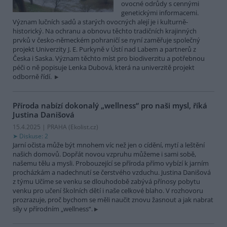
ovocné odrůdy s cennými
genetickými informacemi.
Význam lučních sadů a starých ovocných alejí je i kulturně-
historický. Na ochranu a obnovu těchto tradičních krajinných
prvků v česko-německém pohraničí se nyní zaměřuje společný
projekt Univerzity J. E. Purkyně v Ústí nad Labem a partnerů z
Česka i Saska. Význam těchto míst pro biodiverzitu a potřebnou
péči o ně popisuje Lenka Dubová, která na univerzitě projekt
odborně řídí.
Příroda nabízí dokonalý „wellness“ pro naši mysl, říká
Justina Danišová
15.4.2025 | PRAHA (
Ekolist.cz
)
Diskuse: 2
Jarní očista může být mnohem víc než jen o cídění, mytí a leštění
našich domovů. Dopřát novou vzpruhu můžeme i sami sobě,
našemu tělu a mysli. Probouzející se příroda přímo vybízí k jarním
procházkám a nadechnutí se čerstvého vzduchu. Justina Danišová
z týmu Učíme se venku se dlouhodobě zabývá přínosy pobytu
venku pro učení školních dětí i naše celkové blaho. V rozhovoru
prozrazuje, proč bychom se měli naučit znovu žasnout a jak nabrat
síly v přírodním „wellness“.