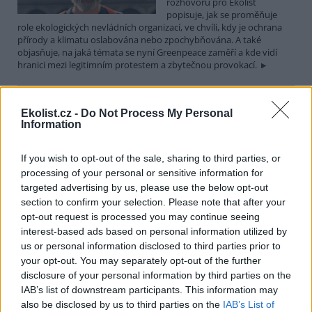
rozhovoru pro Ekolist
popisuje, jak se proměňuje
role ekologických nevládních organizací, ve chvíli, kdy je ochrana
přírody a klimatu oslabována nebo zpochybňována. A také
objasňuje, na jaká témata se nyní Greenpeace zaměří a kde vidí
hranici mezi legitimním protestem a zbytečnou provokací.
Martin Nawrath: I v případě environmentálního žalu
Ekolist.cz -
Do Not Process My Personal
platí, že sdílená bolest je poloviční bolest
Information
15.12.2025 | PRAHA (
Ekolist.cz
)
Diskuse: 9
If you wish to opt-out of the sale, sharing to third parties, or
Ekologická úzkost,
environmentální žal, klimatický
processing of your personal or sensitive information for
smutek. Jsou to nové
targeted advertising by us, please use the below opt-out
fenomény, nebo prožívali
section to confirm your selection. Please note that after your
podobné pocity i lidé v
opt-out request is processed you may continue seeing
minulosti? Obavy z měnícího se životního prostředí jsou na jednu
interest-based ads based on personal information utilized by
stranu přirozené a racionální. Někdy ale mohou narůst až do
us or personal information disclosed to third parties prior to
takové míry, že člověka paralyzují. Jak poznáme, že nastal čas říci si
o podporu nebo pomoc a kde ji hledat? I o tom jsme hovořili s
your opt-out. You may separately opt-out of the further
Martinem Nawrathem, terapeutem a facilitátorem zabývajícím se
disclosure of your personal information by third parties on the
péčí o duševní zdraví také v kontextu probíhající klimatické krize a
IAB’s list of downstream participants. This information may
proměn životního prostředí.
also be disclosed by us to third parties on the
IAB’s List of