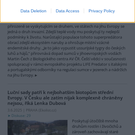
největší čistě sladkovodní
rybou Evropy. Vrcholový
Data Deletion
Data Access
Privacy Policy
nevybíravý predátor. Zatímco
v našich vodách je původním
přirozeně se vyskytujícím se druhem, ve státech na jihu Evropy se
jedná o druh invazní. Zdejší teplé vody mu poskytují ty nejlepší
podmínky k životu. Narůstající populace tohoto superpredátora
obrací zdejší ekosystém naruby a ohrožuje místní vzácné
endemitské druhy. „Je to jako vypustit ussurijské tygry do českých
luhů a hájů,“ přirovnává dopad sumců v jihoevropských vodách
Martin Čech z Biologického centra AV ČR. Čeští vědci v současnosti
spolupracují v rámci evropského projektu LIFE Predator s italskými
a portugalskými odborníky na regulaci sumce v jezerech a nádržích
na jihu Evropy.
Luční sady patří k nejbohatším biotopům střední
Evropy. V Česku ale zatím nijak komplexně chráněny
nejsou, říká Lenka Dubová
3.6.2025 | PRAHA (
Ekolist.cz
)
Diskuse: 29
Poskytují útočiště mnoha
druhům rostlin i živočichů a
zároveň zachovávají staré