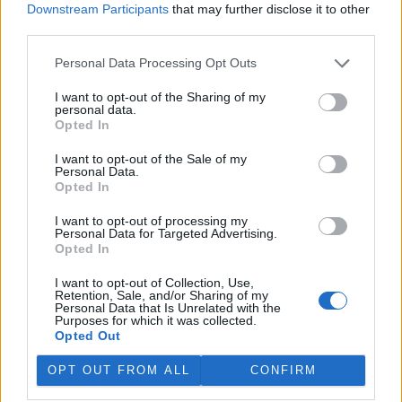
Downstream Participants
that may further disclose it to other
third parties.
„Furt ve střehu.“ Manažer přírody Vilém Jurek o
výzvách i radostech z krajiny
Personal Data Processing Opt Outs
26.11.2025 | PRAHA (
Ekolist.cz
)
Diskuse: 3
I want to opt-out of the Sharing of my
Vilém Jurek je krajinný ekolog,
personal data.
který zasvětil svůj profesní
Opted In
život ochraně přírody. V
rozhovoru přibližuje právě
I want to opt-out of the Sale of my
končící projekt LIFE South
Personal Data.
Moravia, jehož cílem byla obnova stepních biotopů na jižní
Opted In
Moravě. Mluví o významu pastvy, invazních druzích, složitých
diplomatických jednáních s vlastníky i o tom, proč je důležité
I want to opt-out of processing my
vydržet – i když výsledky nejsou vidět hned. A také o tom, co ho k
Personal Data for Targeted Advertising.
přírodě přivedlo, proč má slabost pro Kamenný vrch a jakou roli v
Opted In
jeho životě hrají dvě kočky a ranní káva.
I want to opt-out of Collection, Use,
Retention, Sale, and/or Sharing of my
Personal Data that Is Unrelated with the
Sumec velký na jihu Evropy? Tamní ekosystémy nejsou
Purposes for which it was collected.
na takového superpredátora připraveny, říká Martin
Opted Out
Čech
22.9.2025 | PRAHA (
Ekolist.cz
)
OPT OUT FROM ALL
CONFIRM
Diskuse: 26
Sumec velký (
Silurus glanis
) je