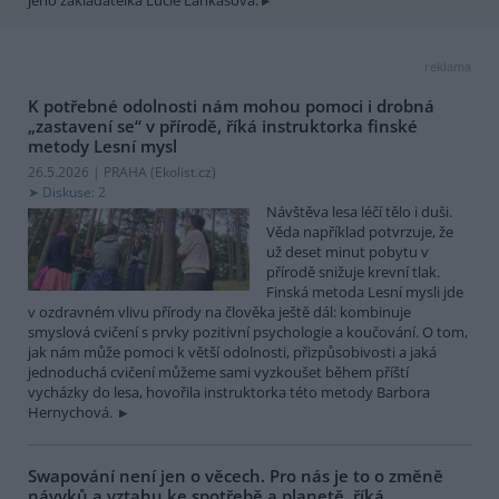
reklama
K potřebné odolnosti nám mohou pomoci i drobná
„zastavení se“ v přírodě, říká instruktorka finské
metody Lesní mysl
26.5.2026 | PRAHA (
Ekolist.cz
)
Diskuse: 2
Návštěva lesa léčí tělo i duši.
Věda například potvrzuje, že
už deset minut pobytu v
přírodě snižuje krevní tlak.
Finská metoda Lesní mysli jde
v ozdravném vlivu přírody na člověka ještě dál: kombinuje
smyslová cvičení s prvky pozitivní psychologie a koučování. O tom,
jak nám může pomoci k větší odolnosti, přizpůsobivosti a jaká
jednoduchá cvičení můžeme sami vyzkoušet během příští
vycházky do lesa, hovořila instruktorka této metody Barbora
Hernychová.
Swapování není jen o věcech. Pro nás je to o změně
návyků a vztahu ke spotřebě a planetě, říká