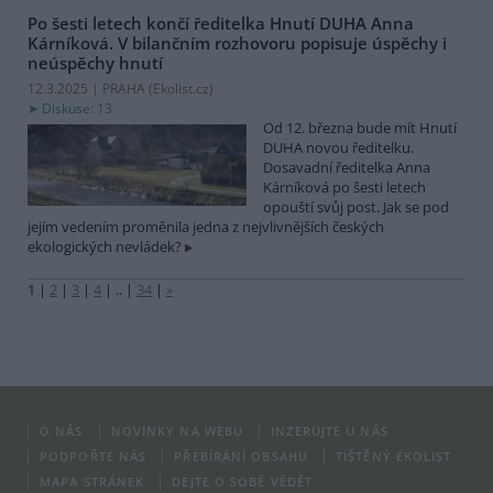
Po šesti letech končí ředitelka Hnutí DUHA Anna
Kárníková. V bilančním rozhovoru popisuje úspěchy i
neúspěchy hnutí
12.3.2025 | PRAHA (
Ekolist.cz
)
Diskuse: 13
Od 12. března bude mít Hnutí
DUHA novou ředitelku.
Dosavadní ředitelka Anna
Kárníková po šesti letech
opouští svůj post. Jak se pod
jejím vedením proměnila jedna z nejvlivnějších českých
ekologických nevládek?
1
|
2
|
3
|
4
|
..
|
34
|
»
O NÁS
NOVINKY NA WEBU
INZERUJTE U NÁS
PODPOŘTE NÁS
PŘEBÍRÁNÍ OBSAHU
TIŠTĚNÝ EKOLIST
MAPA STRÁNEK
DEJTE O SOBĚ VĚDĚT