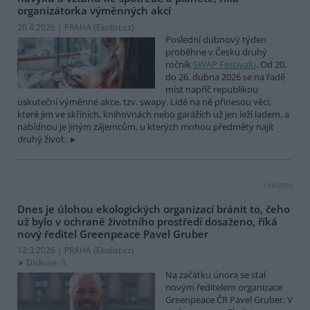
organizátorka výměnných akcí
20.4.2026 | PRAHA (
Ekolist.cz
)
Poslední dubnový týden
proběhne v Česku druhý
ročník
SWAP Festivalu
. Od 20.
do 26. dubna 2026 se na řadě
míst napříč republikou
uskuteční výměnné akce, tzv. swapy. Lidé na ně přinesou věci,
které jim ve skříních, knihovnách nebo garážích už jen leží ladem, a
nabídnou je jiným zájemcům, u kterých mohou předměty najít
druhý život.
reklama
Dnes je úlohou ekologických organizací bránit to, čeho
už bylo v ochraně životního prostředí dosaženo, říká
nový ředitel Greenpeace Pavel Gruber
12.3.2026 | PRAHA (
Ekolist.cz
)
Diskuse: 3
Na začátku února se stal
novým ředitelem organizace
Greenpeace ČR Pavel Gruber. V