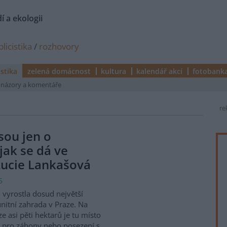
í a ekologii
licistika
/
rozhovory
istika
zelená domácnost
kultura
kalendář akcí
fotobank
názory a komentáře
re
sou jen o
jak se dá ve
 Lucie Lankašová
5
i vyrostla dosud největší
itní zahrada v Praze. Na
ze asi pěti hektarů je tu místo
 pro záhony nebo posezení s