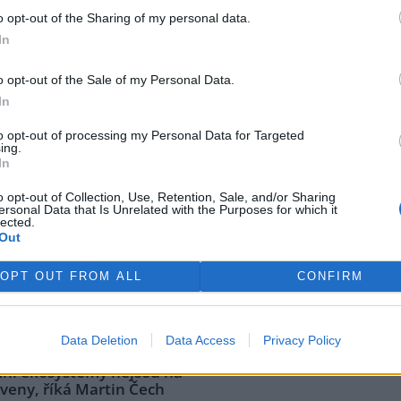
robíhající klimatické krize a
o opt-out of the Sharing of my personal data.
In
rek
y Vilém Jurek o výzvách i
o opt-out of the Sale of my Personal Data.
In
e: 3
to opt-out of processing my Personal Data for Targeted
 Jurek je krajinný ekolog, který
ing.
til svůj profesní život ochraně
In
dy. V rozhovoru přibližuje
o opt-out of Collection, Use, Retention, Sale, and/or Sharing
 končící projekt LIFE South
ersonal Data that Is Unrelated with the Purposes for which it
ia, jehož cílem byla obnova
lected.
ví o významu pastvy, invazních
Out
ních s vlastníky i o tom, proč
ejsou vidět hned. A také o tom,
OPT OUT FROM ALL
CONFIRM
bost pro Kamenný vrch a jakou
ní káva.
Data Deletion
Data Access
Privacy Policy
mní ekosystémy nejsou na
veny, říká Martin Čech