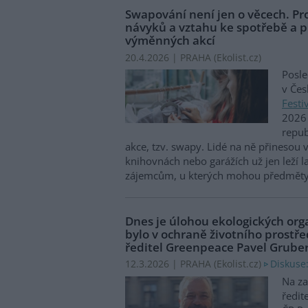
Swapování není jen o věcech. Pr
návyků a vztahu ke spotřebě a p
výměnných akcí
20.4.2026 | PRAHA (
Ekolist.cz
)
Posl
v Čes
Festi
2026 
repu
akce, tzv. swapy. Lidé na ně přinesou vě
knihovnách nebo garážích už jen leží 
zájemcům, u kterých mohou předměty 
Dnes je úlohou ekologických orga
bylo v ochraně životního prostře
ředitel Greenpeace Pavel Grube
Diskuse:
12.3.2026 | PRAHA (
Ekolist.cz
)
Na za
ředit