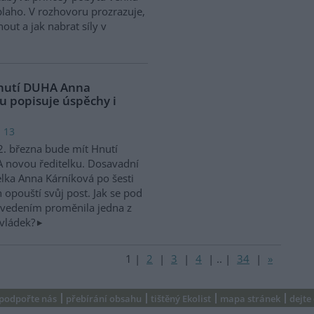
 blaho. V rozhovoru prozrazuje,
ut a jak nabrat síly v
 Hnutí DUHA Anna
u popisuje úspěchy i
: 13
. března bude mít Hnutí
 novou ředitelku. Dosavadní
elka Anna Kárníková po šesti
h opouští svůj post. Jak se pod
 vedením proměnila jedna z
evládek?
1
|
2
|
3
|
4
|
..
|
34
|
»
podpořte nás
přebírání obsahu
tištěný Ekolist
mapa stránek
dejte