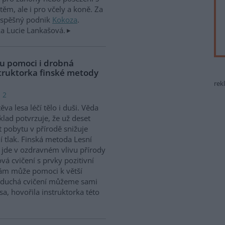
těm, ale i pro včely a koně. Za
rospěšný podnik
Kokoza
.
ka Lucie Lankašová.
u pomoci i drobná
nstruktorka finské metody
rek
 2
ěva lesa léčí tělo i duši. Věda
klad potvrzuje, že už deset
 pobytu v přírodě snižuje
í tlak. Finská metoda Lesní
 jde v ozdravném vlivu přírody
vá cvičení s prvky pozitivní
nám může pomoci k větší
noduchá cvičení můžeme sami
a, hovořila instruktorka této