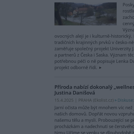
Posky
rostl
zacho
cenný
Význa
ovocných alejí je i kulturně-historick
tradičních krajinných prvků v česko-
zaměřuje společný projekt Univerzity J
a partnerů z Česka i Saska. Význam těc
potřebnou péči o ně popisuje Lenka Du
projekt odborně řídí.
Příroda nabízí dokonalý „wellnes
Justina Danišová
Diskuse:
15.4.2025 | PRAHA (
Ekolist.cz
)
Jarní očista může být mnohem víc než j
našich domovů. Dopřát novou vzpruh
našemu tělu a mysli. Probouzející se p
procházkám a nadechnutí se čerstvého
týmu Učíme se venku se dlouhodobě z