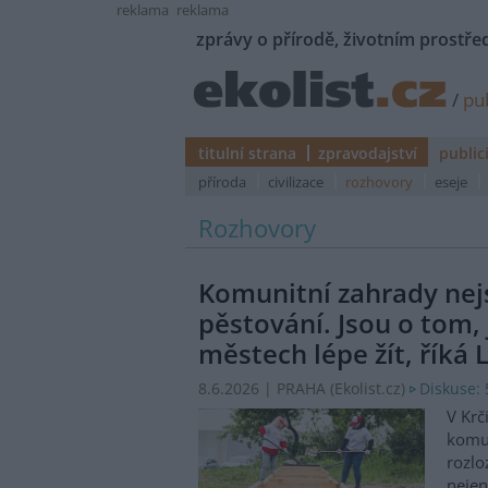
reklama
reklama
zprávy o přírodě, životním prostřed
/
pub
titulní strana
zpravodajství
public
příroda
civilizace
rozhovory
eseje
Rozhovory
Komunitní zahrady nej
pěstování. Jsou o tom, 
městech lépe žít, říká
Diskuse: 
8.6.2026 | PRAHA (
Ekolist.cz
)
V Krč
komun
rozlo
nejen