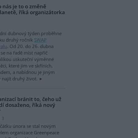
o nás je to o změně
lanetě, říká organizátorka
ední dubnový týden proběhne
ku druhý ročník
SWAP
valu
. Od 20. do 26. dubna
se na řadě míst napříč
blikou uskuteční výměnné
ci, které jim ve skříních,
ladem, a nabídnou je jiným
najít druhý život.
nizací bránit to, čeho už
dí dosaženo, říká nový
r
 3
čátku února se stal novým
elem organizace Greenpeace