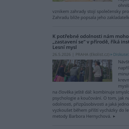
ohniš
vznikem zahrady stojí společensky p
Zahradu blíže popsala jeho zakladatel
K potřebné odolnosti nám moho
„zastavení se“ v přírodě, říká i
Lesní mysl
Diskuse:
26.5.2026 | PRAHA (
Ekolist.cz
)
Návšt
napří
minut
krevn
mysli
na člověka ještě dál: kombinuje smyslo
psychologie a koučování. O tom, jak 
odolnosti, přizpůsobivosti a jaká jed
vyzkoušet během příští vycházky do les
metody Barbora Hernychová.