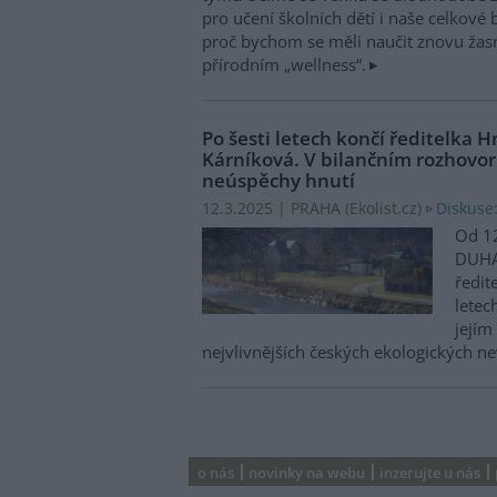
pro učení školních dětí i naše celkové
proč bychom se měli naučit znovu žasno
přírodním „wellness“.
Po šesti letech končí ředitelka
Kárníková. V bilančním rozhovor
neúspěchy hnutí
Diskuse
12.3.2025 | PRAHA (
Ekolist.cz
)
Od 12
DUHA
ředit
letec
jejím
nejvlivnějších českých ekologických n
o nás
novinky na webu
inzerujte u nás