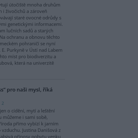
tují útočiště mnoha druhům
in i živočichů a zároveň
vávají staré ovocné odrůdy s
mi genetickými informacemi.
m lučních sadů a starých
ý. Na ochranu a obnovu těchto
německém pohraničí se nyní
. E. Purkyně v Ústí nad Labem
hto míst pro biodiverzitu a
bová, která na univerzitě
s“ pro naši mysl, říká
 2
en o cídění, mytí a leštění
u můžeme i sami sobě,
říroda přímo vybízí k jarním
 vzduchu. Justina Danišová z
abývá přínosy pobytu venku