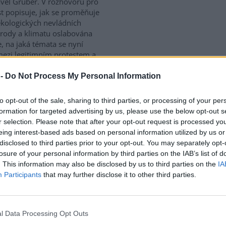
vel Gruber. V rozhovoru pro
st popisuje, jak se proměňuje
ekologických nevládních
řírody a klimatu oslabována
 na jaká témata se nyní
mezi legitimním protestem a
 -
Do Not Process My Personal Information
ironmentálního žalu platí,
to opt-out of the sale, sharing to third parties, or processing of your per
est
formation for targeted advertising by us, please use the below opt-out s
e: 9
r selection. Please note that after your opt-out request is processed y
eing interest-based ads based on personal information utilized by us or
gická úzkost, environmentální
disclosed to third parties prior to your opt-out. You may separately opt-
klimatický smutek. Jsou to nové
losure of your personal information by third parties on the IAB’s list of
ény, nebo prožívali podobné
. This information may also be disclosed by us to third parties on the
IA
y i lidé v minulosti? Obavy z
Participants
that may further disclose it to other third parties.
ího se životního prostředí
onální. Někdy ale mohou narůst
í. Jak poznáme, že nastal čas
ledat? I o tom jsme hovořili s
l Data Processing Opt Outs
ilitátorem zabývajícím se