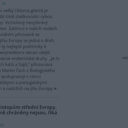
: 26
 velký (
Silurus glanis
) je
tší čistě sladkovodní rybou
y. Vrcholový nevybíravý
tor. Zatímco v našich vodách
vodním přirozeně se
jihu Evropy se jedná o druh
í ty nejlepší podmínky k
perpredátora obrací zdejší
rek
zácné endemitské druhy. „Je to
ch luhů a hájů,“ přirovnává
 Martin Čech z Biologického
 spolupracují v rámci
talskými a portugalskými
 a nádržích na jihu Evropy.
biotopům střední Evropy.
ně chráněny nejsou, říká
29