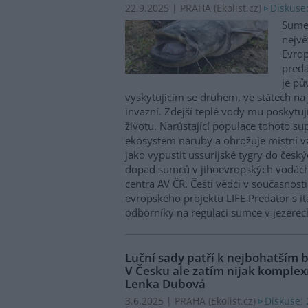
Diskuse
22.9.2025 | PRAHA (
Ekolist.cz
)
Sumec
nejvě
Evrop
predá
je pů
vyskytujícím se druhem, ve státech na 
invazní. Zdejší teplé vody mu poskytuj
životu. Narůstající populace tohoto su
ekosystém naruby a ohrožuje místní v
jako vypustit ussurijské tygry do český
dopad sumců v jihoevropských vodách
centra AV ČR. Čeští vědci v současnosti
evropského projektu LIFE Predator s i
odborníky na regulaci sumce v jezerech
Luční sady patří k nejbohatším 
V Česku ale zatím nijak komplex
Lenka Dubová
Diskuse: 
3.6.2025 | PRAHA (
Ekolist.cz
)