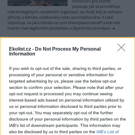
rozhovoru pro Ekolist
popisuje, jak se proměňuje
role ekologických nevládních organizací, ve chvíli, kdy je ochrana
přírody a klimatu oslabována nebo zpochybňována. A také
objasňuje, na jaká témata se nyní Greenpeace zaměří a kde vidí
hranici mezi legitimním protestem a zbytečnou provokací.
Martin Nawrath: I v případě environmentálního žalu
Ekolist.cz -
Do Not Process My Personal
platí, že sdílená bolest je poloviční bolest
Information
15.12.2025 | PRAHA (
Ekolist.cz
)
Diskuse: 9
If you wish to opt-out of the sale, sharing to third parties, or
Ekologická úzkost,
environmentální žal, klimatický
processing of your personal or sensitive information for
smutek. Jsou to nové
targeted advertising by us, please use the below opt-out
fenomény, nebo prožívali
section to confirm your selection. Please note that after your
podobné pocity i lidé v
opt-out request is processed you may continue seeing
minulosti? Obavy z měnícího se životního prostředí jsou na jednu
interest-based ads based on personal information utilized by
stranu přirozené a racionální. Někdy ale mohou narůst až do
us or personal information disclosed to third parties prior to
takové míry, že člověka paralyzují. Jak poznáme, že nastal čas říci si
o podporu nebo pomoc a kde ji hledat? I o tom jsme hovořili s
your opt-out. You may separately opt-out of the further
Martinem Nawrathem, terapeutem a facilitátorem zabývajícím se
disclosure of your personal information by third parties on the
péčí o duševní zdraví také v kontextu probíhající klimatické krize a
IAB’s list of downstream participants. This information may
proměn životního prostředí.
also be disclosed by us to third parties on the
IAB’s List of