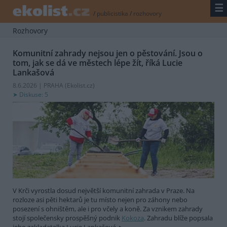
☰
/
publicistika
/
rozhovory
Rozhovory
Komunitní zahrady nejsou jen o pěstování. Jsou o
tom, jak se dá ve městech lépe žít, říká Lucie
Lankašová
8.6.2026 | PRAHA (
Ekolist.cz
)
Diskuse: 5
V Krči vyrostla dosud největší komunitní zahrada v Praze. Na
rozloze asi pěti hektarů je tu místo nejen pro záhony nebo
posezení s ohništěm, ale i pro včely a koně. Za vznikem zahrady
stojí společensky prospěšný podnik
Kokoza
. Zahradu blíže popsala
jeho zakladatelka Lucie Lankašová.