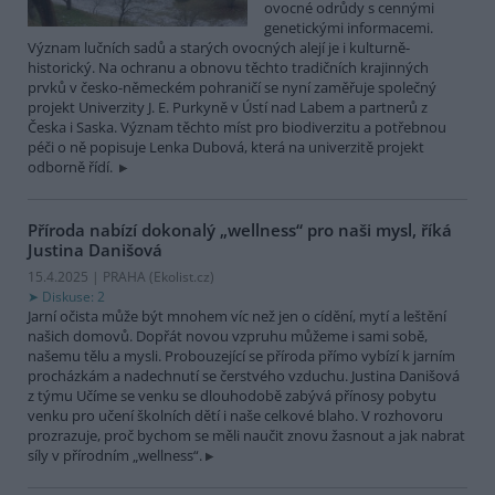
ovocné odrůdy s cennými
genetickými informacemi.
Význam lučních sadů a starých ovocných alejí je i kulturně-
historický. Na ochranu a obnovu těchto tradičních krajinných
prvků v česko-německém pohraničí se nyní zaměřuje společný
projekt Univerzity J. E. Purkyně v Ústí nad Labem a partnerů z
Česka i Saska. Význam těchto míst pro biodiverzitu a potřebnou
péči o ně popisuje Lenka Dubová, která na univerzitě projekt
odborně řídí.
Příroda nabízí dokonalý „wellness“ pro naši mysl, říká
Justina Danišová
15.4.2025 | PRAHA (
Ekolist.cz
)
Diskuse: 2
Jarní očista může být mnohem víc než jen o cídění, mytí a leštění
našich domovů. Dopřát novou vzpruhu můžeme i sami sobě,
našemu tělu a mysli. Probouzející se příroda přímo vybízí k jarním
procházkám a nadechnutí se čerstvého vzduchu. Justina Danišová
z týmu Učíme se venku se dlouhodobě zabývá přínosy pobytu
venku pro učení školních dětí i naše celkové blaho. V rozhovoru
prozrazuje, proč bychom se měli naučit znovu žasnout a jak nabrat
síly v přírodním „wellness“.