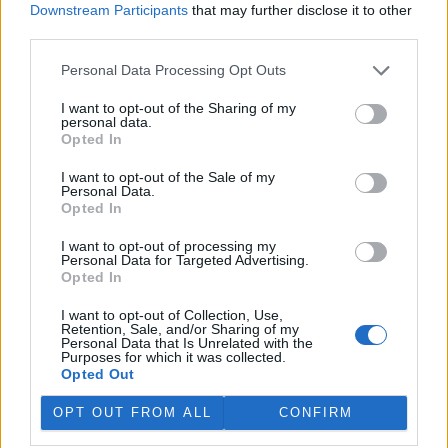
Downstream Participants
that may further disclose it to other
third parties.
„Furt ve střehu.“ Manažer přírody Vilém Jurek o
výzvách i radostech z krajiny
Personal Data Processing Opt Outs
26.11.2025 | PRAHA (
Ekolist.cz
)
Diskuse: 3
I want to opt-out of the Sharing of my
Vilém Jurek je krajinný ekolog,
personal data.
který zasvětil svůj profesní
Opted In
život ochraně přírody. V
rozhovoru přibližuje právě
I want to opt-out of the Sale of my
končící projekt LIFE South
Personal Data.
Moravia, jehož cílem byla obnova stepních biotopů na jižní
Opted In
Moravě. Mluví o významu pastvy, invazních druzích, složitých
diplomatických jednáních s vlastníky i o tom, proč je důležité
I want to opt-out of processing my
vydržet – i když výsledky nejsou vidět hned. A také o tom, co ho k
Personal Data for Targeted Advertising.
přírodě přivedlo, proč má slabost pro Kamenný vrch a jakou roli v
Opted In
jeho životě hrají dvě kočky a ranní káva.
I want to opt-out of Collection, Use,
Retention, Sale, and/or Sharing of my
Personal Data that Is Unrelated with the
Sumec velký na jihu Evropy? Tamní ekosystémy nejsou
Purposes for which it was collected.
na takového superpredátora připraveny, říká Martin
Opted Out
Čech
22.9.2025 | PRAHA (
Ekolist.cz
)
OPT OUT FROM ALL
CONFIRM
Diskuse: 26
Sumec velký (
Silurus glanis
) je