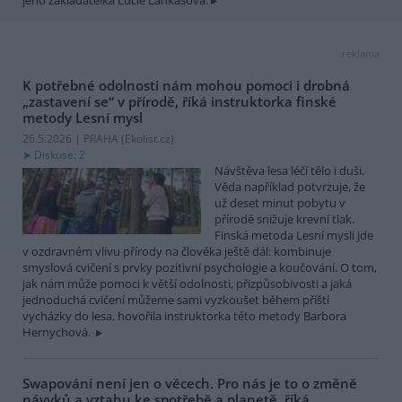
reklama
K potřebné odolnosti nám mohou pomoci i drobná
„zastavení se“ v přírodě, říká instruktorka finské
metody Lesní mysl
26.5.2026 | PRAHA (
Ekolist.cz
)
Diskuse: 2
Návštěva lesa léčí tělo i duši.
Věda například potvrzuje, že
už deset minut pobytu v
přírodě snižuje krevní tlak.
Finská metoda Lesní mysli jde
v ozdravném vlivu přírody na člověka ještě dál: kombinuje
smyslová cvičení s prvky pozitivní psychologie a koučování. O tom,
jak nám může pomoci k větší odolnosti, přizpůsobivosti a jaká
jednoduchá cvičení můžeme sami vyzkoušet během příští
vycházky do lesa, hovořila instruktorka této metody Barbora
Hernychová.
Swapování není jen o věcech. Pro nás je to o změně
návyků a vztahu ke spotřebě a planetě, říká