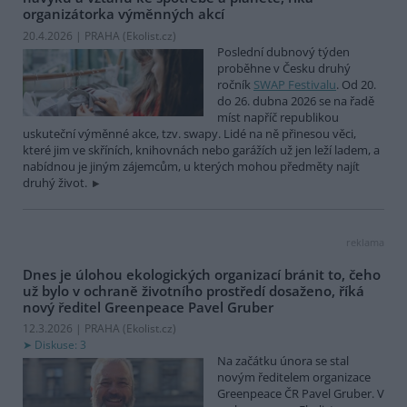
organizátorka výměnných akcí
20.4.2026 | PRAHA (
Ekolist.cz
)
Poslední dubnový týden
proběhne v Česku druhý
ročník
SWAP Festivalu
. Od 20.
do 26. dubna 2026 se na řadě
míst napříč republikou
uskuteční výměnné akce, tzv. swapy. Lidé na ně přinesou věci,
které jim ve skříních, knihovnách nebo garážích už jen leží ladem, a
nabídnou je jiným zájemcům, u kterých mohou předměty najít
druhý život.
reklama
Dnes je úlohou ekologických organizací bránit to, čeho
už bylo v ochraně životního prostředí dosaženo, říká
nový ředitel Greenpeace Pavel Gruber
12.3.2026 | PRAHA (
Ekolist.cz
)
Diskuse: 3
Na začátku února se stal
novým ředitelem organizace
Greenpeace ČR Pavel Gruber. V