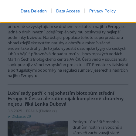
největší čistě sladkovodní
rybou Evropy. Vrcholový
Data Deletion
Data Access
Privacy Policy
nevybíravý predátor. Zatímco
v našich vodách je původním
přirozeně se vyskytujícím se druhem, ve státech na jihu Evropy se
jedná o druh invazní. Zdejší teplé vody mu poskytují ty nejlepší
podmínky k životu. Narůstající populace tohoto superpredátora
obrací zdejší ekosystém naruby a ohrožuje místní vzácné
endemitské druhy. „Je to jako vypustit ussurijské tygry do českých
luhů a hájů,“ přirovnává dopad sumců v jihoevropských vodách
Martin Čech z Biologického centra AV ČR. Čeští vědci v současnosti
spolupracují v rámci evropského projektu LIFE Predator s italskými
a portugalskými odborníky na regulaci sumce v jezerech a nádržích
na jihu Evropy.
Luční sady patří k nejbohatším biotopům střední
Evropy. V Česku ale zatím nijak komplexně chráněny
nejsou, říká Lenka Dubová
3.6.2025 | PRAHA (
Ekolist.cz
)
Diskuse: 29
Poskytují útočiště mnoha
druhům rostlin i živočichů a
zároveň zachovávají staré