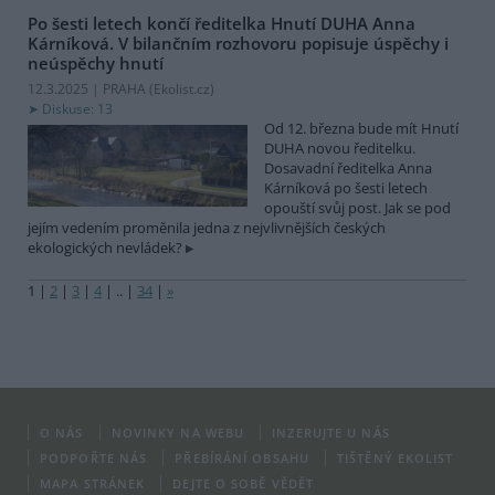
Po šesti letech končí ředitelka Hnutí DUHA Anna
Kárníková. V bilančním rozhovoru popisuje úspěchy i
neúspěchy hnutí
12.3.2025 | PRAHA (
Ekolist.cz
)
Diskuse: 13
Od 12. března bude mít Hnutí
DUHA novou ředitelku.
Dosavadní ředitelka Anna
Kárníková po šesti letech
opouští svůj post. Jak se pod
jejím vedením proměnila jedna z nejvlivnějších českých
ekologických nevládek?
1
|
2
|
3
|
4
|
..
|
34
|
»
O NÁS
NOVINKY NA WEBU
INZERUJTE U NÁS
PODPOŘTE NÁS
PŘEBÍRÁNÍ OBSAHU
TIŠTĚNÝ EKOLIST
MAPA STRÁNEK
DEJTE O SOBĚ VĚDĚT