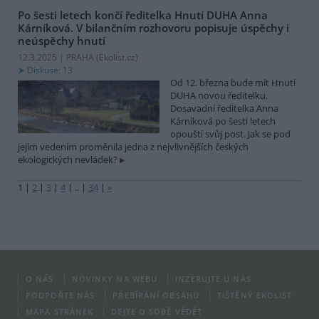
Po šesti letech končí ředitelka Hnutí DUHA Anna
Kárníková. V bilančním rozhovoru popisuje úspěchy i
neúspěchy hnutí
12.3.2025 | PRAHA (
Ekolist.cz
)
Diskuse: 13
Od 12. března bude mít Hnutí
DUHA novou ředitelku.
Dosavadní ředitelka Anna
Kárníková po šesti letech
opouští svůj post. Jak se pod
jejím vedením proměnila jedna z nejvlivnějších českých
ekologických nevládek?
1
|
2
|
3
|
4
|
..
|
34
|
»
O NÁS
NOVINKY NA WEBU
INZERUJTE U NÁS
PODPOŘTE NÁS
PŘEBÍRÁNÍ OBSAHU
TIŠTĚNÝ EKOLIST
MAPA STRÁNEK
DEJTE O SOBĚ VĚDĚT