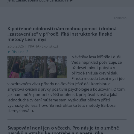
reklama
K potřebné odolnosti nám mohou pomoci i drobná
„zastavení se“ v přírodě, říká instruktorka finské
metody Lesní mysl
26.5.2026 | PRAHA (
Ekolist.cz
)
Diskuse: 2
Návštěva lesa léčí tělo i duši.
Věda například potvrzuje, že
už deset minut pobytu v
přírodě snižuje krevní tlak.
Finská metoda Lesní mysli jde
v ozdravném vlivu přírody na člověka ještě dál: kombinuje
smyslová cvičení s prvky pozitivní psychologie a koučování. O tom,
jak nám může pomoci k větší odolnosti, přizpůsobivosti a jaká
jednoduchá cvičení můžeme sami vyzkoušet během příští
vycházky do lesa, hovořila instruktorka této metody Barbora
Hernychová.
Swapování není jen o věcech. Pro nás je to o změně
návyků a vztahu ke spotřebě a planetě, říká