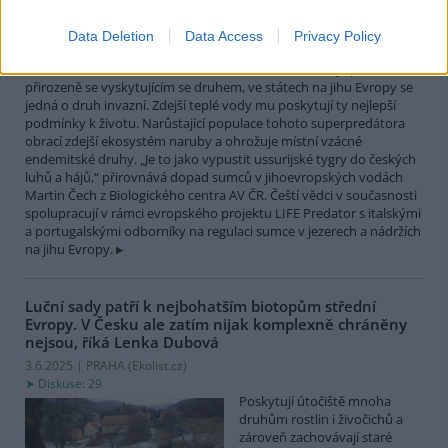
největší čistě sladkovodní
rybou Evropy. Vrcholový
Data Deletion
Data Access
Privacy Policy
nevybíravý predátor. Zatímco
v našich vodách je původním
přirozeně se vyskytujícím se druhem, ve státech na jihu Evropy se
jedná o druh invazní. Zdejší teplé vody mu poskytují ty nejlepší
podmínky k životu. Narůstající populace tohoto superpredátora
obrací zdejší ekosystém naruby a ohrožuje místní vzácné
endemitské druhy. „Je to jako vypustit ussurijské tygry do českých
luhů a hájů,“ přirovnává dopad sumců v jihoevropských vodách
Martin Čech z Biologického centra AV ČR. Čeští vědci v současnosti
spolupracují v rámci evropského projektu LIFE Predator s italskými
a portugalskými odborníky na regulaci sumce v jezerech a nádržích
na jihu Evropy.
Luční sady patří k nejbohatším biotopům střední
Evropy. V Česku ale zatím nijak komplexně chráněny
nejsou, říká Lenka Dubová
3.6.2025 | PRAHA (
Ekolist.cz
)
Diskuse: 29
Poskytují útočiště mnoha
druhům rostlin i živočichů a
zároveň zachovávají staré