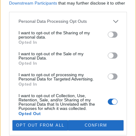
Downstream Participants
that may further disclose it to other
third parties.
„Furt ve střehu.“ Manažer přírody Vilém Jurek o
výzvách i radostech z krajiny
Personal Data Processing Opt Outs
26.11.2025 | PRAHA (
Ekolist.cz
)
Diskuse: 3
I want to opt-out of the Sharing of my
Vilém Jurek je krajinný ekolog,
personal data.
který zasvětil svůj profesní
Opted In
život ochraně přírody. V
rozhovoru přibližuje právě
I want to opt-out of the Sale of my
končící projekt LIFE South
Personal Data.
Moravia, jehož cílem byla obnova stepních biotopů na jižní
Opted In
Moravě. Mluví o významu pastvy, invazních druzích, složitých
diplomatických jednáních s vlastníky i o tom, proč je důležité
I want to opt-out of processing my
vydržet – i když výsledky nejsou vidět hned. A také o tom, co ho k
Personal Data for Targeted Advertising.
přírodě přivedlo, proč má slabost pro Kamenný vrch a jakou roli v
Opted In
jeho životě hrají dvě kočky a ranní káva.
I want to opt-out of Collection, Use,
Retention, Sale, and/or Sharing of my
Personal Data that Is Unrelated with the
Sumec velký na jihu Evropy? Tamní ekosystémy nejsou
Purposes for which it was collected.
na takového superpredátora připraveny, říká Martin
Opted Out
Čech
22.9.2025 | PRAHA (
Ekolist.cz
)
OPT OUT FROM ALL
CONFIRM
Diskuse: 26
Sumec velký (
Silurus glanis
) je