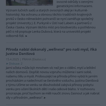
ovocné odrůdy s cennými
genetickými informacemi.
Význam lučních sadů a starých ovocných alejí je i kulturně-
historický. Na ochranu a obnovu těchto tradičních krajinných
prvků v česko-německém pohraničí se nyní zaměřuje společný
projekt Univerzity J. E. Purkyně v Ústí nad Labem a partnerů z
Česka i Saska. Význam těchto míst pro biodiverzitu a potřebnou
péči o ně popisuje Lenka Dubová, která na univerzitě projekt
odborně řídí.
Příroda nabízí dokonalý „wellness“ pro naši mysl, říká
Justina Danišová
15.4.2025 | PRAHA (
Ekolist.cz
)
Diskuse: 2
Jarní očista může být mnohem víc než jen o cídění, mytí a leštění
našich domovů. Dopřát novou vzpruhu můžeme i sami sobě,
našemu tělu a mysli. Probouzející se příroda přímo vybízí k jarním
procházkám a nadechnutí se čerstvého vzduchu. Justina Danišová
z týmu Učíme se venku se dlouhodobě zabývá přínosy pobytu
venku pro učení školních dětí i naše celkové blaho. V rozhovoru
prozrazuje, proč bychom se měli naučit znovu žasnout a jak nabrat
síly v přírodním „wellness“.