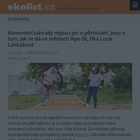
☰
/
publicistika
/
rozhovory
Rozhovory
Komunitní zahrady nejsou jen o pěstování. Jsou o
tom, jak se dá ve městech lépe žít, říká Lucie
Lankašová
8.6.2026 | PRAHA (
Ekolist.cz
)
Diskuse: 5
V Krči vyrostla dosud největší komunitní zahrada v Praze. Na
rozloze asi pěti hektarů je tu místo nejen pro záhony nebo
posezení s ohništěm, ale i pro včely a koně. Za vznikem zahrady
stojí společensky prospěšný podnik
Kokoza
. Zahradu blíže popsala
jeho zakladatelka Lucie Lankašová.