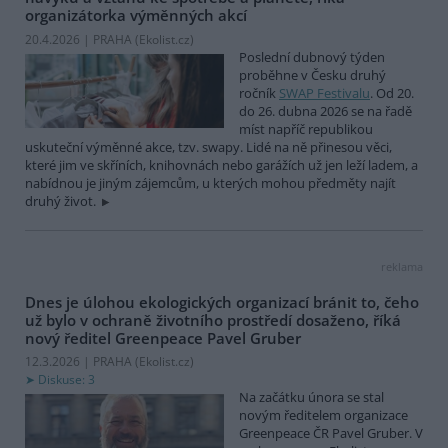
organizátorka výměnných akcí
20.4.2026 | PRAHA (
Ekolist.cz
)
Poslední dubnový týden
proběhne v Česku druhý
ročník
SWAP Festivalu
. Od 20.
do 26. dubna 2026 se na řadě
míst napříč republikou
uskuteční výměnné akce, tzv. swapy. Lidé na ně přinesou věci,
které jim ve skříních, knihovnách nebo garážích už jen leží ladem, a
nabídnou je jiným zájemcům, u kterých mohou předměty najít
druhý život.
reklama
Dnes je úlohou ekologických organizací bránit to, čeho
už bylo v ochraně životního prostředí dosaženo, říká
nový ředitel Greenpeace Pavel Gruber
12.3.2026 | PRAHA (
Ekolist.cz
)
Diskuse: 3
Na začátku února se stal
novým ředitelem organizace
Greenpeace ČR Pavel Gruber. V