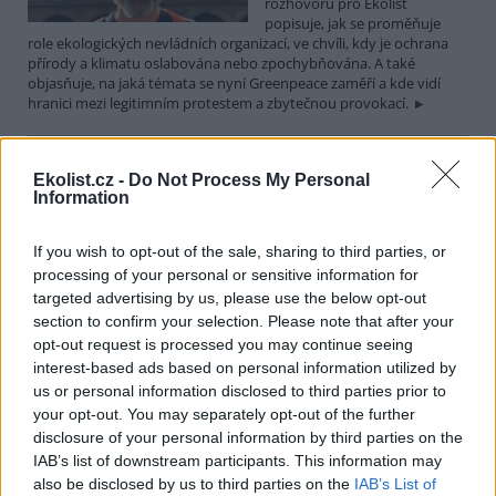
rozhovoru pro Ekolist
popisuje, jak se proměňuje
role ekologických nevládních organizací, ve chvíli, kdy je ochrana
přírody a klimatu oslabována nebo zpochybňována. A také
objasňuje, na jaká témata se nyní Greenpeace zaměří a kde vidí
hranici mezi legitimním protestem a zbytečnou provokací.
Martin Nawrath: I v případě environmentálního žalu
Ekolist.cz -
Do Not Process My Personal
platí, že sdílená bolest je poloviční bolest
Information
15.12.2025 | PRAHA (
Ekolist.cz
)
Diskuse: 9
If you wish to opt-out of the sale, sharing to third parties, or
Ekologická úzkost,
environmentální žal, klimatický
processing of your personal or sensitive information for
smutek. Jsou to nové
targeted advertising by us, please use the below opt-out
fenomény, nebo prožívali
section to confirm your selection. Please note that after your
podobné pocity i lidé v
opt-out request is processed you may continue seeing
minulosti? Obavy z měnícího se životního prostředí jsou na jednu
interest-based ads based on personal information utilized by
stranu přirozené a racionální. Někdy ale mohou narůst až do
us or personal information disclosed to third parties prior to
takové míry, že člověka paralyzují. Jak poznáme, že nastal čas říci si
o podporu nebo pomoc a kde ji hledat? I o tom jsme hovořili s
your opt-out. You may separately opt-out of the further
Martinem Nawrathem, terapeutem a facilitátorem zabývajícím se
disclosure of your personal information by third parties on the
péčí o duševní zdraví také v kontextu probíhající klimatické krize a
IAB’s list of downstream participants. This information may
proměn životního prostředí.
also be disclosed by us to third parties on the
IAB’s List of