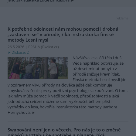
reklama
K potřebné odolnosti nám mohou pomoci i drobná
„zastavení se“ v přírodě, říká instruktorka finské
metody Lesní mysl
26.5.2026 | PRAHA (
Ekolist.cz
)
Diskuse: 2
Návštěva lesa léčí tělo i duši.
Věda například potvrzuje, že
už deset minut pobytu v
přírodě snižuje krevní tlak.
Finská metoda Lesní mysli jde
v ozdravném vlivu přírody na člověka ještě dál: kombinuje
smyslová cvičení s prvky pozitivní psychologie a koučování. O tom,
jak nám může pomoci k větší odolnosti, přizpůsobivosti a jaká
jednoduchá cvičení můžeme sami vyzkoušet během příští
vycházky do lesa, hovořila instruktorka této metody Barbora
Hernychová.
Swapování není jen o věcech. Pro nás je to o změně
návyků a vztahu ke spotřebě a planetě, říká