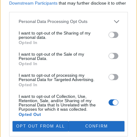
Downstream Participants
that may further disclose it to other
third parties.
„Furt ve střehu.“ Manažer přírody Vilém Jurek o
výzvách i radostech z krajiny
Personal Data Processing Opt Outs
26.11.2025 | PRAHA (
Ekolist.cz
)
Diskuse: 3
I want to opt-out of the Sharing of my
Vilém Jurek je krajinný ekolog,
personal data.
který zasvětil svůj profesní
Opted In
život ochraně přírody. V
rozhovoru přibližuje právě
I want to opt-out of the Sale of my
končící projekt LIFE South
Personal Data.
Moravia, jehož cílem byla obnova stepních biotopů na jižní
Opted In
Moravě. Mluví o významu pastvy, invazních druzích, složitých
diplomatických jednáních s vlastníky i o tom, proč je důležité
I want to opt-out of processing my
vydržet – i když výsledky nejsou vidět hned. A také o tom, co ho k
Personal Data for Targeted Advertising.
přírodě přivedlo, proč má slabost pro Kamenný vrch a jakou roli v
Opted In
jeho životě hrají dvě kočky a ranní káva.
I want to opt-out of Collection, Use,
Retention, Sale, and/or Sharing of my
Personal Data that Is Unrelated with the
Sumec velký na jihu Evropy? Tamní ekosystémy nejsou
Purposes for which it was collected.
na takového superpredátora připraveny, říká Martin
Opted Out
Čech
22.9.2025 | PRAHA (
Ekolist.cz
)
OPT OUT FROM ALL
CONFIRM
Diskuse: 26
Sumec velký (
Silurus glanis
) je