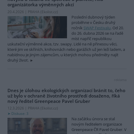
organizátorka výměnných akcí
20.4.2026 | PRAHA (
Ekolist.cz
)
Poslední dubnový týden
proběhne v Česku druhý
ročník
SWAP Festivalu
. Od 20.
do 26. dubna 2026 se na řadě
míst napříč republikou
uskuteční výměnné akce, tzv. swapy. Lidé na ně přinesou věci,
které jim ve skříních, knihovnách nebo garážích už jen leží ladem, a
nabídnou je jiným zájemcům, u kterých mohou předměty najít
druhý život.
reklama
Dnes je úlohou ekologických organizací bránit to, čeho
už bylo v ochraně životního prostředí dosaženo, říká
nový ředitel Greenpeace Pavel Gruber
12.3.2026 | PRAHA (
Ekolist.cz
)
Diskuse: 3
Na začátku února se stal
novým ředitelem organizace
Greenpeace ČR Pavel Gruber. V