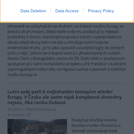
největší čistě sladkovodní
rybou Evropy. Vrcholový
Data Deletion
Data Access
Privacy Policy
nevybíravý predátor. Zatímco
v našich vodách je původním
přirozeně se vyskytujícím se druhem, ve státech na jihu Evropy se
jedná o druh invazní. Zdejší teplé vody mu poskytují ty nejlepší
podmínky k životu. Narůstající populace tohoto superpredátora
obrací zdejší ekosystém naruby a ohrožuje místní vzácné
endemitské druhy. „Je to jako vypustit ussurijské tygry do českých
luhů a hájů,“ přirovnává dopad sumců v jihoevropských vodách
Martin Čech z Biologického centra AV ČR. Čeští vědci v současnosti
spolupracují v rámci evropského projektu LIFE Predator s italskými
a portugalskými odborníky na regulaci sumce v jezerech a nádržích
na jihu Evropy.
Luční sady patří k nejbohatším biotopům střední
Evropy. V Česku ale zatím nijak komplexně chráněny
nejsou, říká Lenka Dubová
3.6.2025 | PRAHA (
Ekolist.cz
)
Diskuse: 29
Poskytují útočiště mnoha
druhům rostlin i živočichů a
zároveň zachovávají staré