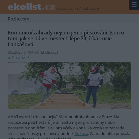
☰
/
publicistika
/
rozhovory
Rozhovory
Komunitní zahrady nejsou jen o pěstování. Jsou o
tom, jak se dá ve městech lépe žít, říká Lucie
Lankašová
8.6.2026 | PRAHA (
Ekolist.cz
)
Diskuse: 5
V Krči vyrostla dosud největší komunitní zahrada v Praze. Na
rozloze asi pěti hektarů je tu místo nejen pro záhony nebo
posezení s ohništěm, ale i pro včely a koně. Za vznikem zahrady
stojí společensky prospěšný podnik
Kokoza
. Zahradu blíže popsala
jeho zakladatelka Lucie Lankašová.