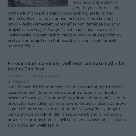
ovocné odrůdy s cennými
genetickými informacemi.
Význam lučních sadů a starých ovocných alejí je i kulturně-
historický. Na ochranu a obnovu těchto tradičních krajinných
prvků v česko-německém pohraničí se nyní zaměřuje společný
projekt Univerzity J. E. Purkyně v Ústí nad Labem a partnerů z
Česka i Saska. Význam těchto míst pro biodiverzitu a potřebnou
péči o ně popisuje Lenka Dubová, která na univerzitě projekt
odborně řídí.
Příroda nabízí dokonalý „wellness“ pro naši mysl, říká
Justina Danišová
15.4.2025 | PRAHA (
Ekolist.cz
)
Diskuse: 2
Jarní očista může být mnohem víc než jen o cídění, mytí a leštění
našich domovů. Dopřát novou vzpruhu můžeme i sami sobě,
našemu tělu a mysli. Probouzející se příroda přímo vybízí k jarním
procházkám a nadechnutí se čerstvého vzduchu. Justina Danišová
z týmu Učíme se venku se dlouhodobě zabývá přínosy pobytu
venku pro učení školních dětí i naše celkové blaho. V rozhovoru
prozrazuje, proč bychom se měli naučit znovu žasnout a jak nabrat
síly v přírodním „wellness“.