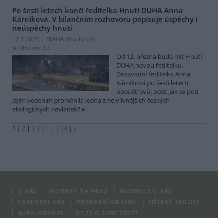
Po šesti letech končí ředitelka Hnutí DUHA Anna
Kárníková. V bilančním rozhovoru popisuje úspěchy i
neúspěchy hnutí
12.3.2025 | PRAHA (
Ekolist.cz
)
Diskuse: 13
Od 12. března bude mít Hnutí
DUHA novou ředitelku.
Dosavadní ředitelka Anna
Kárníková po šesti letech
opouští svůj post. Jak se pod
jejím vedením proměnila jedna z nejvlivnějších českých
ekologických nevládek?
1
|
2
|
3
|
4
|
..
|
34
|
»
O NÁS
NOVINKY NA WEBU
INZERUJTE U NÁS
PODPOŘTE NÁS
PŘEBÍRÁNÍ OBSAHU
TIŠTĚNÝ EKOLIST
MAPA STRÁNEK
DEJTE O SOBĚ VĚDĚT