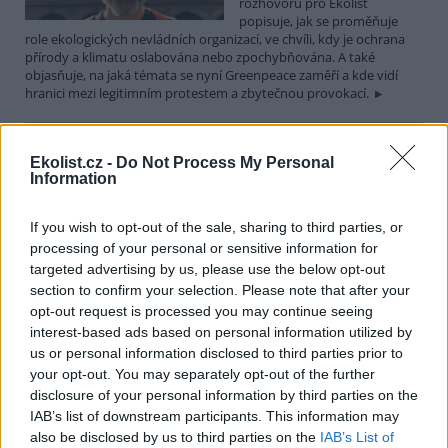
rozhovoru pro Ekolist
popisuje, jak se proměňuje
role ekologických nevládních organizací, ve chvíli, kdy je ochrana
přírody a klimatu oslabována nebo zpochybňována. A také
objasňuje, na jaká témata se nyní Greenpeace zaměří a kde vidí
hranici mezi legitimním protestem a zbytečnou provokací.
Martin Nawrath: I v případě environmentálního žalu
Ekolist.cz -
Do Not Process My Personal
platí, že sdílená bolest je poloviční bolest
Information
15.12.2025 | PRAHA (
Ekolist.cz
)
Diskuse: 9
If you wish to opt-out of the sale, sharing to third parties, or
Ekologická úzkost,
environmentální žal, klimatický
processing of your personal or sensitive information for
smutek. Jsou to nové
targeted advertising by us, please use the below opt-out
fenomény, nebo prožívali
section to confirm your selection. Please note that after your
podobné pocity i lidé v
opt-out request is processed you may continue seeing
minulosti? Obavy z měnícího se životního prostředí jsou na jednu
interest-based ads based on personal information utilized by
stranu přirozené a racionální. Někdy ale mohou narůst až do
us or personal information disclosed to third parties prior to
takové míry, že člověka paralyzují. Jak poznáme, že nastal čas říci si
o podporu nebo pomoc a kde ji hledat? I o tom jsme hovořili s
your opt-out. You may separately opt-out of the further
Martinem Nawrathem, terapeutem a facilitátorem zabývajícím se
disclosure of your personal information by third parties on the
péčí o duševní zdraví také v kontextu probíhající klimatické krize a
IAB’s list of downstream participants. This information may
proměn životního prostředí.
also be disclosed by us to third parties on the
IAB’s List of