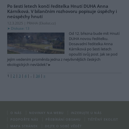
Po šesti letech končí ředitelka Hnutí DUHA Anna
Kárníková. V bilančním rozhovoru popisuje úspěchy i
neúspěchy hnutí
12.3.2025 | PRAHA (
Ekolist.cz
)
Diskuse: 13
Od 12. března bude mít Hnutí
DUHA novou ředitelku.
Dosavadní ředitelka Anna
Kárníková po šesti letech
opouští svůj post. Jak se pod
jejím vedením proměnila jedna z nejvlivnějších českých
ekologických nevládek?
1
|
2
|
3
|
4
|
..
|
34
|
»
O NÁS
NOVINKY NA WEBU
INZERUJTE U NÁS
PODPOŘTE NÁS
PŘEBÍRÁNÍ OBSAHU
TIŠTĚNÝ EKOLIST
MAPA STRÁNEK
DEJTE O SOBĚ VĚDĚT