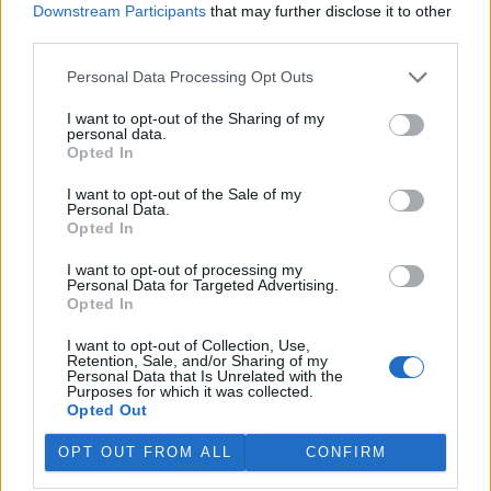
Downstream Participants
that may further disclose it to other
third parties.
„Furt ve střehu.“ Manažer přírody Vilém Jurek o
výzvách i radostech z krajiny
Personal Data Processing Opt Outs
26.11.2025 | PRAHA (
Ekolist.cz
)
Diskuse: 3
I want to opt-out of the Sharing of my
Vilém Jurek je krajinný ekolog,
personal data.
který zasvětil svůj profesní
Opted In
život ochraně přírody. V
rozhovoru přibližuje právě
I want to opt-out of the Sale of my
končící projekt LIFE South
Personal Data.
Moravia, jehož cílem byla obnova stepních biotopů na jižní
Opted In
Moravě. Mluví o významu pastvy, invazních druzích, složitých
diplomatických jednáních s vlastníky i o tom, proč je důležité
I want to opt-out of processing my
vydržet – i když výsledky nejsou vidět hned. A také o tom, co ho k
Personal Data for Targeted Advertising.
přírodě přivedlo, proč má slabost pro Kamenný vrch a jakou roli v
Opted In
jeho životě hrají dvě kočky a ranní káva.
I want to opt-out of Collection, Use,
Retention, Sale, and/or Sharing of my
Personal Data that Is Unrelated with the
Sumec velký na jihu Evropy? Tamní ekosystémy nejsou
Purposes for which it was collected.
na takového superpredátora připraveny, říká Martin
Opted Out
Čech
22.9.2025 | PRAHA (
Ekolist.cz
)
OPT OUT FROM ALL
CONFIRM
Diskuse: 26
Sumec velký (
Silurus glanis
) je