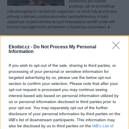
rozhovoru pro Ekolist
popisuje, jak se proměňuje
role ekologických nevládních organizací, ve chvíli, kdy je ochrana
přírody a klimatu oslabována nebo zpochybňována. A také
objasňuje, na jaká témata se nyní Greenpeace zaměří a kde vidí
hranici mezi legitimním protestem a zbytečnou provokací.
Martin Nawrath: I v případě environmentálního žalu
Ekolist.cz -
Do Not Process My Personal
platí, že sdílená bolest je poloviční bolest
Information
15.12.2025 | PRAHA (
Ekolist.cz
)
Diskuse: 9
If you wish to opt-out of the sale, sharing to third parties, or
Ekologická úzkost,
environmentální žal, klimatický
processing of your personal or sensitive information for
smutek. Jsou to nové
targeted advertising by us, please use the below opt-out
fenomény, nebo prožívali
section to confirm your selection. Please note that after your
podobné pocity i lidé v
opt-out request is processed you may continue seeing
minulosti? Obavy z měnícího se životního prostředí jsou na jednu
interest-based ads based on personal information utilized by
stranu přirozené a racionální. Někdy ale mohou narůst až do
us or personal information disclosed to third parties prior to
takové míry, že člověka paralyzují. Jak poznáme, že nastal čas říci si
o podporu nebo pomoc a kde ji hledat? I o tom jsme hovořili s
your opt-out. You may separately opt-out of the further
Martinem Nawrathem, terapeutem a facilitátorem zabývajícím se
disclosure of your personal information by third parties on the
péčí o duševní zdraví také v kontextu probíhající klimatické krize a
IAB’s list of downstream participants. This information may
proměn životního prostředí.
also be disclosed by us to third parties on the
IAB’s List of