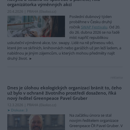
organizátorka výměnných akcí
20.4.2026 | PRAHA (
Ekolist.cz
)
Poslední dubnový týden
proběhne v Česku druhý
ročník
SWAP Festivalu
. Od 20.
do 26. dubna 2026 se na řadě
míst napříč republikou
uskuteční výměnné akce, tzv. swapy. Lidé na ně přinesou věci,
které jim ve skříních, knihovnách nebo garážích už jen leží ladem, a
nabídnou je jiným zájemcům, u kterých mohou předměty najít
druhý život.
reklama
Dnes je úlohou ekologických organizací bránit to, čeho
už bylo v ochraně životního prostředí dosaženo, říká
nový ředitel Greenpeace Pavel Gruber
12.3.2026 | PRAHA (
Ekolist.cz
)
Diskuse: 3
Na začátku února se stal
novým ředitelem organizace
Greenpeace ČR Pavel Gruber. V