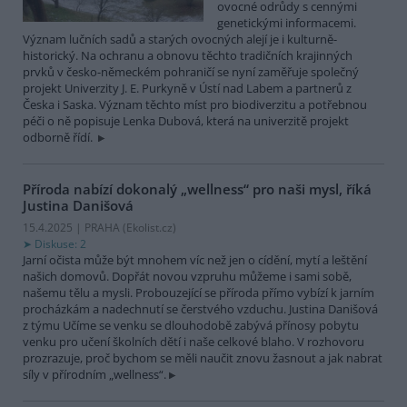
ovocné odrůdy s cennými
genetickými informacemi.
Význam lučních sadů a starých ovocných alejí je i kulturně-
historický. Na ochranu a obnovu těchto tradičních krajinných
prvků v česko-německém pohraničí se nyní zaměřuje společný
projekt Univerzity J. E. Purkyně v Ústí nad Labem a partnerů z
Česka i Saska. Význam těchto míst pro biodiverzitu a potřebnou
péči o ně popisuje Lenka Dubová, která na univerzitě projekt
odborně řídí.
Příroda nabízí dokonalý „wellness“ pro naši mysl, říká
Justina Danišová
15.4.2025 | PRAHA (
Ekolist.cz
)
Diskuse: 2
Jarní očista může být mnohem víc než jen o cídění, mytí a leštění
našich domovů. Dopřát novou vzpruhu můžeme i sami sobě,
našemu tělu a mysli. Probouzející se příroda přímo vybízí k jarním
procházkám a nadechnutí se čerstvého vzduchu. Justina Danišová
z týmu Učíme se venku se dlouhodobě zabývá přínosy pobytu
venku pro učení školních dětí i naše celkové blaho. V rozhovoru
prozrazuje, proč bychom se měli naučit znovu žasnout a jak nabrat
síly v přírodním „wellness“.