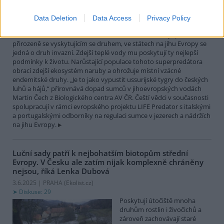
největší čistě sladkovodní
rybou Evropy. Vrcholový
Data Deletion
Data Access
Privacy Policy
nevybíravý predátor. Zatímco
v našich vodách je původním
přirozeně se vyskytujícím se druhem, ve státech na jihu Evropy se
jedná o druh invazní. Zdejší teplé vody mu poskytují ty nejlepší
podmínky k životu. Narůstající populace tohoto superpredátora
obrací zdejší ekosystém naruby a ohrožuje místní vzácné
endemitské druhy. „Je to jako vypustit ussurijské tygry do českých
luhů a hájů,“ přirovnává dopad sumců v jihoevropských vodách
Martin Čech z Biologického centra AV ČR. Čeští vědci v současnosti
spolupracují v rámci evropského projektu LIFE Predator s italskými
a portugalskými odborníky na regulaci sumce v jezerech a nádržích
na jihu Evropy.
Luční sady patří k nejbohatším biotopům střední
Evropy. V Česku ale zatím nijak komplexně chráněny
nejsou, říká Lenka Dubová
3.6.2025 | PRAHA (
Ekolist.cz
)
Diskuse: 29
Poskytují útočiště mnoha
druhům rostlin i živočichů a
zároveň zachovávají staré