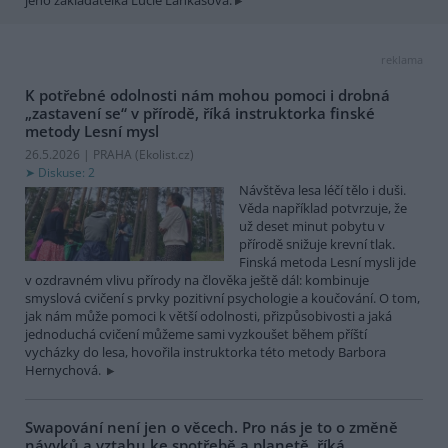
reklama
K potřebné odolnosti nám mohou pomoci i drobná
„zastavení se“ v přírodě, říká instruktorka finské
metody Lesní mysl
26.5.2026 | PRAHA (
Ekolist.cz
)
Diskuse: 2
Návštěva lesa léčí tělo i duši.
Věda například potvrzuje, že
už deset minut pobytu v
přírodě snižuje krevní tlak.
Finská metoda Lesní mysli jde
v ozdravném vlivu přírody na člověka ještě dál: kombinuje
smyslová cvičení s prvky pozitivní psychologie a koučování. O tom,
jak nám může pomoci k větší odolnosti, přizpůsobivosti a jaká
jednoduchá cvičení můžeme sami vyzkoušet během příští
vycházky do lesa, hovořila instruktorka této metody Barbora
Hernychová.
Swapování není jen o věcech. Pro nás je to o změně
návyků a vztahu ke spotřebě a planetě, říká