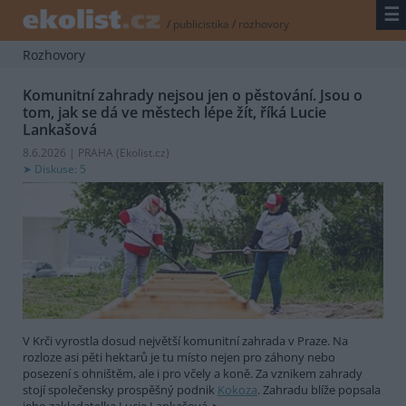
☰
/
publicistika
/
rozhovory
Rozhovory
Komunitní zahrady nejsou jen o pěstování. Jsou o
tom, jak se dá ve městech lépe žít, říká Lucie
Lankašová
8.6.2026 | PRAHA (
Ekolist.cz
)
Diskuse: 5
V Krči vyrostla dosud největší komunitní zahrada v Praze. Na
rozloze asi pěti hektarů je tu místo nejen pro záhony nebo
posezení s ohništěm, ale i pro včely a koně. Za vznikem zahrady
stojí společensky prospěšný podnik
Kokoza
. Zahradu blíže popsala
jeho zakladatelka Lucie Lankašová.