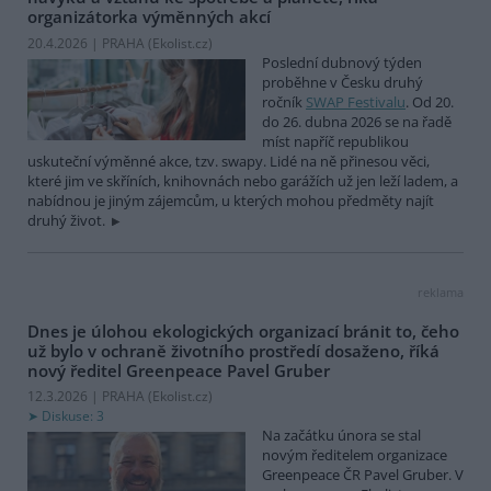
organizátorka výměnných akcí
20.4.2026 | PRAHA (
Ekolist.cz
)
Poslední dubnový týden
proběhne v Česku druhý
ročník
SWAP Festivalu
. Od 20.
do 26. dubna 2026 se na řadě
míst napříč republikou
uskuteční výměnné akce, tzv. swapy. Lidé na ně přinesou věci,
které jim ve skříních, knihovnách nebo garážích už jen leží ladem, a
nabídnou je jiným zájemcům, u kterých mohou předměty najít
druhý život.
reklama
Dnes je úlohou ekologických organizací bránit to, čeho
už bylo v ochraně životního prostředí dosaženo, říká
nový ředitel Greenpeace Pavel Gruber
12.3.2026 | PRAHA (
Ekolist.cz
)
Diskuse: 3
Na začátku února se stal
novým ředitelem organizace
Greenpeace ČR Pavel Gruber. V