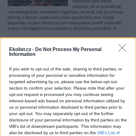
rozhovoru pro Ekolist
popisuje, jak se proměňuje
role ekologických nevládních organizací, ve chvíli, kdy je ochrana
přírody a klimatu oslabována nebo zpochybňována. A také
objasňuje, na jaká témata se nyní Greenpeace zaměří a kde vidí
hranici mezi legitimním protestem a zbytečnou provokací.
Martin Nawrath: I v případě environmentálního žalu
Ekolist.cz -
Do Not Process My Personal
platí, že sdílená bolest je poloviční bolest
Information
15.12.2025 | PRAHA (
Ekolist.cz
)
Diskuse: 9
If you wish to opt-out of the sale, sharing to third parties, or
Ekologická úzkost,
environmentální žal, klimatický
processing of your personal or sensitive information for
smutek. Jsou to nové
targeted advertising by us, please use the below opt-out
fenomény, nebo prožívali
section to confirm your selection. Please note that after your
podobné pocity i lidé v
opt-out request is processed you may continue seeing
minulosti? Obavy z měnícího se životního prostředí jsou na jednu
interest-based ads based on personal information utilized by
stranu přirozené a racionální. Někdy ale mohou narůst až do
us or personal information disclosed to third parties prior to
takové míry, že člověka paralyzují. Jak poznáme, že nastal čas říci si
o podporu nebo pomoc a kde ji hledat? I o tom jsme hovořili s
your opt-out. You may separately opt-out of the further
Martinem Nawrathem, terapeutem a facilitátorem zabývajícím se
disclosure of your personal information by third parties on the
péčí o duševní zdraví také v kontextu probíhající klimatické krize a
IAB’s list of downstream participants. This information may
proměn životního prostředí.
also be disclosed by us to third parties on the
IAB’s List of