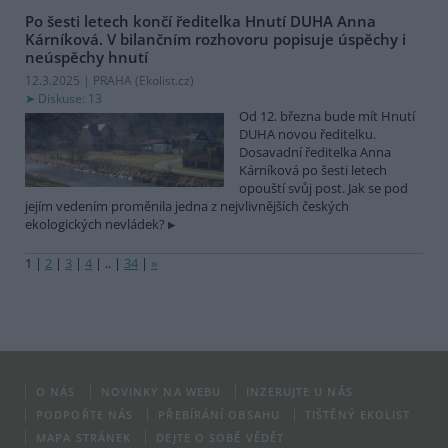
Po šesti letech končí ředitelka Hnutí DUHA Anna
Kárníková. V bilančním rozhovoru popisuje úspěchy i
neúspěchy hnutí
12.3.2025 | PRAHA (
Ekolist.cz
)
Diskuse: 13
Od 12. března bude mít Hnutí
DUHA novou ředitelku.
Dosavadní ředitelka Anna
Kárníková po šesti letech
opouští svůj post. Jak se pod
jejím vedením proměnila jedna z nejvlivnějších českých
ekologických nevládek?
1
|
2
|
3
|
4
|
..
|
34
|
»
O NÁS
NOVINKY NA WEBU
INZERUJTE U NÁS
PODPOŘTE NÁS
PŘEBÍRÁNÍ OBSAHU
TIŠTĚNÝ EKOLIST
MAPA STRÁNEK
DEJTE O SOBĚ VĚDĚT