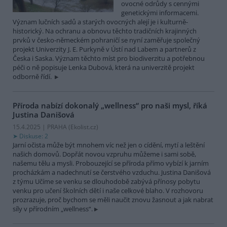
ovocné odrůdy s cennými
genetickými informacemi.
Význam lučních sadů a starých ovocných alejí je i kulturně-
historický. Na ochranu a obnovu těchto tradičních krajinných
prvků v česko-německém pohraničí se nyní zaměřuje společný
projekt Univerzity J. E. Purkyně v Ústí nad Labem a partnerů z
Česka i Saska. Význam těchto míst pro biodiverzitu a potřebnou
péči o ně popisuje Lenka Dubová, která na univerzitě projekt
odborně řídí.
Příroda nabízí dokonalý „wellness“ pro naši mysl, říká
Justina Danišová
15.4.2025 | PRAHA (
Ekolist.cz
)
Diskuse: 2
Jarní očista může být mnohem víc než jen o cídění, mytí a leštění
našich domovů. Dopřát novou vzpruhu můžeme i sami sobě,
našemu tělu a mysli. Probouzející se příroda přímo vybízí k jarním
procházkám a nadechnutí se čerstvého vzduchu. Justina Danišová
z týmu Učíme se venku se dlouhodobě zabývá přínosy pobytu
venku pro učení školních dětí i naše celkové blaho. V rozhovoru
prozrazuje, proč bychom se měli naučit znovu žasnout a jak nabrat
síly v přírodním „wellness“.