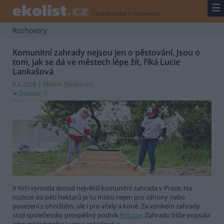
☰
/
publicistika
/
rozhovory
Rozhovory
Komunitní zahrady nejsou jen o pěstování. Jsou o
tom, jak se dá ve městech lépe žít, říká Lucie
Lankašová
8.6.2026 | PRAHA (
Ekolist.cz
)
Diskuse: 5
V Krči vyrostla dosud největší komunitní zahrada v Praze. Na
rozloze asi pěti hektarů je tu místo nejen pro záhony nebo
posezení s ohništěm, ale i pro včely a koně. Za vznikem zahrady
stojí společensky prospěšný podnik
Kokoza
. Zahradu blíže popsala
jeho zakladatelka Lucie Lankašová.