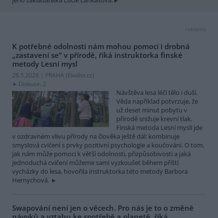
reklama
K potřebné odolnosti nám mohou pomoci i drobná
„zastavení se“ v přírodě, říká instruktorka finské
metody Lesní mysl
26.5.2026 | PRAHA (
Ekolist.cz
)
Diskuse: 2
Návštěva lesa léčí tělo i duši.
Věda například potvrzuje, že
už deset minut pobytu v
přírodě snižuje krevní tlak.
Finská metoda Lesní mysli jde
v ozdravném vlivu přírody na člověka ještě dál: kombinuje
smyslová cvičení s prvky pozitivní psychologie a koučování. O tom,
jak nám může pomoci k větší odolnosti, přizpůsobivosti a jaká
jednoduchá cvičení můžeme sami vyzkoušet během příští
vycházky do lesa, hovořila instruktorka této metody Barbora
Hernychová.
Swapování není jen o věcech. Pro nás je to o změně
návyků a vztahu ke spotřebě a planetě, říká