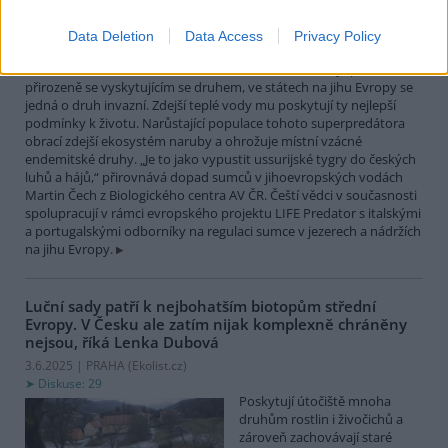
největší čistě sladkovodní
rybou Evropy. Vrcholový
Data Deletion
Data Access
Privacy Policy
nevybíravý predátor. Zatímco
v našich vodách je původním
přirozeně se vyskytujícím se druhem, ve státech na jihu Evropy se
jedná o druh invazní. Zdejší teplé vody mu poskytují ty nejlepší
podmínky k životu. Narůstající populace tohoto superpredátora
obrací zdejší ekosystém naruby a ohrožuje místní vzácné
endemitské druhy. „Je to jako vypustit ussurijské tygry do českých
luhů a hájů,“ přirovnává dopad sumců v jihoevropských vodách
Martin Čech z Biologického centra AV ČR. Čeští vědci v současnosti
spolupracují v rámci evropského projektu LIFE Predator s italskými
a portugalskými odborníky na regulaci sumce v jezerech a nádržích
na jihu Evropy.
Luční sady patří k nejbohatším biotopům střední
Evropy. V Česku ale zatím nijak komplexně chráněny
nejsou, říká Lenka Dubová
3.6.2025 | PRAHA (
Ekolist.cz
)
Diskuse: 29
Poskytují útočiště mnoha
druhům rostlin i živočichů a
zároveň zachovávají staré