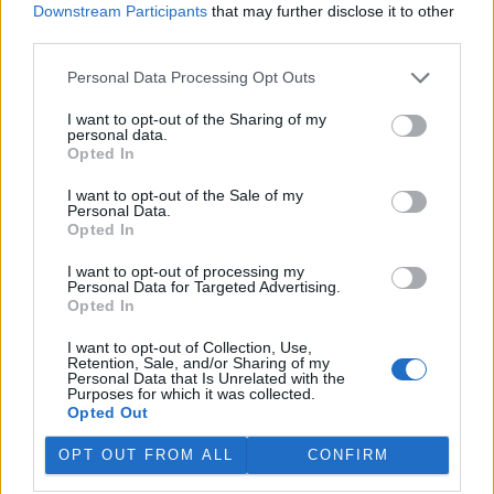
Downstream Participants
that may further disclose it to other
third parties.
„Furt ve střehu.“ Manažer přírody Vilém Jurek o
výzvách i radostech z krajiny
Personal Data Processing Opt Outs
26.11.2025 | PRAHA (
Ekolist.cz
)
Diskuse: 3
I want to opt-out of the Sharing of my
Vilém Jurek je krajinný ekolog,
personal data.
který zasvětil svůj profesní
Opted In
život ochraně přírody. V
rozhovoru přibližuje právě
I want to opt-out of the Sale of my
končící projekt LIFE South
Personal Data.
Moravia, jehož cílem byla obnova stepních biotopů na jižní
Opted In
Moravě. Mluví o významu pastvy, invazních druzích, složitých
diplomatických jednáních s vlastníky i o tom, proč je důležité
I want to opt-out of processing my
vydržet – i když výsledky nejsou vidět hned. A také o tom, co ho k
Personal Data for Targeted Advertising.
přírodě přivedlo, proč má slabost pro Kamenný vrch a jakou roli v
Opted In
jeho životě hrají dvě kočky a ranní káva.
I want to opt-out of Collection, Use,
Retention, Sale, and/or Sharing of my
Personal Data that Is Unrelated with the
Sumec velký na jihu Evropy? Tamní ekosystémy nejsou
Purposes for which it was collected.
na takového superpredátora připraveny, říká Martin
Opted Out
Čech
22.9.2025 | PRAHA (
Ekolist.cz
)
OPT OUT FROM ALL
CONFIRM
Diskuse: 26
Sumec velký (
Silurus glanis
) je